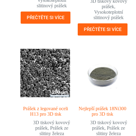
Vysokoteplotní
3D tiskový kovový
slitinový prášek
prášek
,
Vysokoteplotní
PŘEČTĚTE SI VÍCE
slitinový prášek
PŘEČTĚTE SI VÍCE
Prášek z legované oceli
Nejlepší prášek 18Ni300
H13 pro 3D tisk
pro 3D tisk
3D tiskový kovový
3D tiskový kovový
prášek
,
Prášek ze
prášek
,
Prášek ze
slitiny železa
slitiny železa