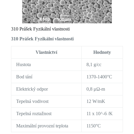
310 Prášek Fyzikální vlastnosti
310 Prášek Fyzikální vlastnosti
Vlastnictví
Hodnoty
Hustota
8,1 g/cc
Bod tání
1370-1400°C
Elektrický odpor
0,8 μΩ-m
Tepelná vodivost
12 W/mK
Tepelná roztažnost
11 x 10^-6 /K
Maximální provozní teplota
1150°C