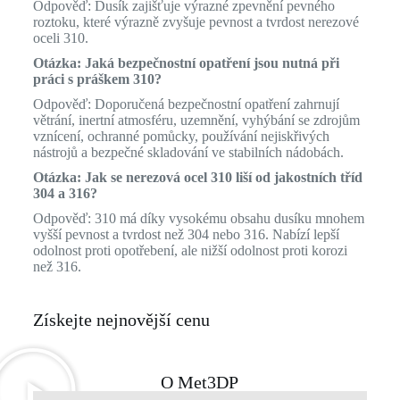
Odpověď: Dusík zajišťuje výrazné zpevnění pevného
roztoku, které výrazně zvyšuje pevnost a tvrdost nerezové
oceli 310.
Otázka: Jaká bezpečnostní opatření jsou nutná při
práci s práškem 310?
Odpověď: Doporučená bezpečnostní opatření zahrnují
větrání, inertní atmosféru, uzemnění, vyhýbání se zdrojům
vznícení, ochranné pomůcky, používání nejiskřivých
nástrojů a bezpečné skladování ve stabilních nádobách.
Otázka: Jak se nerezová ocel 310 liší od jakostních tříd
304 a 316?
Odpověď: 310 má díky vysokému obsahu dusíku mnohem
vyšší pevnost a tvrdost než 304 nebo 316. Nabízí lepší
odolnost proti opotřebení, ale nižší odolnost proti korozi
než 316.
Získejte nejnovější cenu
O Met3DP