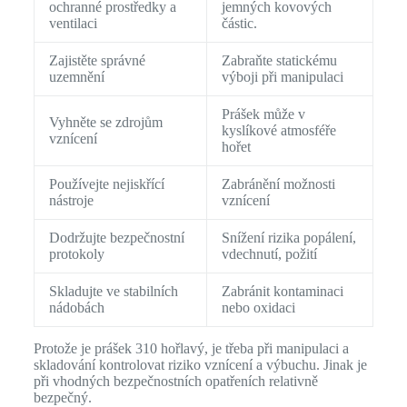
ochranné prostředky a
jemných kovových
ventilaci
částic.
Zajistěte správné
Zabraňte statickému
uzemnění
výboji při manipulaci
Prášek může v
Vyhněte se zdrojům
kyslíkové atmosféře
vznícení
hořet
Používejte nejiskřící
Zabránění možnosti
nástroje
vznícení
Dodržujte bezpečnostní
Snížení rizika popálení,
protokoly
vdechnutí, požití
Skladujte ve stabilních
Zabránit kontaminaci
nádobách
nebo oxidaci
Protože je prášek 310 hořlavý, je třeba při manipulaci a
skladování kontrolovat riziko vznícení a výbuchu. Jinak je
při vhodných bezpečnostních opatřeních relativně
bezpečný.