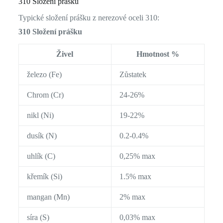
310 Složení prášku
Typické složení prášku z nerezové oceli 310:
310 Složení prášku
Živel
Hmotnost %
železo (Fe)
Zůstatek
Chrom (Cr)
24-26%
nikl (Ni)
19-22%
dusík (N)
0.2-0.4%
uhlík (C)
0,25% max
křemík (Si)
1.5% max
mangan (Mn)
2% max
síra (S)
0,03% max