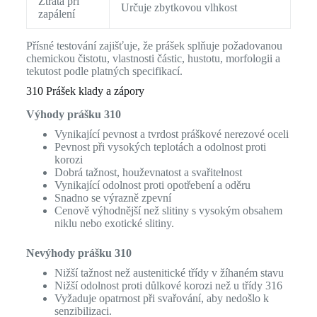
Ztráta při
Určuje zbytkovou vlhkost
zapálení
Přísné testování zajišťuje, že prášek splňuje požadovanou
chemickou čistotu, vlastnosti částic, hustotu, morfologii a
tekutost podle platných specifikací.
310 Prášek klady a zápory
Výhody prášku 310
Vynikající pevnost a tvrdost práškové nerezové oceli
Pevnost při vysokých teplotách a odolnost proti
korozi
Dobrá tažnost, houževnatost a svařitelnost
Vynikající odolnost proti opotřebení a oděru
Snadno se výrazně zpevní
Cenově výhodnější než slitiny s vysokým obsahem
niklu nebo exotické slitiny.
Nevýhody prášku 310
Nižší tažnost než austenitické třídy v žíhaném stavu
Nižší odolnost proti důlkové korozi než u třídy 316
Vyžaduje opatrnost při svařování, aby nedošlo k
senzibilizaci.