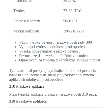
Prodloužení
35-40%
Tvrdost
32-38 HRC
Pevnost v nárazu
50-100 J
Modul pružnosti
190-210 GPa
Velmi vysoká pevnost nerezové oceli řady 300
Vynikající tvrdost a odolnost proti opotřebení
Vysoká houževnatost a rázová pevnost
Pevnost lze dále zvýšit obráběním za studena
Opracování za studena také výrazně zvyšuje tvrdost
Tyto vlastnosti poskytují vynikající kombinaci pevnosti,
tvrdosti a houževnatosti, která je vyžadována v mnoha
aplikacích odolných proti opotřebení.
310 Práškové aplikace
Mezi typické aplikace prášku z nerezové oceli 310 patří:
310 Práškové aplikace