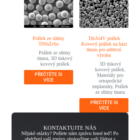
Prášek ze slitiny
Ti6Al4V prášek
TiNbZrSn
Kovový prášek na bázi
titanu pro aditivní
Prášek ze slitiny
výrobu
titanu
,
3D tiskový
kovový prášek
3D tiskový
kovový prášek
,
PŘEČTĚTE SI
Materiály pro
VÍCE
ortopedické
implantáty
,
Prášek
ze slitiny titanu
PŘEČTĚTE SI
VÍCE
KONTAKTUJTE NÁS
Nějaké otázky? Pošlete nám zprávu hned teď! Po
obdržení vaší zprávy obsloužíme vaši žádost s