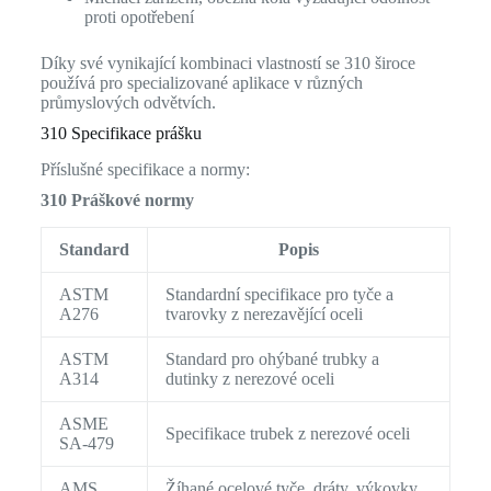
proti opotřebení
Díky své vynikající kombinaci vlastností se 310 široce
používá pro specializované aplikace v různých
průmyslových odvětvích.
310 Specifikace prášku
Příslušné specifikace a normy:
310 Práškové normy
Standard
Popis
ASTM
Standardní specifikace pro tyče a
A276
tvarovky z nerezavějící oceli
ASTM
Standard pro ohýbané trubky a
A314
dutinky z nerezové oceli
ASME
Specifikace trubek z nerezové oceli
SA-479
AMS
Žíhané ocelové tyče, dráty, výkovky