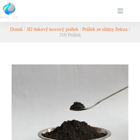
Domů
/
3D tiskový kovový prášek
/
Prášek ze slitiny železa
/
310 Prášek