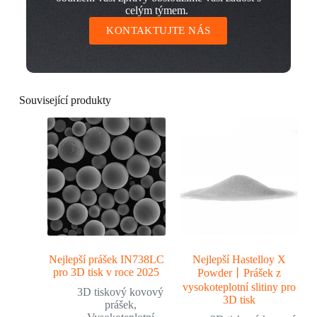
celým týmem.
KONTAKTUJTE NÁS
Související produkty
Nejlepší prášek IN738LC
Nejlepší Hastelloy X
pro 3D tisk v roce 2025
Powder丨Prášek z
vysokoteplotní slitiny pro
3D tiskový kovový
3D tisk
prášek
,