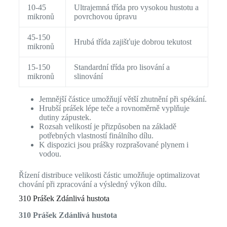
10-45
Ultrajemná třída pro vysokou hustotu a
mikronů
povrchovou úpravu
45-150
Hrubá třída zajišťuje dobrou tekutost
mikronů
15-150
Standardní třída pro lisování a
mikronů
slinování
Jemnější částice umožňují větší zhutnění při spékání.
Hrubší prášek lépe teče a rovnoměrně vyplňuje
dutiny zápustek.
Rozsah velikostí je přizpůsoben na základě
potřebných vlastností finálního dílu.
K dispozici jsou prášky rozprašované plynem i
vodou.
Řízení distribuce velikosti částic umožňuje optimalizovat
chování při zpracování a výsledný výkon dílu.
310 Prášek Zdánlivá hustota
310 Prášek Zdánlivá hustota