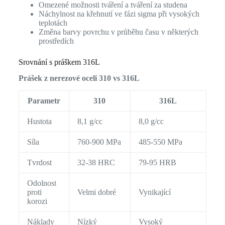
Omezené možnosti tváření a tváření za studena
Náchylnost na křehnutí ve fázi sigma při vysokých
teplotách
Změna barvy povrchu v průběhu času v některých
prostředích
Srovnání s práškem 316L
Prášek z nerezové oceli 310 vs 316L
Parametr
310
316L
Hustota
8,1 g/cc
8,0 g/cc
Síla
760-900 MPa
485-550 MPa
Tvrdost
32-38 HRC
79-95 HRB
Odolnost
proti
Velmi dobré
Vynikající
korozi
Náklady
Nízký
Vysoký