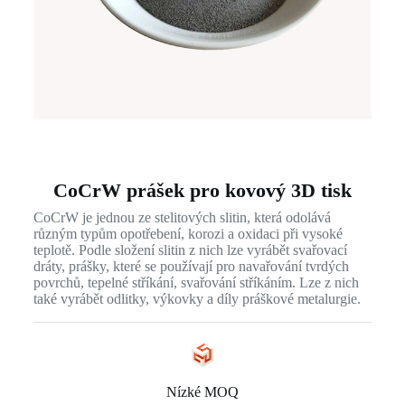
CoCrW prášek pro kovový 3D tisk
CoCrW je jednou ze stelitových slitin, která odolává
různým typům opotřebení, korozi a oxidaci při vysoké
teplotě. Podle složení slitin z nich lze vyrábět svařovací
dráty, prášky, které se používají pro navařování tvrdých
povrchů, tepelné stříkání, svařování stříkáním. Lze z nich
také vyrábět odlitky, výkovky a díly práškové metalurgie.
Nízké MOQ