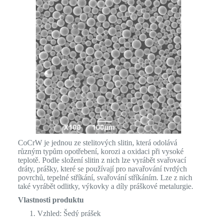
CoCrW je jednou ze stelitových slitin, která odolává
různým typům opotřebení, korozi a oxidaci při vysoké
teplotě. Podle složení slitin z nich lze vyrábět svařovací
dráty, prášky, které se používají pro navařování tvrdých
povrchů, tepelné stříkání, svařování stříkáním. Lze z nich
také vyrábět odlitky, výkovky a díly práškové metalurgie.
Vlastnosti produktu
Vzhled: Šedý prášek