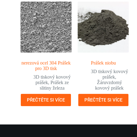
nerezová ocel 304 Prášek
Prášek niobu
pro 3D tisk
3D tiskový kovový
3D tiskový kovový
prášek
,
prášek
,
Prášek ze
Žáruvzdorný
slitiny železa
kovový prášek
PŘEČTĚTE SI VÍCE
PŘEČTĚTE SI VÍCE