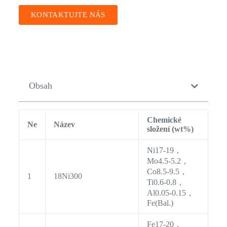
KONTAKTUJTE NÁS
Obsah
Chemické
Ne
Název
složení (wt%)
Ni17-19，
Mo4.5-5.2，
Co8.5-9.5，
1
18Ni300
Ti0.6-0.8，
Al0.05-0.15，
Fe(Bal.)
Fe17-20，