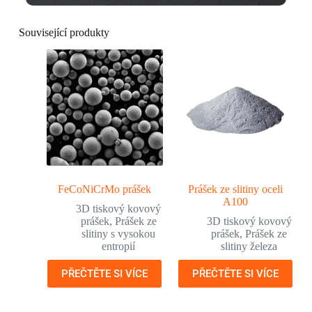
Související produkty
FeCoNiCrMo prášek
Prášek ze slitiny oceli
A100
3D tiskový kovový
prášek
,
Prášek ze
3D tiskový kovový
slitiny s vysokou
prášek
,
Prášek ze
entropií
slitiny železa
PŘEČTĚTE SI VÍCE
PŘEČTĚTE SI VÍCE