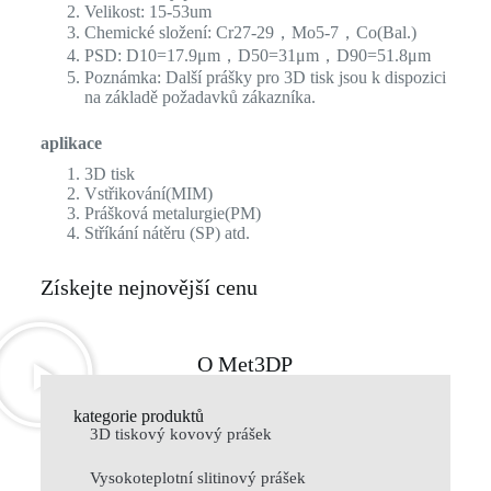
Velikost: 15-53um
Chemické složení: Cr27-29，Mo5-7，Co(Bal.)
PSD: D10=17.9μm，D50=31μm，D90=51.8μm
Poznámka: Další prášky pro 3D tisk jsou k dispozici
na základě požadavků zákazníka.
aplikace
3D tisk
Vstřikování(MIM)
Prášková metalurgie(PM)
Stříkání nátěru (SP) atd.
Získejte nejnovější cenu
O Met3DP
kategorie produktů
3D tiskový kovový prášek
Vysokoteplotní slitinový prášek