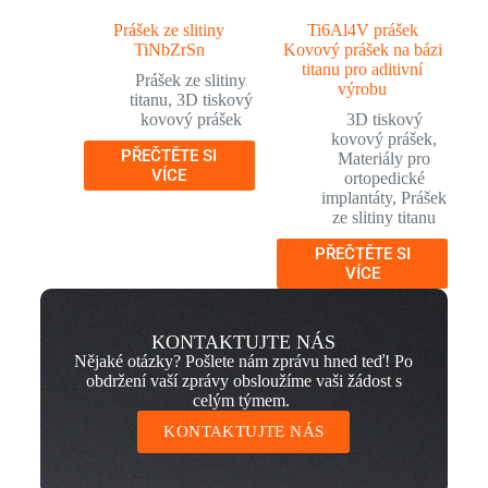
Prášek ze slitiny
Ti6Al4V prášek
TiNbZrSn
Kovový prášek na bázi
titanu pro aditivní
Prášek ze slitiny
výrobu
titanu
,
3D tiskový
kovový prášek
3D tiskový
kovový prášek
,
PŘEČTĚTE SI
Materiály pro
VÍCE
ortopedické
implantáty
,
Prášek
ze slitiny titanu
PŘEČTĚTE SI
VÍCE
KONTAKTUJTE NÁS
Nějaké otázky? Pošlete nám zprávu hned teď! Po
obdržení vaší zprávy obsloužíme vaši žádost s
celým týmem.
KONTAKTUJTE NÁS