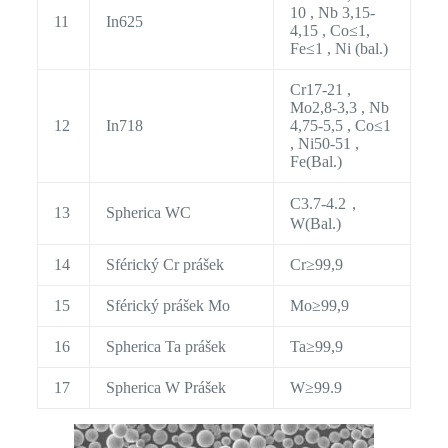
10 , Nb 3,15-
11
In625
4,15 , Co≤1,
Fe≤1 , Ni (bal.)
Cr17-21 ,
Mo2,8-3,3 , Nb
12
In718
4,75-5,5 , Co≤1
, Ni50-51 ,
Fe(Bal.)
C3.7-4.2，
13
Spherica WC
W(Bal.)
14
Sférický Cr prášek
Cr≥99,9
15
Sférický prášek Mo
Mo≥99,9
16
Spherica Ta prášek
Ta≥99,9
17
Spherica W Prášek
W≥99.9