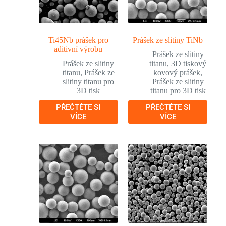
Ti45Nb prášek pro
Prášek ze slitiny TiNb
aditivní výrobu
Prášek ze slitiny
Prášek ze slitiny
titanu
,
3D tiskový
titanu
,
Prášek ze
kovový prášek
,
slitiny titanu pro
Prášek ze slitiny
3D tisk
titanu pro 3D tisk
PŘEČTĚTE SI
PŘEČTĚTE SI
VÍCE
VÍCE