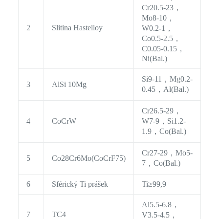
Cr20.5-23，
Mo8-10，
2
Slitina Hastelloy
W0.2-1，
Co0.5-2.5，
C0.05-0.15，
Ni(Bal.)
Si9-11，Mg0.2-
3
AlSi 10Mg
0.45，Al(Bal.)
Cr26.5-29，
4
CoCrW
W7-9，Si1.2-
1.9，Co(Bal.)
Cr27-29，Mo5-
5
Co28Cr6Mo(CoCrF75)
7，Co(Bal.)
6
Sférický Ti prášek
Ti≥99,9
Al5.5-6.8，
7
TC4
V3.5-4.5，