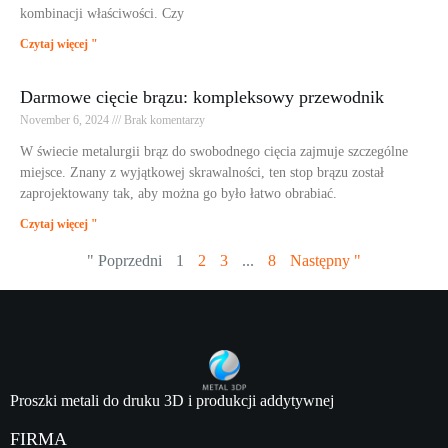
kombinacji właściwości. Czy
Czytaj więcej "
Darmowe cięcie brązu: kompleksowy przewodnik
November 6, 2024
Brak komentarzy
W świecie metalurgii brąz do swobodnego cięcia zajmuje szczególne
miejsce. Znany z wyjątkowej skrawalności, ten stop brązu został
zaprojektowany tak, aby można go było łatwo obrabiać.
Czytaj więcej "
" Poprzedni
1
2
3
...
8
Następny "
Proszki metali do druku 3D i produkcji addytywnej
FIRMA