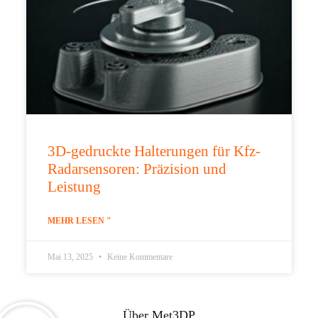
3D-gedruckte Halterungen für Kfz-
Radarsensoren: Präzision und
Leistung
MEHR LESEN "
Mai 13, 2025
Keine Kommentare
Über Met3DP