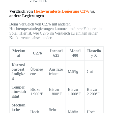
verwendet.
Vergleich von
Hochwarmfeste Legierung C276
vs.
andere Legierungen
Beim Vergleich von C276 mit anderen
Hochtemperaturlegierungen kommen mehrere Faktoren ins
Spiel. Hier ist, wie C276 im Vergleich zu einigen seiner
Konkurrenten abschneidet:
Merkm
Inconel
Monel
Hastello
C276
al
625
400
y X
Korrosi
onsbest
Überleg
Ausgeze
Mäßig
Gut
ändigke
ene
ichnet
it
Temper
Bis zu
Bis zu
Bis zu
Bis zu
aturstab
1.900°F
1.800°F
1.000°F
2.200°F
ilität
Mechan
ische
Sehr
Hoch
Mäßig
Hoch