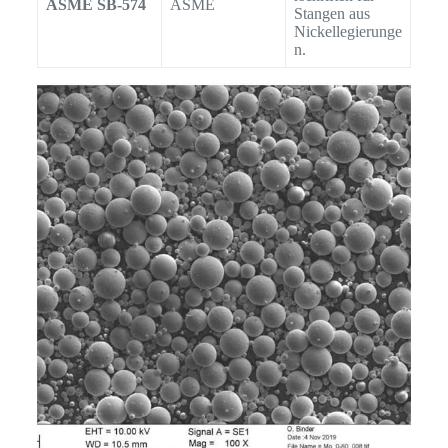
ASME SB-574
ASME
Stangen aus
Nickellegierunge
n.