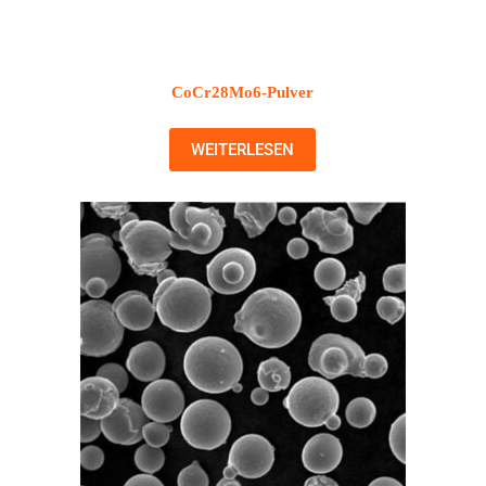
CoCr28Mo6-Pulver
WEITERLESEN