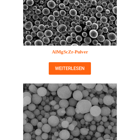
AlMgScZr-Pulver
WEITERLESEN