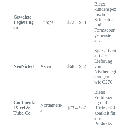
Bietet
kundenspez
ifische
Gewalzte
Schneide-
Legierung
Europa
$72 – $88
und
en
Formgebun
gsdienste
an.
Spezialisiert
auf die
Lieferung
NeoNickel
Asien
$68 – $82
von
Nischenlegi
erungen
wie C276.
Bietet
Zertifizieru
Continenta
ng und
Nordamerik
l Steel &
$73 – $87
Rückverfol
a
Tube Co.
gbarkeit für
alle
Produkte.