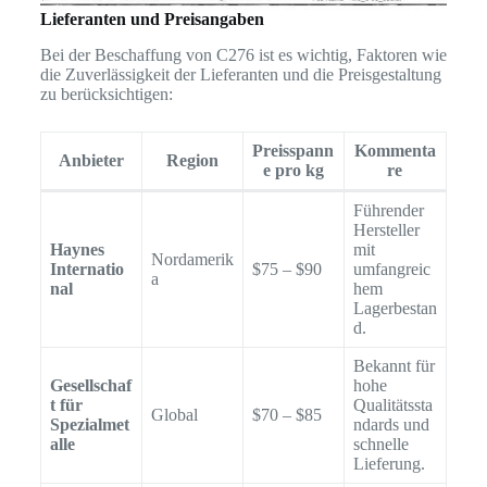
Lieferanten und Preisangaben
Bei der Beschaffung von C276 ist es wichtig, Faktoren wie
die Zuverlässigkeit der Lieferanten und die Preisgestaltung
zu berücksichtigen:
Preisspann
Kommenta
Anbieter
Region
e pro kg
re
Führender
Hersteller
Haynes
mit
Nordamerik
Internatio
$75 – $90
umfangreic
a
nal
hem
Lagerbestan
d.
Bekannt für
Gesellschaf
hohe
t für
Qualitätssta
Global
$70 – $85
Spezialmet
ndards und
alle
schnelle
Lieferung.