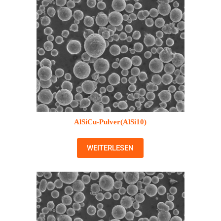
AlSiCu-Pulver(AlSi10)
WEITERLESEN