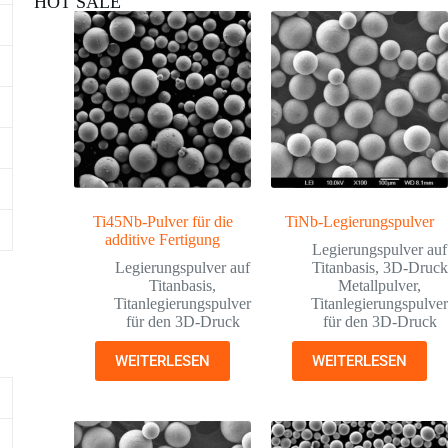
HOT SALE
Ti45Nb-Pulver für die
TiNb-Legierungspulver
additive Fertigung
Legierungspulver auf
Legierungspulver auf
Titanbasis
,
3D-Druck
Titanbasis
,
Metallpulver
,
Titanlegierungspulver
Titanlegierungspulve
für den 3D-Druck
für den 3D-Druck
WEITERLESEN
WEITERLESEN