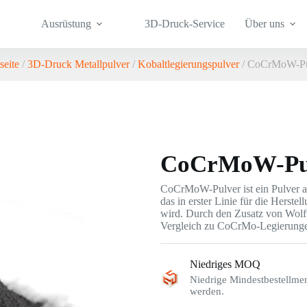
Ausrüstung
3D-Druck-Service
Über uns
seite
/
3D-Druck Metallpulver
/
Kobaltlegierungspulver
/ CoCrMoW-Pu
CoCrMoW-Pu
CoCrMoW-Pulver ist ein Pulver 
das in erster Linie für die Herst
wird. Durch den Zusatz von Wolfr
Vergleich zu CoCrMo-Legierungen
Niedriges MOQ
Niedrige Mindestbestellme
werden.