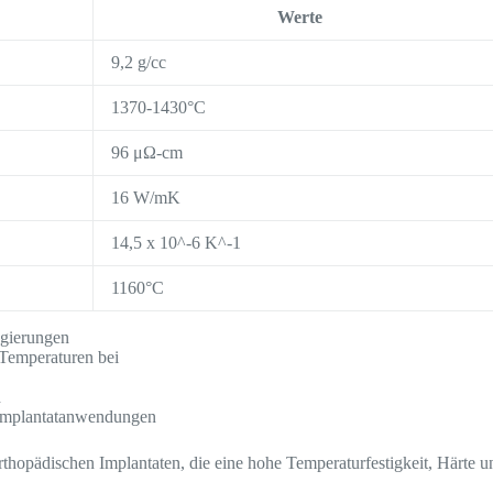
Werte
9,2 g/cc
1370-1430°C
96 μΩ-cm
16 W/mK
14,5 x 10^-6 K^-1
1160°C
gierungen
 Temperaturen bei
h
 Implantatanwendungen
thopädischen Implantaten, die eine hohe Temperaturfestigkeit, Härte u