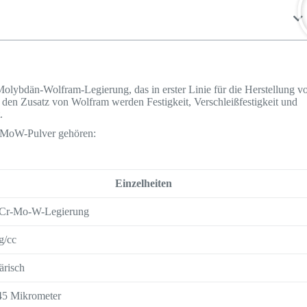
lybdän-Wolfram-Legierung, das in erster Linie für die Herstellung v
den Zusatz von Wolfram werden Festigkeit, Verschleißfestigkeit und
.
CrMoW-Pulver gehören:
Einzelheiten
Cr-Mo-W-Legierung
g/cc
ärisch
45 Mikrometer