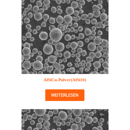
AlSiCu-Pulver(AlSi10)
WEITERLESEN