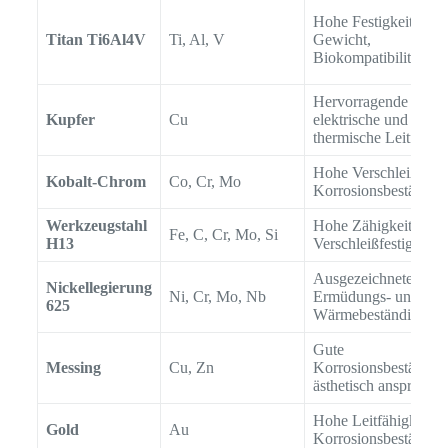
Hohe Festigkeit, ger
Titan Ti6Al4V
Ti, Al, V
Gewicht,
Biokompatibilität
Hervorragende
Kupfer
Cu
elektrische und
thermische Leitfähigk
Hohe Verschleiß- un
Kobalt-Chrom
Co, Cr, Mo
Korrosionsbeständigk
Werkzeugstahl
Hohe Zähigkeit,
Fe, C, Cr, Mo, Si
H13
Verschleißfestigkeit
Ausgezeichnete
Nickellegierung
Ni, Cr, Mo, Nb
Ermüdungs- und
625
Wärmebeständigkeit
Gute
Messing
Cu, Zn
Korrosionsbeständigk
ästhetisch anspreche
Hohe Leitfähigkeit,
Gold
Au
Korrosionsbeständigk