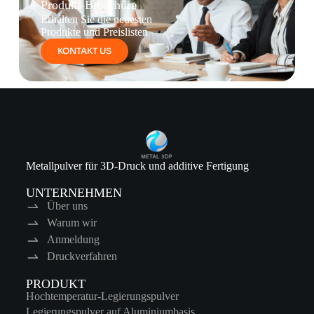
Produkt-Broschüre
Erhalten Sie die neuesten
Produkte und Preislisten
KONTAKT US
Metallpulver für 3D-Druck und additive Fertigung
UNTERNEHMEN
Über uns
Warum wir
Anmeldung
Druckverfahren
PRODUKT
Hochtemperatur-Legierungspulver
Legierungspulver auf Aluminiumbasis