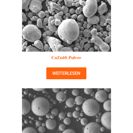
CuZn40-Pulver
WEITERLESEN