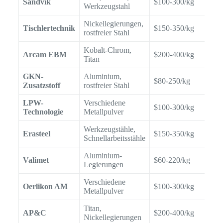
Sandvik
$100-300/kg
ww
Werkzeugstahl
Nickellegierungen,
Tischlertechnik
$150-350/kg
ww
rostfreier Stahl
Kobalt-Chrom,
Arcam EBM
$200-400/kg
ww
Titan
GKN-
Aluminium,
$80-250/kg
ww
Zusatzstoff
rostfreier Stahl
LPW-
Verschiedene
$100-300/kg
ww
Technologie
Metallpulver
Werkzeugstähle,
Erasteel
$150-350/kg
ww
Schnellarbeitsstähle
Aluminium-
Valimet
$60-220/kg
ww
Legierungen
Verschiedene
Oerlikon AM
$100-300/kg
ww
Metallpulver
Titan,
AP&C
$200-400/kg
ww
Nickellegierungen