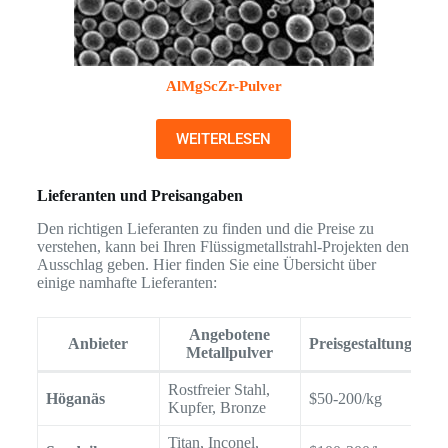
AlMgScZr-Pulver
WEITERLESEN
Lieferanten und Preisangaben
Den richtigen Lieferanten zu finden und die Preise zu
verstehen, kann bei Ihren Flüssigmetallstrahl-Projekten den
Ausschlag geben. Hier finden Sie eine Übersicht über
einige namhafte Lieferanten:
Angebotene
Anbieter
Preisgestaltung
Metallpulver
Rostfreier Stahl,
Höganäs
$50-200/kg
ww
Kupfer, Bronze
Titan, Inconel,