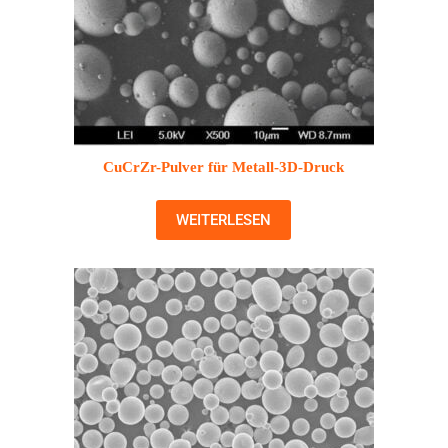
CuCrZr-Pulver für Metall-3D-Druck
WEITERLESEN