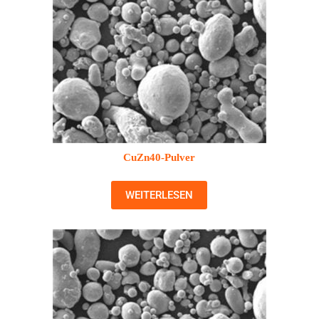
CuZn40-Pulver
WEITERLESEN