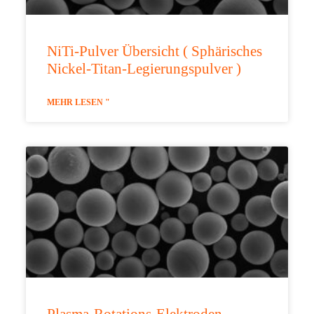
NiTi-Pulver Übersicht ( Sphärisches
Nickel-Titan-Legierungspulver )
MEHR LESEN "