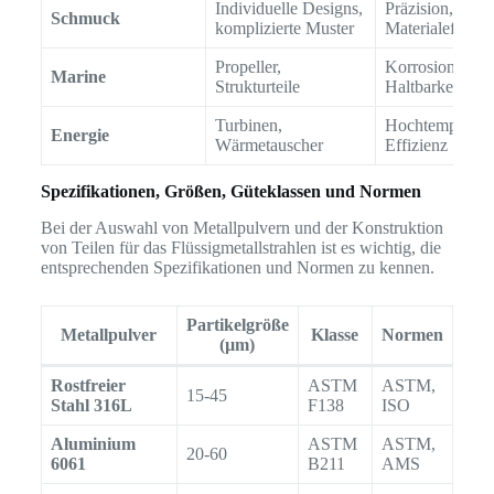
Individuelle Designs,
Präzision,
Schmuck
komplizierte Muster
Materialeffizie
Propeller,
Korrosionsbestä
Marine
Strukturteile
Haltbarkeit
Turbinen,
Hochtemperatur
Energie
Wärmetauscher
Effizienz
Spezifikationen, Größen, Güteklassen und Normen
Bei der Auswahl von Metallpulvern und der Konstruktion
von Teilen für das Flüssigmetallstrahlen ist es wichtig, die
entsprechenden Spezifikationen und Normen zu kennen.
Partikelgröße
Metallpulver
Klasse
Normen
(µm)
Rostfreier
ASTM
ASTM,
15-45
Stahl 316L
F138
ISO
Aluminium
ASTM
ASTM,
20-60
6061
B211
AMS