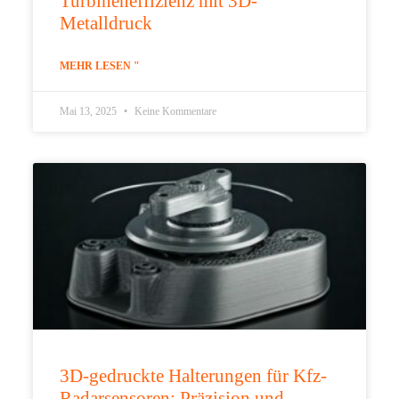
Turbineneffizienz mit 3D-
Metalldruck
MEHR LESEN "
Mai 13, 2025
Keine Kommentare
3D-gedruckte Halterungen für Kfz-
Radarsensoren: Präzision und