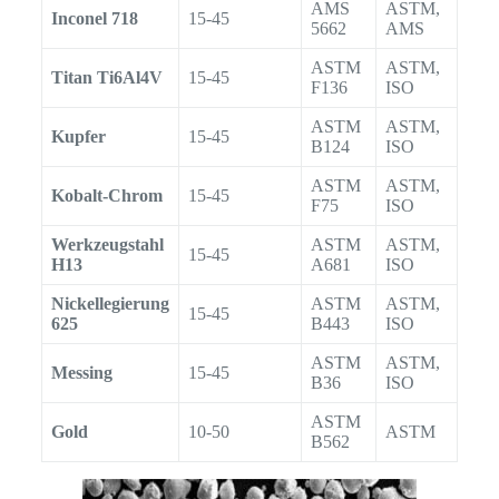
AMS
ASTM,
Inconel 718
15-45
5662
AMS
ASTM
ASTM,
Titan Ti6Al4V
15-45
F136
ISO
ASTM
ASTM,
Kupfer
15-45
B124
ISO
ASTM
ASTM,
Kobalt-Chrom
15-45
F75
ISO
Werkzeugstahl
ASTM
ASTM,
15-45
H13
A681
ISO
Nickellegierung
ASTM
ASTM,
15-45
625
B443
ISO
ASTM
ASTM,
Messing
15-45
B36
ISO
ASTM
Gold
10-50
ASTM
B562