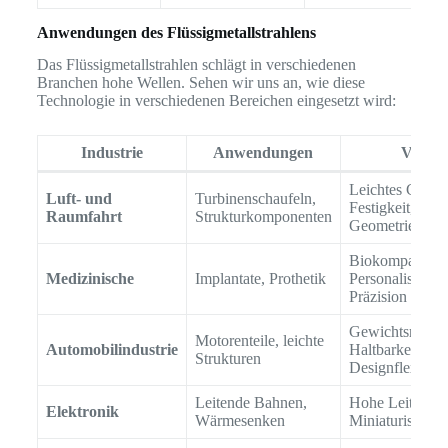
Anwendungen des Flüssigmetallstrahlens
Das Flüssigmetallstrahlen schlägt in verschiedenen
Branchen hohe Wellen. Sehen wir uns an, wie diese
Technologie in verschiedenen Bereichen eingesetzt wird:
Industrie
Anwendungen
Vorteil
Leichtes Gewic
Luft- und
Turbinenschaufeln,
Festigkeit, kom
Raumfahrt
Strukturkomponenten
Geometrien
Biokompatibilit
Medizinische
Implantate, Prothetik
Personalisierun
Präzision
Gewichtsreduzi
Motorenteile, leichte
Automobilindustrie
Haltbarkeit,
Strukturen
Designflexibilit
Leitende Bahnen,
Hohe Leitfähigk
Elektronik
Wärmesenken
Miniaturisierun