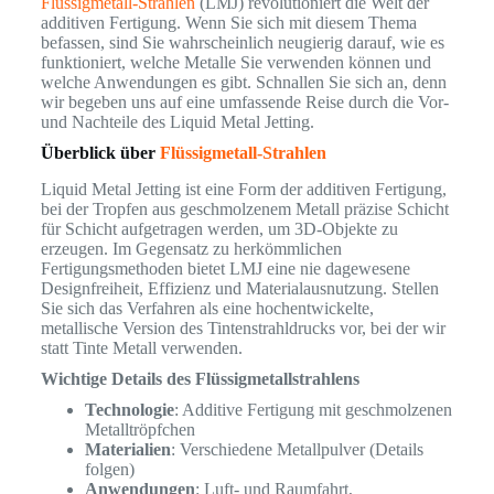
Flüssigmetall-Strahlen
(LMJ) revolutioniert die Welt der
additiven Fertigung. Wenn Sie sich mit diesem Thema
befassen, sind Sie wahrscheinlich neugierig darauf, wie es
funktioniert, welche Metalle Sie verwenden können und
welche Anwendungen es gibt. Schnallen Sie sich an, denn
wir begeben uns auf eine umfassende Reise durch die Vor-
und Nachteile des Liquid Metal Jetting.
Überblick über
Flüssigmetall-Strahlen
Liquid Metal Jetting ist eine Form der additiven Fertigung,
bei der Tropfen aus geschmolzenem Metall präzise Schicht
für Schicht aufgetragen werden, um 3D-Objekte zu
erzeugen. Im Gegensatz zu herkömmlichen
Fertigungsmethoden bietet LMJ eine nie dagewesene
Designfreiheit, Effizienz und Materialausnutzung. Stellen
Sie sich das Verfahren als eine hochentwickelte,
metallische Version des Tintenstrahldrucks vor, bei der wir
statt Tinte Metall verwenden.
Wichtige Details des Flüssigmetallstrahlens
Technologie
: Additive Fertigung mit geschmolzenen
Metalltröpfchen
Materialien
: Verschiedene Metallpulver (Details
folgen)
Anwendungen
: Luft- und Raumfahrt,