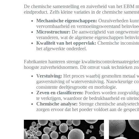
De chemische samenstelling en zuiverheid van het EBM meta
eindproduct. Zelfs kleine variaties in de chemische samens
Mechanische eigenschappen:
Onzuiverheden kunnen
vervormbaarheid en vermoeiingsweerstand beïnvloe
Microstructuur:
De aanwezigheid van ongewenste el
veranderen, wat de algemene eigenschappen beïnvlo
Kwaliteit van het oppervlak:
Chemische inconsiste
het afgewerkte onderdeel.
Fabrikanten hanteren strenge kwaliteitscontrolemaatregel
hoogste zuiverheidsnormen. Dit omvat vaak technieken zoa
Verstuiving:
Het proces waarbij gesmolten metaal w
gasverstuiving of waterverstuiving. Nauwkeurige cont
consistente deeltjesgrootte en morfologie.
Zeven en classificeren:
Poeders worden zorgvuldig g
te verkrijgen, waardoor de bedrukbaarheid en uitei
Chemische analyse:
Strenge chemische analysetech
zorgen ervoor dat het poeder voldoet aan de gespeci