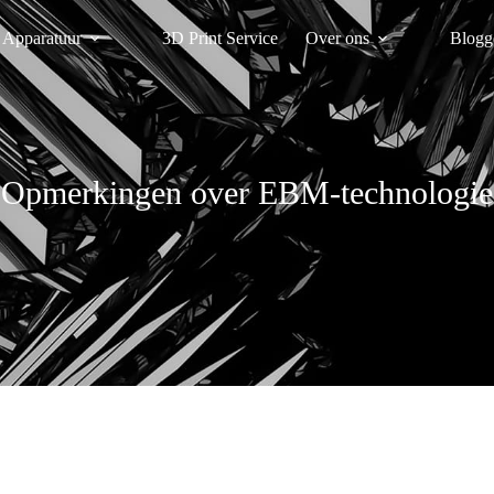
Apparatuur
3D Print Service
Over ons
Blogg
Opmerkingen over EBM-technologie