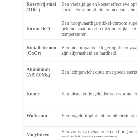
Roestvrij staal
Een veelzijdige en kosteneffectieve op
(316L)
corrosiebestendigheid en mechanische
Een hoogwaardige nikkel-chroom super
Inconel 625
bekend staat om zijn uitzonderlijke ster
temperaturen.
Kobaltchroom
Een biocompatibele legering die gewa
(CoCr)
zijn slijtvastheid en hardheid.
Aluminium
Een lichtgewicht optie met goede sterkt
(AlSi10Mg)
Koper
Een uitstekende geleider van warmte en 
Wolfraam
Een ongelooflijk dicht en hittebestendi
Een vuurvast metaal met een hoog sme
Molybdeen