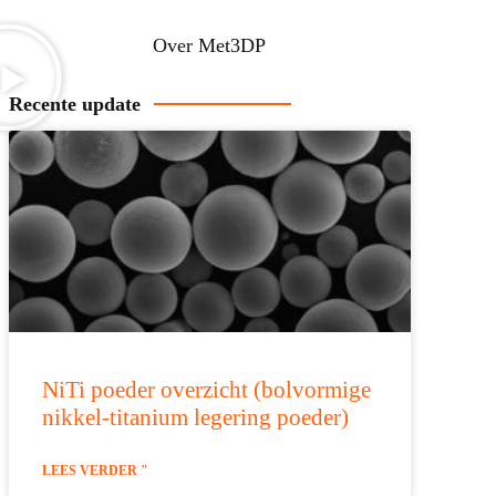
Over Met3DP
Recente update
NiTi poeder overzicht (bolvormige
nikkel-titanium legering poeder)
LEES VERDER "