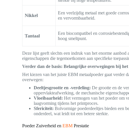
sterkte bij hoge temperaturen.
Een veelzijdig metaal met goede corro
Nikkel
en vervormbaarheid.
Een biocompatibel en corrosiebestendi
Tantaal
hoog smeltpunt.
Deze lijst geeft slechts een indruk van het enorme aanbo
eigenschappen die tegemoetkomen aan specifieke toepassi
Verder dan de basis: Belangrijke overwegingen bij h
Het kiezen van het juiste EBM metaalpoeder gaat verder dan
overwegen:
Deeltjesgrootte en -verdeling:
De grootte en de ver
oppervlakteafwerking, de mechanische eigenschappen
Vloeibaarheid:
Het vermogen van het poeder om vrij
laagvorming tijdens het printproces.
Sfericiteit:
Bolvormige poederdeeltjes bieden een bet
onderdeel, wat leidt tot een betere sterkte.
Poeder Zuiverheid en
EBM
Prestatie