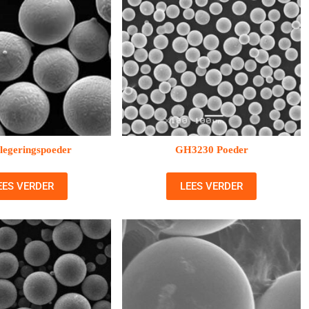
legeringspoeder
GH3230 Poeder
EES VERDER
LEES VERDER