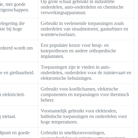
Op grote schaal gebruikt in industriële
tie, met goede
onderdelen, auto-onderdelen en chemische
 eigenschappen.
verwerkingsapparatuur.
legering die
Gebruikt in veeleisende toepassingen zoals
kte bij hoge
onderdelen van straalmotoren, gasturbines en
warmtewisselaars.
Een populaire keuze voor heup- en
ardeerd wordt om
knieprothesen en andere orthopedische
implantaten.
Toepassingen zijn te vinden in auto-
e en gietbaarheid.
onderdelen, onderdelen voor de ruimtevaart en
elektronische behuizingen.
Gebruikt voor koellichamen, elektrische
elektriciteit.
componenten en toepassingen voor thermisch
beheer.
Voornamelijk gebruikt voor elektroden,
g metaal.
ballistische toepassingen en onderdelen voor
hoge temperaturen.
ltpunt en goede
Gebruikt in smeltkroesvoeringen,