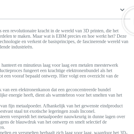
ls een revolutionaire kracht in de wereld van 3D printen, die het
delen te maken. Maar wat is EBM precies en hoe werkt het? Deze
technologie en verkent de basisprincipes, de fascinerende wereld van
lende industrieën.
l hanteert en minutieus laag voor laag een metalen meesterwerk
uctieproces fungeert een krachtige elektronenbundel als het
t een vooraf bepaald ontwerp. Hier volgt een overzicht van de
van een elektronenkanon dat een geconcentreerde bundel
ijke energie heeft, dient als warmtebron voor het smelten van het
n fijn metaalpoeder. Afhankelijk van het gewenste eindproduct
estvast staal tot exotische legeringen zoals Inconel.
teem verspreidt het metaalpoeder nauwkeurig in dunne lagen over
gens de blauwdruk van het ontwerp en smelt selectief de
en.
melten en versmelten herhaalt zich laag voor laag, waardoor het 3D-