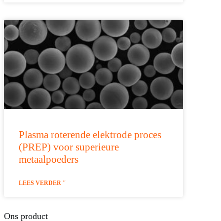
Plasma roterende elektrode proces
(PREP) voor superieure
metaalpoeders
LEES VERDER "
Ons product