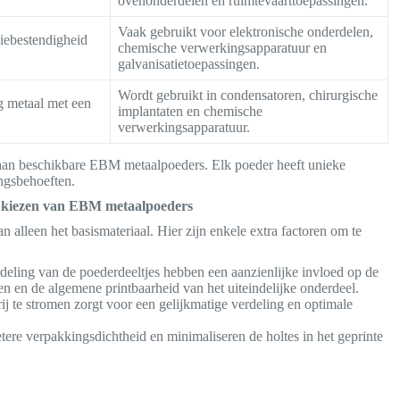
ovenonderdelen en ruimtevaarttoepassingen.
Vaak gebruikt voor elektronische onderdelen,
siebestendigheid
chemische verwerkingsapparatuur en
galvanisatietoepassingen.
Wordt gebruikt in condensatoren, chirurgische
g metaal met een
implantaten en chemische
verwerkingsapparatuur.
d aan beschikbare EBM metaalpoeders. Elk poeder heeft unieke
ngsbehoeften.
et kiezen van EBM metaalpoeders
 alleen het basismateriaal. Hier zijn enkele extra factoren om te
deling van de poederdeeltjes hebben een aanzienlijke invloed op de
 en de algemene printbaarheid van het uiteindelijke onderdeel.
 te stromen zorgt voor een gelijkmatige verdeling en optimale
ere verpakkingsdichtheid en minimaliseren de holtes in het geprinte