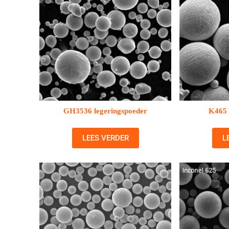
GH3536 legeringspoeder
K465 
LEES VERDER
L