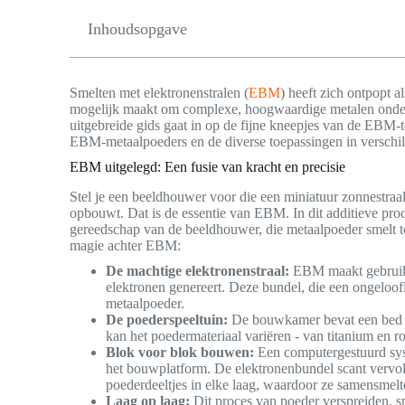
Inhoudsopgave
Smelten met elektronenstralen (
EBM
) heeft zich ontpopt a
mogelijk maakt om complexe, hoogwaardige metalen onder
uitgebreide gids gaat in op de fijne kneepjes van de EBM-
EBM-metaalpoeders en de diverse toepassingen in verschil
EBM uitgelegd: Een fusie van kracht en precisie
Stel je een beeldhouwer voor die een miniatuur zonnestraa
opbouwt. Dat is de essentie van EBM. In dit additieve prod
gereedschap van de beeldhouwer, die metaalpoeder smelt to
magie achter EBM:
De machtige elektronenstraal:
EBM maakt gebruik 
elektronen genereert. Deze bundel, die een ongeloofl
metaalpoeder.
De poederspeeltuin:
De bouwkamer bevat een bed va
kan het poedermateriaal variëren - van titanium en ro
Blok voor blok bouwen:
Een computergestuurd sys
het bouwplatform. De elektronenbundel scant vervol
poederdeeltjes in elke laag, waardoor ze samensmelt
Laag op laag:
Dit proces van poeder verspreiden, s