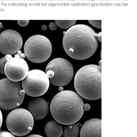
 Na voltooiing wordt het afgewerkte onderdeel gescheiden van het
en.