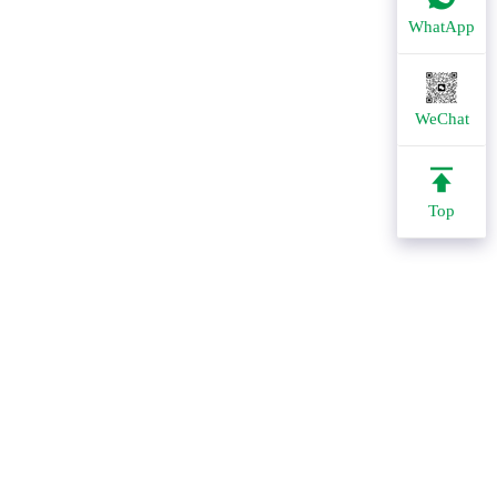
WhatApp
WeChat
Top