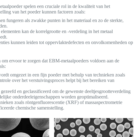
alpoeder spelen een cruciale rol in de kwaliteit van het
telling van het poeder kunnen factoren zoals:
 fungeren als zwakke punten in het materiaal en zo de sterkte,
den.
ementen kan de korrelgrootte en -verdeling in het metaal
edt.
nties kunnen leiden tot oppervlaktedefecten en onvolkomenheden op
en om ervoor te zorgen dat EBM-metaalpoeders voldoen aan de
ls:
ordt omgezet in een fijn poeder met behulp van technieken zoals
role over het verstuivingsproces helpt bij het bereiken van
ezeefd en geclassificeerd om de gewenste deeltjesgrootteverdeling
ndelijke onderdeeleigenschappen worden geoptimaliseerd.
nieken zoals röntgenfluorescentie (XRF) of massaspectrometrie
ficeerde chemische samenstelling.