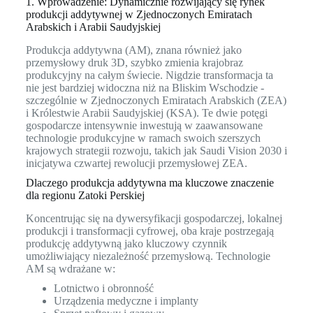
1. Wprowadzenie: Dynamicznie rozwijający się rynek
produkcji addytywnej w Zjednoczonych Emiratach
Arabskich i Arabii Saudyjskiej
Produkcja addytywna (AM), znana również jako
przemysłowy druk 3D, szybko zmienia krajobraz
produkcyjny na całym świecie. Nigdzie transformacja ta
nie jest bardziej widoczna niż na Bliskim Wschodzie -
szczególnie w Zjednoczonych Emiratach Arabskich (ZEA)
i Królestwie Arabii Saudyjskiej (KSA). Te dwie potęgi
gospodarcze intensywnie inwestują w zaawansowane
technologie produkcyjne w ramach swoich szerszych
krajowych strategii rozwoju, takich jak Saudi Vision 2030 i
inicjatywa czwartej rewolucji przemysłowej ZEA.
Dlaczego produkcja addytywna ma kluczowe znaczenie
dla regionu Zatoki Perskiej
Koncentrując się na dywersyfikacji gospodarczej, lokalnej
produkcji i transformacji cyfrowej, oba kraje postrzegają
produkcję addytywną jako kluczowy czynnik
umożliwiający niezależność przemysłową. Technologie
AM są wdrażane w:
Lotnictwo i obronność
Urządzenia medyczne i implanty