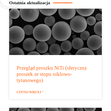
Ostatnia aktualizacja
Przegląd proszku NiTi (sferyczny
proszek ze stopu niklowo-
tytanowego)
CZYTAJ WIĘCEJ "