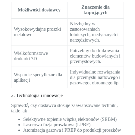
Znaczenie dla
Możliwości dostawcy
kupujących
Niezbędny w
Wysokowydajne proszki
zastosowaniach
metalowe
lotniczych, medycznych i
narzędziowych.
Potrzebny do drukowania
Wielkoformatowe
elementów budowlanych i
drukarki 3D
przemysłowych.
Indywidualne rozwiązania
Wsparcie specyficzne dla
dla przemysłu naftowego i
aplikacji
gazowego, obronnego itp.
2. Technologia i innowacje
Sprawdź, czy dostawca stosuje zaawansowane techniki,
takie jak
Selektywne topienie wiązką elektronów (SEBM)
Laserowa fuzja proszkowa (LPBF)
Atomizacja gazowa i PREP do produkcji proszków