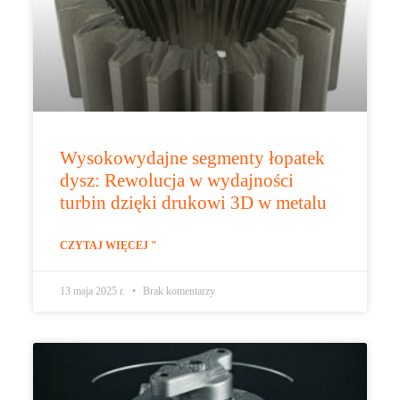
Wysokowydajne segmenty łopatek
dysz: Rewolucja w wydajności
turbin dzięki drukowi 3D w metalu
CZYTAJ WIĘCEJ "
13 maja 2025 r.
Brak komentarzy