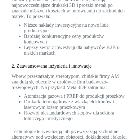
najnowocześniejsze drukarki 3D i proszki metali po
znacznie niższych kosztach w porównaniu do zachodnich
marek. To pozwala:
Niższe nakłady inwestycyjne na nowe linie
produkcyjne
Bardziej konkurencyjne ceny produktów
końcowych
Lepszy zwrot z inwestycji dla nabywców B2B o
niskich marżach
2. Zaawansowana inżynieria i innowacje
Wbrew przestarzałym stereotypom, chińskie firmy AM
znajdują się obecnie w czołówce firm badawczo-
rozwojowych. Na przykład Metal3DP zatrudnia:
Atomizacja gazowa i PREP do produkcji proszków
Drukarki termojądrowe z wiązką elektronów i
laserowym łożem proszkowym
Rozwój niestandardowych stopów dla sektora
lotniczego i medycznego
Technologie te rywalizują lub przewyższają zachodnie
alternatywy pod względem objętości, dokładności i jakości