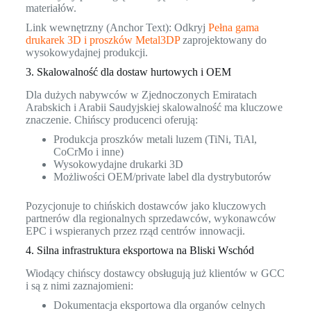
materiałów.
Link wewnętrzny (Anchor Text): Odkryj
Pełna gama
drukarek 3D i proszków Metal3DP
zaprojektowany do
wysokowydajnej produkcji.
3. Skalowalność dla dostaw hurtowych i OEM
Dla dużych nabywców w Zjednoczonych Emiratach
Arabskich i Arabii Saudyjskiej skalowalność ma kluczowe
znaczenie. Chińscy producenci oferują:
Produkcja proszków metali luzem (TiNi, TiAl,
CoCrMo i inne)
Wysokowydajne drukarki 3D
Możliwości OEM/private label dla dystrybutorów
Pozycjonuje to chińskich dostawców jako kluczowych
partnerów dla regionalnych sprzedawców, wykonawców
EPC i wspieranych przez rząd centrów innowacji.
4. Silna infrastruktura eksportowa na Bliski Wschód
Wiodący chińscy dostawcy obsługują już klientów w GCC
i są z nimi zaznajomieni:
Dokumentacja eksportowa dla organów celnych