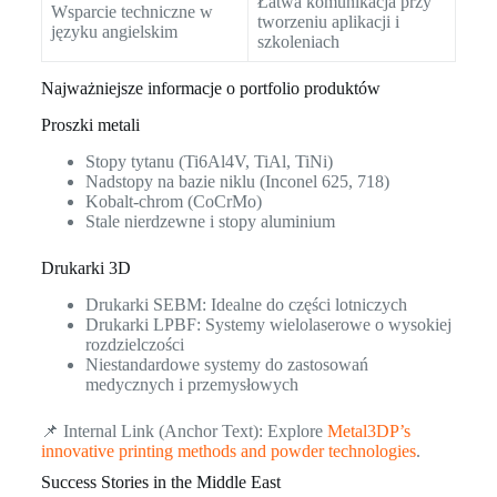
Łatwa komunikacja przy
Wsparcie techniczne w
tworzeniu aplikacji i
języku angielskim
szkoleniach
Najważniejsze informacje o portfolio produktów
Proszki metali
Stopy tytanu (Ti6Al4V, TiAl, TiNi)
Nadstopy na bazie niklu (Inconel 625, 718)
Kobalt-chrom (CoCrMo)
Stale nierdzewne i stopy aluminium
Drukarki 3D
Drukarki SEBM: Idealne do części lotniczych
Drukarki LPBF: Systemy wielolaserowe o wysokiej
rozdzielczości
Niestandardowe systemy do zastosowań
medycznych i przemysłowych
📌 Internal Link (Anchor Text): Explore
Metal3DP’s
innovative printing methods and powder technologies
.
Success Stories in the Middle East