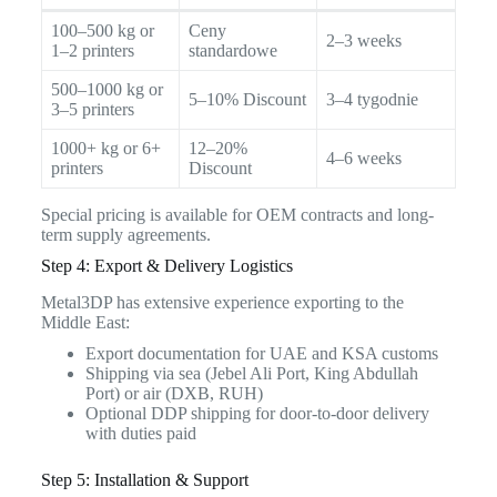
100–500 kg or
Ceny
2–3 weeks
1–2 printers
standardowe
500–1000 kg or
5–10% Discount
3–4 tygodnie
3–5 printers
1000+ kg or 6+
12–20%
4–6 weeks
printers
Discount
Special pricing is available for OEM contracts and long-
term supply agreements.
Step 4: Export & Delivery Logistics
Metal3DP has extensive experience exporting to the
Middle East:
Export documentation for UAE and KSA customs
Shipping via sea (Jebel Ali Port, King Abdullah
Port) or air (DXB, RUH)
Optional DDP shipping for door-to-door delivery
with duties paid
Step 5: Installation & Support