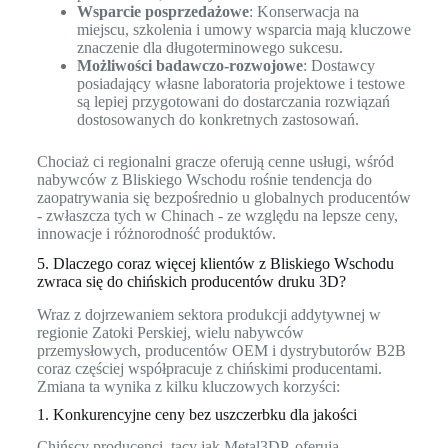
Wsparcie posprzedażowe
: Konserwacja na
miejscu, szkolenia i umowy wsparcia mają kluczowe
znaczenie dla długoterminowego sukcesu.
Możliwości badawczo-rozwojowe
: Dostawcy
posiadający własne laboratoria projektowe i testowe
są lepiej przygotowani do dostarczania rozwiązań
dostosowanych do konkretnych zastosowań.
Chociaż ci regionalni gracze oferują cenne usługi, wśród
nabywców z Bliskiego Wschodu rośnie tendencja do
zaopatrywania się bezpośrednio u globalnych producentów
- zwłaszcza tych w Chinach - ze względu na lepsze ceny,
innowacje i różnorodność produktów.
5. Dlaczego coraz więcej klientów z Bliskiego Wschodu
zwraca się do chińskich producentów druku 3D?
Wraz z dojrzewaniem sektora produkcji addytywnej w
regionie Zatoki Perskiej, wielu nabywców
przemysłowych, producentów OEM i dystrybutorów B2B
coraz częściej współpracuje z chińskimi producentami.
Zmiana ta wynika z kilku kluczowych korzyści:
1. Konkurencyjne ceny bez uszczerbku dla jakości
Chińscy producenci, tacy jak Metal3DP, oferują