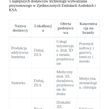
5 najlepszych dostawców technologii wytwarzania
przyrostowego w Zjednoczonych Emiratach Arabskich i
KSA
Oferta
Koncentra
Nazwa
Lokalizacj
podstawo
cja na
dostawcy
a
wa
branży
Usługi
Przemysł
inżynieryjn
Produkcja
naftowy i
Dubaj,
e, druk 3D
addytywna
gazowy,
ZEA
z metalu,
Immensa
lotniczy i
projektowa
morski
nie
Medyczny
druk 3D,
Medycyna,
Dubaj,
doradztwo,
Sintereks
stomatologi
ZEA
projektowa
a, chirurgia
nie do
druku
Drukarki
3D,
Rijad,
Edukacja,