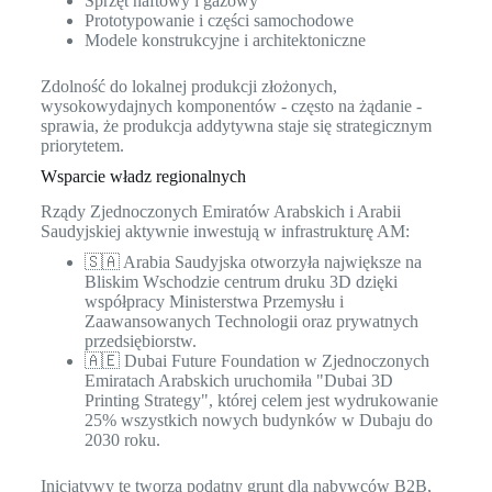
Sprzęt naftowy i gazowy
Prototypowanie i części samochodowe
Modele konstrukcyjne i architektoniczne
Zdolność do lokalnej produkcji złożonych,
wysokowydajnych komponentów - często na żądanie -
sprawia, że produkcja addytywna staje się strategicznym
priorytetem.
Wsparcie władz regionalnych
Rządy Zjednoczonych Emiratów Arabskich i Arabii
Saudyjskiej aktywnie inwestują w infrastrukturę AM:
🇸🇦 Arabia Saudyjska otworzyła największe na
Bliskim Wschodzie centrum druku 3D dzięki
współpracy Ministerstwa Przemysłu i
Zaawansowanych Technologii oraz prywatnych
przedsiębiorstw.
🇦🇪 Dubai Future Foundation w Zjednoczonych
Emiratach Arabskich uruchomiła "Dubai 3D
Printing Strategy", której celem jest wydrukowanie
25% wszystkich nowych budynków w Dubaju do
2030 roku.
Inicjatywy te tworzą podatny grunt dla nabywców B2B,