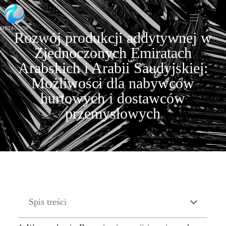
Rozwój produkcji addytywnej w
Zjednoczonych Emiratach
Arabskich i Arabii Saudyjskiej:
Możliwości dla nabywców
hurtowych i dostawców
przemysłowych
Spis treści