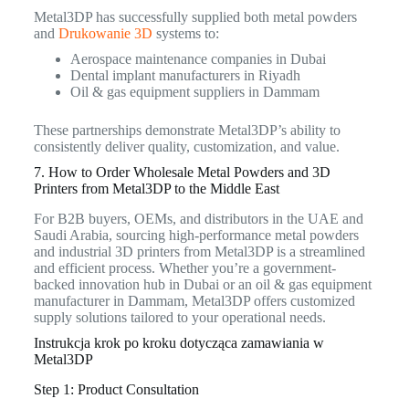
Metal3DP has successfully supplied both metal powders
and
Drukowanie 3D
systems to:
Aerospace maintenance companies in Dubai
Dental implant manufacturers in Riyadh
Oil & gas equipment suppliers in Dammam
These partnerships demonstrate Metal3DP’s ability to
consistently deliver quality, customization, and value.
7. How to Order Wholesale Metal Powders and 3D
Printers from Metal3DP to the Middle East
For B2B buyers, OEMs, and distributors in the UAE and
Saudi Arabia, sourcing high-performance metal powders
and industrial 3D printers from Metal3DP is a streamlined
and efficient process. Whether you’re a government-
backed innovation hub in Dubai or an oil & gas equipment
manufacturer in Dammam, Metal3DP offers customized
supply solutions tailored to your operational needs.
Instrukcja krok po kroku dotycząca zamawiania w
Metal3DP
Step 1: Product Consultation