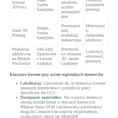
Kreacje
szkolenia,
Arabia
konsument,
3DVinci
szybkie
Saudyjska
prototyp
prototypow
anie
Prototypow
Motoryzacj
Jeddah,
Oasis 3D
anie,
a,
Arabia
Printing
produkcja
elektronika
Saudyjska
małoseryjna
użytkowa
Produkcja
Abu Zabi,
Przemysło
Lotnictwo,
addytywna
Zjednoczon
we drukarki
obronność,
na Bliskim
e Emiraty
3D, metale
przemysł
Wschodzie
Arabskie
i polimery
Kluczowe kwestie przy ocenie regionalnych dostawców
Lokalizacja
: Upewnienie się, że dostawca rozumie
standardy przemysłowe i przepływy pracy
specyficzne dla GCC.
Dostępność materiałów
: Nie wszyscy dostawcy
oferują proszki metali w ilościach hurtowych.
Większe firmy OEM i użytkownicy przemysłowi
mogą być zmuszeni do importu od globalnych
producentów, takich jak Metal3DP.