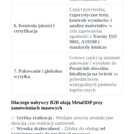
Części przechodzą
rygorystyczne testy,
kontrole wymiarów i
6. Kontrola jakości i
analiza materiałów
w
certyfikacja
celu zapewnienia
zgodności z
Normy ISO
9001, AS9100 i
standardy lotnicze
.
Gotowe części są starannie
pakowane i wysyłane do
Pusan lub dowolna
7. Pakowanie i globalna
lokalizacja na świecie
za
wysyłka
pośrednictwem
wiarygodnych partnerów
logistycznych.
Dlaczego nabywcy B2B ufają Metal3DP przy
zamówieniach masowych
✅
Szybka realizacja
- Wydajne procesy produkcyjne
skracają czas realizacji zamówień.
✅
Wysoka skalowalność
- Zdolny do obsługi
od
prototypowania do produkcji masowej
.