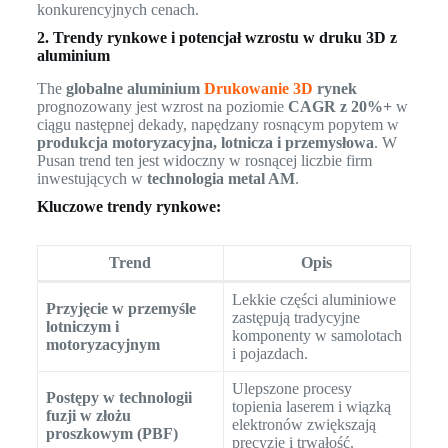
konkurencyjnych cenach.
2. Trendy rynkowe i potencjał wzrostu w druku 3D z
aluminium
The
globalne aluminium
Drukowanie 3D
rynek
prognozowany jest wzrost na poziomie
CAGR z 20%+
w
ciągu następnej dekady, napędzany rosnącym popytem w
produkcja motoryzacyjna, lotnicza i przemysłowa
. W
Pusan trend ten jest widoczny w rosnącej liczbie firm
inwestujących w
technologia metal AM
.
Kluczowe trendy rynkowe:
Trend
Opis
Lekkie części aluminiowe
Przyjęcie w przemyśle
zastępują tradycyjne
lotniczym i
komponenty w samolotach
motoryzacyjnym
i pojazdach.
Ulepszone procesy
Postępy w technologii
topienia laserem i wiązką
fuzji w złożu
elektronów zwiększają
proszkowym (PBF)
precyzję i trwałość.