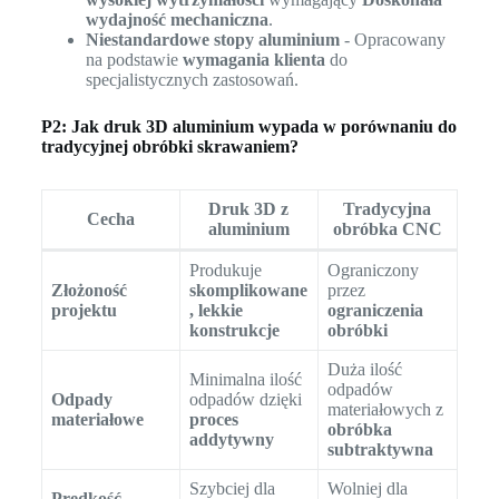
wydajność mechaniczna
.
Niestandardowe stopy aluminium
- Opracowany
na podstawie
wymagania klienta
do
specjalistycznych zastosowań.
P2: Jak druk 3D aluminium wypada w porównaniu do
tradycyjnej obróbki skrawaniem?
Druk 3D z
Tradycyjna
Cecha
aluminium
obróbka CNC
Produkuje
Ograniczony
Złożoność
skomplikowane
przez
projektu
, lekkie
ograniczenia
konstrukcje
obróbki
Duża ilość
Minimalna ilość
odpadów
Odpady
odpadów dzięki
materiałowych z
materiałowe
proces
obróbka
addytywny
subtraktywna
Szybciej dla
Wolniej dla
Prędkość