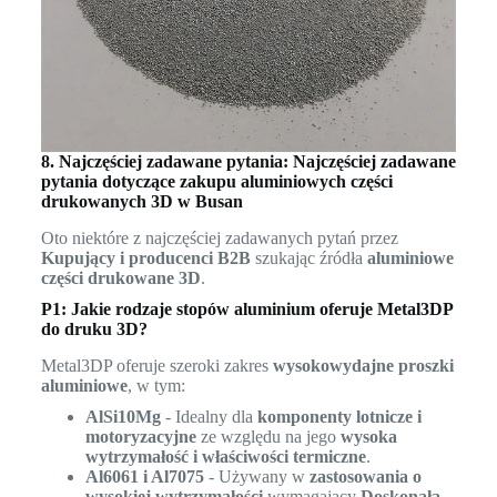
8. Najczęściej zadawane pytania: Najczęściej zadawane
pytania dotyczące zakupu aluminiowych części
drukowanych 3D w Busan
Oto niektóre z najczęściej zadawanych pytań przez
Kupujący i producenci B2B
szukając źródła
aluminiowe
części drukowane 3D
.
P1: Jakie rodzaje stopów aluminium oferuje Metal3DP
do druku 3D?
Metal3DP oferuje szeroki zakres
wysokowydajne proszki
aluminiowe
, w tym:
AlSi10Mg
- Idealny dla
komponenty lotnicze i
motoryzacyjne
ze względu na jego
wysoka
wytrzymałość i właściwości termiczne
.
Al6061 i Al7075
- Używany w
zastosowania o
wysokiej wytrzymałości
wymagający
Doskonała