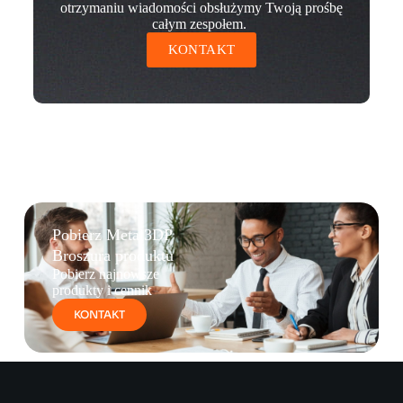
otrzymaniu wiadomości obsłużymy Twoją prośbę
całym zespołem.
KONTAKT
Pobierz Metal3DP
Broszura produktu
Pobierz najnowsze
produkty i cennik
KONTAKT