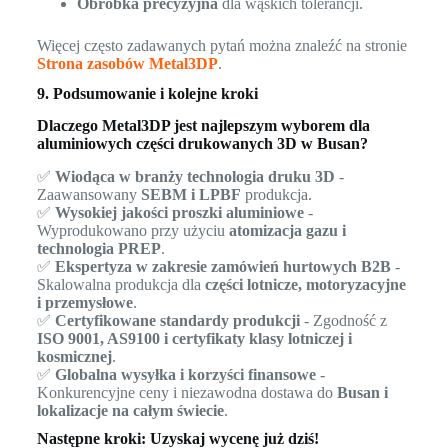
Obróbka precyzyjna
dla wąskich tolerancji.
Więcej często zadawanych pytań można znaleźć na stronie
Strona zasobów Metal3DP
.
9. Podsumowanie i kolejne kroki
Dlaczego Metal3DP jest najlepszym wyborem dla
aluminiowych części drukowanych 3D w Busan?
✅
Wiodąca w branży technologia druku 3D
-
Zaawansowany
SEBM i LPBF
produkcja.
✅
Wysokiej jakości proszki aluminiowe
-
Wyprodukowano przy użyciu
atomizacja gazu i
technologia PREP
.
✅
Ekspertyza w zakresie zamówień hurtowych B2B
-
Skalowalna produkcja dla
części lotnicze, motoryzacyjne
i przemysłowe
.
✅
Certyfikowane standardy produkcji
- Zgodność z
ISO 9001, AS9100 i certyfikaty klasy lotniczej i
kosmicznej
.
✅
Globalna wysyłka i korzyści finansowe
-
Konkurencyjne ceny i niezawodna dostawa do
Busan i
lokalizacje na całym świecie
.
Następne kroki: Uzyskaj wycenę już dziś!