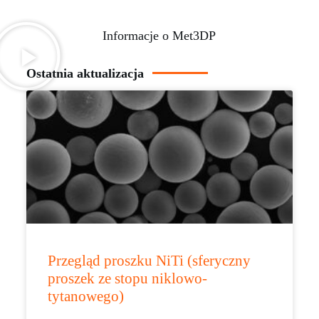
Informacje o Met3DP
Ostatnia aktualizacja
Przegląd proszku NiTi (sferyczny
proszek ze stopu niklowo-
tytanowego)