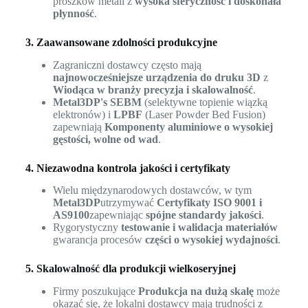
proszków metali z
wysoka sferyczność i doskonała
płynność
.
3. Zaawansowane zdolności produkcyjne
Zagraniczni dostawcy często mają
najnowocześniejsze urządzenia do druku 3D
z
Wiodąca w branży precyzja i skalowalność
.
Metal3DP's SEBM
(selektywne topienie wiązką
elektronów) i
LPBF
(Laser Powder Bed Fusion)
zapewniają
Komponenty aluminiowe o wysokiej
gęstości, wolne od wad
.
4. Niezawodna kontrola jakości i certyfikaty
Wielu międzynarodowych dostawców, w tym
Metal3DP
utrzymywać
Certyfikaty ISO 9001 i
AS9100
zapewniając
spójne standardy jakości
.
Rygorystyczny
testowanie i walidacja materiałów
gwarancja procesów
części o wysokiej wydajności
.
5. Skalowalność dla produkcji wielkoseryjnej
Firmy poszukujące
Produkcja na dużą skalę
może
okazać się, że lokalni dostawcy mają trudności z