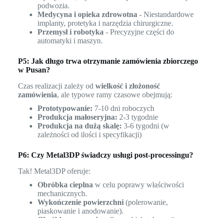
podwozia.
Medycyna i opieka zdrowotna
- Niestandardowe
implanty, protetyka i narzędzia chirurgiczne.
Przemysł i robotyka
- Precyzyjne części do
automatyki i maszyn.
P5: Jak długo trwa otrzymanie zamówienia zbiorczego
w Pusan?
Czas realizacji zależy od
wielkość i złożoność
zamówienia
, ale typowe ramy czasowe obejmują:
Prototypowanie:
7-10 dni roboczych
Produkcja małoseryjna:
2-3 tygodnie
Produkcja na dużą skalę:
3-6 tygodni (w
zależności od ilości i specyfikacji)
P6: Czy Metal3DP świadczy usługi post-processingu?
Tak! Metal3DP oferuje:
Obróbka cieplna
w celu poprawy właściwości
mechanicznych.
Wykończenie powierzchni
(polerowanie,
piaskowanie i anodowanie).