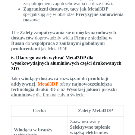
zaspokojeniem zapotrzebowania na duże ilości.
Zagraniczni dostawcy, tacy jak Metal3DP
specjalizują się w obsłudze
Precyzyjne zamówienia
masowe
.
The
Zalety zaopatrywania się u międzynarodowych
dostawców
doprowadziły wielu
Firmy z siedzibą w
Busan
do
współpraca z zaufanymi globalnymi
producentami
jak Metal3DP.
6. Dlaczego warto wybrać Metal3DP dla
wysokowydajnych aluminiowych części drukowanych
3D?
Jako
wiodący dostawca rozwiązań do produkcji
addytywnej
,
Metal3DP
oferty
najnowocześniejsza
technologia druku 3D
oraz
Wysokiej jakości proszki
aluminiowe
dla firm na całym świecie.
Cecha
Zalety Metal3DP
Zaawansowany
Selektywne topienie
Wiodąca w branży
wiązką elektronów