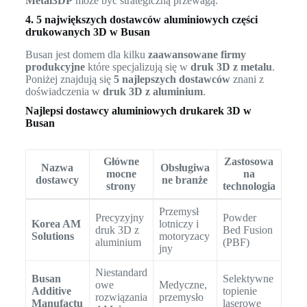
Metal3DP
może być strategiczną przewagą.
4. 5 największych dostawców aluminiowych części
drukowanych 3D w Busan
Busan jest domem dla kilku
zaawansowane firmy
produkcyjne
które specjalizują się w
druk 3D z metalu
.
Poniżej znajdują się
5 najlepszych dostawców
znani z
doświadczenia w
druk 3D z aluminium
.
Najlepsi dostawcy aluminiowych drukarek 3D w
Busan
Główne
Zastosowa
Nazwa
Obsługiwa
mocne
na
dostawcy
ne branże
strony
technologia
Przemysł
Precyzyjny
Powder
Korea AM
lotniczy i
druk 3D z
Bed Fusion
Solutions
motoryzacy
aluminium
(PBF)
jny
Niestandard
Busan
Selektywne
owe
Medyczne,
Additive
topienie
rozwiązania
przemysło
Manufactu
laserowe