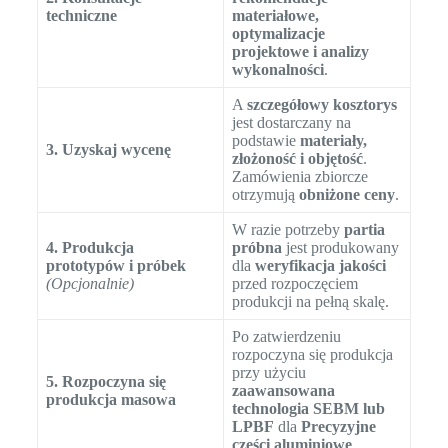
techniczne
materiałowe,
optymalizacje
projektowe i analizy
wykonalności
.
A
szczegółowy kosztorys
jest dostarczany na
podstawie
materiały,
3. Uzyskaj wycenę
złożoność i objętość
.
Zamówienia zbiorcze
otrzymują
obniżone ceny
.
W razie potrzeby
partia
4. Produkcja
próbna
jest produkowany
prototypów i próbek
dla
weryfikacja jakości
(Opcjonalnie)
przed rozpoczęciem
produkcji na pełną skalę.
Po zatwierdzeniu
rozpoczyna się produkcja
przy użyciu
5. Rozpoczyna się
zaawansowana
produkcja masowa
technologia SEBM lub
LPBF
dla
Precyzyjne
części aluminiowe
.