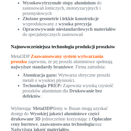
Wysokowytrzymałe stopy aluminium
do
zastosowań lotniczych, motoryzacyjnych i
przemysłowych
Złożone geometrie i lekkie konstrukcje
wyprodukowany z
wysoka precyzja
Opracowywanie niestandardowych materiałów
do specjalistycznych zastosowań
Najnowocześniejsza technologia produkcji proszków
Metal3DP
Zaawansowany system wytwarzania
proszku
zapewnia, że jej proszki aluminiowe spełniają
najwyższe standardy branżowe
. Firma zatrudnia:
Atomizacja gazu:
Wytwarza sferyczne proszki
metali o wysokiej płynności.
Technologia PREP:
Zapewnia wysoką czystość
proszków aluminium dla
Drukowanie bez
defektów
.
Wybierając
Metal3DP
firmy w Busan mogą uzyskać
dostęp do
Wysokiej jakości aluminiowe części
drukowane 3D
jednocześnie korzystając z
Opłacalne
ceny hurtowe
,
zaawansowana technologia
oraz
Najwyższa jakość materiałów
.