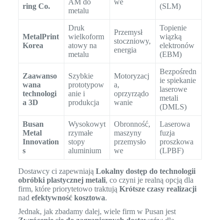
AM do
we
ring Co.
(SLM)
metalu
Druk
Topienie
Przemysł
MetalPrint
wielkoform
wiązką
stoczniowy,
Korea
atowy na
elektronów
energia
metalu
(EBM)
Bezpośredn
Zaawanso
Szybkie
Motoryzacj
ie spiekanie
wana
prototypow
a,
laserowe
technologi
anie i
oprzyrządo
metali
a 3D
produkcja
wanie
(DMLS)
Busan
Wysokowyt
Obronność,
Laserowa
Metal
rzymałe
maszyny
fuzja
Innovation
stopy
przemysło
proszkowa
s
aluminium
we
(LPBF)
Dostawcy ci zapewniają
Lokalny dostęp do technologii
obróbki plastycznej metali
, co czyni je realną opcją dla
firm, które priorytetowo traktują
Krótsze czasy realizacji
nad
efektywność kosztowa
.
Jednak, jak zbadamy dalej, wiele firm w Pusan jest