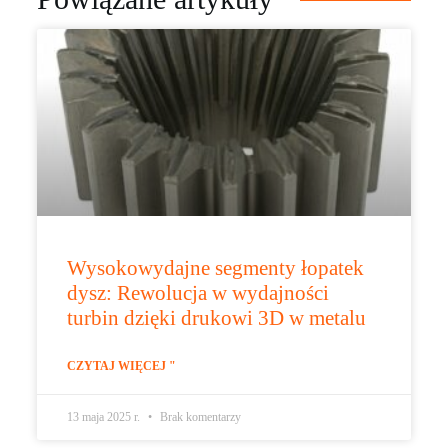
Wysokowydajne segmenty łopatek
dysz: Rewolucja w wydajności
turbin dzięki drukowi 3D w metalu
CZYTAJ WIĘCEJ "
13 maja 2025 r.
Brak komentarzy