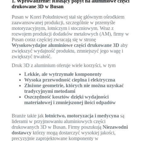
1. Wprowadzenie: Rosnący popyt na aluminiowe części
drukowane 3D w Busan
Pusan w Korei Południowej stał się głównym ośrodkiem
zaawansowanej produkcji, szczególnie w przemyśle
motoryzacyjnym, lotniczym i stoczniowym. Wraz z
rozwojem produkcji dodatków metalowych (AM), firmy w
Pusan coraz częściej zwracają się w stronę
Wysokowydajne aluminiowe części drukowane 3D
aby
zwiększyć wydajność produktu, zmniejszyć jego wagę i
zwiększyć trwałość.
Druk 3D z aluminium oferuje wiele korzyści, w tym
Lekkie, ale wytrzymałe komponenty
Wysoka przewodność cieplna i elektryczna
Złożone geometrie, których nie można uzyskać
tradycyjnymi metodami
Oszczędność kosztów dzięki wydajności
materiałowej i zmniejszonej ilości odpadów
Branże takie jak
lotnictwo, motoryzacja i medycyna
są
liderami w przyjmowaniu aluminiowych części
drukowanych 3D w Busan. Firmy poszukują
Niezawodni
dostawcy
którzy mogą dostarczyć wysokiej jakości,
precyzyjnie zaprojektowane komponenty w