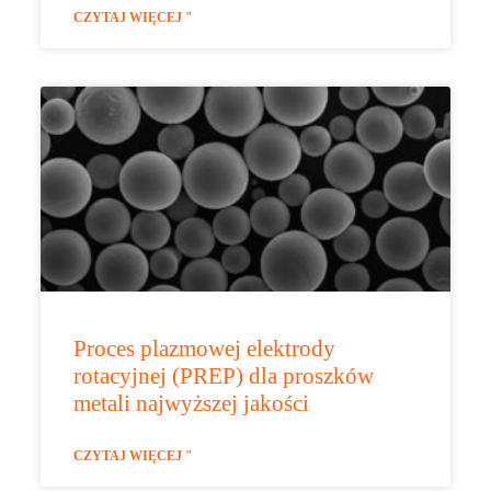
CZYTAJ WIĘCEJ "
Proces plazmowej elektrody
rotacyjnej (PREP) dla proszków
metali najwyższej jakości
CZYTAJ WIĘCEJ "