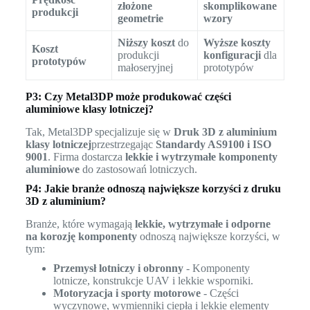
złożone
skomplikowane
produkcji
geometrie
wzory
Niższy koszt
do
Wyższe koszty
Koszt
produkcji
konfiguracji
dla
prototypów
małoseryjnej
prototypów
P3: Czy Metal3DP może produkować części
aluminiowe klasy lotniczej?
Tak, Metal3DP specjalizuje się w
Druk 3D z aluminium
klasy lotniczej
przestrzegając
Standardy AS9100 i ISO
9001
. Firma dostarcza
lekkie i wytrzymałe komponenty
aluminiowe
do zastosowań lotniczych.
P4: Jakie branże odnoszą największe korzyści z druku
3D z aluminium?
Branże, które wymagają
lekkie, wytrzymałe i odporne
na korozję komponenty
odnoszą największe korzyści, w
tym:
Przemysł lotniczy i obronny
- Komponenty
lotnicze, konstrukcje UAV i lekkie wsporniki.
Motoryzacja i sporty motorowe
- Części
wyczynowe, wymienniki ciepła i lekkie elementy