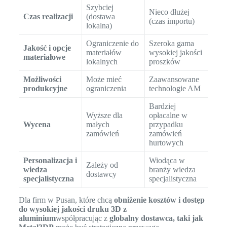
Szybciej
Nieco dłużej
Czas realizacji
(dostawa
(czas importu)
lokalna)
Ograniczenie do
Szeroka gama
Jakość i opcje
materiałów
wysokiej jakości
materiałowe
lokalnych
proszków
Możliwości
Może mieć
Zaawansowane
produkcyjne
ograniczenia
technologie AM
Bardziej
Wyższe dla
opłacalne w
Wycena
małych
przypadku
zamówień
zamówień
hurtowych
Personalizacja i
Wiodąca w
Zależy od
wiedza
branży wiedza
dostawcy
specjalistyczna
specjalistyczna
Dla firm w Pusan, które chcą
obniżenie kosztów i dostęp
do wysokiej jakości druku 3D z
aluminium
współpracując z
globalny dostawca, taki jak