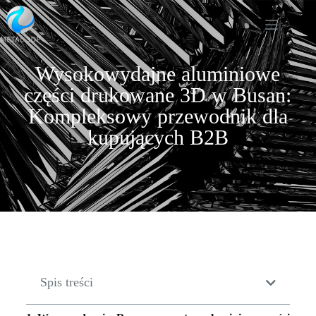
Wysokowydajne aluminiowe
części drukowane 3D w Busan:
Kompleksowy przewodnik dla
kupujących B2B
Spis treści