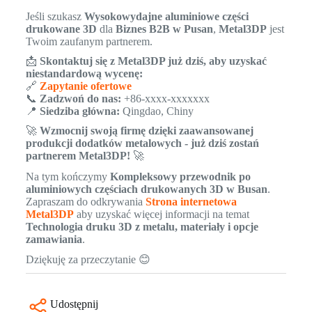
Jeśli szukasz
Wysokowydajne aluminiowe części
drukowane 3D
dla
Biznes B2B w Pusan
,
Metal3DP
jest
Twoim zaufanym partnerem.
📩
Skontaktuj się z Metal3DP już dziś, aby uzyskać
niestandardową wycenę:
🔗
Zapytanie ofertowe
📞
Zadzwoń do nas:
+86-xxxx-xxxxxxx
📍
Siedziba główna:
Qingdao, Chiny
🚀
Wzmocnij swoją firmę dzięki zaawansowanej
produkcji dodatków metalowych - już dziś zostań
partnerem Metal3DP!
🚀
Na tym kończymy
Kompleksowy przewodnik po
aluminiowych częściach drukowanych 3D w Busan
.
Zapraszam do odkrywania
Strona internetowa
Metal3DP
aby uzyskać więcej informacji na temat
Technologia druku 3D z metalu, materiały i opcje
zamawiania
.
Dziękuję za przeczytanie 😊
Udostępnij