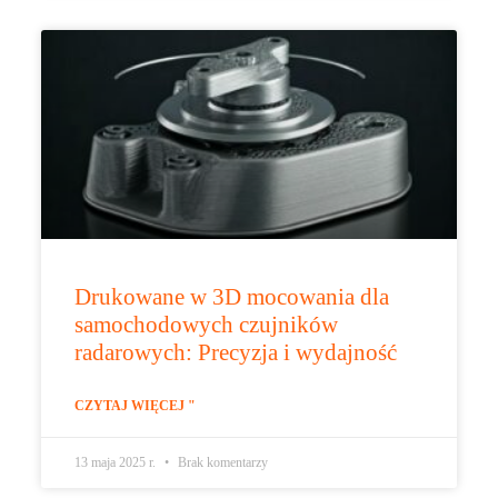
Drukowane w 3D mocowania dla
samochodowych czujników
radarowych: Precyzja i wydajność
CZYTAJ WIĘCEJ "
13 maja 2025 r.
Brak komentarzy