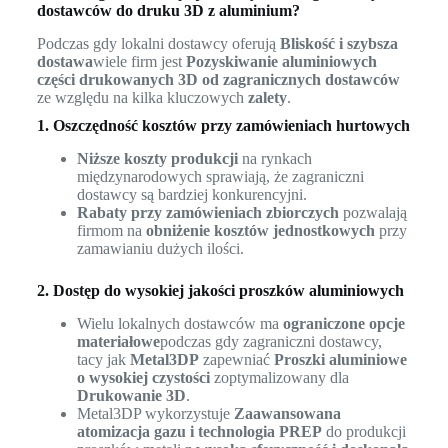
dostawców do druku 3D z aluminium?
Podczas gdy lokalni dostawcy oferują
Bliskość i szybsza
dostawa
wiele firm jest
Pozyskiwanie aluminiowych
części drukowanych 3D od zagranicznych dostawców
ze względu na kilka kluczowych
zalety
.
1. Oszczędność kosztów przy zamówieniach hurtowych
Niższe koszty produkcji
na rynkach
międzynarodowych sprawiają, że zagraniczni
dostawcy są bardziej konkurencyjni.
Rabaty przy zamówieniach zbiorczych
pozwalają
firmom na
obniżenie kosztów jednostkowych
przy
zamawianiu dużych ilości.
2. Dostęp do wysokiej jakości proszków aluminiowych
Wielu lokalnych dostawców ma
ograniczone opcje
materiałowe
podczas gdy zagraniczni dostawcy,
tacy jak
Metal3DP
zapewniać
Proszki aluminiowe
o wysokiej czystości
zoptymalizowany dla
Drukowanie 3D
.
Metal3DP wykorzystuje
Zaawansowana
atomizacja gazu i technologia PREP
do produkcji