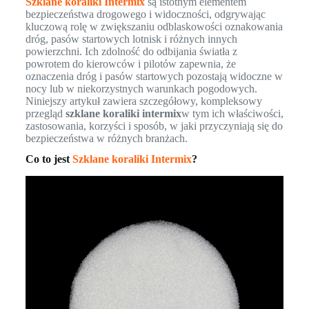
Szklane koraliki Intermix
są istotnym elementem
bezpieczeństwa drogowego i widoczności, odgrywając
kluczową rolę w zwiększaniu odblaskowości oznakowania
dróg, pasów startowych lotnisk i różnych innych
powierzchni. Ich zdolność do odbijania światła z
powrotem do kierowców i pilotów zapewnia, że
oznaczenia dróg i pasów startowych pozostają widoczne w
nocy lub w niekorzystnych warunkach pogodowych.
Niniejszy artykuł zawiera szczegółowy, kompleksowy
przegląd
szklane koraliki intermix
w tym ich właściwości,
zastosowania, korzyści i sposób, w jaki przyczyniają się do
bezpieczeństwa w różnych branżach.
Co to jest
Szklane koraliki Intermix
?