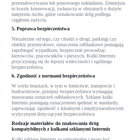
przemalowywania lub ponownego nakładania. Zmniejsza
to koszty konserwacji, zwłaszcza w obszarach o dużym
natężeniu ruchu, gdzie oznakowanie dróg podlega
ciągłemu zużyciu.
5. Poprawa bezpieczeństwa
Niezależnie od tego, czy chodzi o drogi, parkingi czy
obiekty przemysłowe, oznaczenia odblaskowe pomagają
zapobiegać wypadkom, bezpiecznie prowadząc
kierowców, pracowników i pieszych. Kulki Intermix
przyczyniają się do lepszej widoczności i ogólnego
bezpieczeństwa.
6. Zgodność z normami bezpieczeństwa
W wielu branżach, w tym w lotnictwie, transporcie i
budownictwie, przepisy bezpieczeństwa wymagają
stosowania oznaczeń odblaskowych. Szklane kulki
Intermix pomagają oznaczeniom spełniać te standardy,
zapewniając zgodność z lokalnymi i międzynarodowymi
wytycznymi dotyczącymi bezpieczeństwa.
Rodzaje materiałów do znakowania dróg
kompatybilnych z kulkami szklanymi Intermix
Kulki szklane Intermix są uniwersalne i mogą być