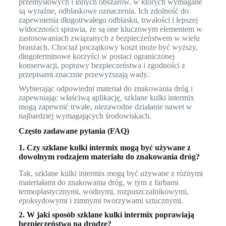
przemysłowych i innych obszarów, w których wymagane
są wyraźne, odblaskowe oznaczenia. Ich zdolność do
zapewnienia długotrwałego odblasku, trwałości i lepszej
widoczności sprawia, że są one kluczowym elementem w
zastosowaniach związanych z bezpieczeństwem w wielu
branżach. Chociaż początkowy koszt może być wyższy,
długoterminowe korzyści w postaci ograniczonej
konserwacji, poprawy bezpieczeństwa i zgodności z
przepisami znacznie przewyższają wady.
Wybierając odpowiedni materiał do znakowania dróg i
zapewniając właściwą aplikację, szklane kulki intermix
mogą zapewnić trwałe, niezawodne działanie nawet w
najbardziej wymagających środowiskach.
Często zadawane pytania (FAQ)
1. Czy szklane kulki intermix mogą być używane z
dowolnym rodzajem materiału do znakowania dróg?
Tak, szklane kulki intermix mogą być używane z różnymi
materiałami do znakowania dróg, w tym z farbami
termoplastycznymi, wodnymi, rozpuszczalnikowymi,
epoksydowymi i zimnymi tworzywami sztucznymi.
2. W jaki sposób szklane kulki intermix poprawiają
bezpieczeństwo na drodze?