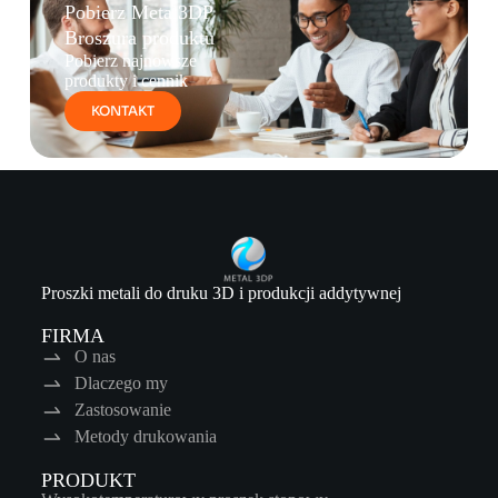
Pobierz Metal3DP
Broszura produktu
Pobierz najnowsze
produkty i cennik
KONTAKT
Proszki metali do druku 3D i produkcji addytywnej
FIRMA
O nas
Dlaczego my
Zastosowanie
Metody drukowania
PRODUKT