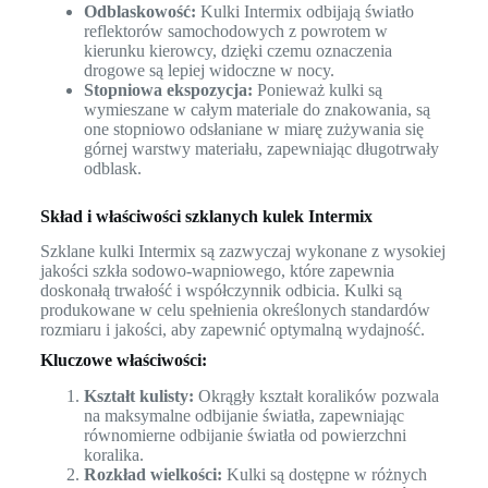
Odblaskowość:
Kulki Intermix odbijają światło
reflektorów samochodowych z powrotem w
kierunku kierowcy, dzięki czemu oznaczenia
drogowe są lepiej widoczne w nocy.
Stopniowa ekspozycja:
Ponieważ kulki są
wymieszane w całym materiale do znakowania, są
one stopniowo odsłaniane w miarę zużywania się
górnej warstwy materiału, zapewniając długotrwały
odblask.
Skład i właściwości szklanych kulek Intermix
Szklane kulki Intermix są zazwyczaj wykonane z wysokiej
jakości szkła sodowo-wapniowego, które zapewnia
doskonałą trwałość i współczynnik odbicia. Kulki są
produkowane w celu spełnienia określonych standardów
rozmiaru i jakości, aby zapewnić optymalną wydajność.
Kluczowe właściwości:
Kształt kulisty:
Okrągły kształt koralików pozwala
na maksymalne odbijanie światła, zapewniając
równomierne odbijanie światła od powierzchni
koralika.
Rozkład wielkości:
Kulki są dostępne w różnych