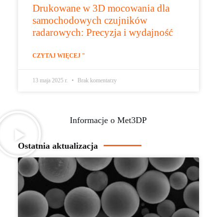
Drukowane w 3D mocowania dla
samochodowych czujników
radarowych: Precyzja i wydajność
CZYTAJ WIĘCEJ "
13 maja 2025 r.
Brak komentarzy
Informacje o Met3DP
Ostatnia aktualizacja