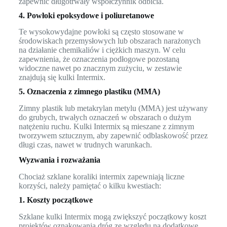
zapewnić długotrwały współczynnik odbicia.
4. Powłoki epoksydowe i poliuretanowe
Te wysokowydajne powłoki są często stosowane w
środowiskach przemysłowych lub obszarach narażonych
na działanie chemikaliów i ciężkich maszyn. W celu
zapewnienia, że oznaczenia podłogowe pozostaną
widoczne nawet po znacznym zużyciu, w zestawie
znajdują się kulki Intermix.
5. Oznaczenia z zimnego plastiku (MMA)
Zimny plastik lub metakrylan metylu (MMA) jest używany
do grubych, trwałych oznaczeń w obszarach o dużym
natężeniu ruchu. Kulki Intermix są mieszane z zimnym
tworzywem sztucznym, aby zapewnić odblaskowość przez
długi czas, nawet w trudnych warunkach.
Wyzwania i rozważania
Chociaż szklane koraliki intermix zapewniają liczne
korzyści, należy pamiętać o kilku kwestiach:
1. Koszty początkowe
Szklane kulki Intermix mogą zwiększyć początkowy koszt
projektów oznakowania dróg ze względu na dodatkowe