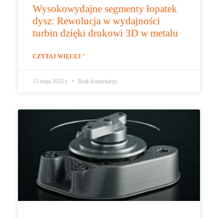
Wysokowydajne segmenty łopatek
dysz: Rewolucja w wydajności
turbin dzięki drukowi 3D w metalu
CZYTAJ WIĘCEJ "
13 maja 2025 r.
Brak komentarzy