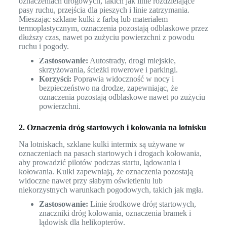
oznaczeniach drogowych, takich jak linie rozdzielające
pasy ruchu, przejścia dla pieszych i linie zatrzymania.
Mieszając szklane kulki z farbą lub materiałem
termoplastycznym, oznaczenia pozostają odblaskowe przez
dłuższy czas, nawet po zużyciu powierzchni z powodu
ruchu i pogody.
Zastosowanie:
Autostrady, drogi miejskie,
skrzyżowania, ścieżki rowerowe i parkingi.
Korzyści:
Poprawia widoczność w nocy i
bezpieczeństwo na drodze, zapewniając, że
oznaczenia pozostają odblaskowe nawet po zużyciu
powierzchni.
2. Oznaczenia dróg startowych i kołowania na lotnisku
Na lotniskach, szklane kulki intermix są używane w
oznaczeniach na pasach startowych i drogach kołowania,
aby prowadzić pilotów podczas startu, lądowania i
kołowania. Kulki zapewniają, że oznaczenia pozostają
widoczne nawet przy słabym oświetleniu lub
niekorzystnych warunkach pogodowych, takich jak mgła.
Zastosowanie:
Linie środkowe dróg startowych,
znaczniki dróg kołowania, oznaczenia bramek i
lądowisk dla helikopterów.