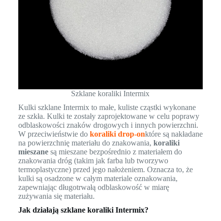
Szklane koraliki Intermix
Kulki szklane Intermix to małe, kuliste cząstki wykonane
ze szkła. Kulki te zostały zaprojektowane w celu poprawy
odblaskowości znaków drogowych i innych powierzchni.
W przeciwieństwie do
koraliki drop-on
które są nakładane
na powierzchnię materiału do znakowania,
koraliki
mieszane
są mieszane bezpośrednio z materiałem do
znakowania dróg (takim jak farba lub tworzywo
termoplastyczne) przed jego nałożeniem. Oznacza to, że
kulki są osadzone w całym materiale oznakowania,
zapewniając długotrwałą odblaskowość w miarę
zużywania się materiału.
Jak działają szklane koraliki Intermix?