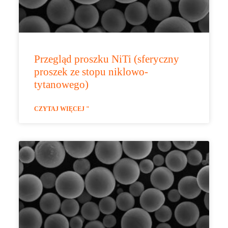
Przegląd proszku NiTi (sferyczny
proszek ze stopu niklowo-
tytanowego)
CZYTAJ WIĘCEJ "