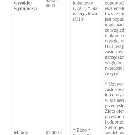
$300 –
wysokiej
kobaltowy
odporność na
$600
wydajności
(CoCr) * Stal
ekstremalne te
narzędziowa
i wytrzymałość
(H13)
jest popularny 
implantach me
ze względu na 
biokompatybiln
wysoką wytrzym
H13 jest popul
zastosowaniach
narzędziowych 
względu na wy
twardość i odp
zużycie.
* Używany głó
zastosowań est
lub o wysokiej 
w biżuterii, elek
przemyśle lotni
Złoto oferuje d
przewodność el
i odporność na 
Srebro jest zna
* Złoto *
Metale
$1,000 –
swoich właściw