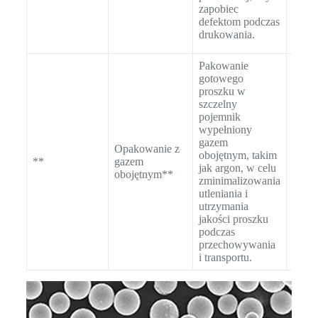
że mi
zapobiec
w
defektom podczas
dopu
drukowania.
zakre
Pakowanie
gotowego
proszku w
Testo
szczelny
szcze
pojemnik
poje
wypełniony
anali
gazem
Opakowanie z
resz
obojętnym, takim
**
gazem
celu 
jak argon, w celu
obojętnym**
właś
zminimalizowania
pakow
utleniania i
minim
utrzymania
ekspo
jakości proszku
tlen.
podczas
przechowywania
i transportu.