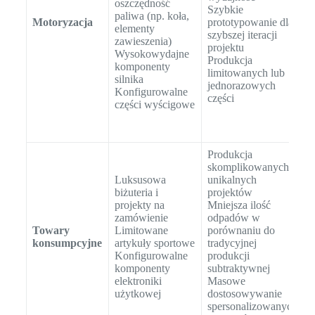
oszczędność
w
Szybkie
paliwa (np. koła,
w
Motoryzacja
prototypowanie dla
elementy
z
szybszej iteracji
zawieszenia)
n
projektu
Wysokowydajne
d
Produkcja
komponenty
S
limitowanych lub
silnika
w
jednorazowych
Konfigurowalne
o
części
części wyścigowe
e
t
c
Produkcja
M
skomplikowanych i
t
Luksusowa
unikalnych
s
biżuteria i
projektów
b
projekty na
Mniejsza ilość
w
zamówienie
odpadów w
S
Towary
Limitowane
porównaniu do
s
konsumpcyjne
artykuły sportowe
tradycyjnej
d
Konfigurowalne
produkcji
k
komponenty
subtraktywnej
M
elektroniki
Masowe
n
użytkowej
dostosowywanie
p
spersonalizowanych
c