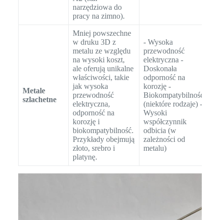
narzędziowa do
pracy na zimno).
Mniej powszechne
w druku 3D z
- Wysoka
metalu ze względu
przewodność
na wysoki koszt,
elektryczna -
- 
ale oferują unikalne
Doskonała
el
właściwości, takie
odporność na
Bi
jak wysoka
korozję -
Im
Metale
przewodność
Biokompatybilność
bi
szlachetne
elektryczna,
(niektóre rodzaje) -
(o
odporność na
Wysoki
za
korozję i
współczynnik
W
biokompatybilność.
odbicia (w
ra
Przykłady obejmują
zależności od
złoto, srebro i
metalu)
platynę.