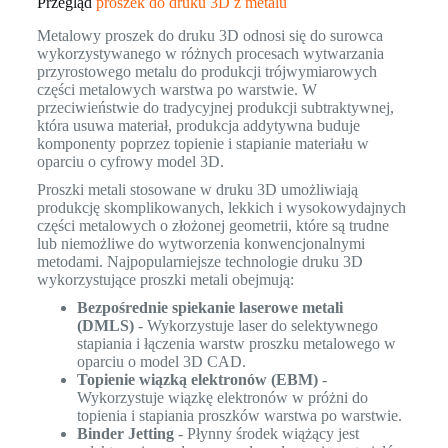
Przegląd
proszek do druku 3D z metalu
Metalowy proszek do druku 3D odnosi się do surowca
wykorzystywanego w różnych procesach wytwarzania
przyrostowego metalu do produkcji trójwymiarowych
części metalowych warstwa po warstwie. W
przeciwieństwie do tradycyjnej produkcji subtraktywnej,
która usuwa materiał, produkcja addytywna buduje
komponenty poprzez topienie i stapianie materiału w
oparciu o cyfrowy model 3D.
Proszki metali stosowane w druku 3D umożliwiają
produkcję skomplikowanych, lekkich i wysokowydajnych
części metalowych o złożonej geometrii, które są trudne
lub niemożliwe do wytworzenia konwencjonalnymi
metodami. Najpopularniejsze technologie druku 3D
wykorzystujące proszki metali obejmują:
Bezpośrednie spiekanie laserowe metali
(DMLS)
- Wykorzystuje laser do selektywnego
stapiania i łączenia warstw proszku metalowego w
oparciu o model 3D CAD.
Topienie wiązką elektronów (EBM)
-
Wykorzystuje wiązkę elektronów w próżni do
topienia i stapiania proszków warstwa po warstwie.
Binder Jetting
- Płynny środek wiążący jest