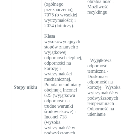
obrabialność -
(ogólnego
(n
Możliwość
przeznaczenia),
El
recyklingu
7075 (o wysokiej
uż
wytrzymałości) i
Ra
2024 (lotniczy).
Klasa
wysokowydajnych
stopów znanych z
wyjątkowej
odporności cieplnej,
- Wyjątkowa
odporności na
- 
odporność
korozję i
si
termiczna -
wytrzymałości
ga
Doskonała
mechanicznej.
Wy
odporność na
Popularne odmiany
ci
Stopy niklu
korozję - Wysoka
obejmują Inconel
Ur
wytrzymałość w
625 (wyjątkowa
pr
podwyższonych
odporność na
ch
temperaturach -
trudne warunki
Re
Odporność na
środowiskowe) i
ją
utlenianie
Inconel 718
(wysoka
wytrzymałość w
podwyższonych