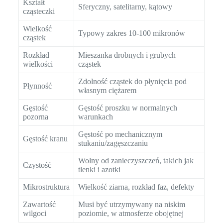
Kształt
Sferyczny, satelitarny, kątowy
cząsteczki
Wielkość
Typowy zakres 10-100 mikronów
cząstek
Rozkład
Mieszanka drobnych i grubych
wielkości
cząstek
Zdolność cząstek do płynięcia pod
Płynność
własnym ciężarem
Gęstość
Gęstość proszku w normalnych
pozorna
warunkach
Gęstość po mechanicznym
Gęstość kranu
stukaniu/zagęszczaniu
Wolny od zanieczyszczeń, takich jak
Czystość
tlenki i azotki
Mikrostruktura
Wielkość ziarna, rozkład faz, defekty
Zawartość
Musi być utrzymywany na niskim
wilgoci
poziomie, w atmosferze obojętnej