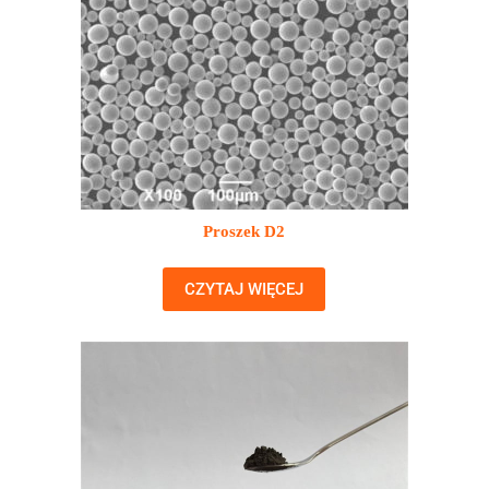
Proszek D2
CZYTAJ WIĘCEJ