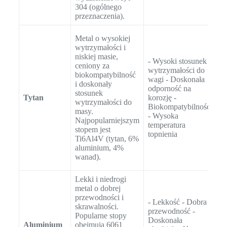
304 (ogólnego
przeznaczenia).
- 
Metal o wysokiej
lo
wytrzymałości i
ko
niskiej masie,
- Wysoki stosunek
(k
ceniony za
wytrzymałości do
Im
biokompatybilność
wagi - Doskonała
bi
i doskonały
odporność na
(p
stosunek
Tytan
korozję -
ko
wytrzymałości do
Biokompatybilność
pł
masy.
- Wysoka
K
Najpopularniejszym
temperatura
mo
stopem jest
topnienia
Ar
Ti6Al4V (tytan, 6%
sp
aluminium, 4%
go
wanad).
ro
Lekki i niedrogi
metal o dobrej
- 
przewodności i
s
- Lekkość - Dobra
skrawalności.
(r
przewodność -
Popularne stopy
K
Doskonała
Aluminium
obejmują 6061
lo