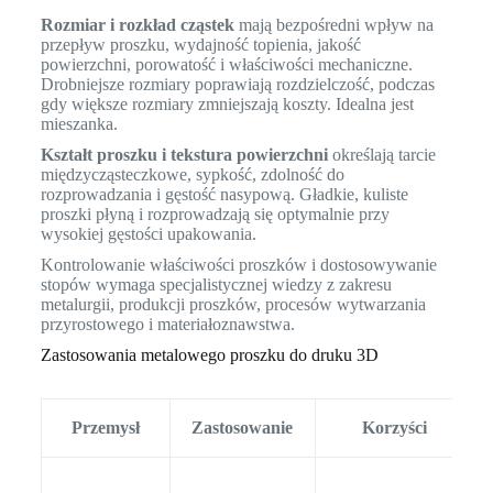
Rozmiar i rozkład cząstek
mają bezpośredni wpływ na
przepływ proszku, wydajność topienia, jakość
powierzchni, porowatość i właściwości mechaniczne.
Drobniejsze rozmiary poprawiają rozdzielczość, podczas
gdy większe rozmiary zmniejszają koszty. Idealna jest
mieszanka.
Kształt proszku i tekstura powierzchni
określają tarcie
międzycząsteczkowe, sypkość, zdolność do
rozprowadzania i gęstość nasypową. Gładkie, kuliste
proszki płyną i rozprowadzają się optymalnie przy
wysokiej gęstości upakowania.
Kontrolowanie właściwości proszków i dostosowywanie
stopów wymaga specjalistycznej wiedzy z zakresu
metalurgii, produkcji proszków, procesów wytwarzania
przyrostowego i materiałoznawstwa.
Zastosowania metalowego proszku do druku 3D
Przemysł
Zastosowanie
Korzyści
S