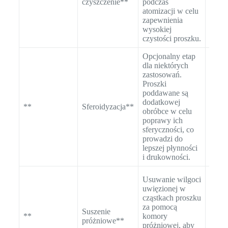
czyszczenie**
podczas
zapew
atomizacji w celu
mini
zapewnienia
zanie
wysokiej
powie
czystości proszku.
Opcjonalny etap
dla niektórych
Anali
zastosowań.
morfo
Proszki
celu 
poddawane są
okrąg
dodatkowej
**
Sferoidyzacja**
cząste
obróbce w celu
zapew
poprawy ich
wyso
sferyczności, co
stopn
prowadzi do
sfery
lepszej płynności
i drukowności.
Miar
Usuwanie wilgoci
Karla
uwięzionej w
celu 
cząstkach proszku
zawar
za pomocą
Suszenie
wilgo
**
komory
próżniowe**
upewn
próżniowej, aby