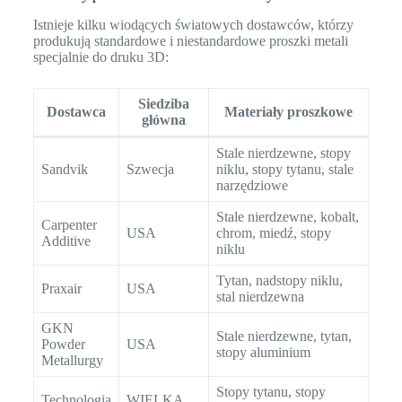
Istnieje kilku wiodących światowych dostawców, którzy
produkują standardowe i niestandardowe proszki metali
specjalnie do druku 3D:
Siedziba
Dostawca
Materiały proszkowe
główna
Stale nierdzewne, stopy
Sandvik
Szwecja
niklu, stopy tytanu, stale
narzędziowe
Stale nierdzewne, kobalt,
Carpenter
USA
chrom, miedź, stopy
Additive
niklu
Tytan, nadstopy niklu,
Praxair
USA
stal nierdzewna
GKN
Stale nierdzewne, tytan,
Powder
USA
stopy aluminium
Metallurgy
Stopy tytanu, stopy
Technologia
WIELKA