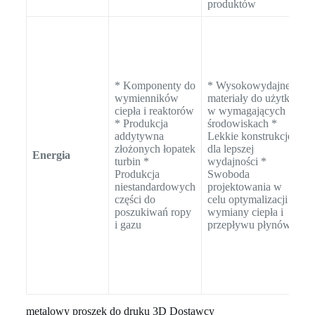
produktów
e
S
w
w
w
t
* Komponenty do
* Wysokowydajne
o
wymienników
materiały do użytku
k
ciepła i reaktorów
w wymagających
S
* Produkcja
środowiskach *
z
addytywna
Lekkie konstrukcje
t
złożonych łopatek
dla lepszej
Energia
o
turbin *
wydajności *
t
Produkcja
Swoboda
p
niestandardowych
projektowania w
I
części do
celu optymalizacji
w
poszukiwań ropy
wymiany ciepła i
o
i gazu
przepływu płynów
e
t
c
z
n
metalowy proszek do druku 3D Dostawcy