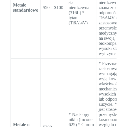
stal
nierdzewna 316
Metale
$50 – $100
nierdzewna
znana ze swojej
standardowe
(316L) *
odporności na k
tytan
Ti6Al4V znajdu
(Ti6Al4V)
zastosowanie w
przemyśle lotni
medycznym ze 
na swoją
biokompatybiln
wysoki stosune
wytrzymałości 
* Przeznaczony
zastosowań
wymagających
wyjątkowych
właściwości
mechanicznych
wysokich tempe
lub odporności 
zużycie. * Inco
jest stosowany
* Nadstopy
przemyśle lotni
niklu (Inconel
kosmonautyczn
Metale o
625) * Chrom
względu na jeg