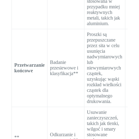
stosowana w
cząst
przypadku mniej
reaktywnych
metali, takich jak
aluminium.
Proszki są
przepuszczane
przez sita w celu
Anali
usunięcia
wielk
nadwymiarowych
w cel
Badanie
lub
spraw
Przetwarzanie
przesiewowe i
niewymiarowych
zgodn
końcowe
klasyfikacja**
cząstek,
pożą
uzyskując wąski
zakr
rozkład wielkości
wielk
cząstek dla
cząst
optymalnego
drukowania.
Usuwanie
Techn
zanieczyszczeń,
chemi
takich jak tlenki,
jak X
wilgoć i smary
pomi
Odkurzanie i
stosowane
**
zawar