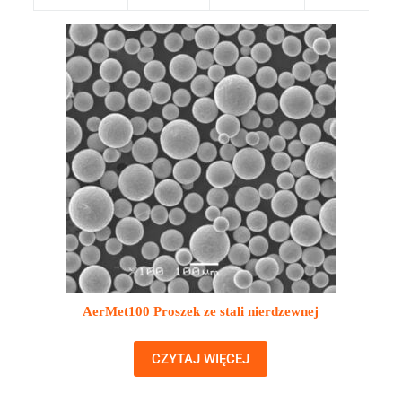
AerMet100 Proszek ze stali nierdzewnej
CZYTAJ WIĘCEJ