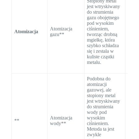
Stopiony metal
wielk
jest wtryskiwany
cząst
do strumienia
morfo
gazu obojętnego
(kszta
pod wysokim
płynn
Atomizacja
ciśnieniem,
użyci
Atomizacja
gazu**
tworząc drobną
laser
mgiełkę, która
prze
szybko schładza
w cel
się i zestala w
zapew
kuliste cząstki
opty
metalu.
właśc
prosz
Podobna do
atomizacji
gazowej, ale
stopiony metal
Podob
jest wtryskiwany
kontr
do strumienia
jak w
wody pod
atomi
Atomizacja
wysokim
**
gazow
wody**
ciśnieniem.
zapew
Metoda ta jest
stały
zwykle
właśc