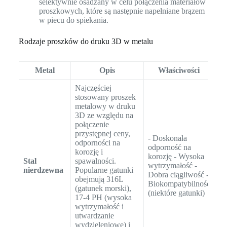
selektywnie osadzany w celu połączenia materiałów
proszkowych, które są następnie napełniane brązem
w piecu do spiekania.
Rodzaje proszków do druku 3D w metalu
Metal
Opis
Właściwości
Z
Najczęściej
stosowany proszek
metalowy w druku
- 
3D ze względu na
lo
połączenie
ko
przystępnej ceny,
- Doskonała
(n
odporności na
odporność na
Im
korozję i
korozję - Wysoka
ur
Stal
spawalności.
wytrzymałość -
me
nierdzewna
Popularne gatunki
Dobra ciągliwość -
Sp
obejmują 316L
Biokompatybilność
pr
(gatunek morski),
(niektóre gatunki)
ch
17-4 PH (wysoka
Cz
wytrzymałość i
sa
utwardzanie
Bi
wydzieleniowe) i