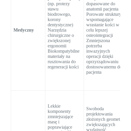
o
(np. protezy
dopasowane do
S
stawu
anatomii pacjenta
w
biodrowego,
Porowate struktury
w
korony
wspomagające
o
dentystyczne)
wrastanie kości w
k
Medyczny
Narzędzia
celu lepszej
n
chirurgiczne o
osteointegracji
z
zwiększonej
Zmniejszona
S
ergonomii
potrzeba
Biokompatybilne
inwazyjnych
z
materiały na
operacji dzięki
o
rusztowania do
oprzyrządowaniu
z
regeneracji kości
dostosowanemu do
i
pacjenta
p
o
S
d
Lekkie
k
Swoboda
komponenty
d
projektowania
zmniejszające
w
złożonych geometrii
masę i
S
zwiększających
poprawiające
k
wydajność