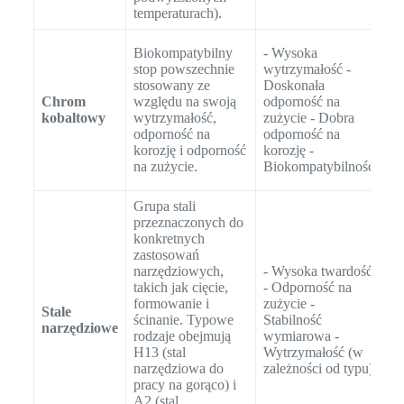
temperaturach).
- 
Biokompatybilny
- Wysoka
bi
stop powszechnie
wytrzymałość -
(p
stosowany ze
Doskonała
st
Chrom
względu na swoją
odporność na
im
kobaltowy
wytrzymałość,
zużycie - Dobra
de
odporność na
odporność na
Na
korozję i odporność
korozję -
sk
na zużycie.
Biokompatybilność
Pł
Grupa stali
przeznaczonych do
konkretnych
zastosowań
narzędziowych,
- Wysoka twardość
- 
takich jak cięcie,
- Odporność na
tn
formowanie i
zużycie -
Stale
fo
ścinanie. Typowe
Stabilność
narzędziowe
i 
rodzaje obejmują
wymiarowa -
Cz
H13 (stal
Wytrzymałość (w
zu
narzędziowa do
zależności od typu)
pracy na gorąco) i
A2 (stal