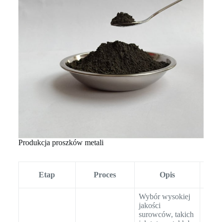
Produkcja proszków metali
K
Etap
Proces
Opis
Wybór wysokiej
Anali
jakości
chem
surowców, takich
przy 