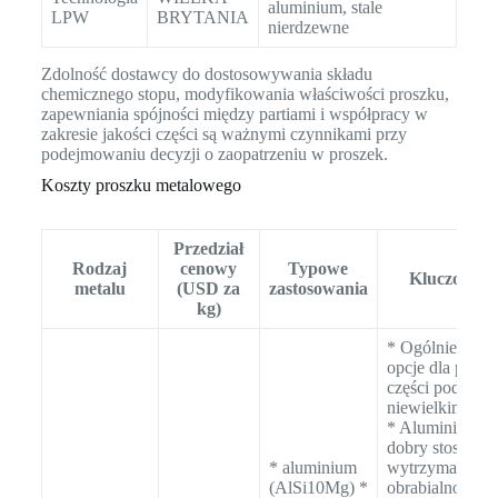
aluminium, stale
LPW
BRYTANIA
nierdzewne
Zdolność dostawcy do dostosowywania składu
chemicznego stopu, modyfikowania właściwości proszku,
zapewniania spójności między partiami i współpracy w
zakresie jakości części są ważnymi czynnikami przy
podejmowaniu decyzji o zaopatrzeniu w proszek.
Koszty proszku metalowego
Przedział
Rodzaj
cenowy
Typowe
Kluczowe k
metalu
(USD za
zastosowania
kg)
* Ogólnie opła
opcje dla proto
części poddaw
niewielkim obc
* Aluminium of
dobry stosunek
* aluminium
wytrzymałości 
(AlSi10Mg) *
obrabialność. * 