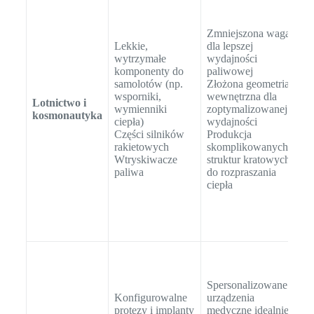
c
s
Zmniejszona waga
w
Lekkie,
dla lepszej
m
wytrzymałe
wydajności
o
komponenty do
paliwowej
w
samolotów (np.
Złożona geometria
t
wsporniki,
wewnętrzna dla
Lotnictwo i
I
wymienniki
zoptymalizowanej
kosmonautyka
w
ciepła)
wydajności
o
Części silników
Produkcja
e
rakietowych
skomplikowanych
t
Wtryskiwacze
struktur kratowych
c
paliwa
do rozpraszania
S
ciepła
d
k
o
n
T
w
b
Spersonalizowane
i
Konfigurowalne
urządzenia
w
protezy i implanty
medyczne idealnie