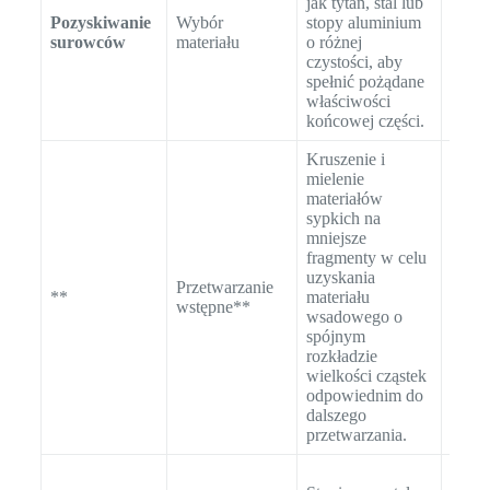
jak tytan, stal lub
techn
Pozyskiwanie
Wybór
stopy aluminium
jak f
surowców
materiału
o różnej
rent
czystości, aby
(XRF
spełnić pożądane
optyc
właściwości
spekt
końcowej części.
emisy
Kruszenie i
mielenie
materiałów
Anali
sypkich na
wielk
mniejsze
za p
fragmenty w celu
przes
uzyskania
dyfra
Przetwarzanie
**
materiału
laser
wstępne**
wsadowego o
zapew
spójnym
odpo
rozkładzie
mater
wielkości cząstek
wsad
odpowiednim do
atomi
dalszego
przetwarzania.
Anali