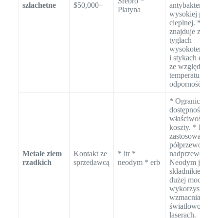
Srebro *
szlachetne
$50,000+
antybakteryjnyc
Platyna
wysokiej przew
cieplnej. * Plat
znajduje zasto
tyglach
wysokotempera
i stykach elekt
ze względu na 
temperaturę top
odporność na ko
* Ograniczona
dostępność i un
właściwości po
koszty. * Itr zn
zastosowanie w
półprzewodnik
Metale ziem
Kontakt ze
* itr *
nadprzewodnik
rzadkich
sprzedawcą
neodym * erb
Neodym jest k
składnikiem m
dużej mocy. * E
wykorzystywa
wzmacniaczach
światłowodowy
laserach.