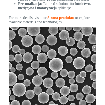
Personalizacja
: Tailored solutions for
lotnictwo,
medycyna i motoryzacja
aplikacje.
For more details, visit our
Strona produktu
to explore
available materials and technologies.