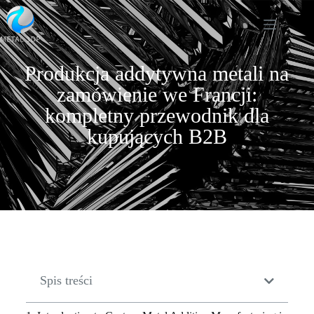
Produkcja addytywna metali na
zamówienie we Francji:
kompletny przewodnik dla
kupujących B2B
Spis treści