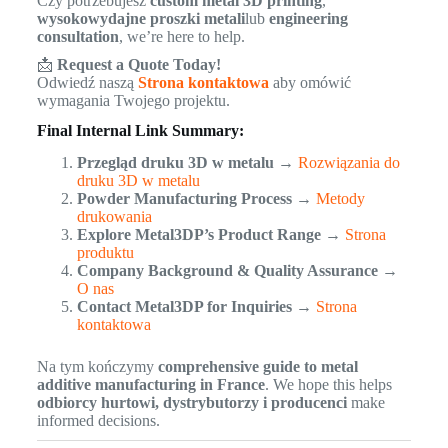
Czy potrzebujesz
custom metal 3D printing
,
wysokowydajne proszki metali
lub
engineering
consultation
, we’re here to help.
📩
Request a Quote Today!
Odwiedź naszą
Strona kontaktowa
aby omówić
wymagania Twojego projektu.
Final Internal Link Summary:
Przegląd druku 3D w metalu
→
Rozwiązania do
druku 3D w metalu
Powder Manufacturing Process
→
Metody
drukowania
Explore Metal3DP’s Product Range
→
Strona
produktu
Company Background & Quality Assurance
→
O nas
Contact Metal3DP for Inquiries
→
Strona
kontaktowa
Na tym kończymy
comprehensive guide to metal
additive manufacturing in France
. We hope this helps
odbiorcy hurtowi, dystrybutorzy i producenci
make
informed decisions.