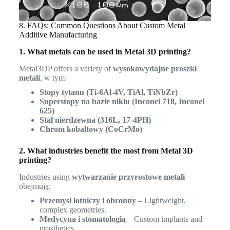
8. FAQs: Common Questions About Custom Metal
Additive Manufacturing
1. What metals can be used in Metal 3D printing?
Metal3DP offers a variety of
wysokowydajne proszki
metali
, w tym:
Stopy tytanu (Ti-6Al-4V, TiAl, TiNbZr)
Superstopy na bazie niklu (Inconel 718, Inconel
625)
Stal nierdzewna (316L, 17-4PH)
Chrom kobaltowy (CoCrMo)
2. What industries benefit the most from Metal 3D
printing?
Industries using
wytwarzanie przyrostowe metali
obejmują:
Przemysł lotniczy i obronny
– Lightweight,
complex geometries.
Medycyna i stomatologia
– Custom implants and
prosthetics.