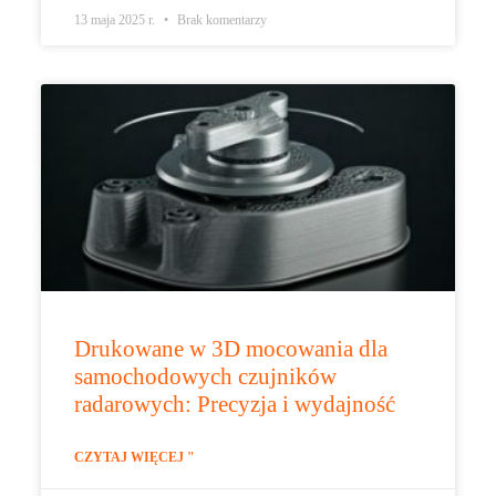
13 maja 2025 r.
Brak komentarzy
Drukowane w 3D mocowania dla
samochodowych czujników
radarowych: Precyzja i wydajność
CZYTAJ WIĘCEJ "