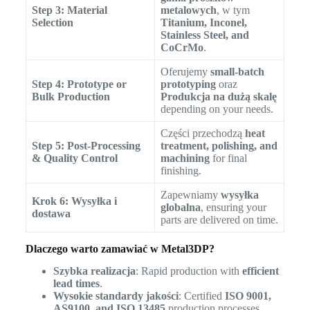
Step 3: Material
metalowych
, w tym
Selection
Titanium, Inconel,
Stainless Steel, and
CoCrMo
.
Oferujemy
small-batch
Step 4: Prototype or
prototyping
oraz
Bulk Production
Produkcja na dużą skalę
depending on your needs.
Części przechodzą
heat
Step 5: Post-Processing
treatment, polishing, and
& Quality Control
machining
for final
finishing.
Zapewniamy
wysyłka
Krok 6: Wysyłka i
globalna
, ensuring your
dostawa
parts are delivered on time.
Dlaczego warto zamawiać w Metal3DP?
Szybka realizacja
: Rapid production with
efficient
lead times
.
Wysokie standardy jakości
: Certified
ISO 9001,
AS9100, and ISO 13485
production processes.