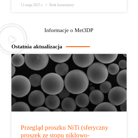
13 maja 2025 r.
Brak komentarzy
Informacje o Met3DP
Ostatnia aktualizacja
Przegląd proszku NiTi (sferyczny
proszek ze stopu niklowo-