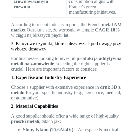
zrównoważonym
consumption aligns with
rozwoju
France’s green
manufacturing initiatives.
According to recent industry reports, the French
metal AM
market
Oczekuje się, że wzrośnie w tempie
CAGR 18%
w ciągu najbliższych pięciu lat.
3. Kluczowe czynniki, które należy wziąć pod uwagę przy
wyborze dostawcy
For businesses looking to invest in
produkcja addytywna
metali na zamówienie
, selecting the right supplier is
crucial. Here are important factors to consider:
1. Expertise and Industry Experience
Choose a supplier with extensive experience in
druk 3D z
metalu
for your specific industry (e.g., aerospace, medical,
or automotive).
2. Material Capabilities
A good supplier should offer a wide range of high-quality
proszki metali
, takich jak:
Stopy tytanu (Ti-6Al-4V)
– Aerospace & medical