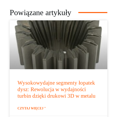
Powiązane artykuły
Wysokowydajne segmenty łopatek
dysz: Rewolucja w wydajności
turbin dzięki drukowi 3D w metalu
CZYTAJ WIĘCEJ "