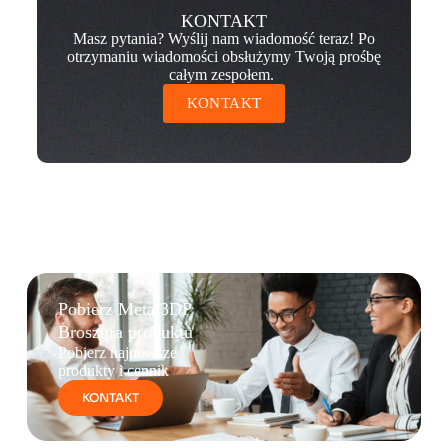
KONTAKT
Masz pytania? Wyślij nam wiadomość teraz! Po
otrzymaniu wiadomości obsłużymy Twoją prośbę
całym zespołem.
KONTAKT
Pobierz Metal3DP
Broszura produktu
Pobierz najnowsze
produkty i cennik
KONTAKT