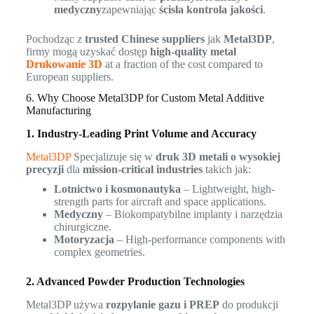
medyczny
zapewniając
ścisła kontrola jakości
.
Pochodząc z
trusted Chinese suppliers
jak
Metal3DP
,
firmy mogą uzyskać dostęp
high-quality metal
Drukowanie 3D
at a fraction of the cost compared to
European suppliers.
6. Why Choose Metal3DP for Custom Metal Additive
Manufacturing
1. Industry-Leading Print Volume and Accuracy
Metal3DP
Specjalizuje się w
druk 3D metali o wysokiej
precyzji
dla
mission-critical industries
takich jak:
Lotnictwo i kosmonautyka
– Lightweight, high-
strength parts for aircraft and space applications.
Medyczny
– Biokompatybilne implanty i narzędzia
chirurgiczne.
Motoryzacja
– High-performance components with
complex geometries.
2. Advanced Powder Production Technologies
Metal3DP używa
rozpylanie gazu i PREP
do produkcji