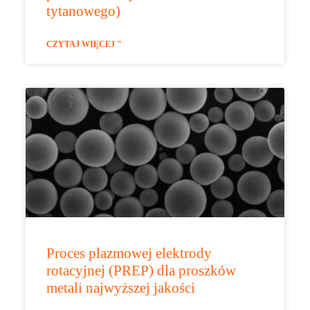
tytanowego)
CZYTAJ WIĘCEJ "
Proces plazmowej elektrody
rotacyjnej (PREP) dla proszków
metali najwyższej jakości