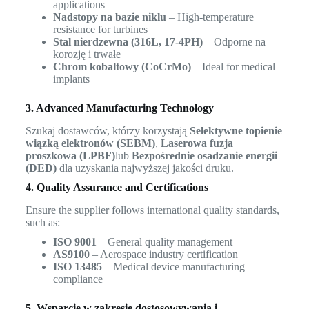
applications
Nadstopy na bazie niklu
– High-temperature
resistance for turbines
Stal nierdzewna (316L, 17-4PH)
– Odporne na
korozję i trwałe
Chrom kobaltowy (CoCrMo)
– Ideal for medical
implants
3. Advanced Manufacturing Technology
Szukaj dostawców, którzy korzystają
Selektywne topienie
wiązką elektronów (SEBM)
,
Laserowa fuzja
proszkowa (LPBF)
lub
Bezpośrednie osadzanie energii
(DED)
dla uzyskania najwyższej jakości druku.
4. Quality Assurance and Certifications
Ensure the supplier follows international quality standards,
such as:
ISO 9001
– General quality management
AS9100
– Aerospace industry certification
ISO 13485
– Medical device manufacturing
compliance
5. Wsparcie w zakresie dostosowywania i