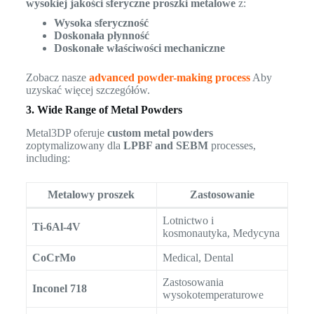
wysokiej jakości sferyczne proszki metalowe
z:
Wysoka sferyczność
Doskonała płynność
Doskonałe właściwości mechaniczne
Zobacz nasze
advanced powder-making process
Aby
uzyskać więcej szczegółów.
3. Wide Range of Metal Powders
Metal3DP oferuje
custom metal powders
zoptymalizowany dla
LPBF and SEBM
processes,
including:
Metalowy proszek
Zastosowanie
Lotnictwo i
Ti-6Al-4V
kosmonautyka, Medycyna
CoCrMo
Medical, Dental
Zastosowania
Inconel 718
wysokotemperaturowe