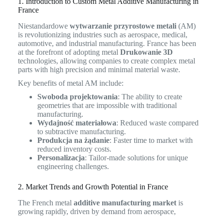
1. Introduction to Custom Metal Additive Manufacturing in
France
Niestandardowe
wytwarzanie przyrostowe metali
(AM)
is revolutionizing industries such as aerospace, medical,
automotive, and industrial manufacturing. France has been
at the forefront of adopting metal
Drukowanie 3D
technologies, allowing companies to create complex metal
parts with high precision and minimal material waste.
Key benefits of metal AM include:
Swoboda projektowania
: The ability to create
geometries that are impossible with traditional
manufacturing.
Wydajność materiałowa
: Reduced waste compared
to subtractive manufacturing.
Produkcja na żądanie
: Faster time to market with
reduced inventory costs.
Personalizacja
: Tailor-made solutions for unique
engineering challenges.
2. Market Trends and Growth Potential in France
The French metal
additive manufacturing market
is
growing rapidly, driven by demand from aerospace,