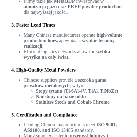
Firmy takie jak
Metal3DP
inwestować w
atomizacja gazu
oraz
PREP powder production
dla najwyższej jakości.
3. Faster Lead Times
Many Chinese manufacturers operate
high-volume
production lines
zapewniając
szybkie terminy
realizacji
.
Efficient logistics networks allow for
szybka
wysyłka na cały świat
.
4. High-Quality Metal Powders
Chinese suppliers provide a
szeroka gama
proszków metalowych
, w tym:
Stopy tytanu (Ti-6Al-4V, TiAl, TiNbZr)
Nadstopy na bazie niklu
Stainless Steels and Cobalt-Chrome
5. Certification and Compliance
Leading Chinese manufacturers meet
ISO 9001,
AS9100, and ISO 13485
standardy.
Many suppliers cater to
przemysł lotniczy i