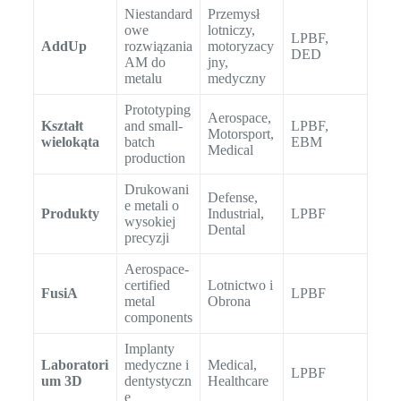
Niestandard
Przemysł
owe
lotniczy,
LPBF,
AddUp
rozwiązania
motoryzacy
DED
AM do
jny,
metalu
medyczny
Prototyping
Aerospace,
Kształt
and small-
LPBF,
Motorsport,
wielokąta
batch
EBM
Medical
production
Drukowani
Defense,
e metali o
Produkty
Industrial,
LPBF
wysokiej
Dental
precyzji
Aerospace-
certified
Lotnictwo i
FusiA
LPBF
metal
Obrona
components
Implanty
Laboratori
medyczne i
Medical,
LPBF
um 3D
dentystyczn
Healthcare
e