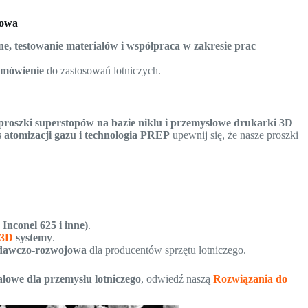
jowa
ne, testowanie materiałów i współpraca w zakresie prac
amówienie
do zastosowań lotniczych.
proszki superstopów na bazie niklu i przemysłowe drukarki 3D
s atomizacji gazu i technologia PREP
upewnij się, że nasze proszki
Inconel 625 i inne)
.
 3D
systemy
.
badawczo-rozwojowa
dla producentów sprzętu lotniczego.
alowe dla przemysłu lotniczego
, odwiedź naszą
Rozwiązania do