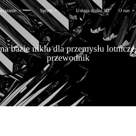
wiązanie
Sprzęt
Usługa druku 3D
O nas
a bazie niklu dla przemysłu lotnic
przewodnik