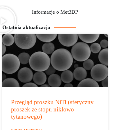
Informacje o Met3DP
Ostatnia aktualizacja
Przegląd proszku NiTi (sferyczny
proszek ze stopu niklowo-
tytanowego)