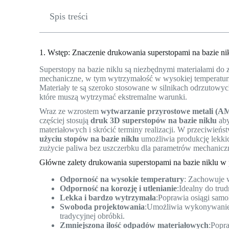
Spis treści
1. Wstęp: Znaczenie drukowania superstopami na bazie ni
Superstopy na bazie niklu są niezbędnymi materiałami do
mechaniczne, w tym wytrzymałość w wysokiej temperaturz
Materiały te są szeroko stosowane w silnikach odrzutowyc
które muszą wytrzymać ekstremalne warunki.
Wraz ze wzrostem
wytwarzanie przyrostowe metali (A
częściej stosują
druk 3D superstopów na bazie niklu
aby
materiałowych i skrócić terminy realizacji. W przeciwie
użyciu stopów na bazie niklu
umożliwia produkcję lekki
zużycie paliwa bez uszczerbku dla parametrów mechanicz
Główne zalety drukowania superstopami na bazie niklu w 
Odporność na wysokie temperatury
: Zachowuje 
Odporność na korozję i utlenianie
:Idealny do tr
Lekka i bardzo wytrzymała
:Poprawia osiągi samo
Swoboda projektowania
:Umożliwia wykonywanie 
tradycyjnej obróbki.
Zmniejszona ilość odpadów materiałowych
:Popr