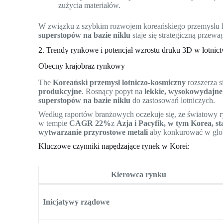
zużycia materiałów.
W związku z szybkim rozwojem koreańskiego przemysłu l
superstopów na bazie niklu
staje się strategiczną przew
2. Trendy rynkowe i potencjał wzrostu druku 3D w lotnic
Obecny krajobraz rynkowy
The
Koreański przemysł lotniczo-kosmiczny
rozszerza s
produkcyjne
. Rosnący popyt na
lekkie, wysokowydajne
superstopów na bazie niklu
do zastosowań lotniczych.
Według raportów branżowych oczekuje się, że światowy ry
w tempie
CAGR 22%
z
Azja i Pacyfik, w tym Korea, s
wytwarzanie przyrostowe metali
aby konkurować w glob
Kluczowe czynniki napędzające rynek w Korei:
Kierowca rynku
Inicjatywy rządowe