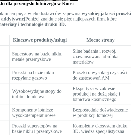
lu dla przemysłu lotniczego w Korei
ybkim tempie, a wielu dostawców zapewnia
wysokiej jakości proszki
i addytywnej
Poniżej znajduje się pięć najlepszych firm, które
teriały i technologie druku 3D
.
Kluczowe produkty/usługi
Mocne strony
Silne badania i rozwój,
Superstopy na bazie niklu,
zaawansowana obróbka
metale przemysłowe
materiałów
Proszki na bazie niklu
Proszki o wysokiej czystości
rozpylane gazowo
do zastosowań AM
Ekspertyza w zakresie
Wysokowydajne stopy do
produkcji na dużą skalę i
turbin i lotnictwa
lotnictwa kosmicznego
Komponenty lotnicze
Bezpośrednie doświadczenie
wysokotemperaturowe
w produkcji lotniczej
Proszki superstopów na
Kompletny ekosystem druku
bazie niklu i przemysłowe
3D, wiedza specjalistyczna