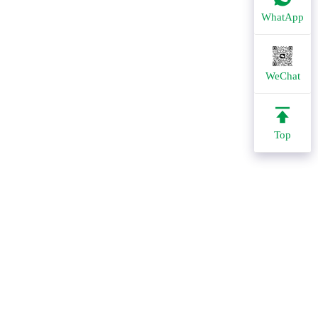
WhatApp
WeChat
Top