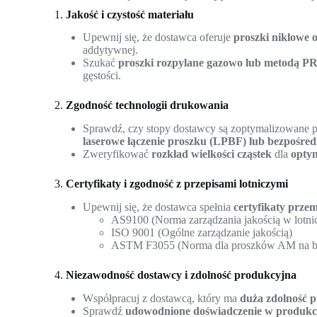
1.
Jakość i czystość materiału
Upewnij się, że dostawca oferuje
proszki niklowe o
addytywnej.
Szukać
proszki rozpylane gazowo lub metodą PR
gęstości.
2.
Zgodność technologii drukowania
Sprawdź, czy stopy dostawcy są zoptymalizowane 
laserowe łączenie proszku (LPBF) lub bezpośred
Zweryfikować
rozkład wielkości cząstek
dla
optym
3.
Certyfikaty i zgodność z przepisami lotniczymi
Upewnij się, że dostawca spełnia
certyfikaty przem
AS9100 (Norma zarządzania jakością w lotni
ISO 9001 (Ogólne zarządzanie jakością)
ASTM F3055 (Norma dla proszków AM na ba
4.
Niezawodność dostawcy i zdolność produkcyjna
Współpracuj z dostawcą, który ma
duża zdolność 
Sprawdź
udowodnione doświadczenie w produkcj