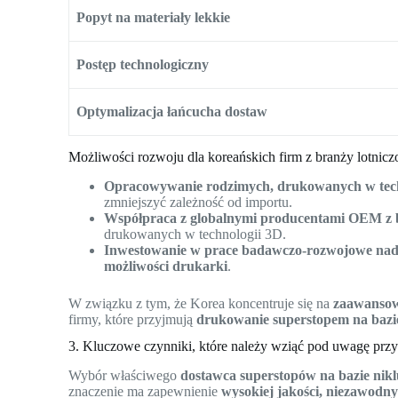
Popyt na materiały lekkie
Postęp technologiczny
Optymalizacja łańcucha dostaw
Możliwości rozwoju dla koreańskich firm z branży lotnicz
Opracowywanie rodzimych, drukowanych w tech
zmniejszyć zależność od importu.
Współpraca z globalnymi producentami OEM z br
drukowanych w technologii 3D.
Inwestowanie w prace badawczo-rozwojowe nad 
możliwości drukarki
.
W związku z tym, że Korea koncentruje się na
zaawansow
firmy, które przyjmują
drukowanie superstopem na bazi
3. Kluczowe czynniki, które należy wziąć pod uwagę prz
Wybór właściwego
dostawca superstopów na bazie nik
znaczenie ma zapewnienie
wysokiej jakości, niezawodny