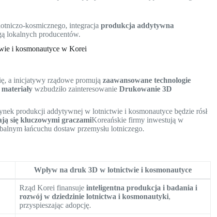
otniczo-kosmicznego, integracja
produkcja addytywna
agą lokalnych producentów.
twie i kosmonautyce w Korei
ię, a inicjatywy rządowe promują
zaawansowane technologie
 materiały
wzbudziło zainteresowanie
Drukowanie 3D
nek produkcji addytywnej w lotnictwie i kosmonautyce będzie rósł
tają się kluczowymi graczami
Koreańskie firmy inwestują w
alnym łańcuchu dostaw przemysłu lotniczego.
Wpływ na druk 3D w lotnictwie i kosmonautyce
Rząd Korei finansuje
inteligentna produkcja i badania i
rozwój w dziedzinie lotnictwa i kosmonautyki
,
przyspieszając adopcję.