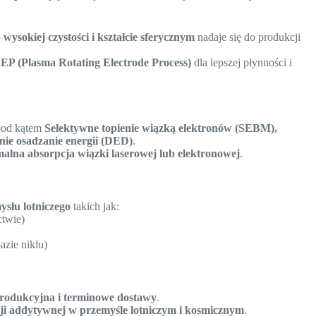
 wysokiej czystości i kształcie sferycznym
nadaje się do produkcji
EP (Plasma Rotating Electrode Process)
dla lepszej płynności i
pod kątem
Selektywne topienie wiązką elektronów (SEBM),
nie osadzanie energii (DED)
.
alna absorpcja wiązki laserowej lub elektronowej
.
ysłu lotniczego
takich jak:
ctwie)
zie niklu)
produkcyjna i terminowe dostawy
.
i addytywnej w przemyśle lotniczym i kosmicznym
.