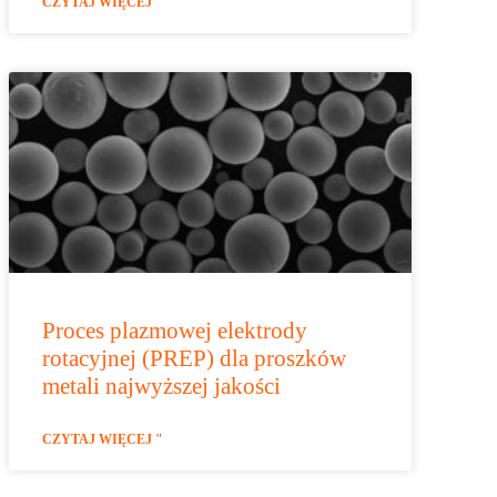
CZYTAJ WIĘCEJ "
Proces plazmowej elektrody
rotacyjnej (PREP) dla proszków
metali najwyższej jakości
CZYTAJ WIĘCEJ "