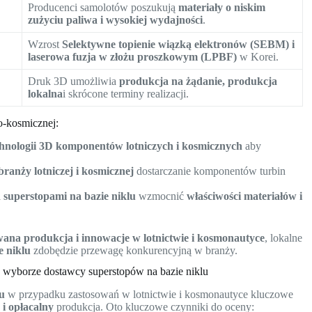
Producenci samolotów poszukują
materiały o niskim
zużyciu paliwa i wysokiej wydajności
.
Wzrost
Selektywne topienie wiązką elektronów (SEBM) i
laserowa fuzja w złożu proszkowym (LPBF)
w Korei.
Druk 3D umożliwia
produkcja na żądanie, produkcja
lokalna
i skrócone terminy realizacji.
o-kosmicznej:
nologii 3D komponentów lotniczych i kosmicznych
aby
anży lotniczej i kosmicznej
dostarczanie komponentów turbin
superstopami na bazie niklu
wzmocnić
właściwości materiałów i
ana produkcja i innowacje w lotnictwie i kosmonautyce
, lokalne
e niklu
zdobędzie przewagę konkurencyjną w branży.
y wyborze dostawcy superstopów na bazie niklu
lu
w przypadku zastosowań w lotnictwie i kosmonautyce kluczowe
 i opłacalny
produkcja. Oto kluczowe czynniki do oceny: