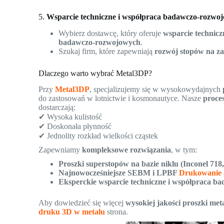
5.
Wsparcie techniczne i współpraca badawczo-rozwo
Wybierz dostawcę, który oferuje
wsparcie technicz
badawczo-rozwojowych
.
Szukaj firm, które zapewniają
rozwój stopów na z
Dlaczego warto wybrać Metal3DP?
Przy
Metal3DP
, specjalizujemy się w wysokowydajnych
do zastosowań w lotnictwie i kosmonautyce. Nasze
proce
dostarczają:
✔ Wysoka kulistość
✔ Doskonała płynność
✔ Jednolity rozkład wielkości cząstek
Zapewniamy
kompleksowe rozwiązania
, w tym:
Proszki superstopów na bazie niklu (Inconel 718, 
Najnowocześniejsze SEBM i LPBF
Drukowanie
Eksperckie wsparcie techniczne i współpraca 
Aby dowiedzieć się więcej
wysokiej jakości proszki met
druku 3D w metalu
strona.