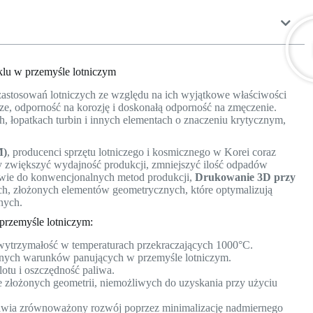
klu w przemyśle lotniczym
 zastosowań lotniczych ze względu na ich wyjątkowe właściwości
e, odporność na korozję i doskonałą odporność na zmęczenie.
h, łopatkach turbin i innych elementach o znaczeniu krytycznym,
M)
, producenci sprzętu lotniczego i kosmicznego w Korei coraz
 zwiększyć wydajność produkcji, zmniejszyć ilość odpadów
ństwie do konwencjonalnych metod produkcji,
Drukowanie 3D przy
ch, złożonych elementów geometrycznych, które optymalizują
nych.
przemyśle lotniczym:
wytrzymałość w temperaturach przekraczających 1000°C.
udnych warunków panujących w przemyśle lotniczym.
lotu i oszczędność paliwa.
złożonych geometrii, niemożliwych do uzyskania przy użyciu
awia zrównoważony rozwój poprzez minimalizację nadmiernego