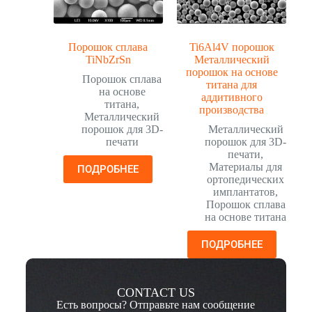
Порошок сплава
Ti6Al4V порошок
TiNbZrSn
Металлический
порошок на основе
Порошок сплава
титана для
на основе
аддитивного
титана
,
производства
Металлический
порошок для 3D-
Металлический
печати
порошок для 3D-
печати
,
Материалы для
ПОДРОБНЕЕ
ортопедических
имплантатов
,
Порошок сплава
на основе титана
ПОДРОБНЕЕ
CONTACT US
Есть вопросы? Отправьте нам сообщение