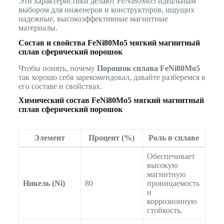
Эти характеристики делают FeNi80Mo5 идеальным
выбором для инженеров и конструкторов, ищущих
надежные, высокоэффективные магнитные
материалы.
Состав и свойства
FeNi80Mo5 мягкий магнитный
сплав сферический порошок
Чтобы понять, почему
Порошок сплава FeNi80Mo5
так хорошо себя зарекомендовал, давайте разберемся в
его составе и свойствах.
Химический состав
FeNi80Mo5 мягкий магнитный
сплав сферический порошок
Элемент
Процент (%)
Роль в сплаве
Обеспечивает
высокую
магнитную
Никель (Ni)
80
проницаемость
и
коррозионную
стойкость.