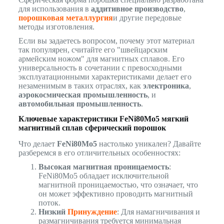
для использования в
аддитивное производство
,
порошковая металлургия
и другие передовые
методы изготовления.
Если вы задаетесь вопросом, почему этот материал
так популярен, считайте его "швейцарским
армейским ножом" для магнитных сплавов. Его
универсальность в сочетании с превосходными
эксплуатационными характеристиками делает его
незаменимым в таких отраслях, как
электроника
,
аэрокосмическая промышленность
, и
автомобильная промышленность
.
Ключевые характеристики FeNi80Mo5 мягкий
магнитный сплав сферический порошок
Что делает
FeNi80Mo5
настолько уникален? Давайте
разберемся в его отличительных особенностях:
Высокая магнитная проницаемость
:
FeNi80Mo5 обладает исключительной
магнитной проницаемостью, что означает, что
он может эффективно проводить магнитный
поток.
Низкий
Принуждение
: Для намагничивания и
размагничивания требуется минимальная