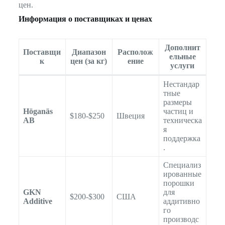
цен.
Информация о поставщиках и ценах
Дополнит
Поставщи
Диапазон
Располож
ельные
к
цен (за кг)
ение
услуги
Нестандар
тные
размеры
Höganäs
частиц и
$180-$250
Швеция
AB
техническа
я
поддержка
.
Специализ
ированные
порошки
GKN
для
$200-$300
США
Additive
аддитивно
го
производс