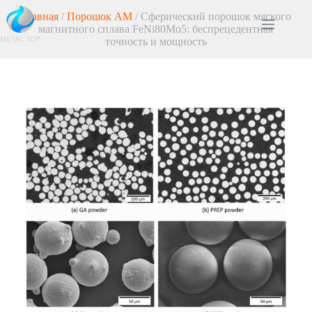
Главная
/
Порошок AM
/ Сферический порошок мягкого
магнитного сплава FeNi80Mo5: беспрецедентная
точность и мощность