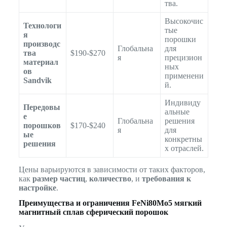
тва.
Высокочис
Технологи
тые
я
порошки
производс
Глобальна
для
тва
$190-$270
я
прецизион
материал
ных
ов
применени
Sandvik
й.
Индивиду
Передовы
альные
е
Глобальна
решения
порошков
$170-$240
я
для
ые
конкретны
решения
х отраслей.
Цены варьируются в зависимости от таких факторов,
как
размер частиц
,
количество
, и
требования к
настройке
.
Преимущества и ограничения
FeNi80Mo5 мягкий
магнитный сплав сферический порошок