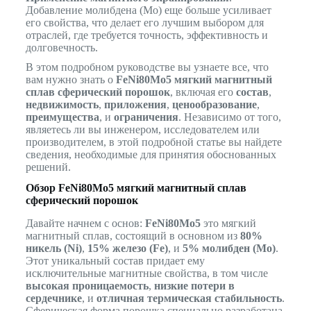
Добавление молибдена (Mo) еще больше усиливает
его свойства, что делает его лучшим выбором для
отраслей, где требуется точность, эффективность и
долговечность.
В этом подробном руководстве вы узнаете все, что
вам нужно знать о
FeNi80Mo5 мягкий магнитный
сплав сферический порошок
, включая его
состав
,
недвижимость
,
приложения
,
ценообразование
,
преимущества
, и
ограничения
. Независимо от того,
являетесь ли вы инженером, исследователем или
производителем, в этой подробной статье вы найдете
сведения, необходимые для принятия обоснованных
решений.
Обзор FeNi80Mo5 мягкий магнитный сплав
сферический порошок
Давайте начнем с основ:
FeNi80Mo5
это мягкий
магнитный сплав, состоящий в основном из
80%
никель (Ni)
,
15% железо (Fe)
, и
5% молибден (Mo)
.
Этот уникальный состав придает ему
исключительные магнитные свойства, в том числе
высокая проницаемость
,
низкие потери в
сердечнике
, и
отличная термическая стабильность
.
Сферическая форма порошка специально разработана