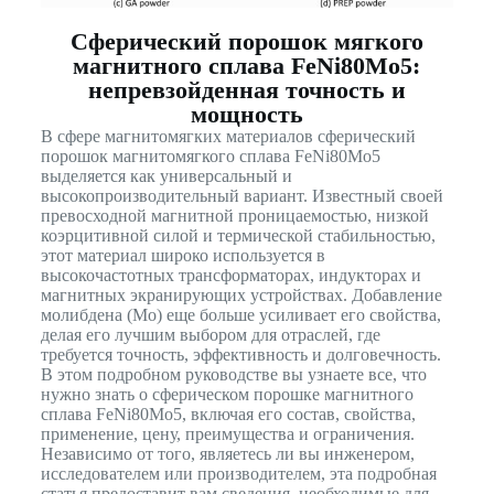
Сферический порошок мягкого
магнитного сплава FeNi80Mo5:
непревзойденная точность и
мощность
В сфере магнитомягких материалов сферический
порошок магнитомягкого сплава FeNi80Mo5
выделяется как универсальный и
высокопроизводительный вариант. Известный своей
превосходной магнитной проницаемостью, низкой
коэрцитивной силой и термической стабильностью,
этот материал широко используется в
высокочастотных трансформаторах, индукторах и
магнитных экранирующих устройствах. Добавление
молибдена (Mo) еще больше усиливает его свойства,
делая его лучшим выбором для отраслей, где
требуется точность, эффективность и долговечность.
В этом подробном руководстве вы узнаете все, что
нужно знать о сферическом порошке магнитного
сплава FeNi80Mo5, включая его состав, свойства,
применение, цену, преимущества и ограничения.
Независимо от того, являетесь ли вы инженером,
исследователем или производителем, эта подробная
статья предоставит вам сведения, необходимые для