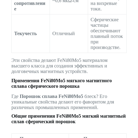
~0,6 мкΩ-см
сопротивлени
на вихревые
е
токи.
Сферические
частицы
обеспечивают
Текучесть
Отличный
плавный поток
при
производстве.
Эти свойства делают FeNi80Mo5 материалом
высшего класса для создания эффективных и
долговечных магнитных устройств.
Применения FeNi80Mo5 мягкого магнитного
сплава сферического порошка
Где
Порошок сплава FeNi80Mo5
блеск? Его
уникальные свойства делают его фаворитом для
различных промышленных применений.
Общие применения
FeNi80Mo5 мягкий магнитный
сплав сферический порошок