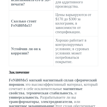
для аддитивного
печати?
производства.
Цены варьируются от
$170 до $300 за
Сколько стоит
килограмм, в
FeNi80Mo5?
зависимости от
спецификации.
Хорошо работает в
контролируемых
Устойчив ли он к
условиях; в суровых
коррозии?
условиях может
потребоваться
покрытие.
Заключение
FeNi80Mo5 мягкий магнитный сплав сферический
порошок
это высокоэффективный материал, который
сочетает в себе исключительные
магнитные
свойства
,
термическая стабильность
, и
универсальность
. Разрабатываете ли вы
трансформаторы
,
электродвигатели
, или
магнитное экранирование
Этот сплав обеспечивает