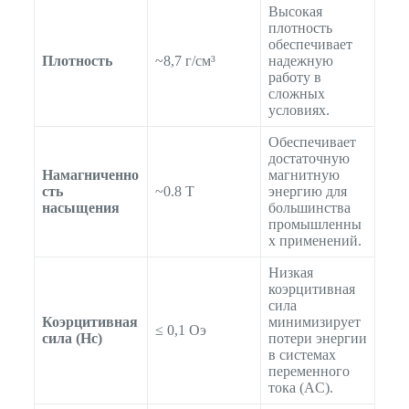
Высокая
плотность
обеспечивает
Плотность
~8,7 г/см³
надежную
работу в
сложных
условиях.
Обеспечивает
достаточную
Намагниченно
магнитную
сть
~0.8 T
энергию для
насыщения
большинства
промышленны
х применений.
Низкая
коэрцитивная
сила
Коэрцитивная
минимизирует
≤ 0,1 Оэ
сила (Hc)
потери энергии
в системах
переменного
тока (AC).