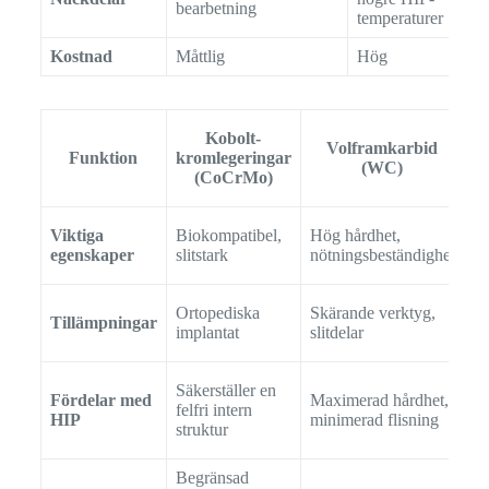
bearbetning
temperaturer
alt
Kostnad
Måttlig
Hög
Hö
Kobolt-
Volframkarbid
A
Funktion
kromlegeringar
(WC)
(
(CoCrMo)
Viktiga
Biokompatibel,
Hög hårdhet,
Lä
egenskaper
slitstark
nötningsbeständighet
hå
Ortopediska
Skärande verktyg,
Fo
Tillämpningar
implantat
slitdelar
r
Säkerställer en
Fördelar med
Maximerad hårdhet,
Fö
felfri intern
HIP
minimerad flisning
e
struktur
Begränsad
Lä