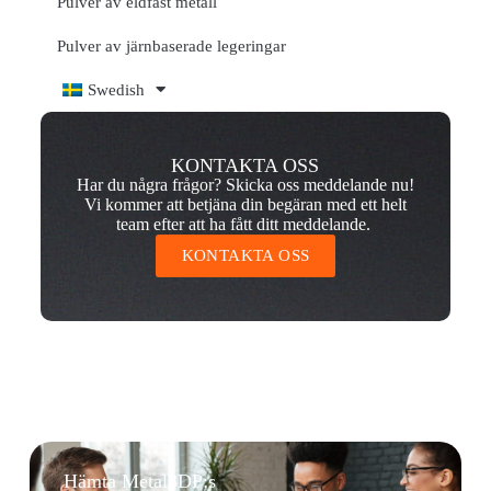
Pulver av eldfast metall
Pulver av järnbaserade legeringar
Swedish
KONTAKTA OSS
Har du några frågor? Skicka oss meddelande nu!
Vi kommer att betjäna din begäran med ett helt
team efter att ha fått ditt meddelande.
KONTAKTA OSS
Hämta Metal3DP:s