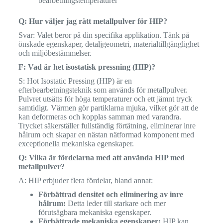
bearbetningstemperaturer
Q: Hur väljer jag rätt metallpulver för HIP?
Svar: Valet beror på din specifika applikation. Tänk på
önskade egenskaper, detaljgeometri, materialtillgänglighet
och miljöbestämmelser.
F: Vad är het isostatisk pressning (HIP)?
S: Hot Isostatic Pressing (HIP) är en
efterbearbetningsteknik som används för metallpulver.
Pulvret utsätts för höga temperaturer och ett jämnt tryck
samtidigt. Värmen gör partiklarna mjuka, vilket gör att de
kan deformeras och kopplas samman med varandra.
Trycket säkerställer fullständig förtätning, eliminerar inre
hålrum och skapar en nästan nätformad komponent med
exceptionella mekaniska egenskaper.
Q: Vilka är fördelarna med att använda HIP med
metallpulver?
A: HIP erbjuder flera fördelar, bland annat:
Förbättrad densitet och eliminering av inre
hålrum:
Detta leder till starkare och mer
förutsägbara mekaniska egenskaper.
Förbättrade mekaniska egenskaper:
HIP kan