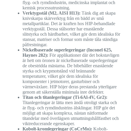
flyg- och rymdindustrin, medicinska implantat och
kemisk processutrustning.
Verktygsstål (M2, AISI H13):
Tänk dig att skapa
knivskarpa skärverktyg från en bädd av små
metallpartiklar. Det är kraften hos HIP-behandlade
verktygsstål. Dessa stålsorter har enastående
slitstyrka och härdbarhet, vilket gör dem idealiska för
stansar, matriser och formar som måste tåla ständiga
påfrestningar.
Nickelbaserade superlegeringar (Inconel 625,
Haynes 282):
För applikationer där det bokstavligen
är hett om öronen är nickelbaserade superlegeringar
de obestridda mästarna. De bibehåller enastående
styrka och krypmotstånd vid brännande
temperaturer, vilket gör dem idealiska för
komponenter i jetmotorer, gasturbiner och
värmeväxlare. HIP höjer deras prestanda ytterligare
genom att säkerställa minimala inre defekter.
Titan och titanlegeringar (Ti-6Al-4V, Gr2):
Titanlegeringar är lätta men ändå otroligt starka och
är flyg- och rymdindustrins älsklingar. HIP gör det
möjligt att skapa komplexa, nästan nätformade
titandelar med överlägsen utmattningshållfasthet och
viktreducerande egenskaper.
Kobolt-kromlegeringar (CoCrMo):
Kobolt-