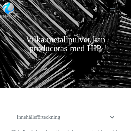
Vilka metallpulver kan
produceras med HIP
Innehållsförteckning