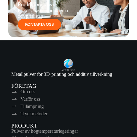
Produktbroschyr
Få de senaste produkterna
och prislistan
KONTAKTA OSS
Metallpulver för 3D-printing och additiv tillverkning
FÖRETAG
Om oss
Varför oss
Tillämpning
Tryckmetoder
PRODUKT
Pulver av högtemperaturlegeringar