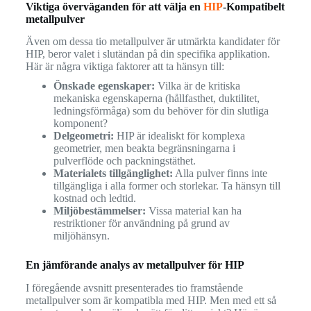
Viktiga överväganden för att välja en
HIP
-Kompatibelt
metallpulver
Även om dessa tio metallpulver är utmärkta kandidater för
HIP, beror valet i slutändan på din specifika applikation.
Här är några viktiga faktorer att ta hänsyn till:
Önskade egenskaper:
Vilka är de kritiska
mekaniska egenskaperna (hållfasthet, duktilitet,
ledningsförmåga) som du behöver för din slutliga
komponent?
Delgeometri:
HIP är idealiskt för komplexa
geometrier, men beakta begränsningarna i
pulverflöde och packningstäthet.
Materialets tillgänglighet:
Alla pulver finns inte
tillgängliga i alla former och storlekar. Ta hänsyn till
kostnad och ledtid.
Miljöbestämmelser:
Vissa material kan ha
restriktioner för användning på grund av
miljöhänsyn.
En jämförande analys av metallpulver för HIP
I föregående avsnitt presenterades tio framstående
metallpulver som är kompatibla med HIP. Men med ett så