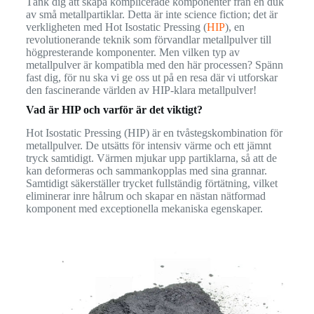
Tänk dig att skapa komplicerade komponenter från en duk
av små metallpartiklar. Detta är inte science fiction; det är
verkligheten med Hot Isostatic Pressing (
HIP
), en
revolutionerande teknik som förvandlar metallpulver till
högpresterande komponenter. Men vilken typ av
metallpulver är kompatibla med den här processen? Spänn
fast dig, för nu ska vi ge oss ut på en resa där vi utforskar
den fascinerande världen av HIP-klara metallpulver!
Vad är HIP och varför är det viktigt?
Hot Isostatic Pressing (HIP) är en tvåstegskombination för
metallpulver. De utsätts för intensiv värme och ett jämnt
tryck samtidigt. Värmen mjukar upp partiklarna, så att de
kan deformeras och sammankopplas med sina grannar.
Samtidigt säkerställer trycket fullständig förtätning, vilket
eliminerar inre hålrum och skapar en nästan nätformad
komponent med exceptionella mekaniska egenskaper.