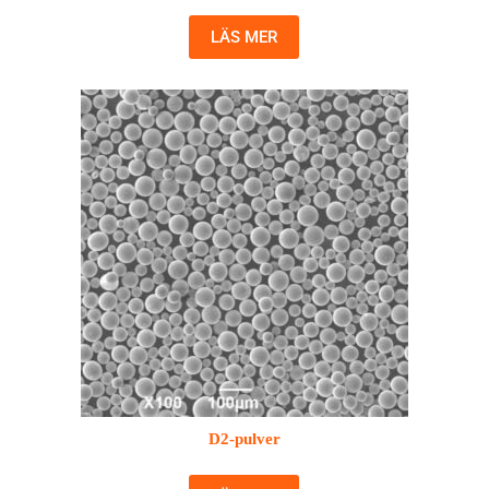
LÄS MER
D2-pulver