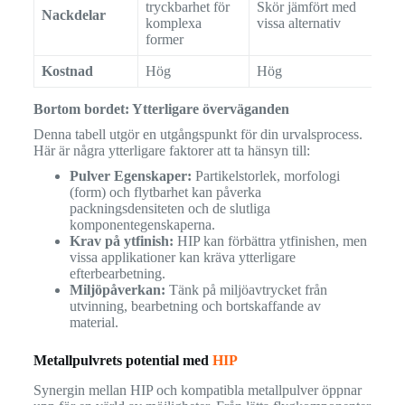
tryckbarhet för
Skör jämfört med
Nackdelar
jä
komplexa
vissa alternativ
st
former
Kostnad
Hög
Hög
Må
Bortom bordet: Ytterligare överväganden
Denna tabell utgör en utgångspunkt för din urvalsprocess.
Här är några ytterligare faktorer att ta hänsyn till:
Pulver Egenskaper:
Partikelstorlek, morfologi
(form) och flytbarhet kan påverka
packningsdensiteten och de slutliga
komponentegenskaperna.
Krav på ytfinish:
HIP kan förbättra ytfinishen, men
vissa applikationer kan kräva ytterligare
efterbearbetning.
Miljöpåverkan:
Tänk på miljöavtrycket från
utvinning, bearbetning och bortskaffande av
material.
Metallpulvrets potential med
HIP
Synergin mellan HIP och kompatibla metallpulver öppnar