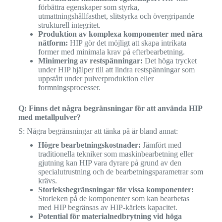
förbättra egenskaper som styrka,
utmattningshållfasthet, slitstyrka och övergripande
strukturell integritet.
Produktion av komplexa komponenter med nära
nätform:
HIP gör det möjligt att skapa intrikata
former med minimala krav på efterbearbetning.
Minimering av restspänningar:
Det höga trycket
under HIP hjälper till att lindra restspänningar som
uppstått under pulverproduktion eller
formningsprocesser.
Q: Finns det några begränsningar för att använda HIP
med metallpulver?
S: Några begränsningar att tänka på är bland annat:
Högre bearbetningskostnader:
Jämfört med
traditionella tekniker som maskinbearbetning eller
gjutning kan HIP vara dyrare på grund av den
specialutrustning och de bearbetningsparametrar som
krävs.
Storleksbegränsningar för vissa komponenter:
Storleken på de komponenter som kan bearbetas
med HIP begränsas av HIP-kärlets kapacitet.
Potential för materialnedbrytning vid höga