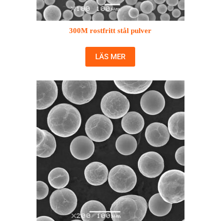
300M rostfritt stål pulver
LÄS MER