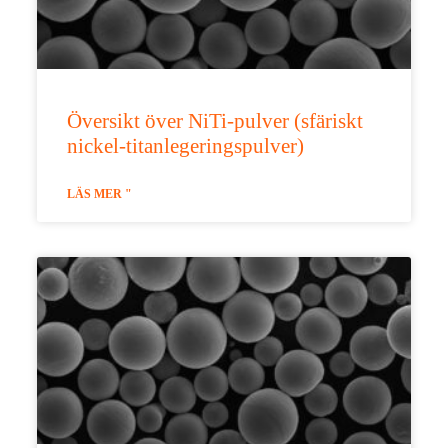
Översikt över NiTi-pulver (sfäriskt
nickel-titanlegeringspulver)
LÄS MER "