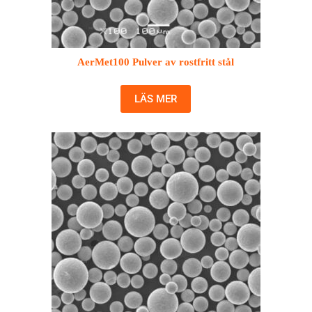
AerMet100 Pulver av rostfritt stål
LÄS MER