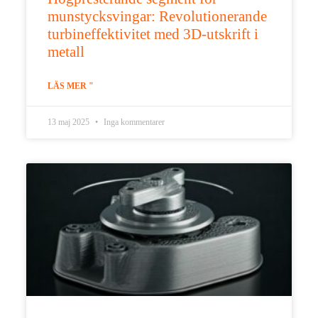
munstycksvingar: Revolutionerande
turbineffektivitet med 3D-utskrift i
metall
LÄS MER "
13 maj 2025
Inga kommentarer