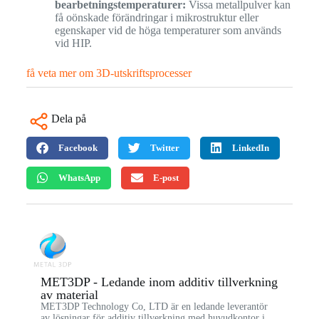
bearbetningstemperaturer:
Vissa metallpulver kan
få oönskade förändringar i mikrostruktur eller
egenskaper vid de höga temperaturer som används
vid HIP.
få veta mer om 3D-utskriftsprocesser
Dela på
Facebook
Twitter
LinkedIn
WhatsApp
E-post
MET3DP - Ledande inom additiv tillverkning
av material
MET3DP Technology Co, LTD är en ledande leverantör
av lösningar för additiv tillverkning med huvudkontor i