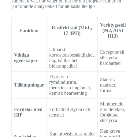
varierat urval, hur väljer du rätt för ditt projekt? Här är en
jämförande analystabell för att kasta lite ljus:
N
Verktygsstål
Rostfritt stål (316L,
s
Funktion
(M2, AISI
17-4PH)
H13)
Utmärkt
Exceptionell
Hål
Viktiga
korrosionsbeständighet,
slitstyrka,
tem
egenskaper
hög hållfasthet,
härdbarhet
kr
biokompatibel
Flyg- och
Kom
Stansar,
rymdindustrin,
jet
Tillämpningar
matriser,
medicinska implantat,
gas
formar
kemisk bearbetning
vä
Minimerade
Fel
Fördelar med
Förbättrad styrka och
inre defekter,
str
HIP
densitet
förbättrad
tem
slitstyrka
Kan kräva
Hö
Kan arbetshärdas under
Nackdelar
högre HIP-
jäm