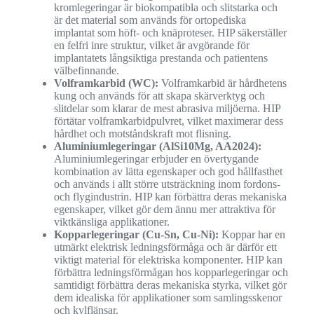
kromlegeringar är biokompatibla och slitstarka och
är det material som används för ortopediska
implantat som höft- och knäproteser. HIP säkerställer
en felfri inre struktur, vilket är avgörande för
implantatets långsiktiga prestanda och patientens
välbefinnande.
Volframkarbid (WC):
Volframkarbid är hårdhetens
kung och används för att skapa skärverktyg och
slitdelar som klarar de mest abrasiva miljöerna. HIP
förtätar volframkarbidpulvret, vilket maximerar dess
hårdhet och motståndskraft mot flisning.
Aluminiumlegeringar (AlSi10Mg, AA2024):
Aluminiumlegeringar erbjuder en övertygande
kombination av lätta egenskaper och god hållfasthet
och används i allt större utsträckning inom fordons-
och flygindustrin. HIP kan förbättra deras mekaniska
egenskaper, vilket gör dem ännu mer attraktiva för
viktkänsliga applikationer.
Kopparlegeringar (Cu-Sn, Cu-Ni):
Koppar har en
utmärkt elektrisk ledningsförmåga och är därför ett
viktigt material för elektriska komponenter. HIP kan
förbättra ledningsförmågan hos kopparlegeringar och
samtidigt förbättra deras mekaniska styrka, vilket gör
dem idealiska för applikationer som samlingsskenor
och kylflänsar.