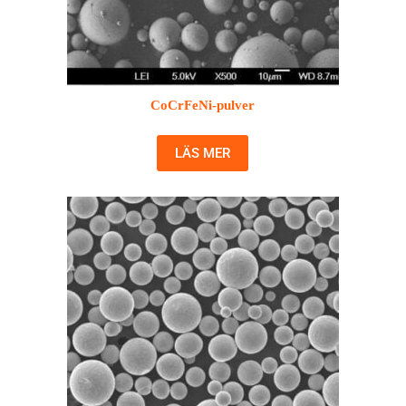
CoCrFeNi-pulver
LÄS MER