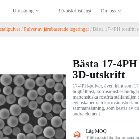
Utrustning
3D-utskriftstjänst
Om oss
etallpulver
/
Pulver av järnbaserade legeringar
/ Bästa 17-4PH rostfritt s
Bästa 17-4PH r
3D-utskrift
17-4PH-pulver, även känt som 17-4 
höghållfast, korrosionsbeständigt 
martensitiska rostfria stålfamilj
egenskaper och korrosionsbeständ
sammansättning, som består av c
andra element.
Låg MOQ
Tillhandahålla låg minsta o