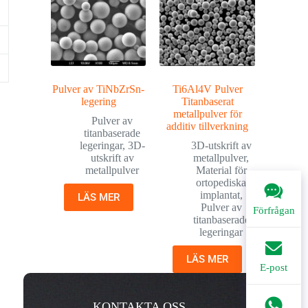
Pulver av TiNbZrSn-
Ti6Al4V Pulver
legering
Titanbaserat
metallpulver för
Pulver av
additiv tillverkning
titanbaserade
legeringar
,
3D-
3D-utskrift av
utskrift av
metallpulver
,
metallpulver
Material för
ortopediska
implantat
,
LÄS MER
Pulver av
Förfrågan
titanbaserade
legeringar
LÄS MER
E-post
KONTAKTA OSS