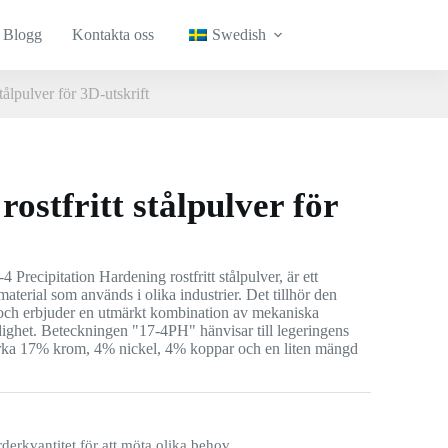
Blogg
Kontakta oss
Swedish
tålpulver för 3D-utskrift
ostfritt stålpulver för
Precipitation Hardening rostfritt stålpulver, är ett
material som används i olika industrier. Det tillhör den
en och erbjuder en utmärkt kombination av mekaniska
ighet. Beteckningen "17-4PH" hänvisar till legeringens
irka 17% krom, 4% nickel, 4% koppar och en liten mängd
rderkvantitet för att möta olika behov.