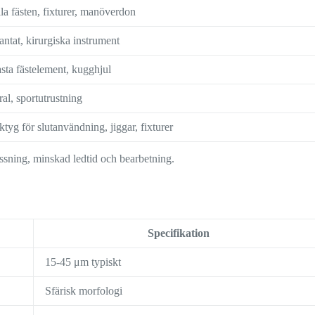
lla fästen, fixturer, manöverdon
ntat, kirurgiska instrument
sta fästelement, kugghjul
al, sportutrustning
ktyg för slutanvändning, jiggar, fixturer
sning, minskad ledtid och bearbetning.
Specifikation
15-45 μm typiskt
Sfärisk morfologi