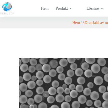
Hem
Produkt
Lösning
Hem
/
3D-utskrift av m