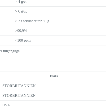
> 4 g/cc
> 6 g/cc
> 23 sekunder för 50 g
>99,9%
<100 ppm
 tillgängliga.
Plats
STORBRITANNIEN
STORBRITANNIEN
USA