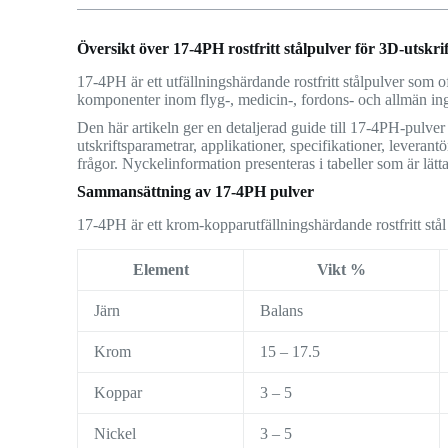
Översikt över 17-4PH rostfritt stålpulver för 3D-utskrif
17-4PH är ett utfällningshärdande rostfritt stålpulver som o
komponenter inom flyg-, medicin-, fordons- och allmän ing
Den här artikeln ger en detaljerad guide till 17-4PH-pulve
utskriftsparametrar, applikationer, specifikationer, leverant
frågor. Nyckelinformation presenteras i tabeller som är lätta 
Sammansättning av 17-4PH pulver
17-4PH är ett krom-kopparutfällningshärdande rostfritt st
Element
Vikt %
Järn
Balans
Krom
15 – 17.5
Koppar
3 – 5
Nickel
3 – 5