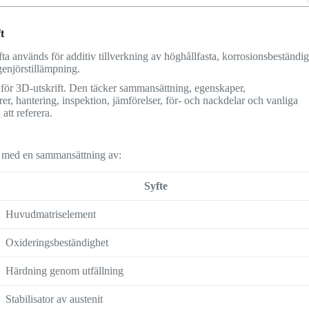
t
fta används för additiv tillverkning av höghållfasta, korrosionsbeständi
enjörstillämpning.
r för 3D-utskrift. Den täcker sammansättning, egenskaper,
örer, hantering, inspektion, jämförelser, för- och nackdelar och vanliga
att referera.
ål med en sammansättning av:
Syfte
Huvudmatriselement
Oxideringsbeständighet
Härdning genom utfällning
Stabilisator av austenit