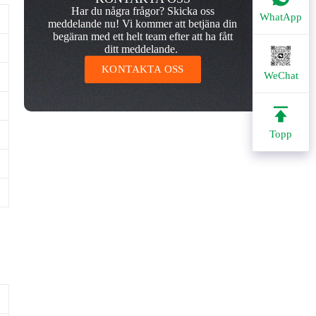
Har du några frågor? Skicka oss
WhatApp
meddelande nu! Vi kommer att betjäna din
begäran med ett helt team efter att ha fått
ditt meddelande.
KONTAKTA OSS
WeChat
Topp