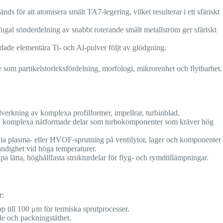
nds för att atomisera smält TA7-legering, vilket resulterar i ett sfäriskt
fugal sönderdelning av snabbt roterande smält metallström ger sfäriskt
ade elementära Ti- och Al-pulver följt av glödgning.
som partikelstorleksfördelning, morfologi, mikrorenhet och flytbarhet.
llverkning av komplexa profilformer, impellrar, turbinblad.
å, komplexa nätformade delar som turbokomponenter som kräver hög
ia plasma- eller HVOF-sprutning på ventilytor, lager och komponenter 
ändighet vid höga temperaturer.
apa lätta, höghållfasta strukturdelar för flyg- och rymdtillämpningar.
r:
till 100 μm för termiska sprutprocesser.
de och packningstäthet.