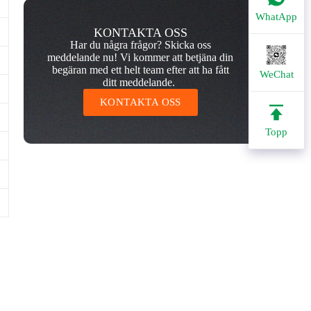
WhatApp
KONTAKTA OSS
Har du några frågor? Skicka oss
meddelande nu! Vi kommer att betjäna din
begäran med ett helt team efter att ha fått
WeChat
ditt meddelande.
KONTAKTA OSS
Topp