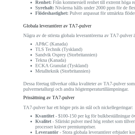
Renhet:
Från kommersiell renhet till extremt höga r
Syrehalt:
Nivåerna hålls under 2000 ppm för de flest
Flödeshastighet:
Pulver anpassat för utmärkta flödes
Globala leverantörer av TA7-pulver
Några av de största globala leverantörerna av TA7-pulver 
AP&C (Kanada)
TLS Technik (Tyskland)
Sandvik Osprey (Storbritannien)
Tekna (Kanada)
ECKA Granulat (Tyskland)
Metallteknik (Storbritannien)
Dessa företag tillverkar olika kvaliteter av TA7-pulver som 
pulvermetallurgi och andra högtemperaturtillämpningar.
Prissättning av TA7-pulver
TA7-pulver har ett högre pris än stål och nickellegeringar:
Kvantitet
- $100-150 per kg för bulkbeställningar öv
Kvalitet
- Sfäriskt pulver med hög renhet som tillve
processer kräver premiumpriser.
Leverantör
- Stora globala leverantörer erbjuder ko