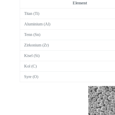
Element
Titan (Ti)
Aluminium (Al)
Tenn (Sn)
Zirkonium (Zr)
Kisel (Si)
Kol (C)
Syre (O)