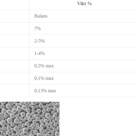
Vikt %
Balans
7%
2-5%
1-4%
0,5% max
0,1% max
0,13% max