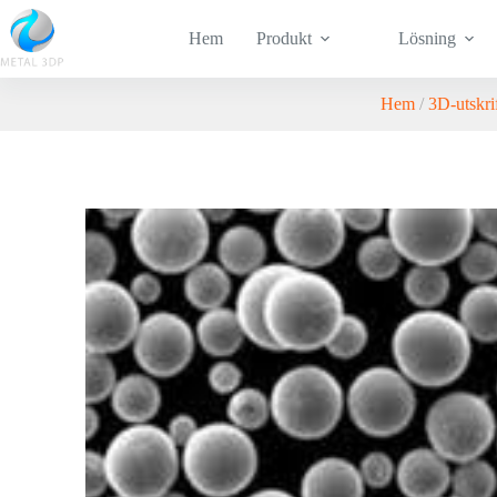
Hem
Produkt
Lösning
Hem
/
3D-utskri