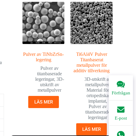
Pulver av TiNbZrSn-
Ti6Al4V Pulver
legering
Titanbaserat
a
metallpulver för
Pulver av
additiv tillverkning
titanbaserade
legeringar
,
3D-
3D-utskrift av
utskrift av
metallpulver
,
metallpulver
Material för
Förfrågan
ortopediska
implantat
,
LÄS MER
Pulver av
titanbaserade
legeringar
E-post
LÄS MER