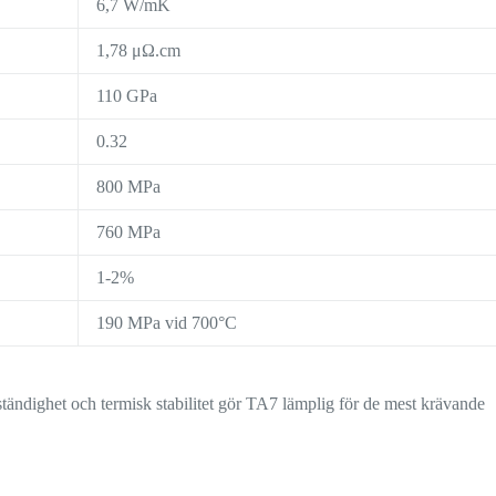
6,7 W/mK
1,78 μΩ.cm
110 GPa
0.32
800 MPa
760 MPa
1-2%
190 MPa vid 700°C
ständighet och termisk stabilitet gör TA7 lämplig för de mest krävande