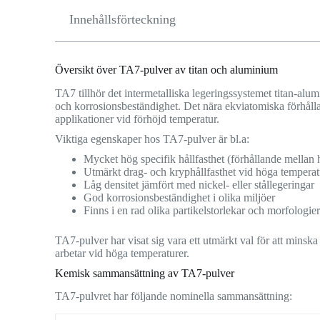
Innehållsförteckning
Översikt över TA7-pulver av titan och aluminium
TA7 tillhör det intermetalliska legeringssystemet titan-al
och korrosionsbeständighet. Det nära ekviatomiska förhåll
applikationer vid förhöjd temperatur.
Viktiga egenskaper hos TA7-pulver är bl.a:
Mycket hög specifik hållfasthet (förhållande mellan h
Utmärkt drag- och kryphållfasthet vid höga temperat
Låg densitet jämfört med nickel- eller stållegeringar
God korrosionsbeständighet i olika miljöer
Finns i en rad olika partikelstorlekar och morfologie
TA7-pulver har visat sig vara ett utmärkt val för att minska
arbetar vid höga temperaturer.
Kemisk sammansättning av TA7-pulver
TA7-pulvret har följande nominella sammansättning: