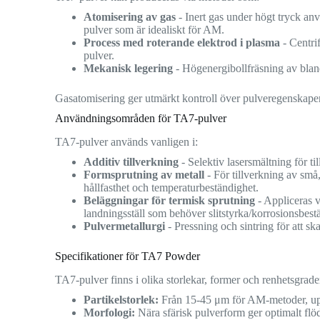
Atomisering av gas
- Inert gas under högt tryck anvä
pulver som är idealiskt för AM.
Process med roterande elektrod i plasma
- Centri
pulver.
Mekanisk legering
- Högenergibollfräsning av bland
Gasatomisering ger utmärkt kontroll över pulveregenskaper 
Användningsområden för TA7-pulver
TA7-pulver används vanligen i:
Additiv tillverkning
- Selektiv lasersmältning för ti
Formsprutning av metall
- För tillverkning av sm
hållfasthet och temperaturbeständighet.
Beläggningar för termisk sprutning
- Appliceras v
landningsställ som behöver slitstyrka/korrosionsbest
Pulvermetallurgi
- Pressning och sintring för att sk
Specifikationer för TA7 Powder
TA7-pulver finns i olika storlekar, former och renhetsgrade
Partikelstorlek:
Från 15-45 μm för AM-metoder, upp 
Morfologi:
Nära sfärisk pulverform ger optimalt flö