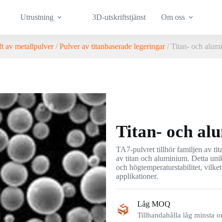
Utrustning
3D-utskriftstjänst
Om oss
ft av metallpulver
/
Pulver av titanbaserade legeringar
/ Titan- och alu
Titan- och a
TA7-pulvret tillhör familjen av ti
av titan och aluminium. Detta unik
och högtemperaturstabilitet, vilket 
applikationer.
Låg MOQ
Tillhandahålla låg minsta o