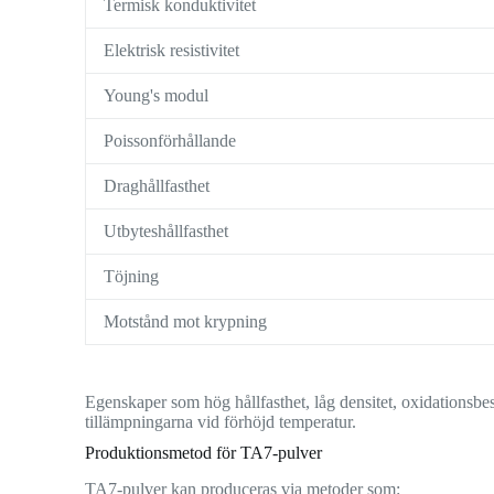
Termisk konduktivitet
Elektrisk resistivitet
Young's modul
Poissonförhållande
Draghållfasthet
Utbyteshållfasthet
Töjning
Motstånd mot krypning
Egenskaper som hög hållfasthet, låg densitet, oxidationsbe
tillämpningarna vid förhöjd temperatur.
Produktionsmetod för TA7-pulver
TA7-pulver kan produceras via metoder som: