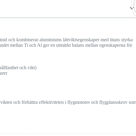
uminid och kombinerar aluminiums lättviktsegenskaper med titans styrka
andet mellan Ti och Al ger en utmärkt balans mellan egenskaperna för
ållfasthet och vikt)
urer
r
 vikten och förbättra effektiviteten i flygmotorer och flygplansskrov so