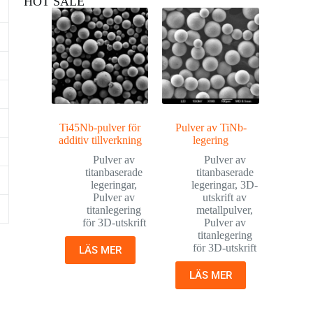
HOT SALE
Ti45Nb-pulver för
Pulver av TiNb-
additiv tillverkning
legering
Pulver av
Pulver av
titanbaserade
titanbaserade
legeringar
,
legeringar
,
3D-
Pulver av
utskrift av
titanlegering
metallpulver
,
för 3D-utskrift
Pulver av
titanlegering
för 3D-utskrift
LÄS MER
LÄS MER