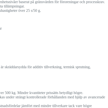
enhetsnivåer baserat på gränsvärden för föroreningar och processkrav.
a tillämpningar.
hastigheter över 25 s/50 g.
är
är skräddarsydda för additiv tillverkning, termisk sprutning,
er 500 kg. Mindre kvantiteter prissätts betydligt högre.
rkas under strängt kontrollerade förhållanden med hjälp av avancerade
stnadsfördelar jämfört med mindre tillverkare tack vare högre