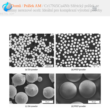
Domů
/
Prášek AM
/ Cr17Ni5Cu4Nb Sférický prášek ze
slitiny nerezové oceli: Ideální pro komplexní výrobní potřeby