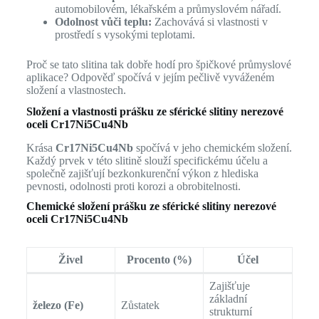
automobilovém, lékařském a průmyslovém nářadí.
Odolnost vůči teplu:
Zachovává si vlastnosti v
prostředí s vysokými teplotami.
Proč se tato slitina tak dobře hodí pro špičkové průmyslové
aplikace? Odpověď spočívá v jejím pečlivě vyváženém
složení a vlastnostech.
Složení a vlastnosti prášku ze sférické slitiny nerezové
oceli Cr17Ni5Cu4Nb
Krása
Cr17Ni5Cu4Nb
spočívá v jeho chemickém složení.
Každý prvek v této slitině slouží specifickému účelu a
společně zajišťují bezkonkurenční výkon z hlediska
pevnosti, odolnosti proti korozi a obrobitelnosti.
Chemické složení prášku ze sférické slitiny nerezové
oceli Cr17Ni5Cu4Nb
Živel
Procento (%)
Účel
Zajišťuje
základní
železo (Fe)
Zůstatek
strukturní