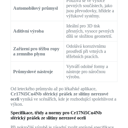
Používá se ve vysoce
pevných součástech, jako
Automobilový průmysl
jsou převodovky, hřídele a
výfukové systémy.
Ideální pro 3D tisk
Aditivní výroba
přesných, vysoce pevných
dílů se složitou geometrií.
Odolává korozivnímu
Zařízení pro těžbu ropy
prostředí při vrtných a
a zemního plynu
těžebních pracích.
Vytváří odolné formy a
Průmyslové nástroje
nástroje pro náročnou
výrobu.
Od leteckého průmyslu až po lékařské aplikace,
Cr17Ni5Cu4Nb sférický prášek ze slitiny nerezové
oceli
vyniká ve scénářích, kde je rozhodující spolehlivost a
výkon.
Specifikace, třídy a normy pro Cr17Ni5Cu4Nb
sférický prášek ze slitiny nerezové oceli
Při pokročilé výrobě je zásadní zvolit správné specifikace