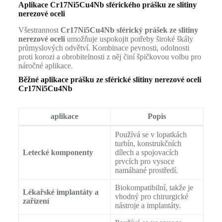
Aplikace Cr17Ni5Cu4Nb sférického prášku ze slitiny
nerezové oceli
Všestrannost
Cr17Ni5Cu4Nb sférický prášek ze slitiny
nerezové oceli
umožňuje uspokojit potřeby široké škály
průmyslových odvětví. Kombinace pevnosti, odolnosti
proti korozi a obrobitelnosti z něj činí špičkovou volbu pro
náročné aplikace.
Běžné aplikace prášku ze sférické slitiny nerezové oceli
Cr17Ni5Cu4Nb
aplikace
Popis
Používá se v lopatkách
turbín, konstrukčních
Letecké komponenty
dílech a spojovacích
prvcích pro vysoce
namáhané prostředí.
Biokompatibilní, takže je
Lékařské implantáty a
vhodný pro chirurgické
zařízení
nástroje a implantáty.