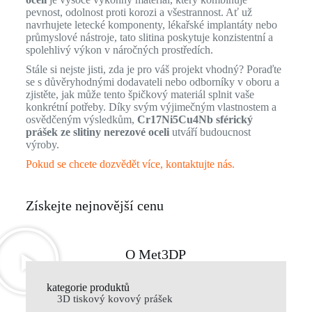
pevnost, odolnost proti korozi a všestrannost. Ať už
navrhujete letecké komponenty, lékařské implantáty nebo
průmyslové nástroje, tato slitina poskytuje konzistentní a
spolehlivý výkon v náročných prostředích.
Stále si nejste jisti, zda je pro váš projekt vhodný? Poraďte
se s důvěryhodnými dodavateli nebo odborníky v oboru a
zjistěte, jak může tento špičkový materiál splnit vaše
konkrétní potřeby. Díky svým výjimečným vlastnostem a
osvědčeným výsledkům,
Cr17Ni5Cu4Nb sférický
prášek ze slitiny nerezové oceli
utváří budoucnost
výroby.
Pokud se chcete dozvědět více, kontaktujte nás.
Získejte nejnovější cenu
O Met3DP
kategorie produktů
3D tiskový kovový prášek