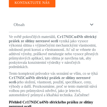
KONTAKTUJTE NÁS
Obsah
Ve světě pokročilých materiálů,
Cr17Ni5Cu4Nb sférický
prášek ze slitiny nerezové oceli
vyniká jako vysoce
výkonná slitina s výjimečnými mechanickými vlastnostmi,
odolností proti korozi a všestranností. Ať už se vrhnete do
aditivní výroby, práškové metalurgie nebo vysoce přesných
průmyslových aplikací, tato slitina je navržena tak, aby
poskytovala konzistentní výsledky v náročných
podmínkách.
Tento komplexní průvodce vás seznámí se vším, co se týká
Cr17Ni5Cu4Nb sférický prášek ze slitiny nerezové
oceli
-jeho složení, vlastnosti, použití, specifikace, ceny,
výhody a další. Prozkoumáme, proč se tento materiál stává
volbou pro průmyslová odvětví, jako je letectví,
automobilový průmysl a lékařská technika. Začněme!
Přehled Cr17Ni5Cu4Nb sférického prášku ze slitiny
nerezové oceli