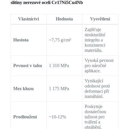
slitiny nerezové oceli Cr17Ni5Cu4Nb
Vlastnictví
Hodnota
Vysvětlení
Zajišťuje
strukturální
Hustota
~7,75 g/cm³
integritu a
konzistenci
materiálu.
Vysoká pevnost
Pevnost v tahu
1 310 MPa
pro náročné
aplikace.
Vynikající
odolnost proti
Mez kluzu
1 175 MPa
deformaci při
namáhání.
Poskytuje
dostatečnou
Prodloužení
~10-12%
tažnost pro
tváření a
obrábění.