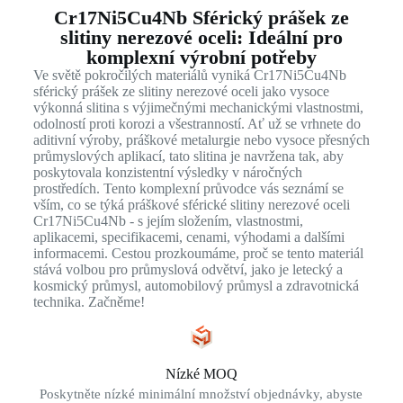
Cr17Ni5Cu4Nb Sférický prášek ze
slitiny nerezové oceli: Ideální pro
komplexní výrobní potřeby
Ve světě pokročilých materiálů vyniká Cr17Ni5Cu4Nb
sférický prášek ze slitiny nerezové oceli jako vysoce
výkonná slitina s výjimečnými mechanickými vlastnostmi,
odolností proti korozi a všestranností. Ať už se vrhnete do
aditivní výroby, práškové metalurgie nebo vysoce přesných
průmyslových aplikací, tato slitina je navržena tak, aby
poskytovala konzistentní výsledky v náročných
prostředích. Tento komplexní průvodce vás seznámí se
vším, co se týká práškové sférické slitiny nerezové oceli
Cr17Ni5Cu4Nb - s jejím složením, vlastnostmi,
aplikacemi, specifikacemi, cenami, výhodami a dalšími
informacemi. Cestou prozkoumáme, proč se tento materiál
stává volbou pro průmyslová odvětví, jako je letecký a
kosmický průmysl, automobilový průmysl a zdravotnická
technika. Začněme!
Nízké MOQ
Poskytněte nízké minimální množství objednávky, abyste