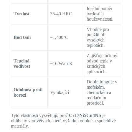
Ideální poměr
Tvrdost
35-40 HRC
tvrdosti a
houževnatosti.
Vhodné pro
použití při
Bod tání
~1,400°C
vysokých
teplotách.
Zajišťuje účinný
Tepelná
odvod tepla v
~16 W/m-K
vodivost
kritických
aplikacích.
Dobře funguje v
mořském,
Odolnost proti
Vynikající
chemickém a
korozi
oxidačním
prostředí.
Tyto vlastnosti vysvětlují, proč
Cr17Ni5Cu4Nb
je
oblíbený v odvětvích, která vyžadují odolné a spolehlivé
materiály.