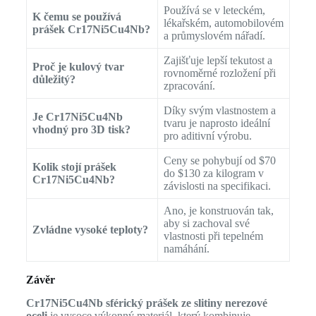
Používá se v leteckém,
K čemu se používá
lékařském, automobilovém
prášek Cr17Ni5Cu4Nb?
a průmyslovém nářadí.
Zajišťuje lepší tekutost a
Proč je kulový tvar
rovnoměrné rozložení při
důležitý?
zpracování.
Díky svým vlastnostem a
Je Cr17Ni5Cu4Nb
tvaru je naprosto ideální
vhodný pro 3D tisk?
pro aditivní výrobu.
Ceny se pohybují od $70
Kolik stojí prášek
do $130 za kilogram v
Cr17Ni5Cu4Nb?
závislosti na specifikaci.
Ano, je konstruován tak,
aby si zachoval své
Zvládne vysoké teploty?
vlastnosti při tepelném
namáhání.
Závěr
Cr17Ni5Cu4Nb sférický prášek ze slitiny nerezové
oceli
je vysoce výkonný materiál, který kombinuje