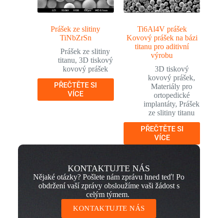
Prášek ze slitiny
Ti6Al4V prášek
TiNbZrSn
Kovový prášek na bázi
titanu pro aditivní
Prášek ze slitiny
výrobu
titanu
,
3D tiskový
kovový prášek
3D tiskový
kovový prášek
,
PŘEČTĚTE SI
Materiály pro
VÍCE
ortopedické
implantáty
,
Prášek
ze slitiny titanu
PŘEČTĚTE SI
VÍCE
KONTAKTUJTE NÁS
Nějaké otázky? Pošlete nám zprávu hned teď! Po
obdržení vaší zprávy obsloužíme vaši žádost s
celým týmem.
KONTAKTUJTE NÁS