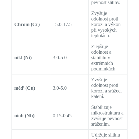
pevnost slitiny.
Zvyšuje
odolnost proti
Chrom (Cr)
15.0-17.5
korozi a výkon
při vysokých
teplotách.
Zlepšuje
odolnost a
nikl (Ni)
3.0-5.0
stabilitu v
extrémních
podmínkách.
Zvyšuje
odolnost proti
měď (Cu)
3.0-5.0
korozi a srážecí
kalení.
Stabilizuje
mikrostrukturu a
niob (Nb)
0.15-0.45
zvyšuje pevnost
srážením.
Udržuje slitinu