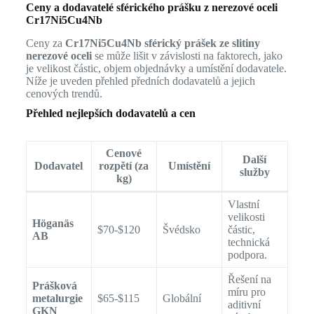
Ceny a dodavatelé sférického prášku z nerezové oceli
Cr17Ni5Cu4Nb
Ceny za
Cr17Ni5Cu4Nb sférický prášek ze slitiny
nerezové oceli
se může lišit v závislosti na faktorech, jako
je velikost částic, objem objednávky a umístění dodavatele.
Níže je uveden přehled předních dodavatelů a jejich
cenových trendů.
Přehled nejlepších dodavatelů a cen
Cenové
Další
Dodavatel
rozpětí (za
Umístění
služby
kg)
Vlastní
velikosti
Höganäs
$70-$120
Švédsko
částic,
AB
technická
podpora.
Řešení na
Prášková
míru pro
metalurgie
$65-$115
Globální
aditivní
GKN