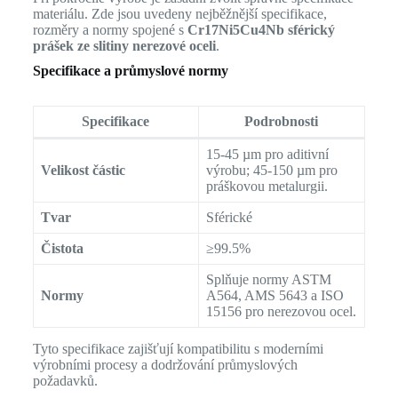
materiálu. Zde jsou uvedeny nejběžnější specifikace,
rozměry a normy spojené s
Cr17Ni5Cu4Nb sférický
prášek ze slitiny nerezové oceli
.
Specifikace a průmyslové normy
Specifikace
Podrobnosti
15-45 µm pro aditivní
Velikost částic
výrobu; 45-150 µm pro
práškovou metalurgii.
Tvar
Sférické
Čistota
≥99.5%
Splňuje normy ASTM
Normy
A564, AMS 5643 a ISO
15156 pro nerezovou ocel.
Tyto specifikace zajišťují kompatibilitu s moderními
výrobními procesy a dodržování průmyslových
požadavků.