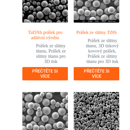
Ti45Nb prášek pro
Prášek ze slitiny TiNb
aditivní výrobu
Prášek ze slitiny
Prášek ze slitiny
titanu
,
3D tiskový
titanu
,
Prášek ze
kovový prášek
,
slitiny titanu pro
Prášek ze slitiny
3D tisk
titanu pro 3D tisk
PŘEČTĚTE SI
PŘEČTĚTE SI
VÍCE
VÍCE