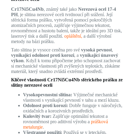
Cr17Ni5Cu4Nb
, známý také jako
Nerezová ocel 17-4
PH
, je slitina nerezové oceli tvrdnoucí při srážení. Její
sférická forma prášku, vytvořená pomocí pokročilých
atomizačních procesů, zajišťuje výjimečnou tekutost,
rovnoměrnost a hustotu balení, takže je ideální pro 3D tisk,
laserový tisk a další použití.
opláštění,
a další výrobní
metody na bázi prášku.
Tato slitina je vysoce ceněna pro své
vysoká pevnost
,
vynikající odolnost proti korozi
, a
vynikající únavový
výkon
. Když k tomu připočteme jeho schopnost zachovat
si mechanické vlastnosti při zvýšených teplotách, získáme
materiál, který snadno zvládá extrémní prostředí.
Klíčové vlastnosti Cr17Ni5Cu4Nb sférického prášku ze
slitiny nerezové oceli
Vysokopevnostní slitina:
Výjimečné mechanické
vlastnosti s vynikající pevností v tahu a mezí kluzu.
Odolnost proti korozi:
Dobře funguje v náročných,
oxidačních a korozivních prostředích.
Kulovitý tvar:
Zajišťuje optimální tekutost a
rovnoměrnost pro aditivní výrobu a
prášková
metalurgie
.
Všestranné použití:
Používá se v leteckém,