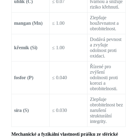
uhlík (C)
≤ 0.07
tvárnou a snižuje
riziko křehnutí.
Zlepšuje
mangan (Mn)
≤ 1.00
houževnatost a
obrobitelnost.
Dodává pevnost
a zvyšuje
křemík (Si)
≤ 1.00
odolnost proti
oxidaci.
Řízené pro
zvýšení
fosfor (P)
≤ 0.040
odolnosti proti
korozi a
obrobitelnosti.
Zlepšuje
obrobitelnost bez
síra (S)
≤ 0.030
narušení
strukturální
integrity.
Mechanické a fyzikální vlastnosti prášku ze sférické