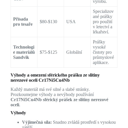
výrobu.
Specializov
ané prášky
Přísada
$80-$130
USA
pro použití
pro tesaře
v letectví a
lékařství.
Prášky
Technologi
vysoké
e materiálů
$75-$125
Globální
čistoty pro
Sandvik
průmyslové
aplikace.
Výhody a omezení sférického prášku ze slitiny
nerezové oceli Cr17Ni5Cu4Nb
Každý materiál má své silné a slabé stránky.
Prozkoumejme výhody a nevýhody používání
Cr17Ni5Cu4Nb sférický prášek ze slitiny nerezové
oceli
.
Výhody
Výjimečná síla:
Snadno zvládá prostředí s vysokou
zátěží.