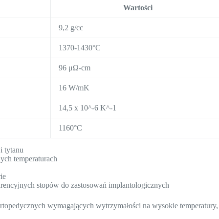
Wartości
9,2 g/cc
1370-1430°C
96 μΩ-cm
16 W/mK
14,5 x 10^-6 K^-1
1160°C
 tytanu
ych temperaturach
ie
encyjnych stopów do zastosowań implantologicznych
ortopedycznych wymagających wytrzymałości na wysokie temperatury,