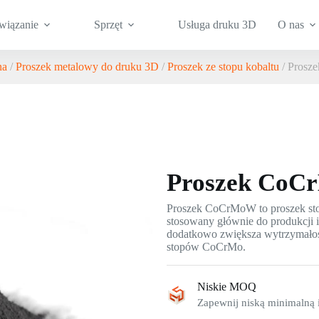
wiązanie
Sprzęt
Usługa druku 3D
O nas
na
/
Proszek metalowy do druku 3D
/
Proszek ze stopu kobaltu
/ Pros
Proszek Co
Proszek CoCrMoW to proszek s
stosowany głównie do produkcji
dodatkowo zwiększa wytrzymałoś
stopów CoCrMo.
Niskie MOQ
Zapewnij niską minimalną i