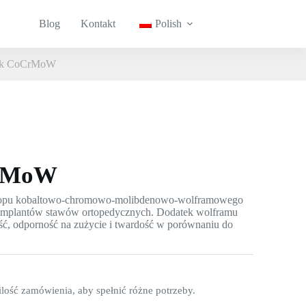
Blog
Kontakt
Polish
zek CoCrMoW
CrMoW
topu kobaltowo-chromowo-molibdenowo-wolframowego
 implantów stawów ortopedycznych. Dodatek wolframu
ć, odporność na zużycie i twardość w porównaniu do
lość zamówienia, aby spełnić różne potrzeby.