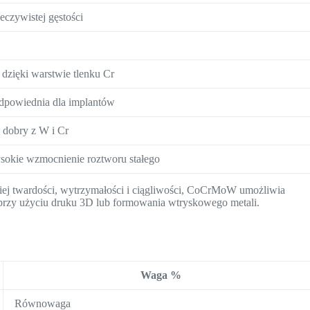
czywistej gęstości
dzięki warstwie tlenku Cr
dpowiednia dla implantów
 dobry z W i Cr
sokie wzmocnienie roztworu stałego
iej twardości, wytrzymałości i ciągliwości, CoCrMoW umożliwia
rzy użyciu druku 3D lub formowania wtryskowego metali.
Waga %
Równowaga