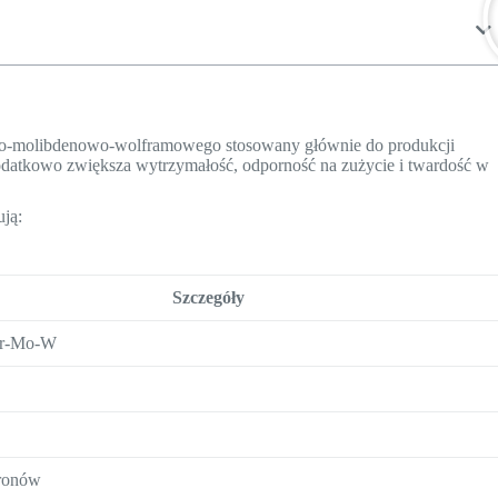
o-molibdenowo-wolframowego stosowany głównie do produkcji
atkowo zwiększa wytrzymałość, odporność na zużycie i twardość w
ją:
Szczegóły
Cr-Mo-W
ronów