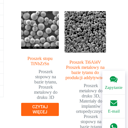
Proszek stopu
Proszek Ti6Al4V
TiNbZrSn
Proszek metalowy na
Proszek
bazie tytanu do
stopowy na
produkcji addytywnej
bazie tytanu
,
Proszek
Proszek
Zapytanie
metalowy do
metalowy do
druku 3D
,
druku 3D
Materiały do
implantów
CZYTAJ
ortopedycznych
,
E-mail
WIĘCEJ
Proszek
stopowy na
bazie tytanu