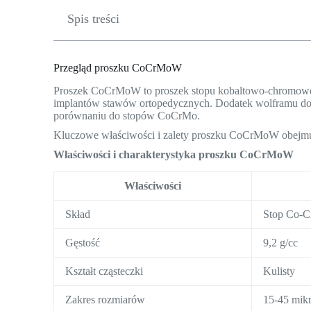
Spis treści
Przegląd proszku CoCrMoW
Proszek CoCrMoW to proszek stopu kobaltowo-chromow
implantów stawów ortopedycznych. Dodatek wolframu dod
porównaniu do stopów CoCrMo.
Kluczowe właściwości i zalety proszku CoCrMoW obejmu
Właściwości i charakterystyka proszku CoCrMoW
Właściwości
Skład
Stop Co-
Gęstość
9,2 g/cc
Kształt cząsteczki
Kulisty
Zakres rozmiarów
15-45 mik