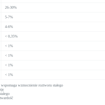
26-30%
5-7%
4-6%
< 0,35%
< 1%
< 1%
< 1%
< 1%
, wspomaga wzmocnienie roztworu stałego
zję
stałego
 twardość