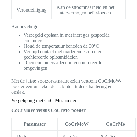
Kan de stroombaarheid en het
Verontreiniging
sintervermogen beïnvloeden
Aanbevelingen:
Verzegeld opslaan in met inert gas gespoelde
containers
Houd de temperatuur beneden de 30°C
Vermijd contact met oxiderende zuren en
gechloreerde oplosmiddelen
Open containers alleen in gecontroleerde
omgevingen
Met de juiste voorzorgsmaatregelen vertoont CoCrMoW-
poeder een uitstekende stabiliteit tijdens hantering en
opslag.
Vergelijking met CoCrMo-poeder
CoCrMoW versus CoCrMo-poeder
Parameter
CoCrMoW
CoCrMo
Dikte
9,2 g/cc
8,3 g/cc