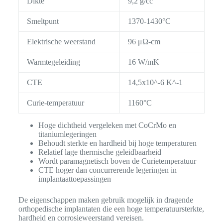
Dikte
9,2 g/cc
Smeltpunt
1370-1430°C
Elektrische weerstand
96 μΩ-cm
Warmtegeleiding
16 W/mK
CTE
14,5x10^-6 K^-1
Curie-temperatuur
1160°C
Hoge dichtheid vergeleken met CoCrMo en
titaniumlegeringen
Behoudt sterkte en hardheid bij hoge temperaturen
Relatief lage thermische geleidbaarheid
Wordt paramagnetisch boven de Curietemperatuur
CTE hoger dan concurrerende legeringen in
implantaattoepassingen
De eigenschappen maken gebruik mogelijk in dragende
orthopedische implantaten die een hoge temperatuursterkte,
hardheid en corrosieweerstand vereisen.