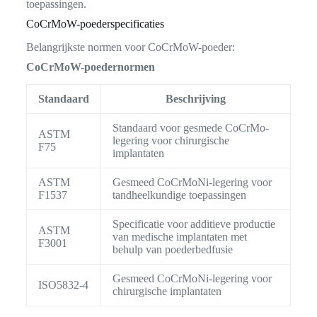
toepassingen.
CoCrMoW-poederspecificaties
Belangrijkste normen voor CoCrMoW-poeder:
CoCrMoW-poedernormen
Standaard
Beschrijving
Standaard voor gesmede CoCrMo-
ASTM
legering voor chirurgische
F75
implantaten
ASTM
Gesmeed CoCrMoNi-legering voor
F1537
tandheelkundige toepassingen
Specificatie voor additieve productie
ASTM
van medische implantaten met
F3001
behulp van poederbedfusie
Gesmeed CoCrMoNi-legering voor
ISO5832-4
chirurgische implantaten