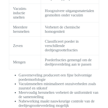
Vacuüm-
Hoogzuivere uitgangsmaterialen
inductie
gesmolten onder vacuüm
smelten
Meerdere
Verbetert de chemische
hersmelten
homogeniteit
Classificeert poeder in
Zeven
verschillende
deeltjesgroottefracties
Poederfracties gemengd om de
Mengen
deeltjesverdeling aan te passen
Gasverneveling produceert een fijne bolvormige
poedermorfologie
Vacuümsmelten minimaliseert onzuiverheden zoals
zuurstof en stikstof
Meervoudig hersmelten verbetert de uniformiteit van
de samenstelling
Nabewerking maakt nauwkeurige controle van de
deeltjesgrootteverdeling mogelijk