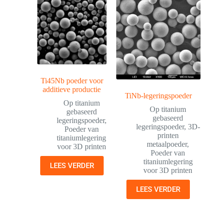
Ti45Nb poeder voor
additieve productie
TiNb-legeringspoeder
Op titanium
Op titanium
gebaseerd
gebaseerd
legeringspoeder
,
legeringspoeder
,
3D-
Poeder van
printen
titaniumlegering
metaalpoeder
,
voor 3D printen
Poeder van
titaniumlegering
LEES VERDER
voor 3D printen
LEES VERDER