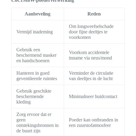
CoCrMoW-poederverwerking
Aanbeveling
Reden
Om longweefselschade
Vermijd inademing
door fijne deeltjes te
voorkomen
Gebruik een
Voorkom accidentele
beschermend masker
inname via neus/mond
en handschoenen
Hanteren in goed
Verminder de circulatie
geventileerde ruimtes
van deeltjes in de lucht
Gebruik geschikte
beschermende
Minimaliseer huidcontact
kleding
Zorg ervoor dat er
geen
Poeder kan ontbranden in
ontstekingsbronnen in
een zuurstofatmosfeer
de buurt zijn