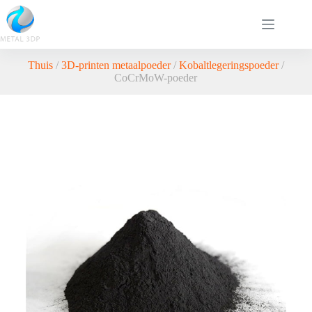
Thuis
/
3D-printen metaalpoeder
/
Kobaltlegeringspoeder
/
CoCrMoW-poeder