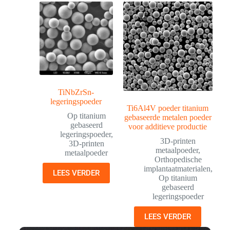
TiNbZrSn-
legeringspoeder
Ti6Al4V poeder titanium
Op titanium
gebaseerde metalen poeder
gebaseerd
voor additieve productie
legeringspoeder
,
3D-printen
3D-printen
metaalpoeder
,
metaalpoeder
Orthopedische
implantaatmaterialen
,
LEES VERDER
Op titanium
gebaseerd
legeringspoeder
LEES VERDER