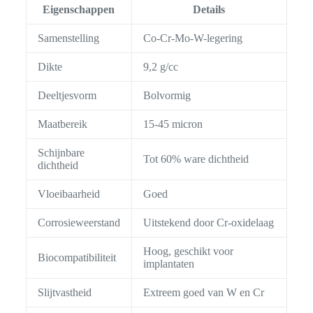
Eigenschappen
Details
Samenstelling
Co-Cr-Mo-W-legering
Dikte
9,2 g/cc
Deeltjesvorm
Bolvormig
Maatbereik
15-45 micron
Schijnbare
Tot 60% ware dichtheid
dichtheid
Vloeibaarheid
Goed
Corrosieweerstand
Uitstekend door Cr-oxidelaag
Hoog, geschikt voor
Biocompatibiliteit
implantaten
Slijtvastheid
Extreem goed van W en Cr