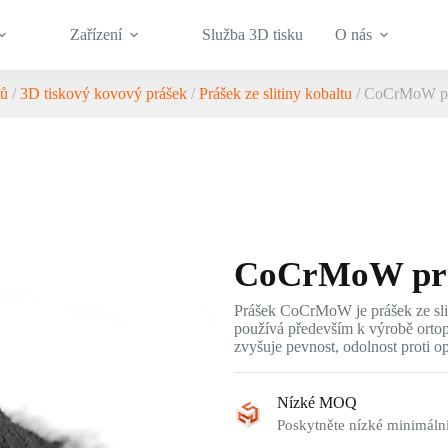
Zařízení
Služba 3D tisku
O nás
ů
/
3D tiskový kovový prášek
/
Prášek ze slitiny kobaltu
/ CoCrMoW p
CoCrMoW pr
Prášek CoCrMoW je prášek ze sli
používá především k výrobě orto
zvyšuje pevnost, odolnost proti o
Nízké MOQ
Poskytněte nízké minimální