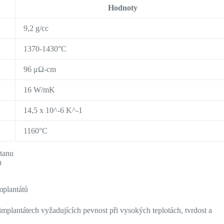
Hodnoty
9,2 g/cc
1370-1430°C
96 μΩ-cm
16 W/mK
14,5 x 10^-6 K^-1
1160°C
itanu
h
mplantátů
implantátech vyžadujících pevnost při vysokých teplotách, tvrdost a