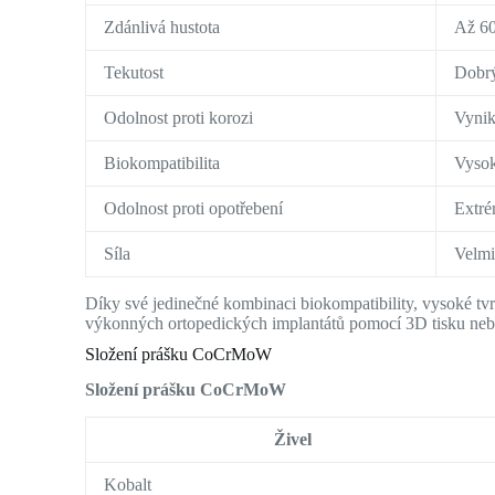
Zdánlivá hustota
Až 60
Tekutost
Dobr
Odolnost proti korozi
Vynik
Biokompatibilita
Vysok
Odolnost proti opotřebení
Extré
Síla
Velmi
Díky své jedinečné kombinaci biokompatibility, vysoké 
výkonných ortopedických implantátů pomocí 3D tisku neb
Složení prášku CoCrMoW
Složení prášku CoCrMoW
Živel
Kobalt