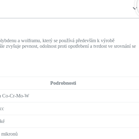
lybdenu a wolframu, který se používá především k výrobě
e zvyšuje pevnost, odolnost proti opotřebení a tvrdost ve srovnání se
Podrobnosti
na Co-Cr-Mo-W
/cc
cké
 mikronů