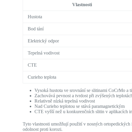
Vlastnosti
Hustota
Bod tání
Elektrický odpor
Tepelná vodivost
CTE
Curieho teplota
Vysoká hustota ve srovnání se slitinami CoCrMo a t
Zachovává pevnost a tvrdost při zvýšených teplotác
Relativně nízká tepelná vodivost
Nad Curieho teplotou se stává paramagnetickým
CTE vyšší než u konkurenčních slitin v aplikacích i
Tyto vlastnosti umožňují použití v nosných ortopedických 
odolnost proti korozi.