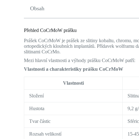
Obsah
Přehled CoCrMoW prášku
Prášek CoCrMoW je prášek ze slitiny kobaltu, chromu, mo
ortopedických kloubních implantátů. Přídavek wolframu dál
slitinami CoCrMo.
Mezi hlavní vlastnosti a výhody prášku CoCrMoW patří:
Vlastnosti a charakteristiky prášku CoCrMoW
Vlastnosti
Složení
Sliti
Hustota
9,2 g
Tvar částic
Sféri
Rozsah velikostí
15-45