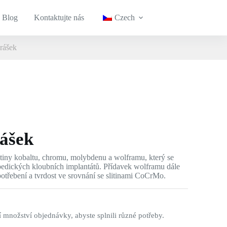
Blog
Kontaktujte nás
Czech
rášek
ášek
tiny kobaltu, chromu, molybdenu a wolframu, který se
pedických kloubních implantátů. Přídavek wolframu dále
potřebení a tvrdost ve srovnání se slitinami CoCrMo.
 množství objednávky, abyste splnili různé potřeby.