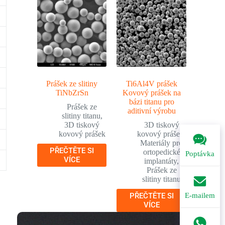
Prášek ze slitiny
Ti6Al4V prášek
TiNbZrSn
Kovový prášek na
bázi titanu pro
Prášek ze
aditivní výrobu
slitiny titanu
,
3D tiskový
3D tiskový
kovový prášek
kovový prášek
,
Materiály pro
PŘEČTĚTE SI
ortopedické
Poptávka
VÍCE
implantáty
,
Prášek ze
slitiny titanu
PŘEČTĚTE SI
E-mailem
VÍCE