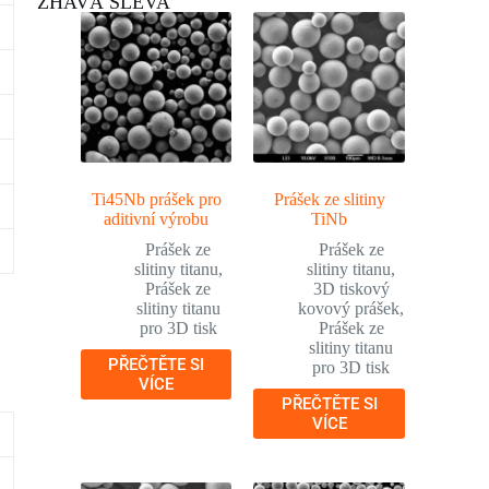
ŽHAVÁ SLEVA
Ti45Nb prášek pro
Prášek ze slitiny
aditivní výrobu
TiNb
Prášek ze
Prášek ze
slitiny titanu
,
slitiny titanu
,
Prášek ze
3D tiskový
slitiny titanu
kovový prášek
,
pro 3D tisk
Prášek ze
slitiny titanu
PŘEČTĚTE SI
pro 3D tisk
VÍCE
PŘEČTĚTE SI
VÍCE