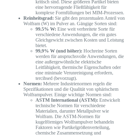
kritisch sind. Diese größeren Partikel bieten
eine hervorragende Fließfähigkeit für
komplexe Formfüllungen bei MIM-Prozessen.
Reinheitsgrad:
Sie gibt den prozentualen Anteil von
Wolfram (W) im Pulver an. Gängige Sorten sind:
99.5% W:
Eine weit verbreitete Sorte für
verschiedene Anwendungen, die ein gutes
Gleichgewicht zwischen Kosten und Leistung
bietet.
99,9% W (und höher):
Hochreine Sorten
werden für anspruchsvolle Anwendungen, die
eine außergewöhnliche elektrische
Leitfähigkeit, thermische Eigenschaften oder
eine minimale Verunreinigung erfordern,
tercihsed (bevorzugt).
Normen:
Mehrere Industrienormen regeln die
Spezifikationen und die Qualität von sphärischem
Wolframpulver. Einige wichtige Normen sind:
ASTM International (ASTM):
Entwickelt
technische Normen für verschiedene
Materialien, darunter Metallpulver wie
Wolfram. Die ASTM-Normen für
kugelförmiges Wolframpulver behandeln
Faktoren wie Partikelgrößenverteilung,
chemische Zusammensetzung und