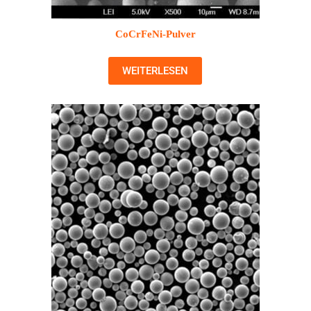
CoCrFeNi-Pulver
WEITERLESEN