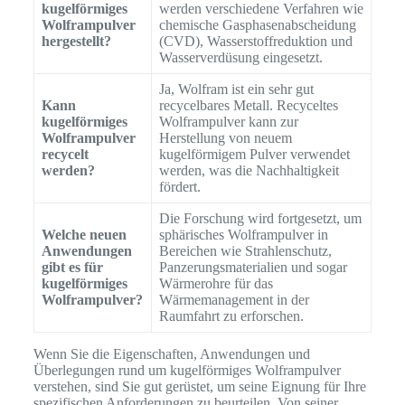
kugelförmiges
werden verschiedene Verfahren wie
Wolframpulver
chemische Gasphasenabscheidung
hergestellt?
(CVD), Wasserstoffreduktion und
Wasserverdüsung eingesetzt.
Ja, Wolfram ist ein sehr gut
Kann
recycelbares Metall. Recyceltes
kugelförmiges
Wolframpulver kann zur
Wolframpulver
Herstellung von neuem
recycelt
kugelförmigem Pulver verwendet
werden?
werden, was die Nachhaltigkeit
fördert.
Die Forschung wird fortgesetzt, um
Welche neuen
sphärisches Wolframpulver in
Anwendungen
Bereichen wie Strahlenschutz,
gibt es für
Panzerungsmaterialien und sogar
kugelförmiges
Wärmerohre für das
Wolframpulver?
Wärmemanagement in der
Raumfahrt zu erforschen.
Wenn Sie die Eigenschaften, Anwendungen und
Überlegungen rund um kugelförmiges Wolframpulver
verstehen, sind Sie gut gerüstet, um seine Eignung für Ihre
spezifischen Anforderungen zu beurteilen. Von seiner