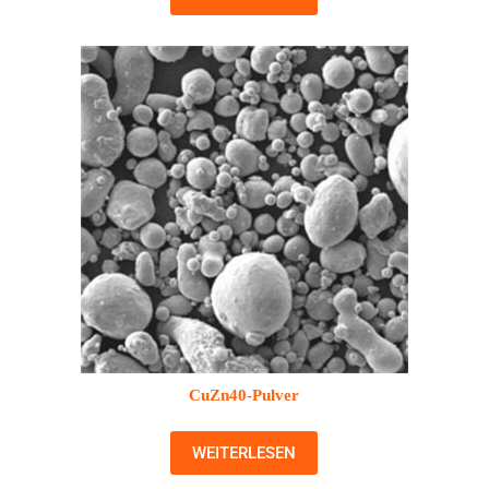
CuZn40-Pulver
WEITERLESEN