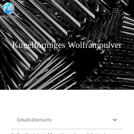
Kugelförmiges Wolframpulver
Inhaltsübersicht