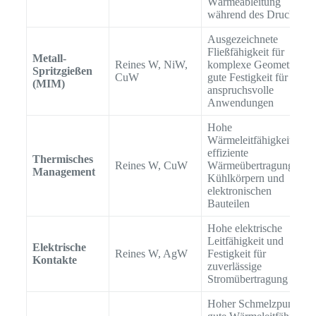
Wärmeableitung
während des Drucks
Ausgezeichnete
Fließfähigkeit für
Metall-
Reines W, NiW,
komplexe Geometrien,
Spritzgießen
CuW
gute Festigkeit für
(MIM)
anspruchsvolle
Anwendungen
Hohe
Wärmeleitfähigkeit für
effiziente
Thermisches
Reines W, CuW
Wärmeübertragung in
Management
Kühlkörpern und
elektronischen
Bauteilen
Hohe elektrische
Leitfähigkeit und
Elektrische
Reines W, AgW
Festigkeit für
Kontakte
zuverlässige
Stromübertragung
Hoher Schmelzpunkt,