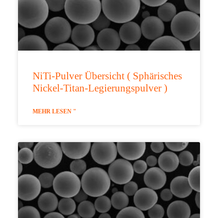
NiTi-Pulver Übersicht ( Sphärisches
Nickel-Titan-Legierungspulver )
MEHR LESEN "