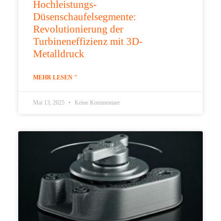
Hochleistungs-
Düsenschaufelsegmente:
Revolutionierung der
Turbineneffizienz mit 3D-
Metalldruck
MEHR LESEN "
Mai 13, 2025
Keine Kommentare