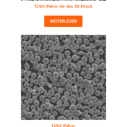
TiAl3-Pulver für den 3D-Druck
WEITERLESEN
TiAl2-Pulver