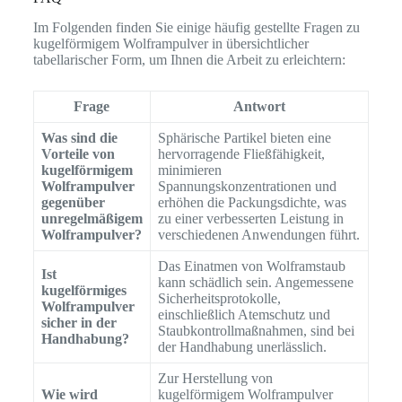
Im Folgenden finden Sie einige häufig gestellte Fragen zu
kugelförmigem Wolframpulver in übersichtlicher
tabellarischer Form, um Ihnen die Arbeit zu erleichtern:
Frage
Antwort
Was sind die
Sphärische Partikel bieten eine
Vorteile von
hervorragende Fließfähigkeit,
kugelförmigem
minimieren
Wolframpulver
Spannungskonzentrationen und
gegenüber
erhöhen die Packungsdichte, was
unregelmäßigem
zu einer verbesserten Leistung in
Wolframpulver?
verschiedenen Anwendungen führt.
Das Einatmen von Wolframstaub
Ist
kann schädlich sein. Angemessene
kugelförmiges
Sicherheitsprotokolle,
Wolframpulver
einschließlich Atemschutz und
sicher in der
Staubkontrollmaßnahmen, sind bei
Handhabung?
der Handhabung unerlässlich.
Zur Herstellung von
Wie wird
kugelförmigem Wolframpulver