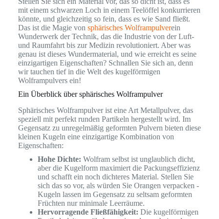
Stellen Sie sich ein Material vor, das so dicht ist, dass es
mit einem schwarzen Loch in einem Teelöffel konkurrieren
könnte, und gleichzeitig so fein, dass es wie Sand fließt.
Das ist die Magie von
sphärisches Wolframpulver
ein
Wunderwerk der Technik, das die Industrie von der Luft-
und Raumfahrt bis zur Medizin revolutioniert. Aber was
genau ist dieses Wundermaterial, und wie erreicht es seine
einzigartigen Eigenschaften? Schnallen Sie sich an, denn
wir tauchen tief in die Welt des kugelförmigen
Wolframpulvers ein!
Ein Überblick über sphärisches Wolframpulver
Sphärisches Wolframpulver ist eine Art Metallpulver, das
speziell mit perfekt runden Partikeln hergestellt wird. Im
Gegensatz zu unregelmäßig geformten Pulvern bieten diese
kleinen Kugeln eine einzigartige Kombination von
Eigenschaften:
Hohe Dichte:
Wolfram selbst ist unglaublich dicht,
aber die Kugelform maximiert die Packungseffizienz
und schafft ein noch dichteres Material. Stellen Sie
sich das so vor, als würden Sie Orangen verpacken -
Kugeln lassen im Gegensatz zu seltsam geformten
Früchten nur minimale Leerräume.
Hervorragende Fließfähigkeit:
Die kugelförmigen