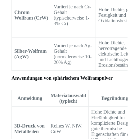
Variiert je nach Cr-
Hohe Dichte, gute
Chrom-
Gehalt
Festigkeit und
Wolfram (CrW)
(typischerweise 1-
Oxidationsbeständig
3% Cr)
Hohe Dichte,
Variiert je nach Ag-
hervorragende
Silber-Wolfram
Gehalt
elektrische Leitfähig
(AgW)
(normalerweise 10-
und Lichtbogen-
20% Ag)
Erosionsbeständigke
Anwendungen von sphärischem Wolframpulver
Materialauswahl
Anmeldung
Begründung
(typisch)
Hohe Dichte und
Fließfähigkeit für
komplizierte Designs,
3D-Druck von
Reines W, NiW,
gute thermische
Metallteilen
CuW
Eigenschaften für die