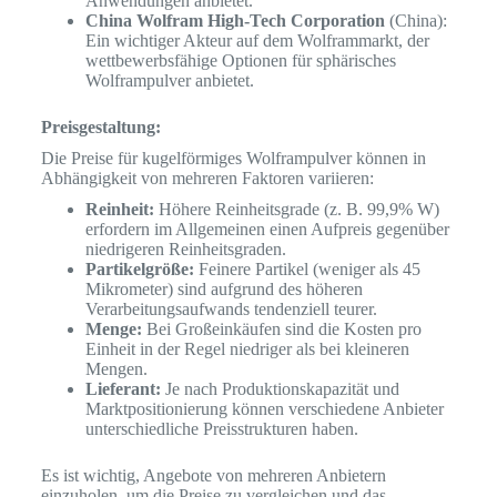
Anwendungen anbietet.
China Wolfram High-Tech Corporation
(China):
Ein wichtiger Akteur auf dem Wolframmarkt, der
wettbewerbsfähige Optionen für sphärisches
Wolframpulver anbietet.
Preisgestaltung:
Die Preise für kugelförmiges Wolframpulver können in
Abhängigkeit von mehreren Faktoren variieren:
Reinheit:
Höhere Reinheitsgrade (z. B. 99,9% W)
erfordern im Allgemeinen einen Aufpreis gegenüber
niedrigeren Reinheitsgraden.
Partikelgröße:
Feinere Partikel (weniger als 45
Mikrometer) sind aufgrund des höheren
Verarbeitungsaufwands tendenziell teurer.
Menge:
Bei Großeinkäufen sind die Kosten pro
Einheit in der Regel niedriger als bei kleineren
Mengen.
Lieferant:
Je nach Produktionskapazität und
Marktpositionierung können verschiedene Anbieter
unterschiedliche Preisstrukturen haben.
Es ist wichtig, Angebote von mehreren Anbietern
einzuholen, um die Preise zu vergleichen und das