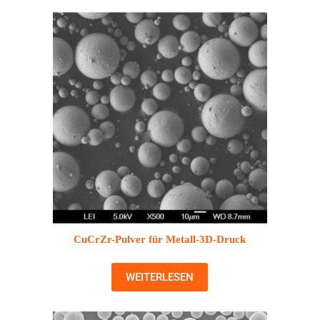
CuCrZr-Pulver für Metall-3D-Druck
WEITERLESEN