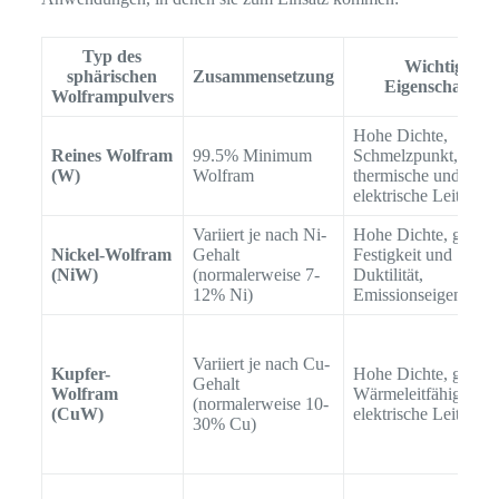
Typ des
Wichtige
sphärischen
Zusammensetzung
Eigenschaften
Wolframpulvers
Hohe Dichte,
Reines Wolfram
99.5% Minimum
Schmelzpunkt,
(W)
Wolfram
thermische und
elektrische Leitfähig
Variiert je nach Ni-
Hohe Dichte, gute
Nickel-Wolfram
Gehalt
Festigkeit und
(NiW)
(normalerweise 7-
Duktilität,
12% Ni)
Emissionseigenschaf
Variiert je nach Cu-
Kupfer-
Hohe Dichte, gute
Gehalt
Wolfram
Wärmeleitfähigkeit 
(normalerweise 10-
(CuW)
elektrische Leitfähig
30% Cu)