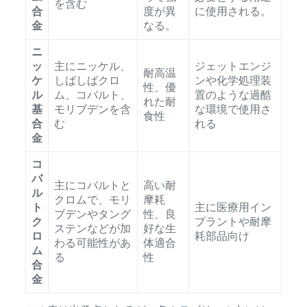
を含む
合
度が異
に使用される。
金
なる。
ニ
ッ
主にニッケル、
ジェットエンジ
耐高温
ケ
しばしばクロ
ンや化学処理装
性、優
ル
ム、コバルト、
置のような過酷
れた耐
基
モリブデンを含
な環境で使用さ
食性
合
む
れる
金
コ
バ
主にコバルトと
高い耐
ル
クロムで、モリ
摩耗
ト
主に医療用イン
ブデンやタング
性、良
ク
プラントや耐摩
ステンなどが加
好な生
ロ
耗部品向け
わる可能性があ
体適合
ム
る
性
合
金