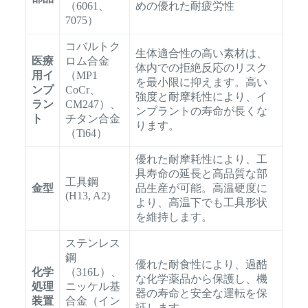
（6061、
めの優れた耐疲労性
7075）
コバルトク
生体適合性の高い素材は、
医療
ロム合金
体内での拒絶反応のリスク
用イ
（MP1
を最小限に抑えます。高い
ンプ
CoCr、
強度と耐摩耗性により、イ
ラン
CM247）、
ンプラントの寿命が長くな
ト
チタン合金
ります。
（Ti64）
優れた耐摩耗性により、工
具寿命の延長と高品質な部
工具鋼
金型
品生産が可能。高温硬度に
(H13, A2)
より、高温下でも工具形状
を維持します。
ステンレス
鋼
優れた耐食性により、過酷
化学
（316L）、
な化学薬品から保護し、機
処理
ニッケル基
器の寿命と安全な運転を保
装置
合金（イン
証します。