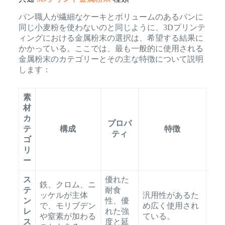
パン職人が繊細なケーキとボリュームのあるパンに
同じ小麦粉を使わないのと同じように、3Dプリンテ
ィングにおける金属粉末の選択は、希望する結果に
かかっている。ここでは、最も一般的に使用される
金属粉末のカテゴリーとその主な特徴について説明
します：
素
材
カ
プロパ
テ
構成
特徴
ティ
ゴ
リ
ー
ス
優れた
鉄、クロム、ニ
テ
耐食
ッケルが主体
汎用性があるた
ン
性、優
で、モリブデン
め広く使用され
レ
れた強
や窒素が加わる
ている。
ス
度と延