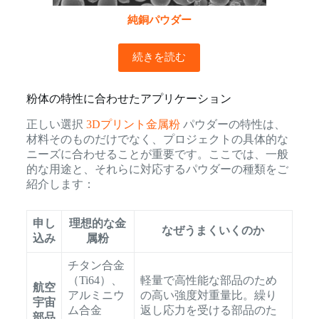
純銅パウダー
続きを読む
粉体の特性に合わせたアプリケーション
正しい選択
3Dプリント金属粉
パウダーの特性は、
材料そのものだけでなく、プロジェクトの具体的な
ニーズに合わせることが重要です。ここでは、一般
的な用途と、それらに対応するパウダーの種類をご
紹介します：
申し
理想的な金
なぜうまくいくのか
込み
属粉
チタン合金
（Ti64）、
軽量で高性能な部品のため
航空
アルミニウ
の高い強度対重量比。繰り
宇宙
ム合金
返し応力を受ける部品のた
部品