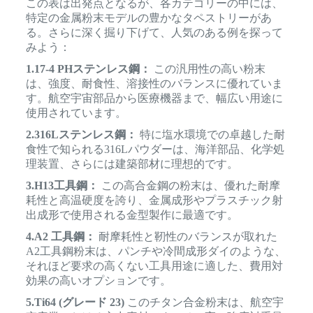
この表は出発点となるが、各カテゴリーの中には、
特定の金属粉末モデルの豊かなタペストリーがあ
る。さらに深く掘り下げて、人気のある例を探って
みよう：
1.17-4 PHステンレス鋼：
この汎用性の高い粉末
は、強度、耐食性、溶接性のバランスに優れていま
す。航空宇宙部品から医療機器まで、幅広い用途に
使用されています。
2.316Lステンレス鋼：
特に塩水環境での卓越した耐
食性で知られる316Lパウダーは、海洋部品、化学処
理装置、さらには建築部材に理想的です。
3.H13工具鋼：
この高合金鋼の粉末は、優れた耐摩
耗性と高温硬度を誇り、金属成形やプラスチック射
出成形で使用される金型製作に最適です。
4.A2 工具鋼：
耐摩耗性と靭性のバランスが取れた
A2工具鋼粉末は、パンチや冷間成形ダイのような、
それほど要求の高くない工具用途に適した、費用対
効果の高いオプションです。
5.Ti64 (グレード 23)
このチタン合金粉末は、航空宇