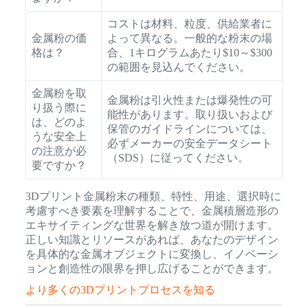
コストは材料、粒度、供給業者に
金属粉の価
よって異なる。一般的な粉末の場
格は？
合、1キログラムあたり$10～$300
の範囲を見込んでください。
金属粉を取
金属粉は引火性または爆発性の可
り扱う際に
能性があります。取り扱いおよび
は、どのよ
保管のガイドラインについては、
うな安全上
必ずメーカーの安全データシート
の注意が必
（SDS）に従ってください。
要ですか？
3Dプリント金属粉末の種類、特性、用途、選択時に
考慮すべき要素を理解することで、金属積層造形の
エキサイティングな世界を解き放つ道が開けます。
正しい知識とリソースがあれば、あなたのデザイン
を具体的な金属オブジェクトに変換し、イノベーシ
ョンと創造性の限界を押し広げることができます。
より多くの3Dプリントプロセスを知る