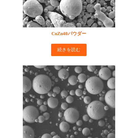
CuZn40パウダー
続きを読む