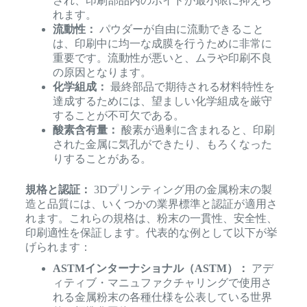
され、印刷部品内のボイドが最小限に抑えら
れます。
流動性：
パウダーが自由に流動できること
は、印刷中に均一な成膜を行うために非常に
重要です。流動性が悪いと、ムラや印刷不良
の原因となります。
化学組成：
最終部品で期待される材料特性を
達成するためには、望ましい化学組成を厳守
することが不可欠である。
酸素含有量：
酸素が過剰に含まれると、印刷
された金属に気孔ができたり、もろくなった
りすることがある。
規格と認証：
3Dプリンティング用の金属粉末の製
造と品質には、いくつかの業界標準と認証が適用さ
れます。これらの規格は、粉末の一貫性、安全性、
印刷適性を保証します。代表的な例として以下が挙
げられます：
ASTMインターナショナル（ASTM）：
アデ
ィティブ・マニュファクチャリングで使用さ
れる金属粉末の各種仕様を公表している世界