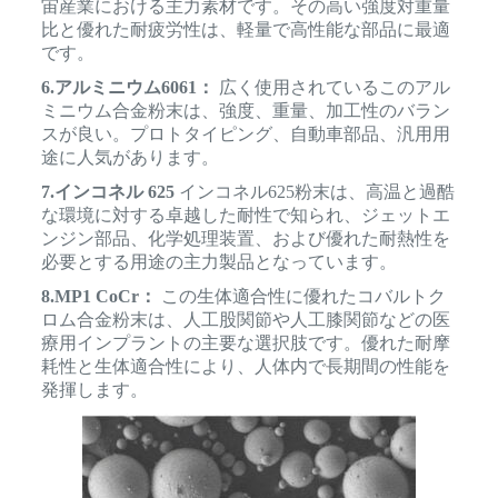
宙産業における主力素材です。その高い強度対重量
比と優れた耐疲労性は、軽量で高性能な部品に最適
です。
6.アルミニウム6061：
広く使用されているこのアル
ミニウム合金粉末は、強度、重量、加工性のバラン
スが良い。プロトタイピング、自動車部品、汎用用
途に人気があります。
7.インコネル 625
インコネル625粉末は、高温と過酷
な環境に対する卓越した耐性で知られ、ジェットエ
ンジン部品、化学処理装置、および優れた耐熱性を
必要とする用途の主力製品となっています。
8.MP1 CoCr：
この生体適合性に優れたコバルトク
ロム合金粉末は、人工股関節や人工膝関節などの医
療用インプラントの主要な選択肢です。優れた耐摩
耗性と生体適合性により、人体内で長期間の性能を
発揮します。