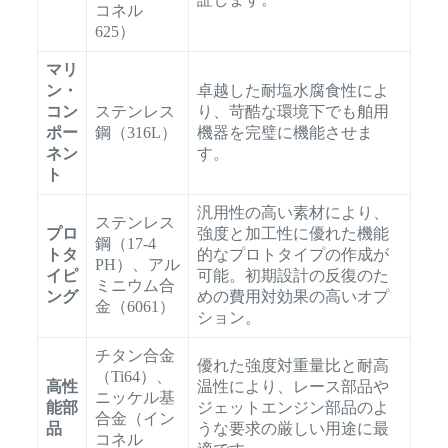
コネル
625）
マリ
ン・
卓越した耐塩水腐食性によ
コン
ステンレス
り、苛酷な環境下でも舶用
ポー
鋼（316L）
機器を完璧に機能させま
ネン
す。
ト
汎用性の高い素材により、
ステンレス
プロ
強度と加工性に優れた機能
鋼（17-4
トタ
的なプロトタイプの作成が
PH）、アル
イピ
可能。初期設計の反復のた
ミニウム合
ング
めの費用対効果の高いオプ
金（6061）
ション。
チタン合金
優れた強度対重量比と耐高
（Ti64）、
高性
温性により、レース部品や
ニッケル基
能部
ジェットエンジン部品のよ
合金（イン
品
うな要求の厳しい用途に最
コネル