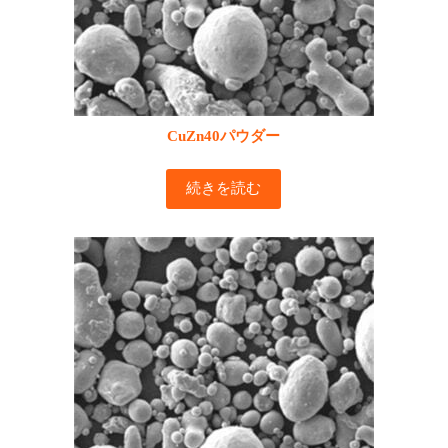
CuZn40パウダー
続きを読む