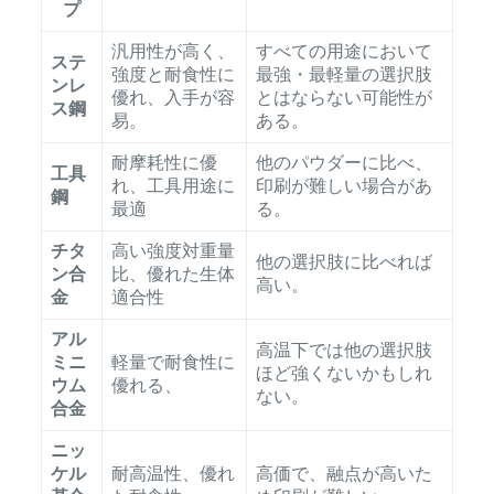
プ
汎用性が高く、
すべての用途において
ステ
強度と耐食性に
最強・最軽量の選択肢
ンレ
優れ、入手が容
とはならない可能性が
ス鋼
易。
ある。
耐摩耗性に優
他のパウダーに比べ、
工具
れ、工具用途に
印刷が難しい場合があ
鋼
最適
る。
チタ
高い強度対重量
他の選択肢に比べれば
ン合
比、優れた生体
高い。
金
適合性
アル
高温下では他の選択肢
ミニ
軽量で耐食性に
ほど強くないかもしれ
ウム
優れる、
ない。
合金
ニッ
ケル
耐高温性、優れ
高価で、融点が高いた