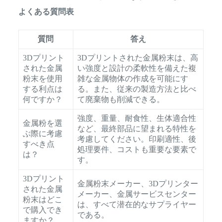
よくある質問表
質問
答え
3Dプリント
3Dプリントされた金属粉末は、高
された金属
い強度と設計の柔軟性を備えた複
粉末を使用
雑な金属物体の作成を可能にす
する利点は
る。また、従来の製造方法と比べ
何ですか？
て廃棄物も削減できる。
強度、重量、耐食性、生体適合性
金属粉を選
など、最終部品に望まれる特性を
ぶ際に考慮
考慮してください。印刷適性、後
すべき点
処理要件、コストも重要な要素で
は？
す。
3Dプリント
金属粉末メーカー、3Dプリンター
された金属
メーカー、金属サービスセンター
粉末はどこ
は、すべて潜在的なサプライヤー
で購入でき
である。
ますか？