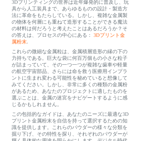
3Dプリンティングの世界は近年爆発的に普及し、玩
具から人工装具まで、あらゆるものの設計・製造方
法に革命をもたらしている。しかし、複雑な金属製
の物体を何層にも重ねて造形することができる魔法
の材料は何だろうと考えたことはあるだろうか？そ
の答えは、プロセスの中心にある：
3Dプリント金
属粉末
.
これらの微細な金属粒は、金属積層造形の縁の下の
力持ちである。巨大な袋に何百万個もの小さな粒子
が詰まっていて、その一つ一つが複雑な歯車や軽量
の航空宇宙部品、さらには命を救う医療用インプラ
ントに生まれ変わる可能性を秘めていると想像して
みてください。しかし、非常に多くの種類の金属粉
があるため、あなたのプロジェクトに適したものを
選ぶことは、金属の迷宮をナビゲートするように感
じるかもしれません。
この包括的なガイドは、あなたのニーズに最適な3D
プリント金属粉末を自信を持って選択するための知
識を提供します。これらのパウダーの様々な分類を
掘り下げ、その特性を探り、それぞれのパウダーが
輝く具体的な用途を明らかにします。デジタル時代