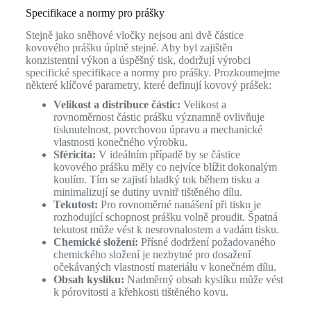
Specifikace a normy pro prášky
Stejně jako sněhové vločky nejsou ani dvě částice
kovového prášku úplně stejné. Aby byl zajištěn
konzistentní výkon a úspěšný tisk, dodržují výrobci
specifické specifikace a normy pro prášky. Prozkoumejme
některé klíčové parametry, které definují kovový prášek:
Velikost a distribuce částic:
Velikost a
rovnoměrnost částic prášku významně ovlivňuje
tisknutelnost, povrchovou úpravu a mechanické
vlastnosti konečného výrobku.
Sféricita:
V ideálním případě by se částice
kovového prášku měly co nejvíce blížit dokonalým
koulím. Tím se zajistí hladký tok během tisku a
minimalizují se dutiny uvnitř tištěného dílu.
Tekutost:
Pro rovnoměrné nanášení při tisku je
rozhodující schopnost prášku volně proudit. Špatná
tekutost může vést k nesrovnalostem a vadám tisku.
Chemické složení:
Přísné dodržení požadovaného
chemického složení je nezbytné pro dosažení
očekávaných vlastností materiálu v konečném dílu.
Obsah kyslíku:
Nadměrný obsah kyslíku může vést
k pórovitosti a křehkosti tištěného kovu.