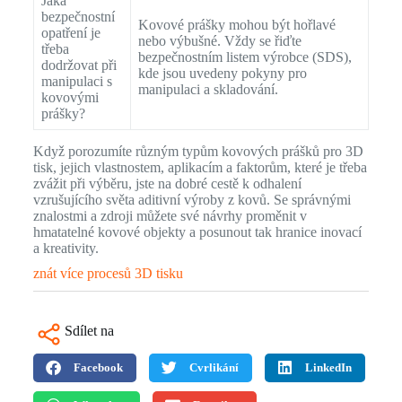
Jaká
bezpečnostní
Kovové prášky mohou být hořlavé
opatření je
nebo výbušné. Vždy se řiďte
třeba
bezpečnostním listem výrobce (SDS),
dodržovat při
kde jsou uvedeny pokyny pro
manipulaci s
manipulaci a skladování.
kovovými
prášky?
Když porozumíte různým typům kovových prášků pro 3D
tisk, jejich vlastnostem, aplikacím a faktorům, které je třeba
zvážit při výběru, jste na dobré cestě k odhalení
vzrušujícího světa aditivní výroby z kovů. Se správnými
znalostmi a zdroji můžete své návrhy proměnit v
hmatatelné kovové objekty a posunout tak hranice inovací
a kreativity.
znát více procesů 3D tisku
Sdílet na
Facebook
Cvrlikání
LinkedIn