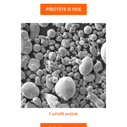
PŘEČTĚTE SI VÍCE
CuZn40 prášek