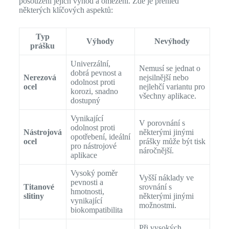
posouzení jejich výhod a omezení. Zde je přehled
některých klíčových aspektů:
Typ
Výhody
Nevýhody
prášku
Univerzální,
Nemusí se jednat o
dobrá pevnost a
Nerezová
nejsilnější nebo
odolnost proti
ocel
nejlehčí variantu pro
korozi, snadno
všechny aplikace.
dostupný
Vynikající
V porovnání s
odolnost proti
Nástrojová
některými jinými
opotřebení, ideální
ocel
prášky může být tisk
pro nástrojové
náročnější.
aplikace
Vysoký poměr
Vyšší náklady ve
pevnosti a
Titanové
srovnání s
hmotnosti,
slitiny
některými jinými
vynikající
možnostmi.
biokompatibilita
Při vysokých