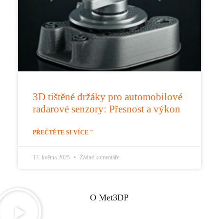
3D tištěné držáky pro automobilové
radarové senzory: Přesnost a výkon
PŘEČTĚTE SI VÍCE "
13. května 2025
Žádné komentáře
O Met3DP