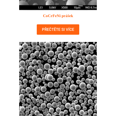
CoCrFeNi prášek
PŘEČTĚTE SI VÍCE