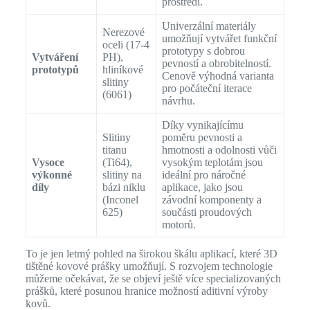
prostředí.
Univerzální materiály
Nerezové
umožňují vytvářet funkční
oceli (17-4
prototypy s dobrou
Vytváření
PH),
pevností a obrobitelností.
prototypů
hliníkové
Cenově výhodná varianta
slitiny
pro počáteční iterace
(6061)
návrhu.
Díky vynikajícímu
Slitiny
poměru pevnosti a
titanu
hmotnosti a odolnosti vůči
Vysoce
(Ti64),
vysokým teplotám jsou
výkonné
slitiny na
ideální pro náročné
díly
bázi niklu
aplikace, jako jsou
(Inconel
závodní komponenty a
625)
součásti proudových
motorů.
To je jen letmý pohled na širokou škálu aplikací, které 3D
tištěné kovové prášky umožňují. S rozvojem technologie
můžeme očekávat, že se objeví ještě více specializovaných
prášků, které posunou hranice možností aditivní výroby
kovů.