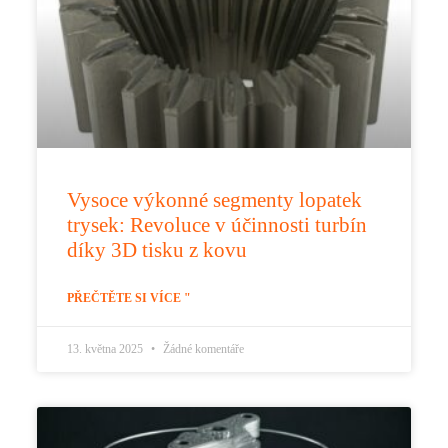
Vysoce výkonné segmenty lopatek
trysek: Revoluce v účinnosti turbín
díky 3D tisku z kovu
PŘEČTĚTE SI VÍCE "
13. května 2025
Žádné komentáře