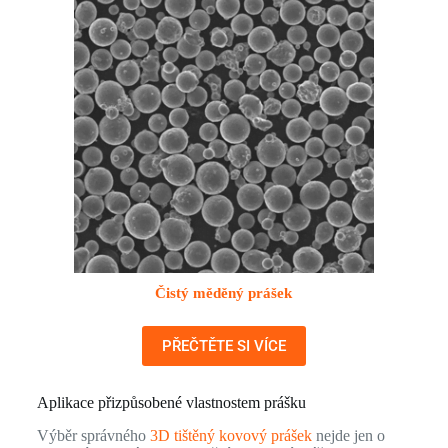
Čistý měděný prášek
PŘEČTĚTE SI VÍCE
Aplikace přizpůsobené vlastnostem prášku
Výběr správného
3D tištěný kovový prášek
nejde jen o