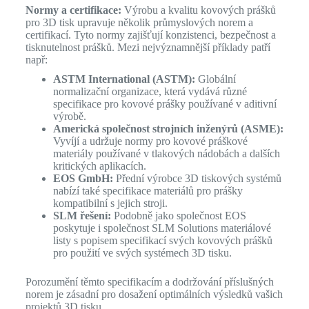
Normy a certifikace:
Výrobu a kvalitu kovových prášků
pro 3D tisk upravuje několik průmyslových norem a
certifikací. Tyto normy zajišťují konzistenci, bezpečnost a
tisknutelnost prášků. Mezi nejvýznamnější příklady patří
např:
ASTM International (ASTM):
Globální
normalizační organizace, která vydává různé
specifikace pro kovové prášky používané v aditivní
výrobě.
Americká společnost strojních inženýrů (ASME):
Vyvíjí a udržuje normy pro kovové práškové
materiály používané v tlakových nádobách a dalších
kritických aplikacích.
EOS GmbH:
Přední výrobce 3D tiskových systémů
nabízí také specifikace materiálů pro prášky
kompatibilní s jejich stroji.
SLM řešení:
Podobně jako společnost EOS
poskytuje i společnost SLM Solutions materiálové
listy s popisem specifikací svých kovových prášků
pro použití ve svých systémech 3D tisku.
Porozumění těmto specifikacím a dodržování příslušných
norem je zásadní pro dosažení optimálních výsledků vašich
projektů 3D tisku.