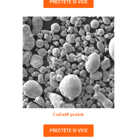
PŘEČTĚTE SI VÍCE
CuZn40 prášek
PŘEČTĚTE SI VÍCE