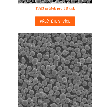
TiAl3 prášek pro 3D tisk
PŘEČTĚTE SI VÍCE