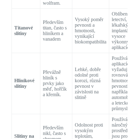
wolfram.
Oblíbené v
Vysoký poměr
letectví,
Především
pevnosti a
lékařských
Titanové
titan, často s
hmotnosti,
implantátech 
slitiny
hliníkem a
vynikající
vysoce
vanadem
biokompatibilita
výkonných
aplikacích.
Používá se v
aplikacích
Lehké, dobře
vyžadujících
Převážně
odolné proti
rovnováhu me
hliník s
Hliníkové
korozi, různá
hmotností a
prvky jako
slitiny
pevnost v
pevností,
měď, hořčík
závislosti na
například v
a křemík.
slitině
automobilov
a leteckém
průmyslu.
Používá se v
Odolnost proti
náročných
Především
vysokým
prostředích, j
nikl, často s
Slitiny na
teplotám,
jsou proudov
chromem,