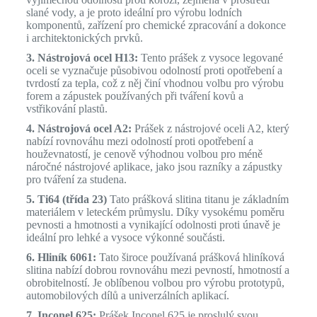
slané vody, a je proto ideální pro výrobu lodních
komponentů, zařízení pro chemické zpracování a dokonce
i architektonických prvků.
3. Nástrojová ocel H13:
Tento prášek z vysoce legované
oceli se vyznačuje působivou odolností proti opotřebení a
tvrdostí za tepla, což z něj činí vhodnou volbu pro výrobu
forem a zápustek používaných při tváření kovů a
vstřikování plastů.
4. Nástrojová ocel A2:
Prášek z nástrojové oceli A2, který
nabízí rovnováhu mezi odolností proti opotřebení a
houževnatostí, je cenově výhodnou volbou pro méně
náročné nástrojové aplikace, jako jsou razníky a zápustky
pro tváření za studena.
5. Ti64 (třída 23)
Tato prášková slitina titanu je základním
materiálem v leteckém průmyslu. Díky vysokému poměru
pevnosti a hmotnosti a vynikající odolnosti proti únavě je
ideální pro lehké a vysoce výkonné součásti.
6. Hliník 6061:
Tato široce používaná prášková hliníková
slitina nabízí dobrou rovnováhu mezi pevností, hmotností a
obrobitelností. Je oblíbenou volbou pro výrobu prototypů,
automobilových dílů a univerzálních aplikací.
7. Inconel 625:
Prášek Inconel 625 je proslulý svou