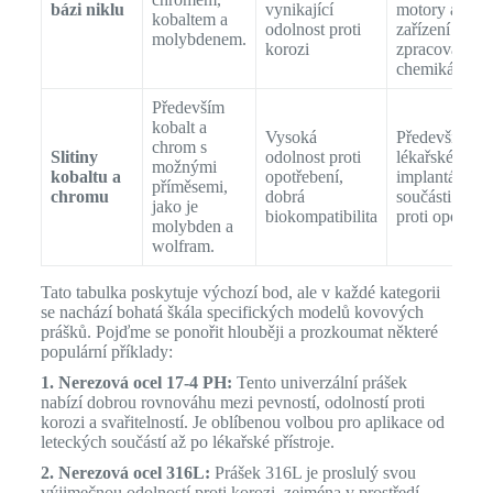
bázi niklu
vynikající
motory a
kobaltem a
odolnost proti
zařízení pro
molybdenem.
korozi
zpracování
chemikálií.
Především
kobalt a
Vysoká
Především pr
chrom s
Slitiny
odolnost proti
lékařské
možnými
kobaltu a
opotřebení,
implantáty a
příměsemi,
chromu
dobrá
součásti odol
jako je
biokompatibilita
proti opotřebe
molybden a
wolfram.
Tato tabulka poskytuje výchozí bod, ale v každé kategorii
se nachází bohatá škála specifických modelů kovových
prášků. Pojďme se ponořit hlouběji a prozkoumat některé
populární příklady:
1. Nerezová ocel 17-4 PH:
Tento univerzální prášek
nabízí dobrou rovnováhu mezi pevností, odolností proti
korozi a svařitelností. Je oblíbenou volbou pro aplikace od
leteckých součástí až po lékařské přístroje.
2. Nerezová ocel 316L:
Prášek 316L je proslulý svou
výjimečnou odolností proti korozi, zejména v prostředí