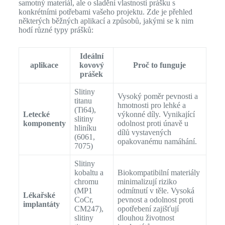
samotný materiál, ale o sladění vlastností prášku s
konkrétními potřebami vašeho projektu. Zde je přehled
některých běžných aplikací a způsobů, jakými se k nim
hodí různé typy prášků:
Ideální
aplikace
kovový
Proč to funguje
prášek
Slitiny
Vysoký poměr pevnosti a
titanu
hmotnosti pro lehké a
(Ti64),
Letecké
výkonné díly. Vynikající
slitiny
komponenty
odolnost proti únavě u
hliníku
dílů vystavených
(6061,
opakovanému namáhání.
7075)
Slitiny
kobaltu a
Biokompatibilní materiály
chromu
minimalizují riziko
(MP1
odmítnutí v těle. Vysoká
Lékařské
CoCr,
pevnost a odolnost proti
implantáty
CM247),
opotřebení zajišťují
slitiny
dlouhou životnost