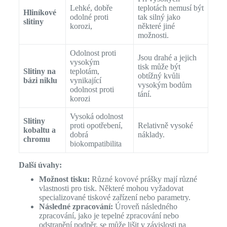
Lehké, dobře
teplotách nemusí být
Hliníkové
odolné proti
tak silný jako
slitiny
korozi,
některé jiné
možnosti.
Odolnost proti
Jsou drahé a jejich
vysokým
tisk může být
Slitiny na
teplotám,
obtížný kvůli
bázi niklu
vynikající
vysokým bodům
odolnost proti
tání.
korozi
Vysoká odolnost
Slitiny
proti opotřebení,
Relativně vysoké
kobaltu a
dobrá
náklady.
chromu
biokompatibilita
Další úvahy:
Možnost tisku:
Různé kovové prášky mají různé
vlastnosti pro tisk. Některé mohou vyžadovat
specializované tiskové zařízení nebo parametry.
Následné zpracování:
Úroveň následného
zpracování, jako je tepelné zpracování nebo
odstranění podpěr, se může lišit v závislosti na