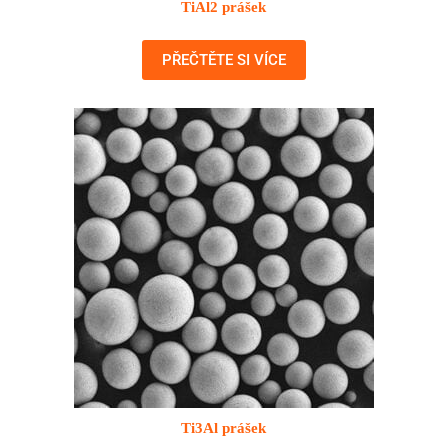
TiAl2 prášek
PŘEČTĚTE SI VÍCE
Ti3Al prášek