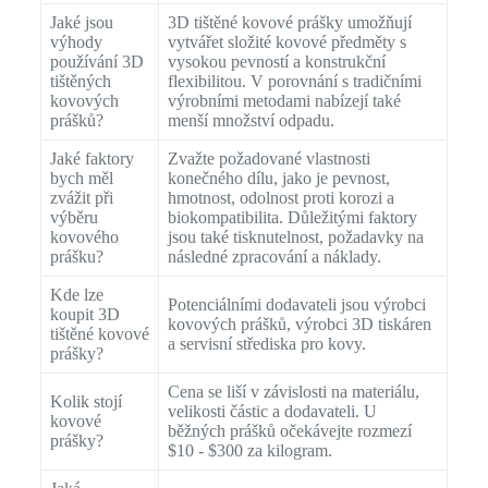
Jaké jsou
3D tištěné kovové prášky umožňují
výhody
vytvářet složité kovové předměty s
používání 3D
vysokou pevností a konstrukční
tištěných
flexibilitou. V porovnání s tradičními
kovových
výrobními metodami nabízejí také
prášků?
menší množství odpadu.
Jaké faktory
Zvažte požadované vlastnosti
bych měl
konečného dílu, jako je pevnost,
zvážit při
hmotnost, odolnost proti korozi a
výběru
biokompatibilita. Důležitými faktory
kovového
jsou také tisknutelnost, požadavky na
prášku?
následné zpracování a náklady.
Kde lze
Potenciálními dodavateli jsou výrobci
koupit 3D
kovových prášků, výrobci 3D tiskáren
tištěné kovové
a servisní střediska pro kovy.
prášky?
Cena se liší v závislosti na materiálu,
Kolik stojí
velikosti částic a dodavateli. U
kovové
běžných prášků očekávejte rozmezí
prášky?
$10 - $300 za kilogram.