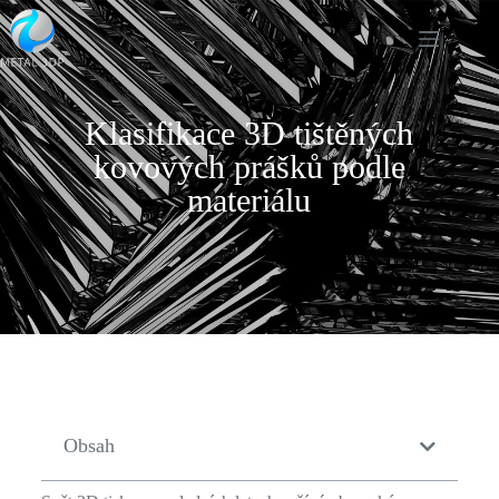
Klasifikace 3D tištěných
kovových prášků podle
materiálu
Obsah