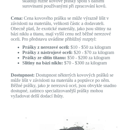
skladují různé kovové prášky spolu s dalšími
surovinami používanými při zpracování kovů.
Cena:
Cena kovového prášku se může výrazně lišit v
závislosti na materiálu, velikosti částic a dodavateli.
Obecně platí, že exotické materiály, jako jsou slitiny na
bázi niklu a titanu, mají vyšší cenu než běžné nerezové
oceli. Pro představu uvádíme přibližný rozptyl:
Prášky z nerezové oceli:
$10 - $50 za kilogram
Prášky z nástrojové oceli:
$20 - $70 za kilogram
Prášky ze slitin titanu:
$50 - $200 za kilogram
Slitiny na bázi niklu:
$70 - $300 za kilogram
Dostupnost:
Dostupnost některých kovových prášků se
může lišit v závislosti na materiálu a poptávce po něm.
Běžné prášky, jako je nerezová ocel, jsou obvykle snadno
dostupné, zatímco specializovanější prášky mohou
vyžadovat delší dodací lhůty.