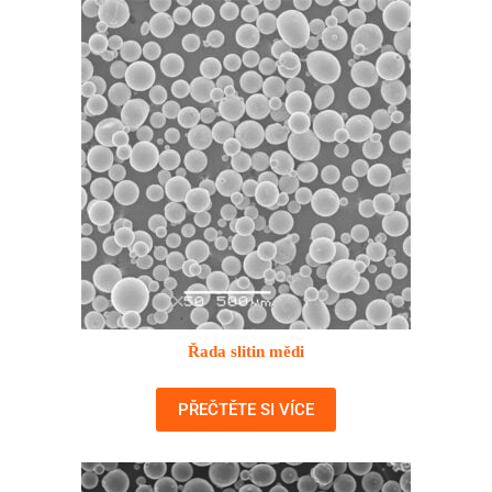
Řada slitin mědi
PŘEČTĚTE SI VÍCE