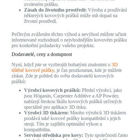
zvoleném prášku.
Zásah do životního prostředí:
Výroba a používání
některých kovových prášků může mít dopad na
životní prostředí.
Pečlivým zvážením těchto výhod a nevýhod můžete učinit
informované rozhodnutí o nejvhodnějším kovovém prášku
pro konkrétní požadavky vašeho projektu.
Dodavatelé, ceny a dostupnost
Nyní, když jste se vyzbrojili bohatými znalostmi o
3D
tištěné kovové prášky
, je čas prozkoumat, kde je můžete
získat. Zde je pohled do světa dodavatelů kovových
prášků:
Výrobci kovových prášků:
Přední výrobci, jako
jsou Höganäs, Carpenter Additive a AP Powder,
nabízejí širokou škálu kovových prášků určených
speciálně pro aplikace 3D tisku.
Výrobci 3D tiskáren:
Mnoho výrobců 3D tiskáren
prodává také kovové prášky kompatibilní s jejich
stroji. Tím je zajištěn optimální výkon a
kompatibilita.
Servisní střediska pro kovy:
Tyto společnosti často