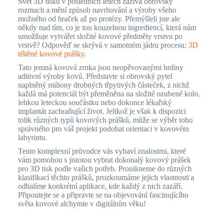
Svět 3D tisku v posledních letech zažívá obrovský
rozmach a mění způsob navrhování a výroby všeho
možného od hraček až po protézy. Přemýšleli jste ale
někdy nad tím, co je tou kouzelnou ingrediencí, která nám
umožňuje vytvářet složité kovové předměty vrstvu po
vrstvě? Odpověď se skrývá v samotném jádru procesu:
3D
tištěné kovové prášky
.
Tato jemná kovová zrnka jsou neopěvovanými hrdiny
aditivní výroby kovů. Představte si obrovský pytel
naplněný miliony drobných třpytivých částeček, z nichž
každá má potenciál být přeměněna na složité ozubené kolo,
lehkou leteckou součástku nebo dokonce lékařský
implantát zachraňující život. Jelikož je však k dispozici
tolik různých typů kovových prášků, může se výběr toho
správného pro váš projekt podobat orientaci v kovovém
labyrintu.
Tento komplexní průvodce vás vybaví znalostmi, které
vám pomohou s jistotou vybrat dokonalý kovový prášek
pro 3D tisk podle vašich potřeb. Pronikneme do různých
klasifikací těchto prášků, prozkoumáme jejich vlastnosti a
odhalíme konkrétní aplikace, kde každý z nich zazáří.
Připoutejte se a připravte se na objevování fascinujícího
světa kovové alchymie v digitálním věku!