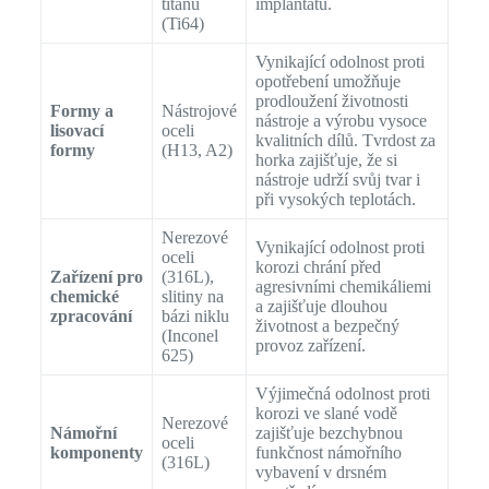
titanu
implantátů.
(Ti64)
Vynikající odolnost proti
opotřebení umožňuje
prodloužení životnosti
Formy a
Nástrojové
nástroje a výrobu vysoce
lisovací
oceli
kvalitních dílů. Tvrdost za
formy
(H13, A2)
horka zajišťuje, že si
nástroje udrží svůj tvar i
při vysokých teplotách.
Nerezové
Vynikající odolnost proti
oceli
korozi chrání před
Zařízení pro
(316L),
agresivními chemikáliemi
chemické
slitiny na
a zajišťuje dlouhou
zpracování
bázi niklu
životnost a bezpečný
(Inconel
provoz zařízení.
625)
Výjimečná odolnost proti
korozi ve slané vodě
Nerezové
Námořní
zajišťuje bezchybnou
oceli
komponenty
funkčnost námořního
(316L)
vybavení v drsném