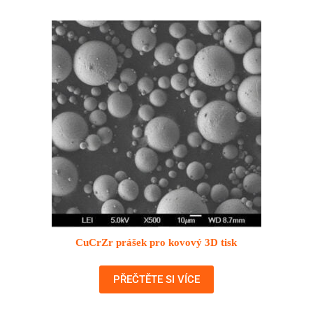
CuCrZr prášek pro kovový 3D tisk
PŘEČTĚTE SI VÍCE