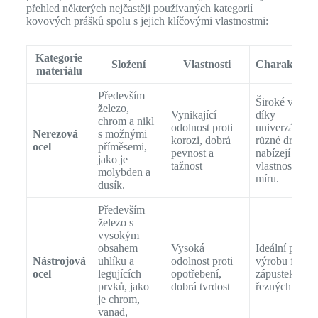
přehled některých nejčastěji používaných kategorií
kovových prášků spolu s jejich klíčovými vlastnostmi:
Kategorie
Složení
Vlastnosti
Charakterist
materiálu
Především
Široké využití
železo,
Vynikající
díky
chrom a nikl
odolnost proti
univerzálnosti
Nerezová
s možnými
korozi, dobrá
různé druhy
ocel
příměsemi,
pevnost a
nabízejí
jako je
tažnost
vlastnosti na
molybden a
míru.
dusík.
Především
železo s
vysokým
obsahem
Vysoká
Ideální pro
Nástrojová
uhlíku a
odolnost proti
výrobu forem
ocel
legujících
opotřebení,
zápustek a
prvků, jako
dobrá tvrdost
řezných nástr
je chrom,
vanad,