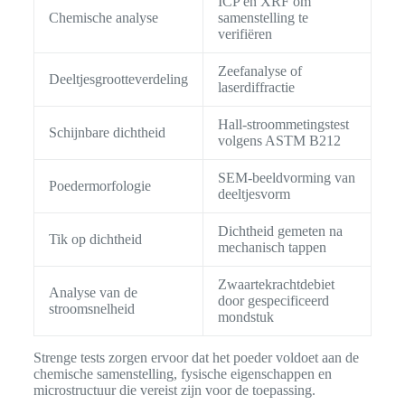
ICP en XRF om
Chemische analyse
samenstelling te
verifiëren
Zeefanalyse of
Deeltjesgrootteverdeling
laserdiffractie
Hall-stroommetingstest
Schijnbare dichtheid
volgens ASTM B212
SEM-beeldvorming van
Poedermorfologie
deeltjesvorm
Dichtheid gemeten na
Tik op dichtheid
mechanisch tappen
Zwaartekrachtdebiet
Analyse van de
door gespecificeerd
stroomsnelheid
mondstuk
Strenge tests zorgen ervoor dat het poeder voldoet aan de
chemische samenstelling, fysische eigenschappen en
microstructuur die vereist zijn voor de toepassing.