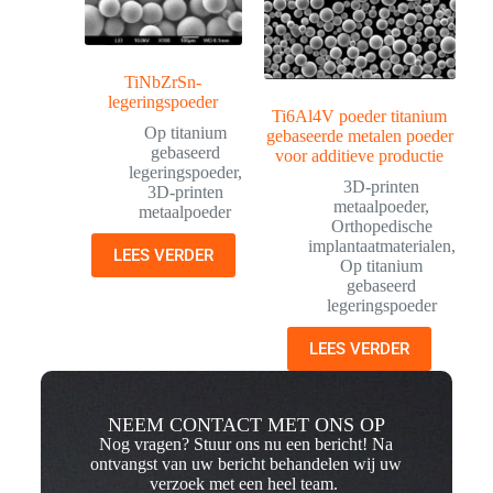
TiNbZrSn-
legeringspoeder
Ti6Al4V poeder titanium
Op titanium
gebaseerde metalen poeder
gebaseerd
voor additieve productie
legeringspoeder
,
3D-printen
3D-printen
metaalpoeder
,
metaalpoeder
Orthopedische
implantaatmaterialen
,
LEES VERDER
Op titanium
gebaseerd
legeringspoeder
LEES VERDER
NEEM CONTACT MET ONS OP
Nog vragen? Stuur ons nu een bericht! Na
ontvangst van uw bericht behandelen wij uw
verzoek met een heel team.