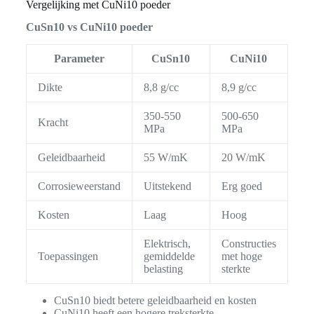
Vergelijking met CuNi10 poeder
CuSn10 vs CuNi10 poeder
Parameter
CuSn10
CuNi10
Dikte
8,8 g/cc
8,9 g/cc
350-550
500-650
Kracht
MPa
MPa
Geleidbaarheid
55 W/mK
20 W/mK
Corrosieweerstand
Uitstekend
Erg goed
Kosten
Laag
Hoog
Elektrisch,
Constructies
Toepassingen
gemiddelde
met hoge
belasting
sterkte
CuSn10 biedt betere geleidbaarheid en kosten
CuNi10 heeft een hogere treksterkte