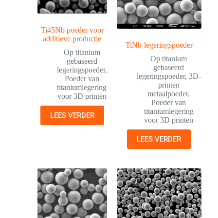
Ti45Nb poeder voor
additieve productie
TiNb-legeringspoeder
Op titanium
Op titanium
gebaseerd
gebaseerd
legeringspoeder
,
legeringspoeder
,
3D-
Poeder van
printen
titaniumlegering
metaalpoeder
,
voor 3D printen
Poeder van
titaniumlegering
LEES VERDER
voor 3D printen
LEES VERDER