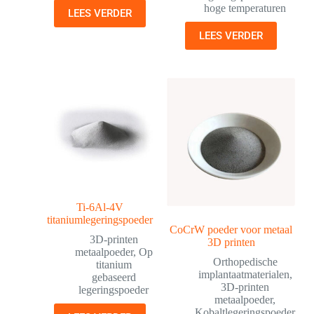
hoge temperaturen
LEES VERDER
LEES VERDER
Ti-6Al-4V
titaniumlegeringspoeder
CoCrW poeder voor metaal
3D-printen
3D printen
metaalpoeder
,
Op
Orthopedische
titanium
implantaatmaterialen
,
gebaseerd
3D-printen
legeringspoeder
metaalpoeder
,
Kobaltlegeringspoeder