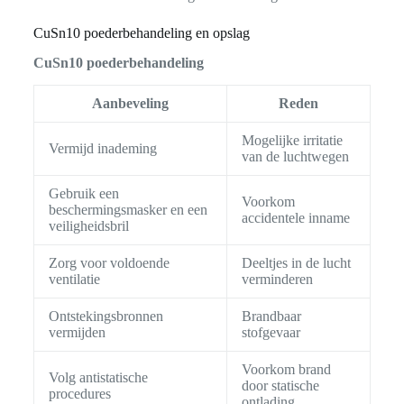
CuSn10 poederbehandeling en opslag
CuSn10 poederbehandeling
Aanbeveling
Reden
Mogelijke irritatie
Vermijd inademing
van de luchtwegen
Gebruik een
Voorkom
beschermingsmasker en een
accidentele inname
veiligheidsbril
Zorg voor voldoende
Deeltjes in de lucht
ventilatie
verminderen
Ontstekingsbronnen
Brandbaar
vermijden
stofgevaar
Voorkom brand
Volg antistatische
door statische
procedures
ontlading