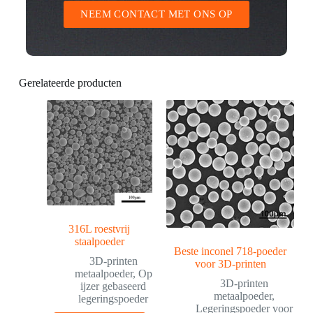
NEEM CONTACT MET ONS OP
Gerelateerde producten
316L roestvrij
staalpoeder
Beste inconel 718-poeder
3D-printen
voor 3D-printen
metaalpoeder
,
Op
3D-printen
ijzer gebaseerd
metaalpoeder
,
legeringspoeder
Legeringspoeder voor