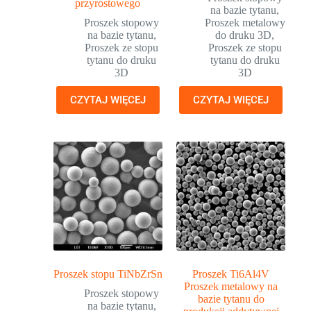
przyrostowego
na bazie tytanu
,
Proszek stopowy
Proszek metalowy
na bazie tytanu
,
do druku 3D
,
Proszek ze stopu
Proszek ze stopu
tytanu do druku
tytanu do druku
3D
3D
CZYTAJ WIĘCEJ
CZYTAJ WIĘCEJ
Proszek stopu TiNbZrSn
Proszek Ti6Al4V
Proszek metalowy na
Proszek stopowy
bazie tytanu do
na bazie tytanu
,