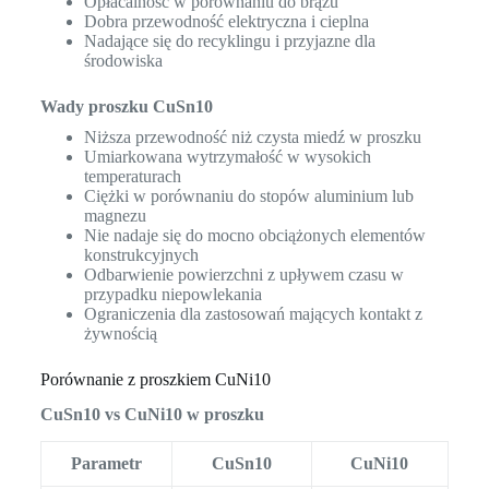
Opłacalność w porównaniu do brązu
Dobra przewodność elektryczna i cieplna
Nadające się do recyklingu i przyjazne dla
środowiska
Wady proszku CuSn10
Niższa przewodność niż czysta miedź w proszku
Umiarkowana wytrzymałość w wysokich
temperaturach
Ciężki w porównaniu do stopów aluminium lub
magnezu
Nie nadaje się do mocno obciążonych elementów
konstrukcyjnych
Odbarwienie powierzchni z upływem czasu w
przypadku niepowlekania
Ograniczenia dla zastosowań mających kontakt z
żywnością
Porównanie z proszkiem CuNi10
CuSn10 vs CuNi10 w proszku
Parametr
CuSn10
CuNi10