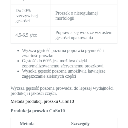
Do 50%
Proszek o nieregularnej
rzeczywistej
morfologii
gęstości
Poprawia się wraz ze wzrostem
4,5-6,5 g/cc
gęstości upakowania
Wyższa gęstość pozorna poprawia płynność i
zwartość proszku
Gęstość do 60% jest możliwa dzięki
zoptymalizowanemu sferycznemu proszkowi
Wysoka gęstość pozorna umożliwia łatwiejsze
zagęszczanie zielonych części
Wyższa gęstość pozorna prowadzi do lepszej wydajności
produkcji i jakości części.
Metoda produkcji proszku CuSn10
Produkcja proszku CuSn10
Metoda
Szczegóły