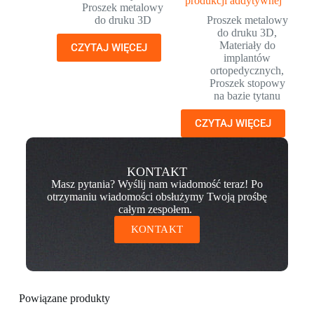
produkcji addytywnej
Proszek metalowy
do druku 3D
Proszek metalowy
do druku 3D
,
Materiały do
CZYTAJ WIĘCEJ
implantów
ortopedycznych
,
Proszek stopowy
na bazie tytanu
CZYTAJ WIĘCEJ
KONTAKT
Masz pytania? Wyślij nam wiadomość teraz! Po
otrzymaniu wiadomości obsłużymy Twoją prośbę
całym zespołem.
KONTAKT
Powiązane produkty