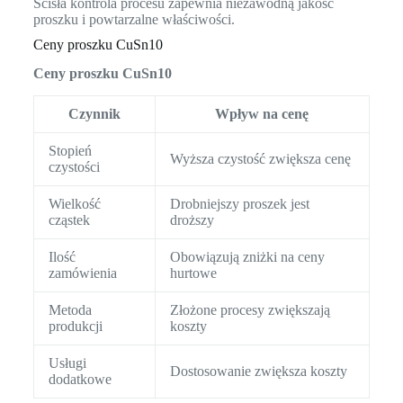
Ścisła kontrola procesu zapewnia niezawodną jakość
proszku i powtarzalne właściwości.
Ceny proszku CuSn10
Ceny proszku CuSn10
Czynnik
Wpływ na cenę
Stopień
Wyższa czystość zwiększa cenę
czystości
Wielkość
Drobniejszy proszek jest
cząstek
droższy
Ilość
Obowiązują zniżki na ceny
zamówienia
hurtowe
Metoda
Złożone procesy zwiększają
produkcji
koszty
Usługi
Dostosowanie zwiększa koszty
dodatkowe