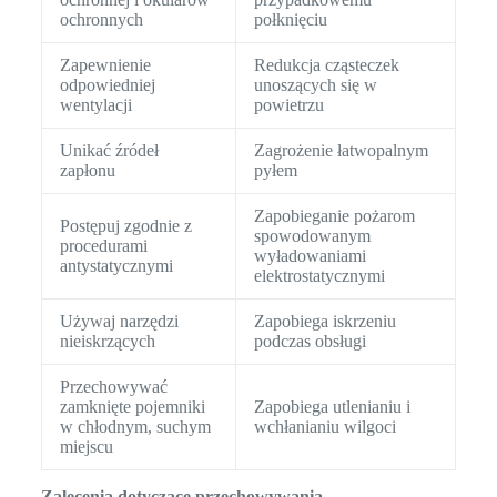
ochronnych
połknięciu
Zapewnienie
Redukcja cząsteczek
odpowiedniej
unoszących się w
wentylacji
powietrzu
Unikać źródeł
Zagrożenie łatwopalnym
zapłonu
pyłem
Zapobieganie pożarom
Postępuj zgodnie z
spowodowanym
procedurami
wyładowaniami
antystatycznymi
elektrostatycznymi
Używaj narzędzi
Zapobiega iskrzeniu
nieiskrzących
podczas obsługi
Przechowywać
zamknięte pojemniki
Zapobiega utlenianiu i
w chłodnym, suchym
wchłanianiu wilgoci
miejscu
Zalecenia dotyczące przechowywania