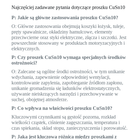
Najczęściej zadawane pytania dotyczące proszku CuSn10
P: Jakie są główne zastosowania proszku CuSn10?
O: Główne zastosowania obejmują koszyki łożysk, tuleje,
pręty spawalnicze, okładziny hamulcowe, elementy
przeciwcierne oraz styki elektryczne, złącza i szczotki. Jest
powszechnie stosowany w produktach motoryzacyjnych i
elektrycznych.
P: Czy proszek CuSn10 wymaga specjalnych środków
ostrożności?
O: Zalecane są ogólne środki ostrożności, w tym unikanie
wdychania, zapewnienie odpowiedniej wentylacji,
kontrolowanie zapylenia, zapobieganie źródłom zapłonu,
unikanie gromadzenia się ładunków elektrostatycznych,
używanie nieiskrzących narzędzi i przechowywanie w
suchej, obojętnej atmosferze.
P: Co wpływa na właściwości proszku CuSn10?
Kluczowymi czynnikami są gęstość pozorna, rozkład
wielkości cząstek, ciśnienie zagęszczania, temperatura i
czas spiekania, skład stopu, zanieczyszczenia i porowatość.
P: Jaka jest kluczowa różnica między proszkami z