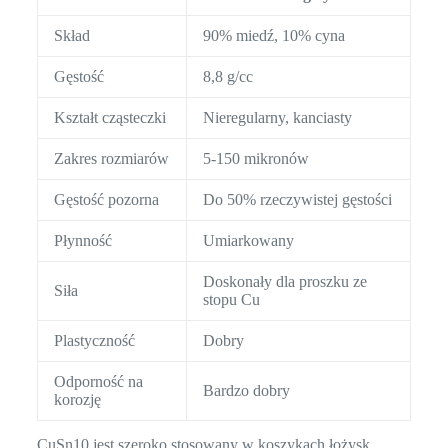
Skład
90% miedź, 10% cyna
Gęstość
8,8 g/cc
Kształt cząsteczki
Nieregularny, kanciasty
Zakres rozmiarów
5-150 mikronów
Gęstość pozorna
Do 50% rzeczywistej gęstości
Płynność
Umiarkowany
Doskonały dla proszku ze
Siła
stopu Cu
Plastyczność
Dobry
Odporność na
Bardzo dobry
korozję
CuSn10 jest szeroko stosowany w koszykach łożysk,