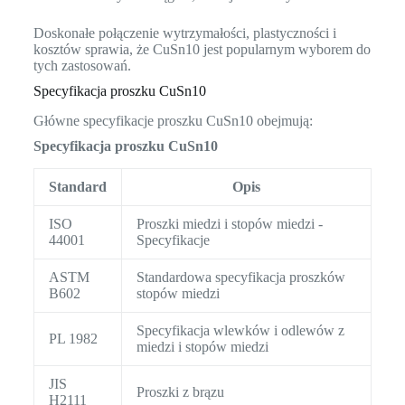
Doskonałe połączenie wytrzymałości, plastyczności i
kosztów sprawia, że CuSn10 jest popularnym wyborem do
tych zastosowań.
Specyfikacja proszku CuSn10
Główne specyfikacje proszku CuSn10 obejmują:
Specyfikacja proszku CuSn10
Standard
Opis
ISO
Proszki miedzi i stopów miedzi -
44001
Specyfikacje
ASTM
Standardowa specyfikacja proszków
B602
stopów miedzi
Specyfikacja wlewków i odlewów z
PL 1982
miedzi i stopów miedzi
JIS
Proszki z brązu
H2111