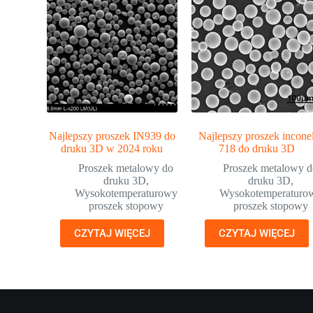
Najlepszy proszek IN939 do
Najlepszy proszek incone
druku 3D w 2024 roku
718 do druku 3D
Proszek metalowy do
Proszek metalowy 
druku 3D
,
druku 3D
,
Wysokotemperaturowy
Wysokotemperaturo
proszek stopowy
proszek stopowy
CZYTAJ WIĘCEJ
CZYTAJ WIĘCEJ