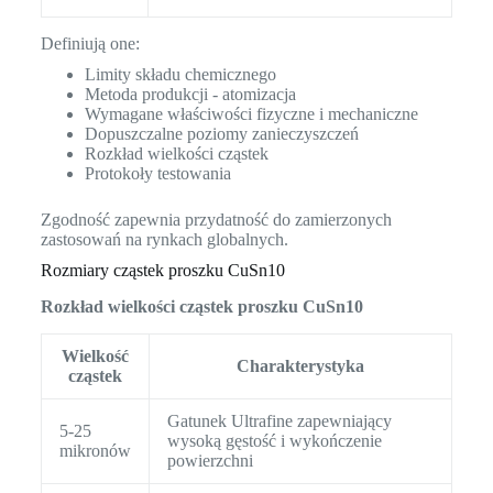
Definiują one:
Limity składu chemicznego
Metoda produkcji - atomizacja
Wymagane właściwości fizyczne i mechaniczne
Dopuszczalne poziomy zanieczyszczeń
Rozkład wielkości cząstek
Protokoły testowania
Zgodność zapewnia przydatność do zamierzonych
zastosowań na rynkach globalnych.
Rozmiary cząstek proszku CuSn10
Rozkład wielkości cząstek proszku CuSn10
Wielkość
Charakterystyka
cząstek
Gatunek Ultrafine zapewniający
5-25
wysoką gęstość i wykończenie
mikronów
powierzchni