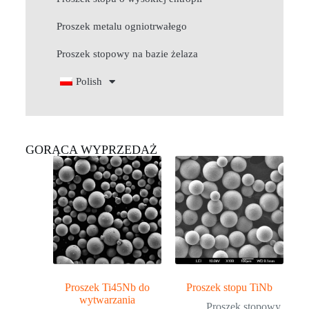
Proszek metalu ogniotrwałego
Proszek stopowy na bazie żelaza
Polish
GORĄCA WYPRZEDAŻ
Proszek Ti45Nb do
Proszek stopu TiNb
wytwarzania
Proszek stopowy