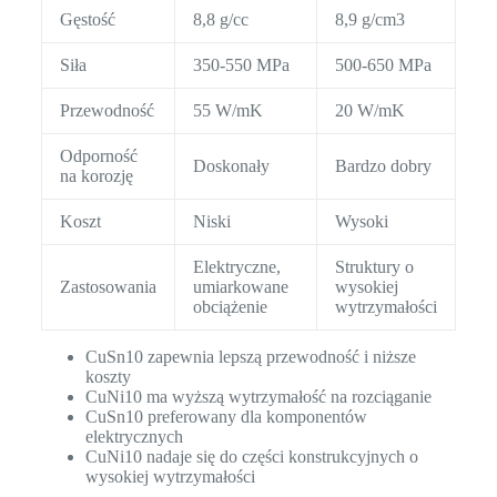
Gęstość
8,8 g/cc
8,9 g/cm3
Siła
350-550 MPa
500-650 MPa
Przewodność
55 W/mK
20 W/mK
Odporność
Doskonały
Bardzo dobry
na korozję
Koszt
Niski
Wysoki
Elektryczne,
Struktury o
Zastosowania
umiarkowane
wysokiej
obciążenie
wytrzymałości
CuSn10 zapewnia lepszą przewodność i niższe
koszty
CuNi10 ma wyższą wytrzymałość na rozciąganie
CuSn10 preferowany dla komponentów
elektrycznych
CuNi10 nadaje się do części konstrukcyjnych o
wysokiej wytrzymałości