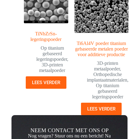
TiNbZrSn-
legeringspoeder
Ti6Al4V poeder titanium
Op titanium
gebaseerde metalen poeder
gebaseerd
voor additieve productie
legeringspoeder
,
3D-printen
3D-printen
metaalpoeder
,
metaalpoeder
Orthopedische
implantaatmaterialen
,
LEES VERDER
Op titanium
gebaseerd
legeringspoeder
LEES VERDER
NEEM CONTACT MET ONS OP
Nog vragen? Stuur ons nu een bericht! Na