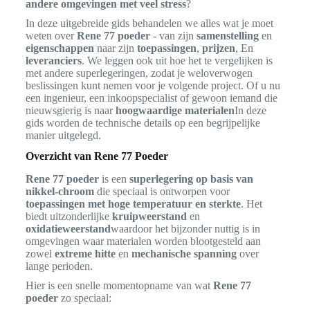
andere omgevingen met veel stress
?
In deze uitgebreide gids behandelen we alles wat je moet
weten over
Rene 77 poeder
- van zijn
samenstelling
en
eigenschappen
naar zijn
toepassingen
,
prijzen
, En
leveranciers
. We leggen ook uit hoe het te vergelijken is
met andere superlegeringen, zodat je weloverwogen
beslissingen kunt nemen voor je volgende project. Of u nu
een ingenieur, een inkoopspecialist of gewoon iemand die
nieuwsgierig is naar
hoogwaardige materialen
In deze
gids worden de technische details op een begrijpelijke
manier uitgelegd.
Overzicht van Rene 77 Poeder
Rene 77 poeder
is een
superlegering op basis van
nikkel-chroom
die speciaal is ontworpen voor
toepassingen met hoge temperatuur en sterkte
. Het
biedt uitzonderlijke
kruipweerstand
en
oxidatieweerstand
waardoor het bijzonder nuttig is in
omgevingen waar materialen worden blootgesteld aan
zowel
extreme hitte
en
mechanische spanning
over
lange perioden.
Hier is een snelle momentopname van wat
Rene 77
poeder
zo speciaal: