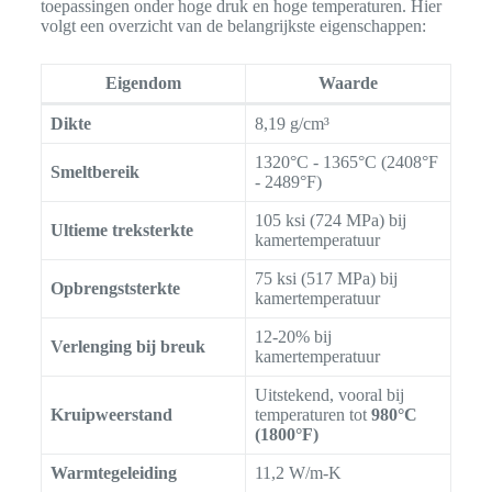
toepassingen onder hoge druk en hoge temperaturen. Hier
volgt een overzicht van de belangrijkste eigenschappen:
Eigendom
Waarde
Dikte
8,19 g/cm³
1320°C - 1365°C (2408°F
Smeltbereik
- 2489°F)
105 ksi (724 MPa) bij
Ultieme treksterkte
kamertemperatuur
75 ksi (517 MPa) bij
Opbrengststerkte
kamertemperatuur
12-20% bij
Verlenging bij breuk
kamertemperatuur
Uitstekend, vooral bij
Kruipweerstand
temperaturen tot
980°C
(1800°F)
Warmtegeleiding
11,2 W/m-K