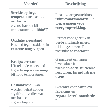
Voordeel
Beschrijving
Sterkte op hoge
Ideaal voor
gasturbines
,
temperatuur
: Behoudt
ruimtevaartmotoren
, En
mechanische
toepassingen voor
eigenschappen bij
energieopwekking
.
temperaturen tot
1800°F
.
Perfect voor gebruik in
Oxidatie weerstand
:
verbrandingskamers
,
Bestand tegen oxidatie in
uitlaatsystemen
, En
extreme omgevingen
.
thermische reactoren
.
Garandeert een lange
Kruipweerstand
:
levensduur in
Uitstekende weerstand
turbinebladen
,
nucleaire
tegen
kruipvervorming
reactoren
, En
industriële
bij hoge temperaturen.
ovens
.
Lasbaarheid
: Kan
Geschikt voor
complexe
worden gelast zonder
fabricage
en
significant verlies van
reparatiewerkzaamhede
mechanische
n
.
eigenschappen.