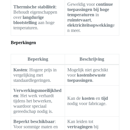
Geweldig voor
continue
Thermische stabiliteit
:
toepassingen bij hoge
Behoudt eigenschappen
temperaturen
in
over
langdurige
ruimtevaart
,
blootstelling
aan hoge
elektriciteitsopwekking
e
temperaturen.
n meer.
Beperkingen
Beperking
Beschrijving
Kosten
: Hogere prijs in
Mogelijk niet geschikt
vergelijking met
voor
kostenbewuste
standaardlegeringen.
toepassingen
.
Verwerkingsmoeilijkhed
en
: Het werk verhardt
Kan de
kosten
en
tijd
tijdens het bewerken,
nodig voor fabricage.
waardoor speciaal
gereedschap nodig is.
Beperkt beschikbaar
:
Kan leiden tot
Voor sommige maten en
vertragingen
bij