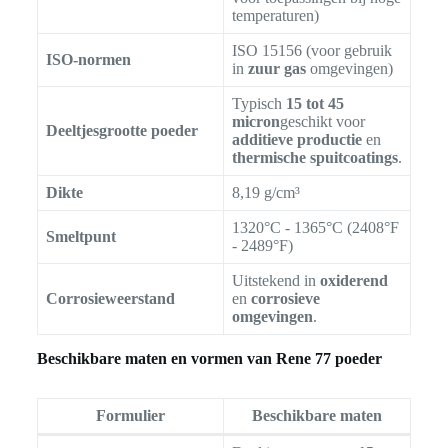
temperaturen)
ISO 15156 (voor gebruik
ISO-normen
in
zuur gas
omgevingen)
Typisch
15 tot 45
micron
geschikt voor
Deeltjesgrootte poeder
additieve productie
en
thermische spuitcoatings
.
Dikte
8,19 g/cm³
1320°C - 1365°C (2408°F
Smeltpunt
- 2489°F)
Uitstekend in
oxiderend
Corrosieweerstand
en
corrosieve
omgevingen
.
Beschikbare maten en vormen van Rene 77 poeder
Formulier
Beschikbare maten