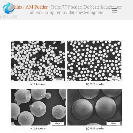
Thuis
/
AM Poeder
/ Rene 77 Poeder: De beste keuze voor
ultieme kruip- en oxidatiebestendigheid