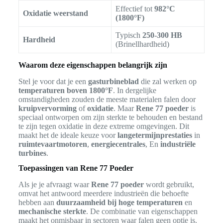
Effectief tot
982°C
Oxidatie weerstand
(1800°F)
Typisch
250-300 HB
Hardheid
(Brinellhardheid)
Waarom deze eigenschappen belangrijk zijn
Stel je voor dat je een
gasturbineblad
die zal werken op
temperaturen boven 1800°F
. In dergelijke
omstandigheden zouden de meeste materialen falen door
kruipvervorming
of
oxidatie
. Maar
Rene 77 poeder
is
speciaal ontworpen om zijn sterkte te behouden en bestand
te zijn tegen oxidatie in deze extreme omgevingen. Dit
maakt het de ideale keuze voor
langetermijnprestaties
in
ruimtevaartmotoren
,
energiecentrales
, En
industriële
turbines
.
Toepassingen van Rene 77 Poeder
Als je je afvraagt waar
Rene 77 poeder
wordt gebruikt,
omvat het antwoord meerdere industrieën die behoefte
hebben aan
duurzaamheid bij hoge temperaturen
en
mechanische sterkte
. De combinatie van eigenschappen
maakt het onmisbaar in sectoren waar falen geen optie is.