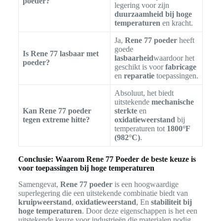
poeder?
legering voor zijn
duurzaamheid bij hoge
temperaturen
en kracht.
Ja,
Rene 77 poeder
heeft
goede
Is Rene 77 lasbaar met
lasbaarheid
waardoor het
poeder?
geschikt is voor
fabricage
en
reparatie
toepassingen.
Absoluut, het biedt
uitstekende
mechanische
Kan Rene 77 poeder
sterkte
en
tegen extreme hitte?
oxidatieweerstand
bij
temperaturen tot
1800°F
(982°C)
.
Conclusie: Waarom Rene 77 Poeder de beste keuze is
voor toepassingen bij hoge temperaturen
Samengevat,
Rene 77 poeder
is een hoogwaardige
superlegering die een uitstekende combinatie biedt van
kruipweerstand
,
oxidatieweerstand
, En
stabiliteit bij
hoge temperaturen
. Door deze eigenschappen is het een
uitstekende keuze voor industrieën die materialen nodig