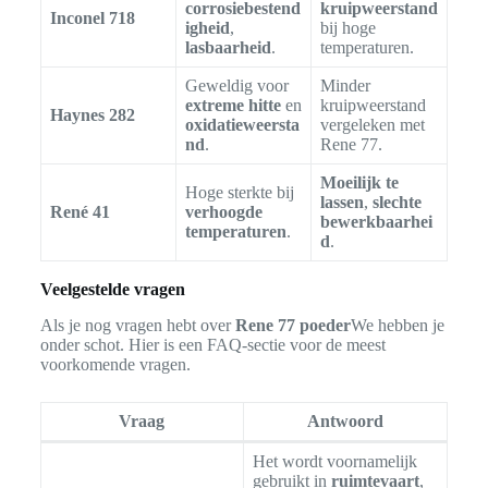
corrosiebestend
kruipweerstand
Inconel 718
igheid
,
bij hoge
lasbaarheid
.
temperaturen.
Geweldig voor
Minder
extreme hitte
en
kruipweerstand
Haynes 282
oxidatieweersta
vergeleken met
nd
.
Rene 77.
Moeilijk te
Hoge sterkte bij
lassen
,
slechte
René 41
verhoogde
bewerkbaarhei
temperaturen
.
d
.
Veelgestelde vragen
Als je nog vragen hebt over
Rene 77 poeder
We hebben je
onder schot. Hier is een FAQ-sectie voor de meest
voorkomende vragen.
Vraag
Antwoord
Het wordt voornamelijk
gebruikt in
ruimtevaart
,