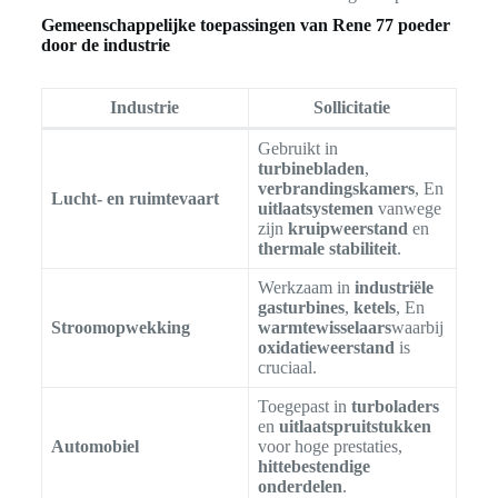
Gemeenschappelijke toepassingen van Rene 77 poeder
door de industrie
Industrie
Sollicitatie
Gebruikt in
turbinebladen
,
verbrandingskamers
, En
Lucht- en ruimtevaart
uitlaatsystemen
vanwege
zijn
kruipweerstand
en
thermale stabiliteit
.
Werkzaam in
industriële
gasturbines
,
ketels
, En
Stroomopwekking
warmtewisselaars
waarbij
oxidatieweerstand
is
cruciaal.
Toegepast in
turboladers
en
uitlaatspruitstukken
Automobiel
voor hoge prestaties,
hittebestendige
onderdelen
.