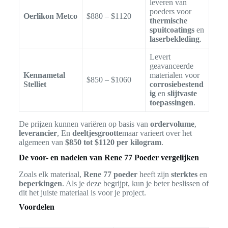
leveren van
poeders voor
Oerlikon Metco
$880 – $1120
thermische
spuitcoatings
en
laserbekleding
.
Levert
geavanceerde
Kennametal
materialen voor
$850 – $1060
Stelliet
corrosiebestend
ig
en
slijtvaste
toepassingen
.
De prijzen kunnen variëren op basis van
ordervolume
,
leverancier
, En
deeltjesgrootte
maar varieert over het
algemeen van
$850 tot $1120 per kilogram
.
De voor- en nadelen van Rene 77 Poeder vergelijken
Zoals elk materiaal,
Rene 77 poeder
heeft zijn
sterktes
en
beperkingen
. Als je deze begrijpt, kun je beter beslissen of
dit het juiste materiaal is voor je project.
Voordelen