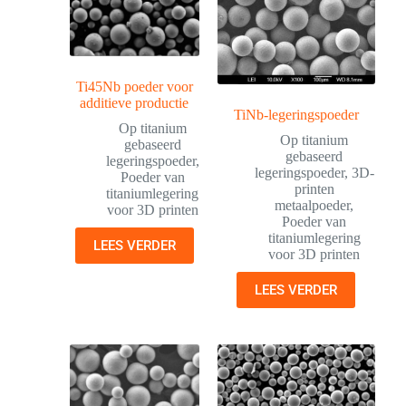
Ti45Nb poeder voor
additieve productie
TiNb-legeringspoeder
Op titanium
Op titanium
gebaseerd
gebaseerd
legeringspoeder
,
legeringspoeder
,
3D-
Poeder van
printen
titaniumlegering
metaalpoeder
,
voor 3D printen
Poeder van
titaniumlegering
LEES VERDER
voor 3D printen
LEES VERDER