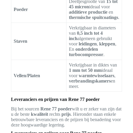
Deeltjesgrootte van
15 tot
45 micron
ideaal voor
Poeder
additieve productie
en
thermische spuitcoatings
.
Verkrijgbaar in diameters
van
0,5 inch tot 4
inch
algemeen gebruikt
Staven
voor
leidingen
,
kleppen
,
En
onderdelen
turbocompressor
.
Verkrijgbaar in diktes van
1 mm tot 50 mm
ideaal
Vellen/Platen
voor
warmtewisselaars
,
verbrandingskamers
en
meer.
Leveranciers en prijzen van Rene 77 poeder
Bij het sourcen
Rene 77 poeder
wilt u er zeker van zijn dat
u de beste
kwaliteit
rechts
prijs
. Hieronder staan enkele
betrouwbare leveranciers en de prijzen bij benadering voor
deze hoogwaardige legering.