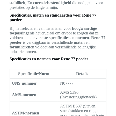
stabiliteit
, En
corrosiebestendigheid
die nodig zijn voor
prestaties op de lange termijn.
Specificaties, maten en standaarden voor Rene 77
poeder
Bij het selecteren van materialen voor
hoogwaardige
toepassingen
is het cruciaal om ervoor te zorgen dat ze
voldoen aan de vereiste
specificaties
en
normen
.
Rene 77
poeder
is verkrijgbaar in verschillende
maten
en
formulieren
en voldoet aan verschillende belangrijke
industrienormen.
Specificaties en normen voor Rene 77 poeder
Specificatie/Norm
Details
UNS-nummer
N07777
AMS 5390
AMS-normen
(Investeringsgietwerk)
ASTM B637 (Staven,
smeedstukken en ringen
ASTM-normen
voor toepassingen bij hoge