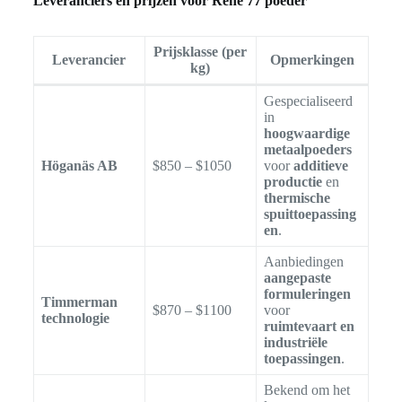
Leveranciers en prijzen voor Rene 77 poeder
Prijsklasse (per
Leverancier
Opmerkingen
kg)
Gespecialiseerd
in
hoogwaardige
metaalpoeders
Höganäs AB
$850 – $1050
voor
additieve
productie
en
thermische
spuittoepassing
en
.
Aanbiedingen
aangepaste
formuleringen
Timmerman
$870 – $1100
voor
technologie
ruimtevaart en
industriële
toepassingen
.
Bekend om het