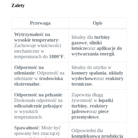
Zalety
Przewaga
Opis
Wytrzymałość na
Idealny dla
turbiny
wysokie temperatury
:
gazowe
,
silniki
Zachowuje właściwości
lotnicze
oraz
aplikacje do
mechaniczne w
wytwarzania energii
.
temperaturach do
1800°F
.
Odporność na
Idealny do użytku w
utlenianie
: Odporność na
komory spalania
,
układy
utlenianie w
środowiska
wydechowe
oraz
reaktory
ekstremalne
.
termiczne
.
Odporność na pełzanie
:
Zapewnia długą
Doskonała odporność na
żywotność w
łopatki
odkształcenie pełzające
turbiny
,
reaktory
w wysokich
jądrowe
oraz
piece
temperaturach.
przemysłowe
.
Spawalność
: Może być
Odpowiedni dla
spawany bez znaczącej
kompleksowa produkcja