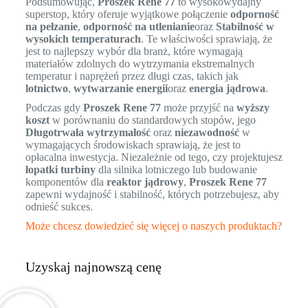
Podsumowując,
Proszek Rene 77
to wysokowydajny
superstop, który oferuje wyjątkowe połączenie
odporność
na pełzanie
,
odporność na utlenianie
oraz
Stabilność w
wysokich temperaturach
. Te właściwości sprawiają, że
jest to najlepszy wybór dla branż, które wymagają
materiałów zdolnych do wytrzymania ekstremalnych
temperatur i naprężeń przez długi czas, takich jak
lotnictwo
,
wytwarzanie energii
oraz
energia jądrowa
.
Podczas gdy
Proszek Rene 77
może przyjść na
wyższy
koszt
w porównaniu do standardowych stopów, jego
Długotrwała wytrzymałość
oraz
niezawodność
w
wymagających środowiskach sprawiają, że jest to
opłacalna inwestycja. Niezależnie od tego, czy projektujesz
łopatki turbiny
dla silnika lotniczego lub budowanie
komponentów dla
reaktor jądrowy
,
Proszek Rene 77
zapewni wydajność i stabilność, których potrzebujesz, aby
odnieść sukces.
Może chcesz dowiedzieć się więcej o naszych produktach?
Uzyskaj najnowszą cenę