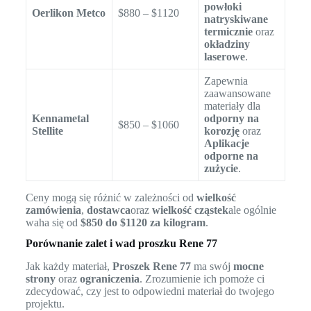
powłoki
Oerlikon Metco
$880 – $1120
natryskiwane
termicznie
oraz
okładziny
laserowe
.
Zapewnia
zaawansowane
materiały dla
Kennametal
odporny na
$850 – $1060
Stellite
korozję
oraz
Aplikacje
odporne na
zużycie
.
Ceny mogą się różnić w zależności od
wielkość
zamówienia
,
dostawca
oraz
wielkość cząstek
ale ogólnie
waha się od
$850 do $1120 za kilogram
.
Porównanie zalet i wad proszku Rene 77
Jak każdy materiał,
Proszek Rene 77
ma swój
mocne
strony
oraz
ograniczenia
. Zrozumienie ich pomoże ci
zdecydować, czy jest to odpowiedni materiał do twojego
projektu.