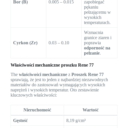
Bor (B)
0.005 – 0.015
zapobiegać
pękaniu
pełzającemu w
wysokich
temperaturach.
Wzmacnia
granice ziaren i
Cyrkon (Zr)
0.03 – 0.10
poprawia
odporność na
pełzanie
.
Właściwości mechaniczne proszku Rene 77
The
właściwości mechaniczne
z
Proszek Rene 77
sprawiają, że jest to jeden z najbardziej niezawodnych
materiałów do zastosowań wymagających wysokich
naprężeń i wysokich temperatur. Oto zestawienie
kluczowych właściwości:
Nieruchomość
Wartość
Gęstość
8,19 g/cm³