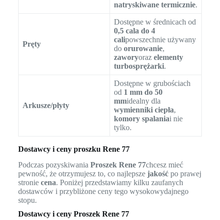
natryskiwane termicznie
.
Dostępne w średnicach od
0,5 cala do 4
cali
powszechnie używany
Pręty
do
orurowanie
,
zawory
oraz
elementy
turbosprężarki
.
Dostępne w grubościach
od
1 mm do 50
mm
idealny dla
Arkusze/płyty
wymienniki ciepła
,
komory spalania
i nie
tylko.
Dostawcy i ceny proszku Rene 77
Podczas pozyskiwania
Proszek Rene 77
chcesz mieć
pewność, że otrzymujesz to, co najlepsze
jakość
po prawej
stronie
cena
. Poniżej przedstawiamy kilku zaufanych
dostawców i przybliżone ceny tego wysokowydajnego
stopu.
Dostawcy i ceny Proszek Rene 77