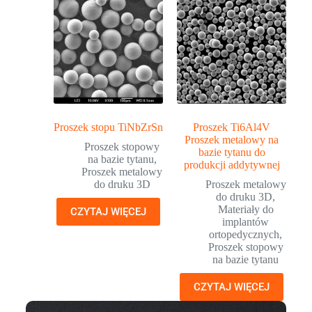
Proszek stopu TiNbZrSn
Proszek Ti6Al4V
Proszek metalowy na
Proszek stopowy
bazie tytanu do
na bazie tytanu
,
produkcji addytywnej
Proszek metalowy
do druku 3D
Proszek metalowy
do druku 3D
,
Materiały do
CZYTAJ WIĘCEJ
implantów
ortopedycznych
,
Proszek stopowy
na bazie tytanu
CZYTAJ WIĘCEJ