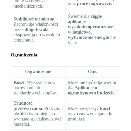
utraty właściwości
oraz
prace naprawcze
.
mechanicznych.
Świetne dla
ciągłe
Stabilność termiczna
:
aplikacje
Zachowuje właściwości
wysokotemperaturowe
przez
długotrwała
w
lotnictwo
,
ekspozycja
do wysokich
wytwarzanie energii
i nie
temperatur.
tylko.
Ograniczenia
Ograniczenie
Opis
Koszt
: Wyższa cena w
Może nie być odpowiedni
porównaniu do
dla
Aplikacje o
standardowych stopów.
ograniczonym budżecie
.
Trudność
przetwarzania
: Podczas
Może zwiększyć
koszt
obróbki twardnieje, co
oraz
czas
wymagane do
wymaga specjalistycznych
produkcji.
narzędzi.