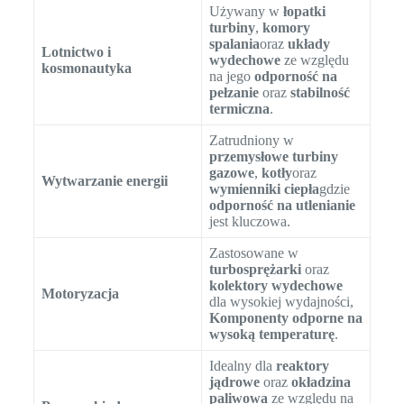
Używany w
łopatki
turbiny
,
komory
spalania
oraz
układy
Lotnictwo i
wydechowe
ze względu
kosmonautyka
na jego
odporność na
pełzanie
oraz
stabilność
termiczna
.
Zatrudniony w
przemysłowe turbiny
gazowe
,
kotły
oraz
Wytwarzanie energii
wymienniki ciepła
gdzie
odporność na utlenianie
jest kluczowa.
Zastosowane w
turbosprężarki
oraz
kolektory wydechowe
Motoryzacja
dla wysokiej wydajności,
Komponenty odporne na
wysoką temperaturę
.
Idealny dla
reaktory
jądrowe
oraz
okładzina
paliwowa
ze względu na