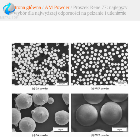
Strona główna
/
AM Powder
/ Proszek Rene 77: najlepszy
wybór dla najwyższej odporności na pełzanie i utlenianie