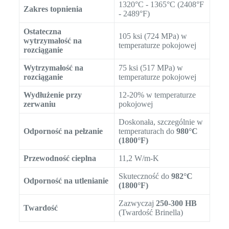
1320°C - 1365°C (2408°F
Zakres topnienia
- 2489°F)
Ostateczna
105 ksi (724 MPa) w
wytrzymałość na
temperaturze pokojowej
rozciąganie
Wytrzymałość na
75 ksi (517 MPa) w
rozciąganie
temperaturze pokojowej
Wydłużenie przy
12-20% w temperaturze
zerwaniu
pokojowej
Doskonała, szczególnie w
Odporność na pełzanie
temperaturach do
980°C
(1800°F)
Przewodność cieplna
11,2 W/m-K
Skuteczność do
982°C
Odporność na utlenianie
(1800°F)
Zazwyczaj
250-300 HB
Twardość
(Twardość Brinella)