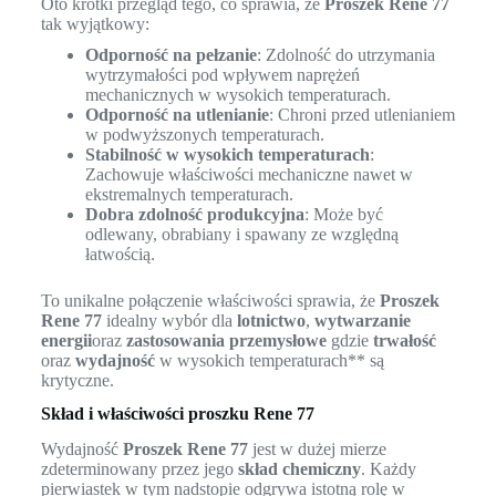
Oto krótki przegląd tego, co sprawia, że
Proszek Rene 77
tak wyjątkowy:
Odporność na pełzanie
: Zdolność do utrzymania
wytrzymałości pod wpływem naprężeń
mechanicznych w wysokich temperaturach.
Odporność na utlenianie
: Chroni przed utlenianiem
w podwyższonych temperaturach.
Stabilność w wysokich temperaturach
:
Zachowuje właściwości mechaniczne nawet w
ekstremalnych temperaturach.
Dobra zdolność produkcyjna
: Może być
odlewany, obrabiany i spawany ze względną
łatwością.
To unikalne połączenie właściwości sprawia, że
Proszek
Rene 77
idealny wybór dla
lotnictwo
,
wytwarzanie
energii
oraz
zastosowania przemysłowe
gdzie
trwałość
oraz
wydajność
w wysokich temperaturach** są
krytyczne.
Skład i właściwości proszku Rene 77
Wydajność
Proszek Rene 77
jest w dużej mierze
zdeterminowany przez jego
skład chemiczny
. Każdy
pierwiastek w tym nadstopie odgrywa istotną rolę w