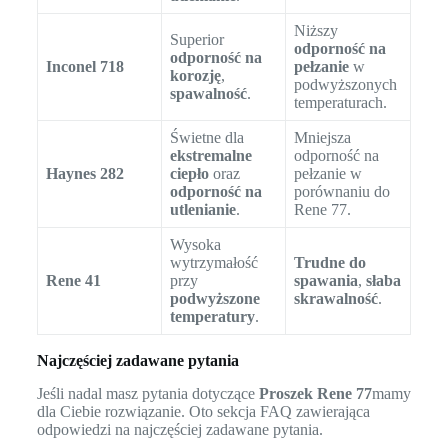
Niższy
Superior
odporność na
odporność na
Inconel 718
pełzanie
w
korozję
,
podwyższonych
spawalność
.
temperaturach.
Świetne dla
Mniejsza
ekstremalne
odporność na
Haynes 282
ciepło
oraz
pełzanie w
odporność na
porównaniu do
utlenianie
.
Rene 77.
Wysoka
wytrzymałość
Trudne do
Rene 41
przy
spawania
,
słaba
podwyższone
skrawalność
.
temperatury
.
Najczęściej zadawane pytania
Jeśli nadal masz pytania dotyczące
Proszek Rene 77
mamy
dla Ciebie rozwiązanie. Oto sekcja FAQ zawierająca
odpowiedzi na najczęściej zadawane pytania.