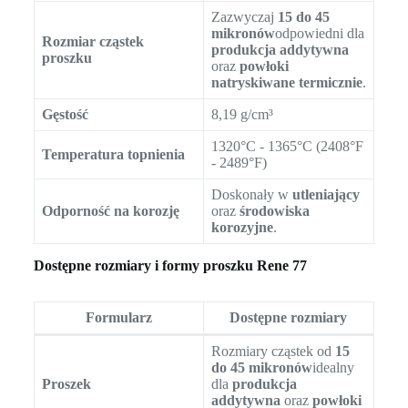
Zazwyczaj
15 do 45
mikronów
odpowiedni dla
Rozmiar cząstek
produkcja addytywna
proszku
oraz
powłoki
natryskiwane termicznie
.
Gęstość
8,19 g/cm³
1320°C - 1365°C (2408°F
Temperatura topnienia
- 2489°F)
Doskonały w
utleniający
Odporność na korozję
oraz
środowiska
korozyjne
.
Dostępne rozmiary i formy proszku Rene 77
Formularz
Dostępne rozmiary
Rozmiary cząstek od
15
do 45 mikronów
idealny
Proszek
dla
produkcja
addytywna
oraz
powłoki