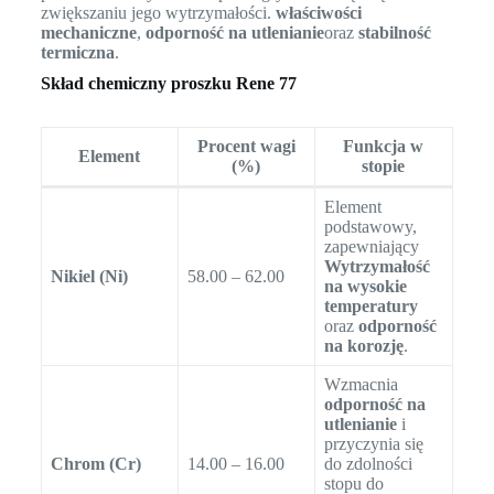
zwiększaniu jego wytrzymałości.
właściwości
mechaniczne
,
odporność na utlenianie
oraz
stabilność
termiczna
.
Skład chemiczny proszku Rene 77
Procent wagi
Funkcja w
Element
(%)
stopie
Element
podstawowy,
zapewniający
Wytrzymałość
Nikiel (Ni)
58.00 – 62.00
na wysokie
temperatury
oraz
odporność
na korozję
.
Wzmacnia
odporność na
utlenianie
i
przyczynia się
Chrom (Cr)
14.00 – 16.00
do zdolności
stopu do