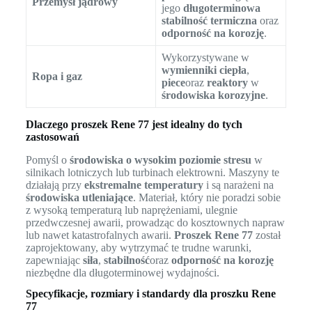
Przemysł jądrowy
jego
długoterminowa
stabilność termiczna
oraz
odporność na korozję
.
Wykorzystywane w
wymienniki ciepła
,
Ropa i gaz
piece
oraz
reaktory
w
środowiska korozyjne
.
Dlaczego proszek Rene 77 jest idealny do tych
zastosowań
Pomyśl o
środowiska o wysokim poziomie stresu
w
silnikach lotniczych lub turbinach elektrowni. Maszyny te
działają przy
ekstremalne temperatury
i są narażeni na
środowiska utleniające
. Materiał, który nie poradzi sobie
z wysoką temperaturą lub naprężeniami, ulegnie
przedwczesnej awarii, prowadząc do kosztownych napraw
lub nawet katastrofalnych awarii.
Proszek Rene 77
został
zaprojektowany, aby wytrzymać te trudne warunki,
zapewniając
siła
,
stabilność
oraz
odporność na korozję
niezbędne dla długoterminowej wydajności.
Specyfikacje, rozmiary i standardy dla proszku Rene
77