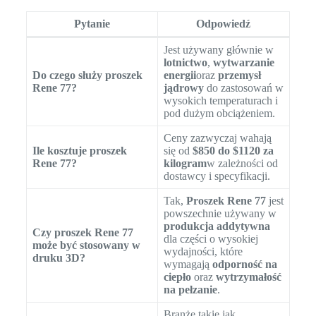
Pytanie
Odpowiedź
Jest używany głównie w
lotnictwo
,
wytwarzanie
Do czego służy proszek
energii
oraz
przemysł
Rene 77?
jądrowy
do zastosowań w
wysokich temperaturach i
pod dużym obciążeniem.
Ceny zazwyczaj wahają
Ile kosztuje proszek
się od
$850 do $1120 za
Rene 77?
kilogram
w zależności od
dostawcy i specyfikacji.
Tak,
Proszek Rene 77
jest
powszechnie używany w
produkcja addytywna
Czy proszek Rene 77
dla części o wysokiej
może być stosowany w
wydajności, które
druku 3D?
wymagają
odporność na
ciepło
oraz
wytrzymałość
na pełzanie
.
Branże takie jak