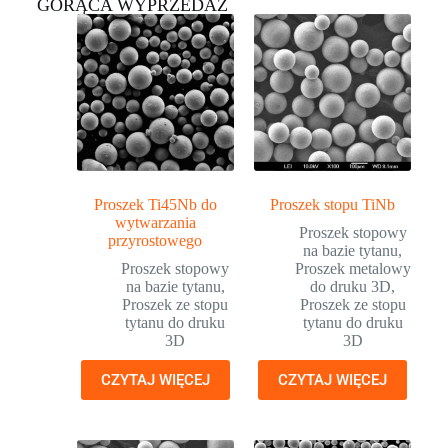
GORĄCA WYPRZEDAŻ
Proszek Ti45Nb do
Proszek stopu TiNb
wytwarzania
Proszek stopowy
przyrostowego
na bazie tytanu
,
Proszek stopowy
Proszek metalowy
na bazie tytanu
,
do druku 3D
,
Proszek ze stopu
Proszek ze stopu
tytanu do druku
tytanu do druku
3D
3D
CZYTAJ WIĘCEJ
CZYTAJ WIĘCEJ