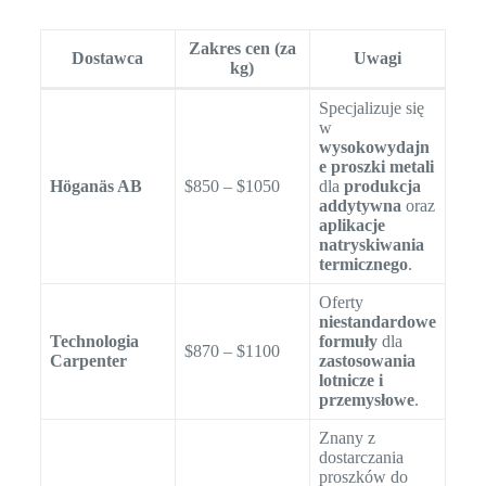
Zakres cen (za
Dostawca
Uwagi
kg)
Specjalizuje się
w
wysokowydajn
e proszki metali
Höganäs AB
$850 – $1050
dla
produkcja
addytywna
oraz
aplikacje
natryskiwania
termicznego
.
Oferty
niestandardowe
Technologia
formuły
dla
$870 – $1100
Carpenter
zastosowania
lotnicze i
przemysłowe
.
Znany z
dostarczania
proszków do