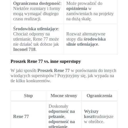
Ograniczona dostępność
:
Może prowadzić do
Niektóre rozmiary i formy
opóźnienia
w
mogą wymagać długiego
zamówieniach na projekty
czasu realizacji.
na dużą skalę.
Środowiska utleniające
:
Chociaż odporny na
Rozważ alternatywne
utlenianie, Rene 77 może
stopy dla
środowiska
nie działać tak dobrze jak
silnie utleniające
.
Inconel 718
.
Proszek Rene 77 vs. inne superstopy
W jaki sposób
Proszek Rene 77
w porównaniu do innych
wiodących superstopów? Przyjrzyjmy się, jak wypada na
tle kilku konkurentów.
Stop
Mocne strony
Ograniczenia
Doskonały
odporność na
Wyższy
Rene 77
pełzanie
,
koszt
trudniejsze
odporność na
w obróbce.
utlenianie
.