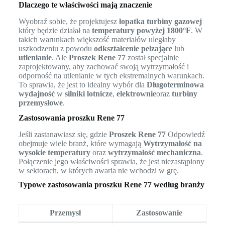
Dlaczego te właściwości mają znaczenie
Wyobraź sobie, że projektujesz
łopatka turbiny gazowej
który będzie działał na
temperatury powyżej 1800°F
. W
takich warunkach większość materiałów uległaby
uszkodzeniu z powodu
odkształcenie pełzające
lub
utlenianie
. Ale
Proszek Rene 77
został specjalnie
zaprojektowany, aby zachować swoją wytrzymałość i
odporność na utlenianie w tych ekstremalnych warunkach.
To sprawia, że jest to idealny wybór dla
Długoterminowa
wydajność
w
silniki lotnicze
,
elektrownie
oraz
turbiny
przemysłowe
.
Zastosowania proszku Rene 77
Jeśli zastanawiasz się, gdzie
Proszek Rene 77
Odpowiedź
obejmuje wiele branż, które wymagają
Wytrzymałość na
wysokie temperatury
oraz
wytrzymałość mechaniczna
.
Połączenie jego właściwości sprawia, że jest niezastąpiony
w sektorach, w których awaria nie wchodzi w grę.
Typowe zastosowania proszku Rene 77 według branży
Przemysł
Zastosowanie