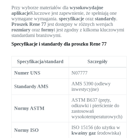
Przy wyborze materiałów dla
wysokowydajne
aplikacje
Kluczowe jest zapewnienie, że spełniają one
wymagane wymagania.
specyfikacje
oraz
standardy
.
Proszek Rene 77
jest dostępny w różnych wersjach
rozmiary
oraz
formy
i jest zgodny z kilkoma kluczowymi
standardami branżowymi.
Specyfikacje i standardy dla proszku Rene 77
Specyfikacja/standard
Szczegóły
Numer UNS
N07777
AMS 5390 (odlewy
Standardy AMS
inwestycyjne)
ASTM B637 (pręty,
odkuwki i pierścienie do
Normy ASTM
zastosowań
wysokotemperaturowych)
ISO 15156 (do użytku w
Normy ISO
kwaśny gaz
środowiska)