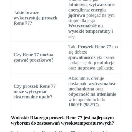
lotnictwo
,
wytwarzanie
energii
oraz
energia
Jakie branże
jądrowa
polegać na tym
wykorzystują proszek
stopie dla jego
Rene 77?
Wytrzymałość na
wysokie temperatury
i
siłę.
Tak,
Proszek Rene 77
ma
się dobrze
Czy Rene 77 można
spawalność
dzięki czemu
spawać proszkowo?
nadaje się do
produkcja
oraz
naprawa
aplikacje.
Absolutnie, oferuje
doskonałe
wytrzymałość
Czy proszek Rene 77
mechaniczna
oraz
może wytrzymać
odporność na utlenianie
ekstremalne upały?
w temperaturach do
1800°F (982°C)
.
Wnioski: Dlaczego proszek Rene 77 jest najlepszym
wyborem do zastosowań wysokotemperaturowych?