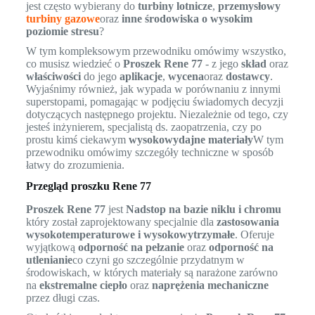
jest często wybierany do
turbiny lotnicze
,
przemysłowy
turbiny gazowe
oraz
inne środowiska o wysokim
poziomie stresu
?
W tym kompleksowym przewodniku omówimy wszystko,
co musisz wiedzieć o
Proszek Rene 77
- z jego
skład
oraz
właściwości
do jego
aplikacje
,
wycena
oraz
dostawcy
.
Wyjaśnimy również, jak wypada w porównaniu z innymi
superstopami, pomagając w podjęciu świadomych decyzji
dotyczących następnego projektu. Niezależnie od tego, czy
jesteś inżynierem, specjalistą ds. zaopatrzenia, czy po
prostu kimś ciekawym
wysokowydajne materiały
W tym
przewodniku omówimy szczegóły techniczne w sposób
łatwy do zrozumienia.
Przegląd proszku Rene 77
Proszek Rene 77
jest
Nadstop na bazie niklu i chromu
który został zaprojektowany specjalnie dla
zastosowania
wysokotemperaturowe i wysokowytrzymałe
. Oferuje
wyjątkową
odporność na pełzanie
oraz
odporność na
utlenianie
co czyni go szczególnie przydatnym w
środowiskach, w których materiały są narażone zarówno
na
ekstremalne ciepło
oraz
naprężenia mechaniczne
przez długi czas.