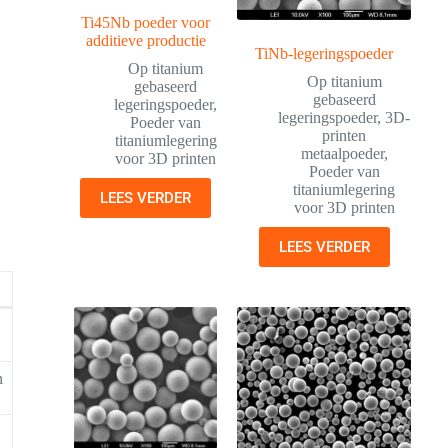
Ti45Nb poeder voor
additieve productie
TiNb-legeringspoeder
Op titanium
Op titanium
gebaseerd
gebaseerd
legeringspoeder
,
legeringspoeder
,
3D-
Poeder van
printen
titaniumlegering
metaalpoeder
,
voor 3D printen
Poeder van
titaniumlegering
LEES VERDER
voor 3D printen
LEES VERDER
n