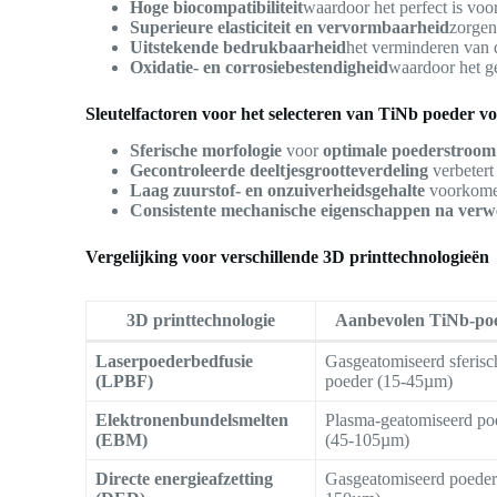
Hoge biocompatibiliteit
waardoor het perfect is voo
Superieure elasticiteit en vervormbaarheid
zorge
Uitstekende bedrukbaarheid
het verminderen van 
Oxidatie- en corrosiebestendigheid
waardoor het g
Sleutelfactoren voor het selecteren van TiNb poeder v
Sferische morfologie
voor
optimale poederstroom
Gecontroleerde deeltjesgrootteverdeling
verbeter
Laag zuurstof- en onzuiverheidsgehalte
voorkom
Consistente mechanische eigenschappen na verw
Vergelijking voor verschillende 3D printtechnologieën
3D printtechnologie
Aanbevolen TiNb-po
Laserpoederbedfusie
Gasgeatomiseerd sferisc
(LPBF)
poeder (15-45µm)
Elektronenbundelsmelten
Plasma-geatomiseerd po
(EBM)
(45-105µm)
Directe energieafzetting
Gasgeatomiseerd poeder