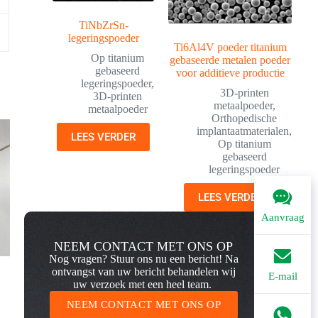
TiNbZrSn-
legeringspoeder
Ti6Al4V poeder titanium
Op titanium
gebaseerde metalen poeder
gebaseerd
voor additieve productie
legeringspoeder
,
3D-printen
3D-printen
metaalpoeder
,
metaalpoeder
Orthopedische
implantaatmaterialen
,
LEES VERDER
Op titanium
gebaseerd
legeringspoeder
LEES VERDER
Aanvraag
NEEM CONTACT MET ONS OP
Nog vragen? Stuur ons nu een bericht! Na
ontvangst van uw bericht behandelen wij
E-mail
uw verzoek met een heel team.
NEEM CONTACT MET ONS OP