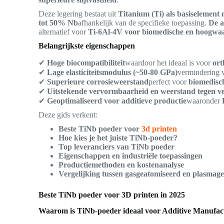
Deze legering bestaat uit
Titanium (Ti) als basiselement
tot 50% Nb
afhankelijk van de specifieke toepassing.
De a
alternatief voor
Ti-6Al-4V voor biomedische en hoogwaa
Belangrijkste eigenschappen
✔
Hoge biocompatibiliteit
waardoor het ideaal is voor
ort
✔
Lage elasticiteitsmodulus (~50-80 GPa)
vermindering 
✔
Superieure corrosieweerstand
perfect voor
biomedisc
✔
Uitstekende vervormbaarheid en weerstand tegen v
✔
Geoptimaliseerd voor additieve productie
waaronder
Deze gids verkent:
Beste TiNb poeder voor
3d printen
Hoe kies je het juiste TiNb-poeder?
Top leveranciers van TiNb poeder
Eigenschappen en industriële toepassingen
Productiemethoden en kostenanalyse
Vergelijking tussen gasgeatomiseerd en plasma
Beste TiNb poeder voor 3D printen in 2025
Waarom is TiNb-poeder ideaal voor Additive Manufac