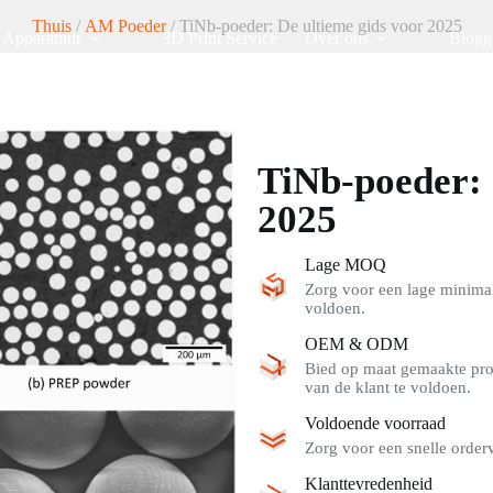
Thuis
/
AM Poeder
/ TiNb-poeder: De ultieme gids voor 2025
Apparatuur
3D Print Service
Over ons
Blogg
TiNb-poeder: 
2025
Lage MOQ
Zorg voor een lage minimal
voldoen.
OEM & ODM
Bied op maat gemaakte pro
van de klant te voldoen.
Voldoende voorraad
Zorg voor een snelle order
Klanttevredenheid