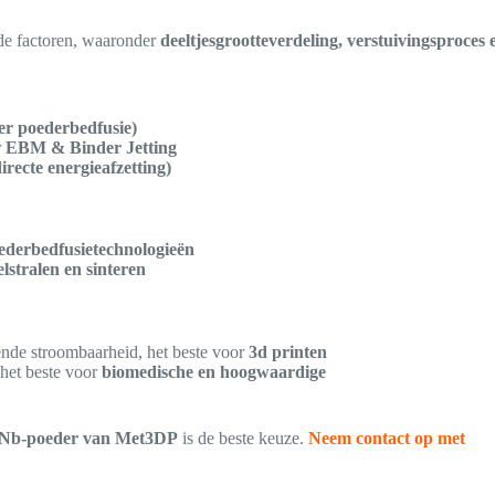
nde factoren, waaronder
deeltjesgrootteverdeling, verstuivingsproces 
er poederbedfusie)
r
EBM & Binder Jetting
recte energieafzetting)
ederbedfusietechnologieën
stralen en sinteren
nde stroombaarheid, het beste voor
3d printen
het beste voor
biomedische en hoogwaardige
iNb-poeder van Met3DP
is de beste keuze.
Neem contact op met