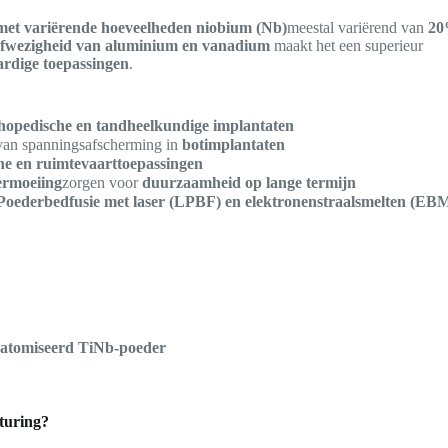
 met variërende hoeveelheden niobium (Nb)
meestal variërend van
2
fwezigheid van aluminium en vanadium
maakt het een superieur
rdige toepassingen
.
hopedische en tandheelkundige implantaten
van spanningsafscherming in
botimplantaten
he en ruimtevaarttoepassingen
ermoeiing
zorgen voor
duurzaamheid op lange termijn
Poederbedfusie met laser (LPBF) en elektronenstraalsmelten (EB
geatomiseerd TiNb-poeder
turing?