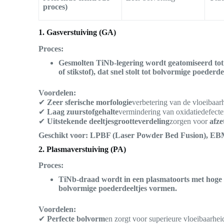
proces)
1. Gasverstuiving (GA)
Proces:
Gesmolten TiNb-legering wordt geatomiseerd tot 
of stikstof), dat snel stolt tot bolvormige poederde
Voordelen:
✔
Zeer sferische morfologie
verbetering van de vloeibaar
✔
Laag zuurstofgehalte
vermindering van oxidatiedefect
✔
Uitstekende deeltjesgrootteverdeling
zorgen voor
afze
Geschikt voor:
LPBF (Laser Powder Bed Fusion), EBM
2. Plasmaverstuiving (PA)
Proces:
TiNb-draad wordt in een plasmatoorts met hoge e
bolvormige poederdeeltjes vormen.
Voordelen:
✔
Perfecte bolvorm
en zorgt voor superieure vloeibaarhei