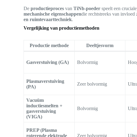
De
productieproces
van
TiNb-poeder
speelt een cruciale
mechanische eigenschappen
die rechtstreeks van invloed
en ruimtevaarttechniek
.
Vergelijking van productiemethoden
Productie methode
Deeltjesvorm
Gasverstuiving (GA)
Bolvormig
Hoo
Plasmaverstuiving
Zeer bolvormig
Ultr
(PA)
Vacuüm
inductiesmelten +
Bolvormig
Ultr
gasverstuiving
(VIGA)
PREP (Plasma
roterende elektrode
Zeer bolvormig
Ultr