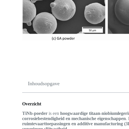
Inhoudsopgave
Overzicht
TiNb-poeder
is een
hoogwaardige titaan-niobiumleger
corrosiebestendigheid en mechanische eigenschappen
.
ruimtevaarttoepassingen en additive manufacturing (3
superieure slijtvastheid
.