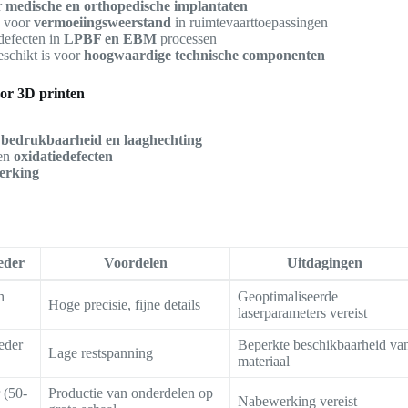
r
medische en orthopedische implantaten
n voor
vermoeiingsweerstand
in ruimtevaarttoepassingen
defecten in
LPBF en EBM
processen
eschikt is voor
hoogwaardige technische componenten
oor 3D printen
t
bedrukbaarheid en laaghechting
en
oxidatiedefecten
erking
eder
Voordelen
Uitdagingen
h
Geoptimaliseerde
Hoge precisie, fijne details
laserparameters vereist
eder
Beperkte beschikbaarheid va
Lage restspanning
materiaal
 (50-
Productie van onderdelen op
Nabewerking vereist