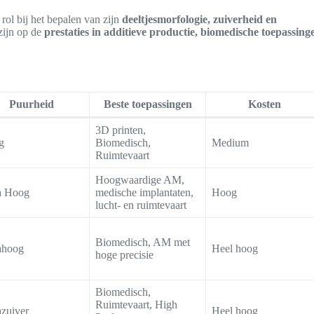
 rol bij het bepalen van zijn
deeltjesmorfologie, zuiverheid en
 zijn op de
prestaties in additieve productie, biomedische toepassing
Puurheid
Beste toepassingen
Kosten
3D printen,
g
Biomedisch,
Medium
Ruimtevaart
Hoogwaardige AM,
a Hoog
medische implantaten,
Hoog
lucht- en ruimtevaart
Biomedisch, AM met
ahoog
Heel hoog
hoge precisie
Biomedisch,
Ruimtevaart, High
azuiver
Heel hoog