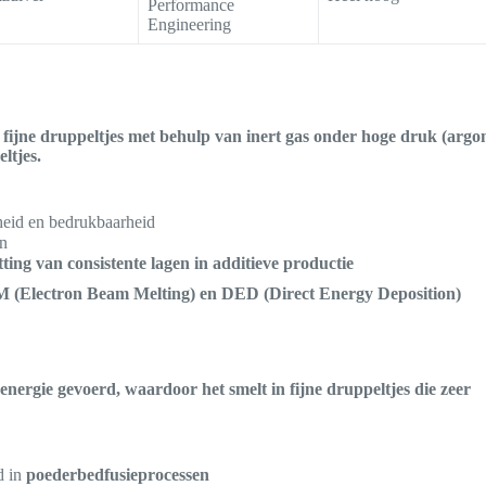
Performance
Engineering
fijne druppeltjes met behulp van inert gas onder hoge druk (argo
eltjes.
heid en bedrukbaarheid
en
tting van consistente lagen in additieve productie
 (Electron Beam Melting) en DED (Direct Energy Deposition)
nergie gevoerd, waardoor het smelt in fijne druppeltjes die zeer
d in
poederbedfusieprocessen