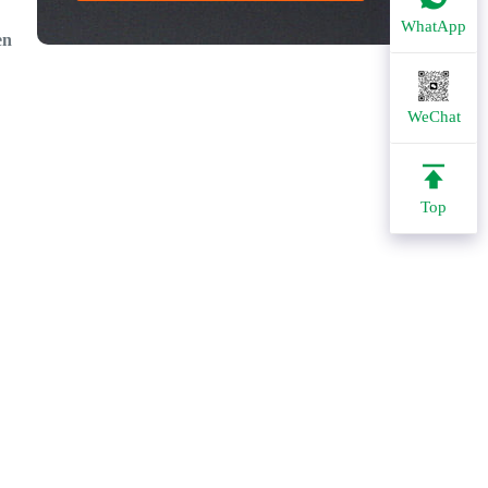
WhatApp
en
WeChat
Top