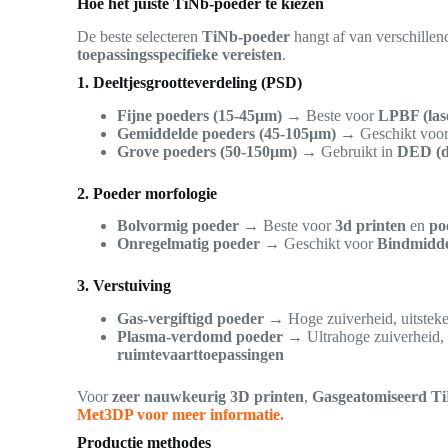
Hoe het juiste TiNb-poeder te kiezen
De beste selecteren
TiNb-poeder
hangt af van verschille
toepassingsspecifieke vereisten
.
1. Deeltjesgrootteverdeling (PSD)
Fijne poeders (15-45µm)
→ Beste voor
LPBF (las
Gemiddelde poeders (45-105µm)
→ Geschikt voo
Grove poeders (50-150µm)
→ Gebruikt in
DED (di
2. Poeder morfologie
Bolvormig poeder
→ Beste voor
3d printen
en
po
Onregelmatig poeder
→ Geschikt voor
Bindmiddel
3. Verstuiving
Gas-vergiftigd poeder
→ Hoge zuiverheid, uitsteke
Plasma-verdomd poeder
→ Ultrahoge zuiverheid, 
ruimtevaarttoepassingen
Voor
zeer nauwkeurig 3D printen
,
Gasgeatomiseerd T
Met3DP voor meer informatie.
Productie methodes