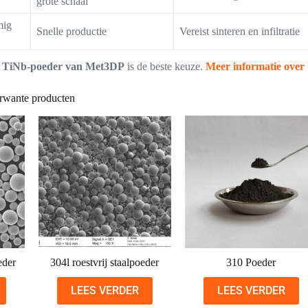
grote schaal
mig
Snelle productie
Vereist sinteren en infiltratie
d TiNb-poeder van Met3DP
is de beste keuze.
Meer informatie over
rwante producten
eder
304l roestvrij staalpoeder
310 Poeder
LEES VERDER
LEES VERDER