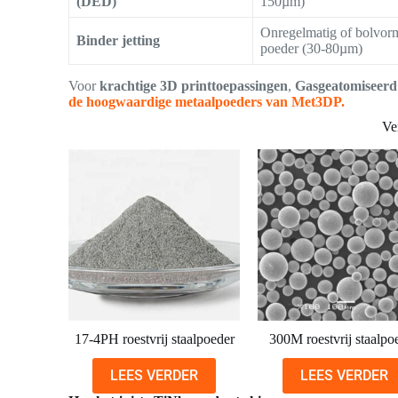
(DED)
150µm)
Onregelmatig of bolvor
Binder jetting
poeder (30-80µm)
Voor
krachtige 3D printtoepassingen
,
Gasgeatomiseer
de hoogwaardige metaalpoeders van Met3DP.
Ve
17-4PH roestvrij staalpoeder
300M roestvrij staalpo
LEES VERDER
LEES VERDER