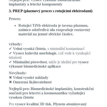
implantáty a letecké komponenty
3. PREP (plazmový proces s rotujícími elektrodami)
Proces:
Rotující TiNb elektroda je tavena plazmou,
zatímco odstředivá síla rozprašuje roztavený
materiál na jemné sférické částice.
výhody:
✔
Velmi vysoká čistota
, s minimální kontaminací
✔
Vysoce kulovitá morfologie
, což vede k vynikající
tekutosti
✔
Minimální pórovitost
, takže je ideální pro
vysoce
výkonné biomedicínské aplikace
Nevýhody:
✖
Velmi vysoké náklady
✖
Omezená škálovatelnost
Nejlepší pro:
Biomedicínské implantáty, konstrukční
součásti pro letectví a kosmonautiku vyžadující
vysokou čistotu
Pro
vysoce kvalitní 3D tisk
,
Plynem atomizovaný