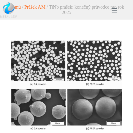
Domů
/
Prášek AM
/ TiNb prášek: konečný průvodce pro rok
2025