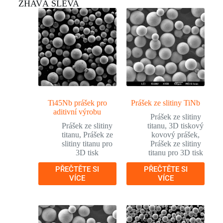
ŽHAVÁ SLEVA
Ti45Nb prášek pro
Prášek ze slitiny TiNb
aditivní výrobu
Prášek ze slitiny
Prášek ze slitiny
titanu
,
3D tiskový
titanu
,
Prášek ze
kovový prášek
,
slitiny titanu pro
Prášek ze slitiny
3D tisk
titanu pro 3D tisk
PŘEČTĚTE SI
PŘEČTĚTE SI
VÍCE
VÍCE