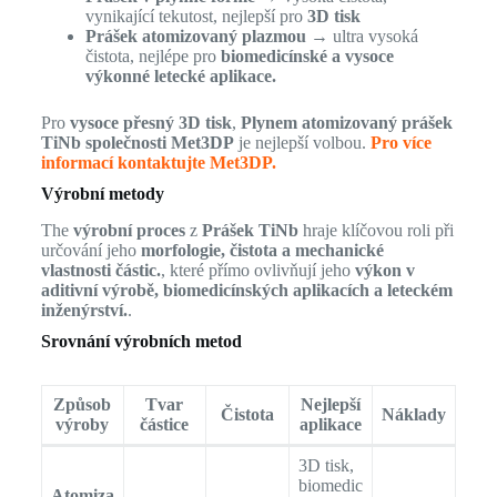
vynikající tekutost, nejlepší pro
3D tisk
Prášek atomizovaný plazmou
→ ultra vysoká
čistota, nejlépe pro
biomedicínské a vysoce
výkonné letecké aplikace.
Pro
vysoce přesný 3D tisk
,
Plynem atomizovaný prášek
TiNb společnosti Met3DP
je nejlepší volbou.
Pro více
informací kontaktujte Met3DP.
Výrobní metody
The
výrobní proces
z
Prášek TiNb
hraje klíčovou roli při
určování jeho
morfologie, čistota a mechanické
vlastnosti částic.
, které přímo ovlivňují jeho
výkon v
aditivní výrobě, biomedicínských aplikacích a leteckém
inženýrství.
.
Srovnání výrobních metod
Způsob
Tvar
Nejlepší
Čistota
Náklady
výroby
částice
aplikace
3D tisk,
biomedic
Atomiza