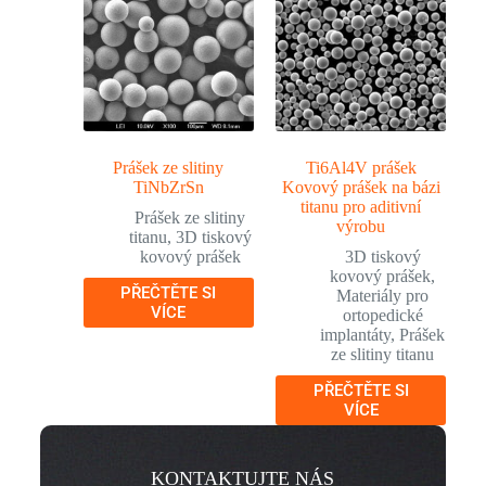
Prášek ze slitiny
Ti6Al4V prášek
TiNbZrSn
Kovový prášek na bázi
titanu pro aditivní
Prášek ze slitiny
výrobu
titanu
,
3D tiskový
kovový prášek
3D tiskový
kovový prášek
,
PŘEČTĚTE SI
Materiály pro
VÍCE
ortopedické
implantáty
,
Prášek
ze slitiny titanu
PŘEČTĚTE SI
VÍCE
KONTAKTUJTE NÁS