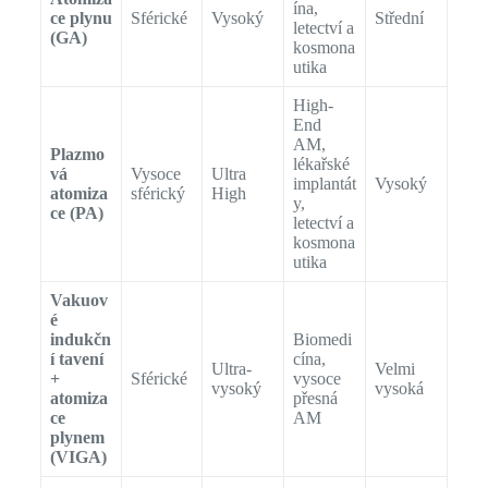
ína,
ce plynu
Sférické
Vysoký
Střední
letectví a
(GA)
kosmona
utika
High-
End
AM,
Plazmo
lékařské
vá
Vysoce
Ultra
implantát
Vysoký
atomiza
sférický
High
y,
ce (PA)
letectví a
kosmona
utika
Vakuov
é
indukčn
Biomedi
í tavení
cína,
Ultra-
Velmi
+
Sférické
vysoce
vysoký
vysoká
atomiza
přesná
ce
AM
plynem
(VIGA)