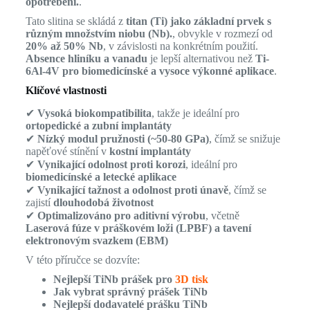
opotřebení.
.
Tato slitina se skládá z
titan (Ti) jako základní prvek s
různým množstvím niobu (Nb).
, obvykle v rozmezí od
20% až 50% Nb
, v závislosti na konkrétním použití.
Absence hliníku a vanadu
je lepší alternativou než
Ti-
6Al-4V pro biomedicínské a vysoce výkonné aplikace
.
Klíčové vlastnosti
✔
Vysoká biokompatibilita
, takže je ideální pro
ortopedické a zubní implantáty
✔
Nízký modul pružnosti (~50-80 GPa)
, čímž se snižuje
napěťové stínění v
kostní implantáty
✔
Vynikající odolnost proti korozi
, ideální pro
biomedicínské a letecké aplikace
✔
Vynikající tažnost a odolnost proti únavě
, čímž se
zajistí
dlouhodobá životnost
✔
Optimalizováno pro aditivní výrobu
, včetně
Laserová fúze v práškovém loži (LPBF) a tavení
elektronovým svazkem (EBM)
V této příručce se dozvíte:
Nejlepší TiNb prášek pro
3D tisk
Jak vybrat správný prášek TiNb
Nejlepší dodavatelé prášku TiNb