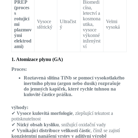
PREP
Biomedi
(proces
cína,
s
letectví a
rotující
kosmona
Vysoce
Ultračist
Velmi
mi
utika,
sférický
ý
vysoká
plazmov
vysoce
ými
výkonné
elektrod
inženýrst
ami)
ví
1. Atomizace plynu (GA)
Proces:
Roztavená slitina TiNb se pomocí vysokotlakého
inertního plynu (argon nebo dusík) rozprašuje
do jemných kapiček, které rychle tuhnou na
kulovité částice prášku.
výhody:
✔
Vysoce kulovitá morfologie
, zlepšující tekutost a
potisknutelnost
✔
Nízký obsah kyslíku
, snižující oxidační vady
✔
Vynikající distribuce velikosti částic
, čímž se zajistí
konzistentní nanášení vrstev v aditivní výrobě