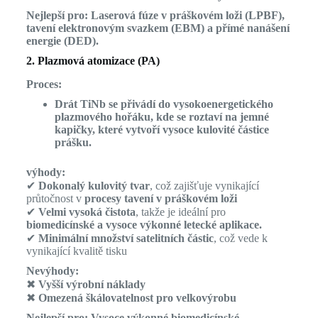
Nejlepší pro:
Laserová fúze v práškovém loži (LPBF),
tavení elektronovým svazkem (EBM) a přímé nanášení
energie (DED).
2. Plazmová atomizace (PA)
Proces:
Drát TiNb se přivádí do vysokoenergetického
plazmového hořáku, kde se roztaví na jemné
kapičky, které vytvoří vysoce kulovité částice
prášku.
výhody:
✔
Dokonalý kulovitý tvar
, což zajišťuje vynikající
průtočnost v
procesy tavení v práškovém loži
✔
Velmi vysoká čistota
, takže je ideální pro
biomedicínské a vysoce výkonné letecké aplikace.
✔
Minimální množství satelitních částic
, což vede k
vynikající kvalitě tisku
Nevýhody:
✖
Vyšší výrobní náklady
✖
Omezená škálovatelnost pro velkovýrobu
Nejlepší pro:
Vysoce výkonné biomedicínské