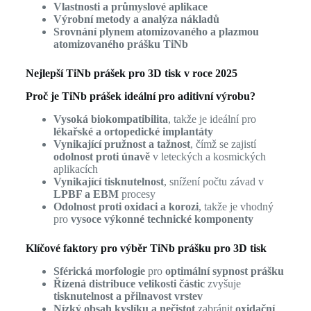
Vlastnosti a průmyslové aplikace
Výrobní metody a analýza nákladů
Srovnání plynem atomizovaného a plazmou
atomizovaného prášku TiNb
Nejlepší TiNb prášek pro 3D tisk v roce 2025
Proč je TiNb prášek ideální pro aditivní výrobu?
Vysoká biokompatibilita
, takže je ideální pro
lékařské a ortopedické implantáty
Vynikající pružnost a tažnost
, čímž se zajistí
odolnost proti únavě
v leteckých a kosmických
aplikacích
Vynikající tisknutelnost
, snížení počtu závad v
LPBF a EBM
procesy
Odolnost proti oxidaci a korozi
, takže je vhodný
pro
vysoce výkonné technické komponenty
Klíčové faktory pro výběr TiNb prášku pro 3D tisk
Sférická morfologie
pro
optimální sypnost prášku
Řízená distribuce velikosti částic
zvyšuje
tisknutelnost a přilnavost vrstev
Nízký obsah kyslíku a nečistot
zabránit
oxidační