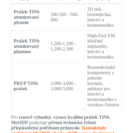
3D tisk,
Prášek TiNb
500-500 - 500-
biomedicína,
atomizovaný
900
letectví a
plynem
kosmonautika
High-End AM,
Prášek TiNb
lékařské
1,200-1,200 -
atomizovaný
implantáty,
1,200-2,500
plazmou
letectví a
kosmonautika
Biomedicínské
komponenty z
jednoho
PREP TiNb
3,000-3,000 -
krystalu,
prášek
3,000-5,000
aplikace pro
letectví a
kosmonautiku s
vysokou čistotou
Pro
cenově výhodný, vysoce kvalitní prášek TiNb
,
Met3DP
poskytuje
přesná technická řešení
přizpůsobená potřebám průmyslu
.
Kontaktujte