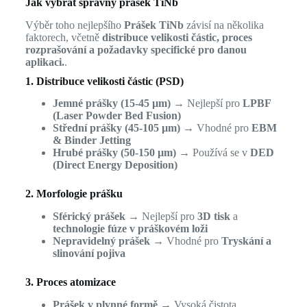
Jak vybrat správný prášek TiNb
Výběr toho nejlepšího
Prášek TiNb
závisí na několika
faktorech, včetně
distribuce velikosti částic, proces
rozprašování a požadavky specifické pro danou
aplikaci.
.
1. Distribuce velikosti částic (PSD)
Jemné prášky (15-45 µm)
→ Nejlepší pro
LPBF
(Laser Powder Bed Fusion)
Střední prášky (45-105 µm)
→ Vhodné pro
EBM
& Binder Jetting
Hrubé prášky (50-150 µm)
→ Používá se v
DED
(Direct Energy Deposition)
2. Morfologie prášku
Sférický prášek
→ Nejlepší pro
3D tisk
a
technologie fúze v práškovém loži
Nepravidelný prášek
→ Vhodné pro
Tryskání a
slinování pojiva
3. Proces atomizace
Prášek v plynné formě
→ Vysoká čistota,