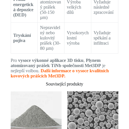
atomizovan
Výroba
Vyžaduje
energetick
ý prášek
velkých
následné
á depozice
(50-150
dílů
zpracování
(DED)
µm)
Nepravidel
ný nebo
Vysokorych
Vyžaduje
Tryskání
kulovitý
lostní
spékání a
pojiva
prášek (30-
výroba
infiltraci
80 µm)
Pro
vysoce výkonné aplikace 3D tisku
,
Plynem
atomizovaný prášek TiNb společnosti Met3DP
je
nejlepší volbou.
Další informace o vysoce kvalitních
kovových prášcích Met3DP.
Související produkty