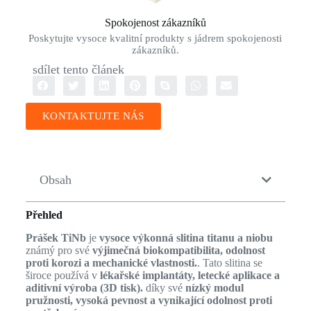
Spokojenost zákazníků
Poskytujte vysoce kvalitní produkty s jádrem spokojenosti
zákazníků.
sdílet tento článek
KONTAKTUJTE NÁS
Obsah
Přehled
Prášek TiNb
je
vysoce výkonná slitina titanu a niobu
známý pro své
výjimečná biokompatibilita, odolnost
proti korozi a mechanické vlastnosti.
. Tato slitina se
široce používá v
lékařské implantáty, letecké aplikace a
aditivní výroba (3D tisk).
díky své
nízký modul
pružnosti, vysoká pevnost a vynikající odolnost proti