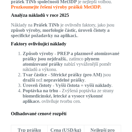
prášek TiNb společnosti Met3DP
je nejlepší volbou.
Prozkoumejte řešení výroby prášků Met3DP.
Analýza nákladů v roce 2025
Náklady na
Prášek TiNb
je ovlivněn faktory, jako jsou
způsob výroby, morfologie částic, úroveň čistoty a
specifické požadavky na aplikaci.
.
Faktory ovlivňující náklady
Způsob výroby
-
PREP a plazmově atomizované
prášky jsou nejdražší.
, zatímco
plynem
atomizované prášky
nabízí vyváženější poměr
nákladů a výkonu.
Tvar částice
-
Sférické prášky (pro AM)
jsou
dražší
než
nepravidelné prášky
.
Úroveň čistoty
-
Vyšší čistota = vyšší náklady
.
Poptávka na trhu
- Zvýšená poptávka ze strany
biomedicínské, letecké a vysoce výkonné
aplikace.
ovlivňuje tvorbu cen.
Odhadované cenové rozpětí
Typ prášku
Cena (USD/kg)
Nejlepší pro