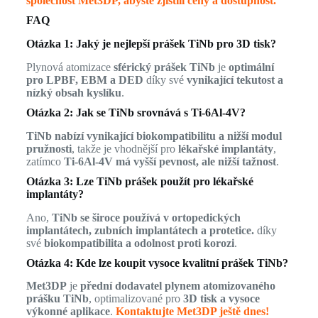
společnost Met3DP, abyste zjistili ceny a dostupnost.
FAQ
Otázka 1: Jaký je nejlepší prášek TiNb pro 3D tisk?
Plynová atomizace
sférický prášek TiNb
je
optimální
pro LPBF, EBM a DED
díky své
vynikající tekutost a
nízký obsah kyslíku
.
Otázka 2: Jak se TiNb srovnává s Ti-6Al-4V?
TiNb nabízí vynikající biokompatibilitu a nižší modul
pružnosti
, takže je vhodnější pro
lékařské implantáty
,
zatímco
Ti-6Al-4V má vyšší pevnost, ale nižší tažnost
.
Otázka 3: Lze TiNb prášek použít pro lékařské
implantáty?
Ano,
TiNb se široce používá v ortopedických
implantátech, zubních implantátech a protetice.
díky
své
biokompatibilita a odolnost proti korozi
.
Otázka 4: Kde lze koupit vysoce kvalitní prášek TiNb?
Met3DP
je
přední dodavatel plynem atomizovaného
prášku TiNb
, optimalizované pro
3D tisk a vysoce
výkonné aplikace
.
Kontaktujte Met3DP ještě dnes!