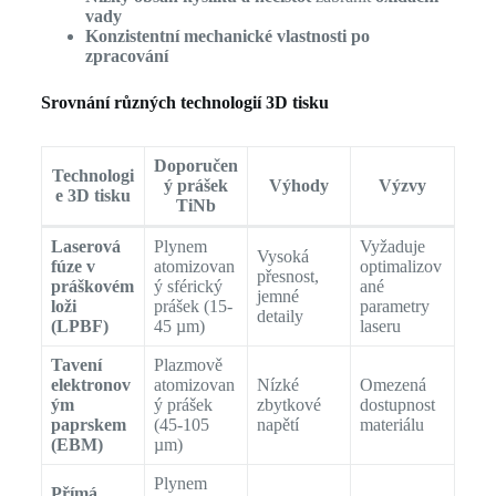
vady
Konzistentní mechanické vlastnosti po
zpracování
Srovnání různých technologií 3D tisku
Doporučen
Technologi
ý prášek
Výhody
Výzvy
e 3D tisku
TiNb
Laserová
Plynem
Vyžaduje
Vysoká
fúze v
atomizovan
optimalizov
přesnost,
práškovém
ý sférický
ané
jemné
loži
prášek (15-
parametry
detaily
(LPBF)
45 µm)
laseru
Tavení
Plazmově
elektronov
atomizovan
Nízké
Omezená
ým
ý prášek
zbytkové
dostupnost
paprskem
(45-105
napětí
materiálu
(EBM)
µm)
Plynem
Přímá