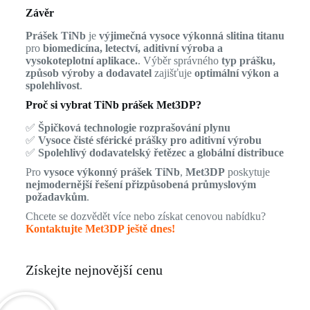
Závěr
Prášek TiNb
je
výjimečná vysoce výkonná slitina titanu
pro
biomedicína, letectví, aditivní výroba a
vysokoteplotní aplikace.
. Výběr správného
typ prášku,
způsob výroby a dodavatel
zajišťuje
optimální výkon a
spolehlivost
.
Proč si vybrat TiNb prášek Met3DP?
✅
Špičková technologie rozprašování plynu
✅
Vysoce čisté sférické prášky pro aditivní výrobu
✅
Spolehlivý dodavatelský řetězec a globální distribuce
Pro
vysoce výkonný prášek TiNb
,
Met3DP
poskytuje
nejmodernější řešení přizpůsobená průmyslovým
požadavkům
.
Chcete se dozvědět více nebo získat cenovou nabídku?
Kontaktujte Met3DP ještě dnes!
Získejte nejnovější cenu