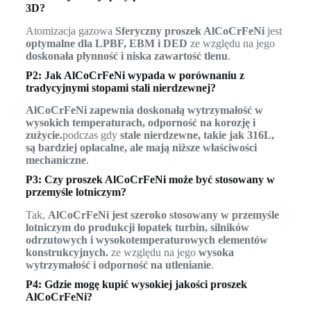
3D?
Atomizacja gazowa
Sferyczny proszek AlCoCrFeNi
jest
optymalne dla LPBF, EBM i DED
ze względu na jego
doskonała płynność i niska zawartość tlenu
.
P2: Jak AlCoCrFeNi wypada w porównaniu z
tradycyjnymi stopami stali nierdzewnej?
AlCoCrFeNi zapewnia doskonałą wytrzymałość w
wysokich temperaturach, odporność na korozję i
zużycie.
podczas gdy
stale nierdzewne, takie jak 316L,
są bardziej opłacalne, ale mają niższe właściwości
mechaniczne
.
P3: Czy proszek AlCoCrFeNi może być stosowany w
przemyśle lotniczym?
Tak,
AlCoCrFeNi jest szeroko stosowany w przemyśle
lotniczym do produkcji łopatek turbin, silników
odrzutowych i wysokotemperaturowych elementów
konstrukcyjnych.
ze względu na jego
wysoka
wytrzymałość i odporność na utlenianie
.
P4: Gdzie mogę kupić wysokiej jakości proszek
AlCoCrFeNi?