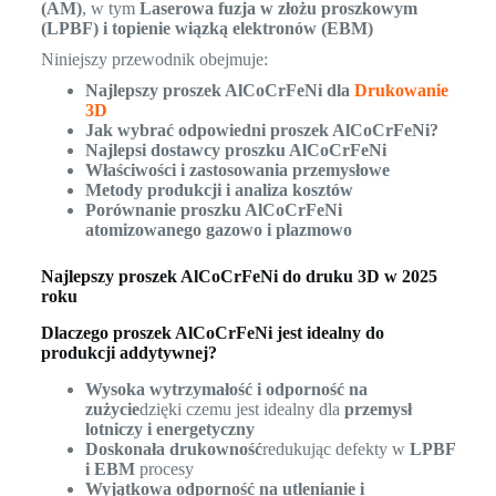
(AM)
, w tym
Laserowa fuzja w złożu proszkowym
(LPBF) i topienie wiązką elektronów (EBM)
Niniejszy przewodnik obejmuje:
Najlepszy proszek AlCoCrFeNi dla
Drukowanie
3D
Jak wybrać odpowiedni proszek AlCoCrFeNi?
Najlepsi dostawcy proszku AlCoCrFeNi
Właściwości i zastosowania przemysłowe
Metody produkcji i analiza kosztów
Porównanie proszku AlCoCrFeNi
atomizowanego gazowo i plazmowo
Najlepszy proszek AlCoCrFeNi do druku 3D w 2025
roku
Dlaczego proszek AlCoCrFeNi jest idealny do
produkcji addytywnej?
Wysoka wytrzymałość i odporność na
zużycie
dzięki czemu jest idealny dla
przemysł
lotniczy i energetyczny
Doskonała drukowność
redukując defekty w
LPBF
i EBM
procesy
Wyjątkowa odporność na utlenianie i