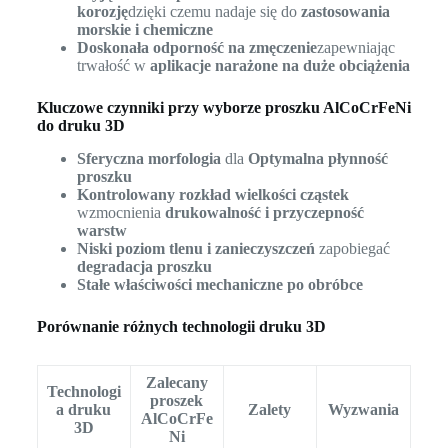
korozję
dzięki czemu nadaje się do
zastosowania
morskie i chemiczne
Doskonała odporność na zmęczenie
zapewniając
trwałość w
aplikacje narażone na duże obciążenia
Kluczowe czynniki przy wyborze proszku AlCoCrFeNi
do druku 3D
Sferyczna morfologia
dla
Optymalna płynność
proszku
Kontrolowany rozkład wielkości cząstek
wzmocnienia
drukowalność i przyczepność
warstw
Niski poziom tlenu i zanieczyszczeń
zapobiegać
degradacja proszku
Stałe właściwości mechaniczne po obróbce
Porównanie różnych technologii druku 3D
Zalecany
Technologi
proszek
a druku
Zalety
Wyzwania
AlCoCrFe
3D
Ni