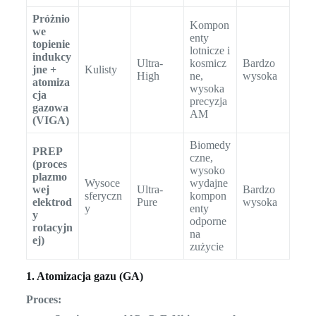
Próżnio
Kompon
we
enty
topienie
lotnicze i
indukcy
Ultra-
kosmicz
Bardzo
jne +
Kulisty
High
ne,
wysoka
atomiza
wysoka
cja
precyzja
gazowa
AM
(VIGA)
Biomedy
PREP
czne,
(proces
wysoko
plazmo
Wysoce
wydajne
wej
Ultra-
Bardzo
sferyczn
kompon
elektrod
Pure
wysoka
y
enty
y
odporne
rotacyjn
na
ej)
zużycie
1. Atomizacja gazu (GA)
Proces: