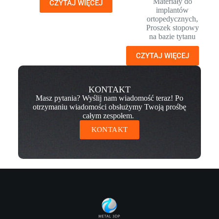
Materiały do
CZYTAJ WIĘCEJ
implantów
ortopedycznych
,
Proszek stopowy
na bazie tytanu
CZYTAJ WIĘCEJ
KONTAKT
Masz pytania? Wyślij nam wiadomość teraz! Po
otrzymaniu wiadomości obsłużymy Twoją prośbę
całym zespołem.
KONTAKT