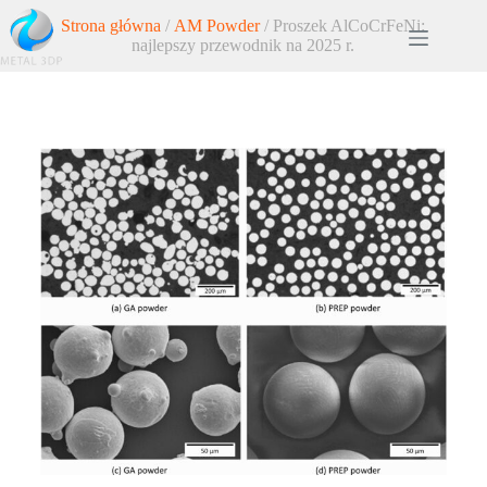
Strona główna
/
AM Powder
/ Proszek AlCoCrFeNi:
najlepszy przewodnik na 2025 r.