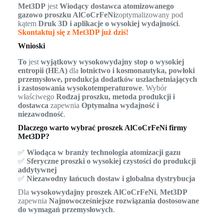
Met3DP
jest
Wiodący dostawca atomizowanego
gazowo proszku AlCoCrFeNi
zoptymalizowany pod
kątem
Druk 3D i aplikacje o wysokiej wydajności
.
Skontaktuj się z Met3DP już dziś!
Wnioski
To
jest
wyjątkowy wysokowydajny stop o wysokiej
entropii (HEA)
dla
lotnictwo i kosmonautyka, powłoki
przemysłowe, produkcja dodatków uszlachetniających
i zastosowania wysokotemperaturowe
. Wybór
właściwego
Rodzaj proszku, metoda produkcji i
dostawca
zapewnia
Optymalna wydajność i
niezawodność
.
Dlaczego warto wybrać proszek AlCoCrFeNi firmy
Met3DP?
✅
Wiodąca w branży technologia atomizacji gazu
✅
Sferyczne proszki o wysokiej czystości do produkcji
addytywnej
✅
Niezawodny łańcuch dostaw i globalna dystrybucja
Dla
wysokowydajny proszek AlCoCrFeNi
,
Met3DP
zapewnia
Najnowocześniejsze rozwiązania dostosowane
do wymagań przemysłowych
.