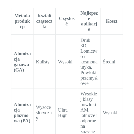
Najlepsz
Metoda
Kształt
Czystoś
e
produk
cząstecz
Koszt
ć
aplikacj
cji
ki
e
Druk
3D,
Lotnictw
Atomiza
o i
cja
Kulisty
Wysoki
kosmona
Średni
gazowa
utyka,
(GA)
Powłoki
przemysł
owe
Wysokie
j klasy
Atomiza
powłoki
Wysoce
cja
Ultra
AM,
sferyczn
Wysoki
plazmo
High
lotnicze i
y
wa (PA)
odporne
na
zużycie