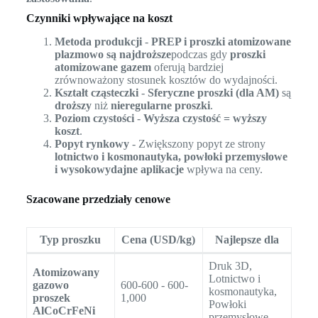
Czynniki wpływające na koszt
Metoda produkcji
-
PREP i proszki atomizowane
plazmowo są najdroższe
podczas gdy
proszki
atomizowane gazem
oferują bardziej
zrównoważony stosunek kosztów do wydajności.
Kształt cząsteczki
-
Sferyczne proszki (dla AM)
są
droższy
niż
nieregularne proszki
.
Poziom czystości
-
Wyższa czystość = wyższy
koszt
.
Popyt rynkowy
- Zwiększony popyt ze strony
lotnictwo i kosmonautyka, powłoki przemysłowe
i wysokowydajne aplikacje
wpływa na ceny.
Szacowane przedziały cenowe
Typ proszku
Cena (USD/kg)
Najlepsze dla
Druk 3D,
Atomizowany
Lotnictwo i
gazowo
600-600 - 600-
kosmonautyka,
proszek
1,000
Powłoki
AlCoCrFeNi
przemysłowe