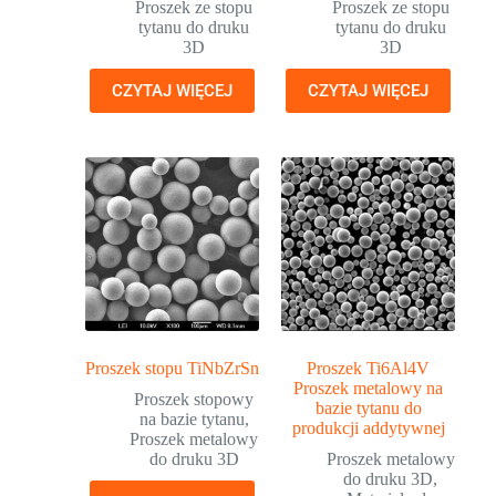
Proszek ze stopu
Proszek ze stopu
tytanu do druku
tytanu do druku
3D
3D
CZYTAJ WIĘCEJ
CZYTAJ WIĘCEJ
Proszek stopu TiNbZrSn
Proszek Ti6Al4V
Proszek metalowy na
Proszek stopowy
bazie tytanu do
na bazie tytanu
,
produkcji addytywnej
Proszek metalowy
do druku 3D
Proszek metalowy
do druku 3D
,