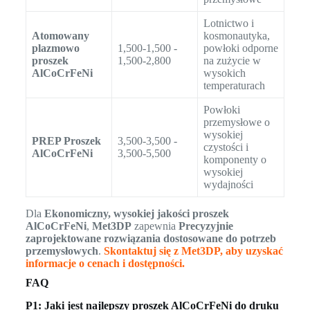
Lotnictwo i
Atomowany
kosmonautyka,
plazmowo
1,500-1,500 -
powłoki odporne
proszek
1,500-2,800
na zużycie w
AlCoCrFeNi
wysokich
temperaturach
Powłoki
przemysłowe o
wysokiej
PREP Proszek
3,500-3,500 -
czystości i
AlCoCrFeNi
3,500-5,500
komponenty o
wysokiej
wydajności
Dla
Ekonomiczny, wysokiej jakości proszek
AlCoCrFeNi
,
Met3DP
zapewnia
Precyzyjnie
zaprojektowane rozwiązania dostosowane do potrzeb
przemysłowych
.
Skontaktuj się z Met3DP, aby uzyskać
informacje o cenach i dostępności.
FAQ
P1: Jaki jest najlepszy proszek AlCoCrFeNi do druku