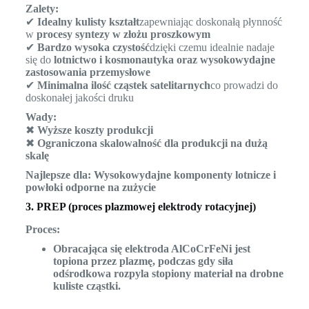
Zalety:
✔
Idealny kulisty kształt
zapewniając doskonałą płynność
w
procesy syntezy w złożu proszkowym
✔
Bardzo wysoka czystość
dzięki czemu idealnie nadaje
się do
lotnictwo i kosmonautyka oraz wysokowydajne
zastosowania przemysłowe
✔
Minimalna ilość cząstek satelitarnych
co prowadzi do
doskonałej jakości druku
Wady:
✖
Wyższe koszty produkcji
✖
Ograniczona skalowalność dla produkcji na dużą
skalę
Najlepsze dla:
Wysokowydajne komponenty lotnicze i
powłoki odporne na zużycie
3. PREP (proces plazmowej elektrody rotacyjnej)
Proces:
Obracająca się elektroda AlCoCrFeNi jest
topiona przez plazmę, podczas gdy siła
odśrodkowa rozpyla stopiony materiał na drobne
kuliste cząstki.