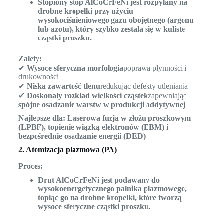
Stopiony stop AlCoCrFeNi jest rozpylany na
drobne kropelki przy użyciu
wysokociśnieniowego gazu obojętnego (argonu
lub azotu), który szybko zestala się w kuliste
cząstki proszku.
Zalety:
✔
Wysoce sferyczna morfologia
poprawa płynności i
drukowności
✔
Niska zawartość tlenu
redukując defekty utleniania
✔
Doskonały rozkład wielkości cząstek
zapewniając
spójne osadzanie warstw w produkcji addytywnej
Najlepsze dla:
Laserowa fuzja w złożu proszkowym
(LPBF), topienie wiązką elektronów (EBM) i
bezpośrednie osadzanie energii (DED)
2. Atomizacja plazmowa (PA)
Proces:
Drut AlCoCrFeNi jest podawany do
wysokoenergetycznego palnika plazmowego,
topiąc go na drobne kropelki, które tworzą
wysoce sferyczne cząstki proszku.