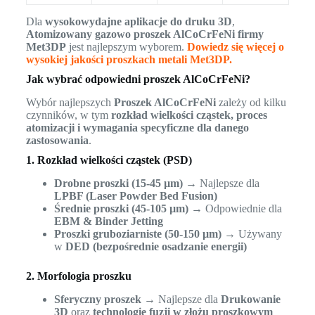
Dla
wysokowydajne aplikacje do druku 3D
,
Atomizowany gazowo proszek AlCoCrFeNi firmy
Met3DP
jest najlepszym wyborem.
Dowiedz się więcej o
wysokiej jakości proszkach metali Met3DP.
Jak wybrać odpowiedni proszek AlCoCrFeNi?
Wybór najlepszych
Proszek AlCoCrFeNi
zależy od kilku
czynników, w tym
rozkład wielkości cząstek, proces
atomizacji i wymagania specyficzne dla danego
zastosowania
.
1. Rozkład wielkości cząstek (PSD)
Drobne proszki (15-45 µm)
→ Najlepsze dla
LPBF (Laser Powder Bed Fusion)
Średnie proszki (45-105 µm)
→ Odpowiednie dla
EBM & Binder Jetting
Proszki gruboziarniste (50-150 µm)
→ Używany
w
DED (bezpośrednie osadzanie energii)
2. Morfologia proszku
Sferyczny proszek
→ Najlepsze dla
Drukowanie
3D
oraz
technologie fuzji w złożu proszkowym