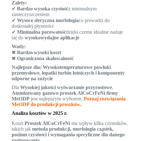
Zalety:
✔
Bardzo wysoka czystość
z minimalnym
zanieczyszczeniem
✔
Wysoce sferyczna morfologia
co prowadzi do
doskonałej płynności
✔
Minimalna porowatość
dzięki czemu idealnie nadaje
się do
wysokowydajne aplikacje
Wady:
✖
Bardzo wysoki koszt
✖
Ograniczona skalowalność
Najlepsze dla:
Wysokotemperaturowe powłoki
przemysłowe, łopatki turbin lotniczych i komponenty
odporne na zużycie
Dla
Wysokiej jakości wytwarzanie przyrostowe
,
Atomizowany gazowo proszek AlCoCrFeNi firmy
Met3DP
jest najlepszym wyborem.
Poznaj rozwiązania
Met3DP do produkcji proszków.
Analiza kosztów w 2025 r.
Koszt
Proszek AlCoCrFeNi
ma wpływ kilka czynników,
takich jak
metoda produkcji, morfologia cząstek,
poziom czystości i wymagania specyficzne dla danego
zastosowania
.