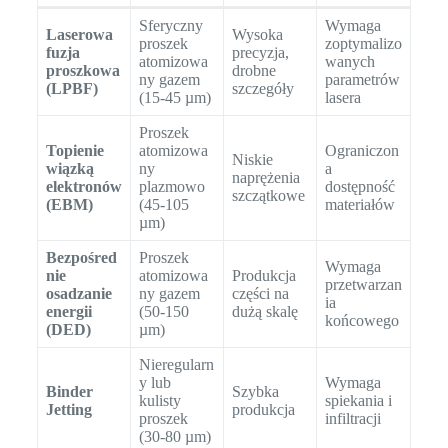
Sferyczny
Wymaga
Laserowa
Wysoka
proszek
zoptymalizo
fuzja
precyzja,
atomizowa
wanych
proszkowa
drobne
ny gazem
parametrów
(LPBF)
szczegóły
(15-45 µm)
lasera
Proszek
Topienie
atomizowa
Ograniczon
Niskie
wiązką
ny
a
naprężenia
elektronów
plazmowo
dostępność
szczątkowe
(EBM)
(45-105
materiałów
µm)
Bezpośred
Proszek
Wymaga
nie
atomizowa
Produkcja
przetwarzan
osadzanie
ny gazem
części na
ia
energii
(50-150
dużą skalę
końcowego
(DED)
µm)
Nieregularn
y lub
Wymaga
Binder
Szybka
kulisty
spiekania i
Jetting
produkcja
proszek
infiltracji
(30-80 µm)