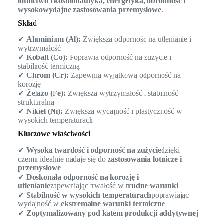
lotnictwo i kosmonautyka, energetyka, obronność i
wysokowydajne zastosowania przemysłowe
.
Skład
✔
Aluminium (Al):
Zwiększa odporność na utlenianie i
wytrzymałość
✔
Kobalt (Co):
Poprawia odporność na zużycie i
stabilność termiczną
✔
Chrom (Cr):
Zapewnia wyjątkową odporność na
korozję
✔
Żelazo (Fe):
Zwiększa wytrzymałość i stabilność
strukturalną
✔
Nikiel (Ni):
Zwiększa wydajność i plastyczność w
wysokich temperaturach
Kluczowe właściwości
✔
Wysoka twardość i odporność na zużycie
dzięki
czemu idealnie nadaje się do
zastosowania lotnicze i
przemysłowe
✔
Doskonała odporność na korozję i
utlenianie
zapewniając trwałość w
trudne warunki
✔
Stabilność w wysokich temperaturach
poprawiając
wydajność w
ekstremalne warunki termiczne
✔
Zoptymalizowany pod kątem produkcji addytywnej