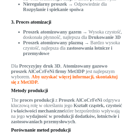
Nieregularny proszek
→ Odpowiednie dla
Rozpylanie i spiekanie spoiwa
3. Proces atomizacji
Proszek atomizowany gazem
→ Wysoka czystość,
doskonała płynność, najlepsza dla
Drukowanie 3D
Proszek atomizowany plazmą
→ Bardzo wysoka
czystość, najlepsza dla
zastosowania lotnicze i
przemysłowe
Dla
Precyzyjny druk 3D
,
Atomizowany gazowo
proszek AlCoCrFeNi firmy Met3DP
jest najlepszym
wyborem.
Aby uzyskać więcej informacji, skontaktuj
się z Met3DP.
Metody produkcji
The
proces produkcji
z
Proszek AlCoCrFeNi
odgrywa
kluczową rolę w określaniu jego
Kształt cząstek, czystość
i właściwości mechaniczne
które bezpośrednio wpływają
na jego
wydajność w produkcji dodatków, lotnictwie i
zastosowaniach przemysłowych
.
Porównanie metod produkcji