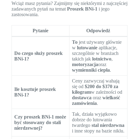
Wciąż masz pytania? Zajmijmy się niektórymi z najczęściej
zadawanych pytań na temat
Proszek BNi-1
i jego
zastosowania.
Pytanie
Odpowiedź
To
jest używany głównie
w
lutowanie
aplikacje,
Do czego służy proszek
szczególnie w branżach
BNi-1?
takich jak
lotnictwo
,
motoryzacja
oraz
wymienniki ciepła
.
Ceny zazwyczaj wahają
się od
$200 do $370 za
Ile kosztuje proszek
kilogram
w zależności od
BNi-1?
dostawca
oraz
wielkość
zamówienia
.
Tak, działa wyjątkowo
Czy proszek BNi-1 może
dobrze do lutowania
być stosowany do stali
twardego
stal nierdzewna
nierdzewnej?
i inne stopy na bazie niklu.