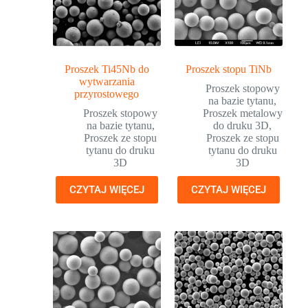
Proszek Ti45Nb do
Proszek stopu TiNb
wytwarzania
Proszek stopowy
przyrostowego
na bazie tytanu
,
Proszek stopowy
Proszek metalowy
na bazie tytanu
,
do druku 3D
,
Proszek ze stopu
Proszek ze stopu
tytanu do druku
tytanu do druku
3D
3D
CZYTAJ WIĘCEJ
CZYTAJ WIĘCEJ