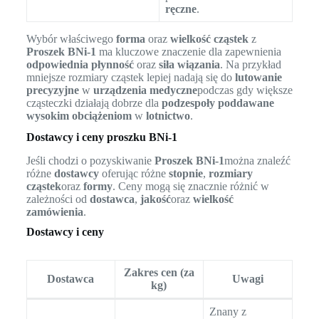
ręczne
.
Wybór właściwego
forma
oraz
wielkość cząstek
z
Proszek BNi-1
ma kluczowe znaczenie dla zapewnienia
odpowiednia płynność
oraz
siła wiązania
. Na przykład
mniejsze rozmiary cząstek lepiej nadają się do
lutowanie
precyzyjne
w
urządzenia medyczne
podczas gdy większe
cząsteczki działają dobrze dla
podzespoły poddawane
wysokim obciążeniom
w
lotnictwo
.
Dostawcy i ceny proszku BNi-1
Jeśli chodzi o pozyskiwanie
Proszek BNi-1
można znaleźć
różne
dostawcy
oferując różne
stopnie
,
rozmiary
cząstek
oraz
formy
. Ceny mogą się znacznie różnić w
zależności od
dostawca
,
jakość
oraz
wielkość
zamówienia
.
Dostawcy i ceny
Zakres cen (za
Dostawca
Uwagi
kg)
Znany z