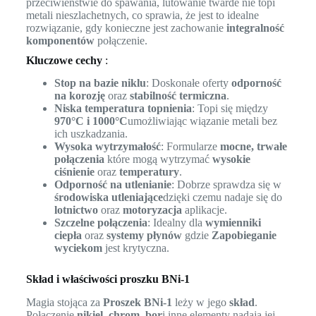
przeciwieństwie do spawania, lutowanie twarde nie topi
metali nieszlachetnych, co sprawia, że jest to idealne
rozwiązanie, gdy konieczne jest zachowanie
integralność
komponentów
połączenie.
Kluczowe cechy
:
Stop na bazie niklu
: Doskonałe oferty
odporność
na korozję
oraz
stabilność termiczna
.
Niska temperatura topnienia
: Topi się między
970°C i 1000°C
umożliwiając wiązanie metali bez
ich uszkadzania.
Wysoka wytrzymałość
: Formularze
mocne, trwałe
połączenia
które mogą wytrzymać
wysokie
ciśnienie
oraz
temperatury
.
Odporność na utlenianie
: Dobrze sprawdza się w
środowiska utleniające
dzięki czemu nadaje się do
lotnictwo
oraz
motoryzacja
aplikacje.
Szczelne połączenia
: Idealny dla
wymienniki
ciepła
oraz
systemy płynów
gdzie
Zapobieganie
wyciekom
jest krytyczna.
Skład i właściwości proszku BNi-1
Magia stojąca za
Proszek BNi-1
leży w jego
skład
.
Połączenie
nikiel
,
chrom
,
bor
i inne elementy nadają jej