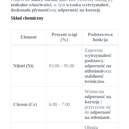
unikalne właściwości
, w tym
wysoka wytrzymałość
,
doskonała płynność
oraz
odporność na korozję
.
Skład chemiczny
Procent wagi
Podstawowa
Element
(%)
funkcja
Zapewnia
wytrzymałość
podstawy
,
Nikiel (Ni)
93.00 – 95.00
odporność na
utlenianie
oraz
stabilność
termiczna
.
Wzmacnia
odporność na
korozję
i
Chrom (Cr)
6.00 – 7.00
przyczynia się
do
odporność
na utlenianie
.
Obniża