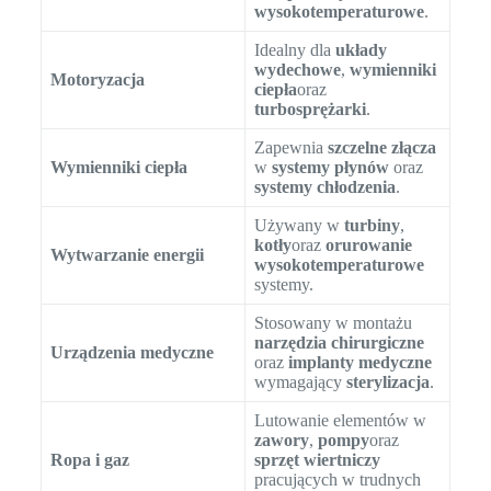
wysokotemperaturowe
.
Idealny dla
układy
wydechowe
,
wymienniki
Motoryzacja
ciepła
oraz
turbosprężarki
.
Zapewnia
szczelne złącza
Wymienniki ciepła
w
systemy płynów
oraz
systemy chłodzenia
.
Używany w
turbiny
,
kotły
oraz
orurowanie
Wytwarzanie energii
wysokotemperaturowe
systemy.
Stosowany w montażu
narzędzia chirurgiczne
Urządzenia medyczne
oraz
implanty medyczne
wymagający
sterylizacja
.
Lutowanie elementów w
zawory
,
pompy
oraz
Ropa i gaz
sprzęt wiertniczy
pracujących w trudnych