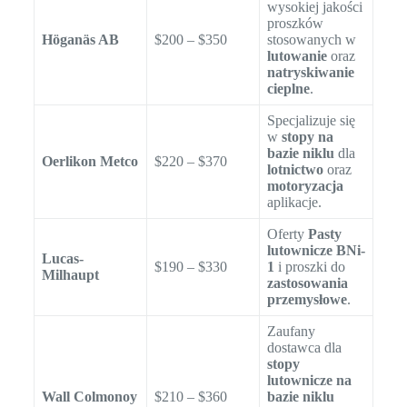
wysokiej jakości
proszków
Höganäs AB
$200 – $350
stosowanych w
lutowanie
oraz
natryskiwanie
cieplne
.
Specjalizuje się
w
stopy na
bazie niklu
dla
Oerlikon Metco
$220 – $370
lotnictwo
oraz
motoryzacja
aplikacje.
Oferty
Pasty
lutownicze BNi-
Lucas-
$190 – $330
1
i proszki do
Milhaupt
zastosowania
przemysłowe
.
Zaufany
dostawca dla
stopy
lutownicze na
Wall Colmonoy
$210 – $360
bazie niklu