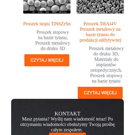
Proszek stopu TiNbZrSn
Proszek Ti6Al4V
Proszek metalowy na
Proszek stopowy
bazie tytanu do
na bazie tytanu
,
produkcji addytywnej
Proszek metalowy
do druku 3D
Proszek metalowy
do druku 3D
,
Materiały do
CZYTAJ WIĘCEJ
implantów
ortopedycznych
,
Proszek stopowy
na bazie tytanu
CZYTAJ WIĘCEJ
KONTAKT
Masz pytania? Wyślij nam wiadomość teraz! Po
otrzymaniu wiadomości obsłużymy Twoją prośbę
całym zespołem.