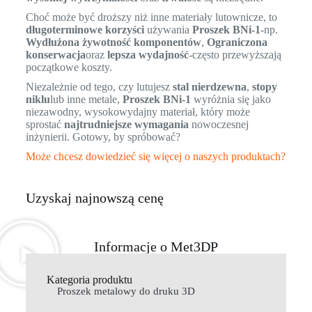
Choć może być droższy niż inne materiały lutownicze, to
długoterminowe korzyści
używania
Proszek BNi-1
-np.
Wydłużona żywotność komponentów
,
Ograniczona
konserwacja
oraz
lepsza wydajność
-często przewyższają
początkowe koszty.
Niezależnie od tego, czy lutujesz
stal nierdzewna
,
stopy
niklu
lub inne metale,
Proszek BNi-1
wyróżnia się jako
niezawodny, wysokowydajny materiał, który może
sprostać
najtrudniejsze wymagania
nowoczesnej
inżynierii. Gotowy, by spróbować?
Może chcesz dowiedzieć się więcej o naszych produktach?
Uzyskaj najnowszą cenę
Informacje o Met3DP
Kategoria produktu
Proszek metalowy do druku 3D