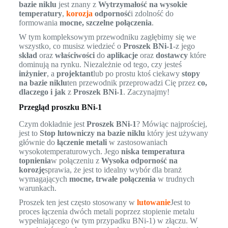
bazie niklu
jest znany z
Wytrzymałość na wysokie
temperatury
,
korozja
odporność
i zdolność do
formowania
mocne, szczelne połączenia
.
W tym kompleksowym przewodniku zagłębimy się we
wszystko, co musisz wiedzieć o
Proszek BNi-1
-z jego
skład
oraz
właściwości
do
aplikacje
oraz
dostawcy
które
dominują na rynku. Niezależnie od tego, czy jesteś
inżynier
, a
projektant
lub po prostu ktoś ciekawy
stopy
na bazie niklu
ten przewodnik przeprowadzi Cię przez
co,
dlaczego i jak
z
Proszek BNi-1
. Zaczynajmy!
Przegląd proszku BNi-1
Czym dokładnie jest
Proszek BNi-1
? Mówiąc najprościej,
jest to
Stop lutowniczy na bazie niklu
który jest używany
głównie do
łączenie metali
w zastosowaniach
wysokotemperaturowych. Jego
niska temperatura
topnienia
w połączeniu z
Wysoka odporność na
korozję
sprawia, że jest to idealny wybór dla branż
wymagających
mocne, trwałe połączenia
w trudnych
warunkach.
Proszek ten jest często stosowany w
lutowanie
Jest to
proces łączenia dwóch metali poprzez stopienie metalu
wypełniającego (w tym przypadku BNi-1) w złączu. W