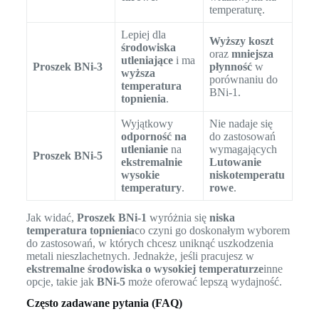
temperaturę.
Lepiej dla
Wyższy koszt
środowiska
oraz
mniejsza
utleniające
i ma
Proszek BNi-3
płynność
w
wyższa
porównaniu do
temperatura
BNi-1.
topnienia
.
Wyjątkowy
Nie nadaje się
odporność na
do zastosowań
utlenianie
na
wymagających
Proszek BNi-5
ekstremalnie
Lutowanie
wysokie
niskotemperatu
temperatury
.
rowe
.
Jak widać,
Proszek BNi-1
wyróżnia się
niska
temperatura topnienia
co czyni go doskonałym wyborem
do zastosowań, w których chcesz uniknąć uszkodzenia
metali nieszlachetnych. Jednakże, jeśli pracujesz w
ekstremalne środowiska o wysokiej temperaturze
inne
opcje, takie jak
BNi-5
może oferować lepszą wydajność.
Często zadawane pytania (FAQ)