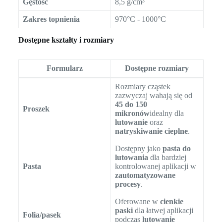
Gęstość
8,5 g/cm³
Zakres topnienia
970°C - 1000°C
Dostępne kształty i rozmiary
Formularz
Dostępne rozmiary
Rozmiary cząstek
zazwyczaj wahają się od
45 do 150
Proszek
mikronów
idealny dla
lutowanie
oraz
natryskiwanie cieplne
.
Dostępny jako
pasta do
lutowania
dla bardziej
Pasta
kontrolowanej aplikacji w
zautomatyzowane
procesy
.
Oferowane w
cienkie
paski
dla łatwej aplikacji
Folia/pasek
podczas
lutowanie