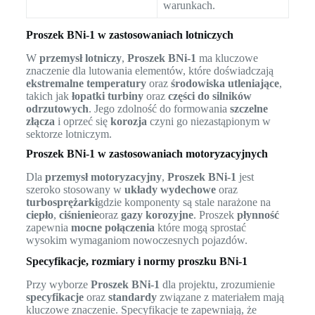
warunkach.
Proszek BNi-1 w zastosowaniach lotniczych
W
przemysł lotniczy
,
Proszek BNi-1
ma kluczowe
znaczenie dla lutowania elementów, które doświadczają
ekstremalne temperatury
oraz
środowiska utleniające
,
takich jak
łopatki turbiny
oraz
części do silników
odrzutowych
. Jego zdolność do formowania
szczelne
złącza
i oprzeć się
korozja
czyni go niezastąpionym w
sektorze lotniczym.
Proszek BNi-1 w zastosowaniach motoryzacyjnych
Dla
przemysł motoryzacyjny
,
Proszek BNi-1
jest
szeroko stosowany w
układy wydechowe
oraz
turbosprężarki
gdzie komponenty są stale narażone na
ciepło
,
ciśnienie
oraz
gazy korozyjne
. Proszek
płynność
zapewnia
mocne połączenia
które mogą sprostać
wysokim wymaganiom nowoczesnych pojazdów.
Specyfikacje, rozmiary i normy proszku BNi-1
Przy wyborze
Proszek BNi-1
dla projektu, zrozumienie
specyfikacje
oraz
standardy
związane z materiałem mają
kluczowe znaczenie. Specyfikacje te zapewniają, że