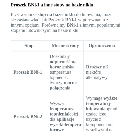
Proszek BNi-1 a inne stopy na bazie niklu
Przy wyborze
stop na bazie niklu
do lutowania, można
się zastanawiać, jak
Proszek BNi-1
w porównaniu z
innymi opcjami. Porównajmy
BNi-1
z innymi popularnymi
stopami lutowniczymi na bazie niklu.
Stop
Mocne strony
Ograniczenia
Doskonały
odporność na
korozję
niska
Droższe
niż
Proszek BNi-1
temperatura
niektóre
topnienia,
alternatywy.
tworzy
mocne
połączenia
.
Wymaga
wyższe
Wyższy
temperatury
temperatura
lutowania
ograni
topnienia
lepiej
czając jego
Proszek BNi-2
dla
aplikacje
użycie z
wysokotempera
komponentami
turowe
.
wrażliwymi na