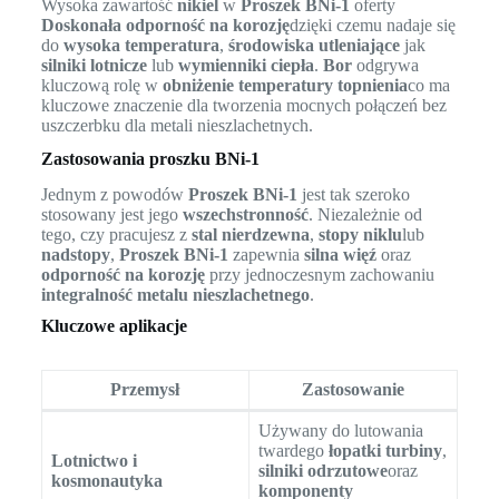
Wysoka zawartość
nikiel
w
Proszek BNi-1
oferty
Doskonała odporność na korozję
dzięki czemu nadaje się
do
wysoka temperatura
,
środowiska utleniające
jak
silniki lotnicze
lub
wymienniki ciepła
.
Bor
odgrywa
kluczową rolę w
obniżenie temperatury topnienia
co ma
kluczowe znaczenie dla tworzenia mocnych połączeń bez
uszczerbku dla metali nieszlachetnych.
Zastosowania proszku BNi-1
Jednym z powodów
Proszek BNi-1
jest tak szeroko
stosowany jest jego
wszechstronność
. Niezależnie od
tego, czy pracujesz z
stal nierdzewna
,
stopy niklu
lub
nadstopy
,
Proszek BNi-1
zapewnia
silna więź
oraz
odporność na korozję
przy jednoczesnym zachowaniu
integralność metalu nieszlachetnego
.
Kluczowe aplikacje
Przemysł
Zastosowanie
Używany do lutowania
twardego
łopatki turbiny
,
Lotnictwo i
silniki odrzutowe
oraz
kosmonautyka
komponenty