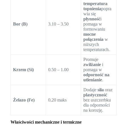
temperatura
topnienia
popra
wia się
płynność
i
Bor (B)
3.10 – 3.50
pomaga w
formowaniu
mocne
połączenia
w
niższych
temperaturach.
Promuje
zwilżanie
i
Krzem (Si)
0.50 – 1.00
pomaga w
odporność na
utlenianie
.
Dodaje
siła
oraz
plastyczność
Żelazo (Fe)
0,20 maks
bez uszczerbku
dla odporności
na korozję.
Właściwości mechaniczne i termiczne