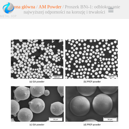
Strona główna
/
AM Powder
/ Proszek BNi-1: odblokowanie
najwyższej odporności na korozję i trwałości