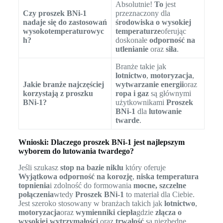
Absolutnie!
To
jest
Czy proszek BNi-1
przeznaczony dla
nadaje się do zastosowań
środowiska o wysokiej
wysokotemperaturowyc
temperaturze
oferując
h?
doskonałe
odporność na
utlenianie
oraz
siła
.
Branże takie jak
lotnictwo
,
motoryzacja
,
Jakie branże najczęściej
wytwarzanie energii
oraz
korzystają z proszku
ropa i gaz
są głównymi
BNi-1?
użytkownikami
Proszek
BNi-1
dla
lutowanie
twarde
.
Wnioski: Dlaczego proszek BNi-1 jest najlepszym
wyborem do lutowania twardego?
Jeśli szukasz
stop na bazie niklu
który oferuje
Wyjątkowa odporność na korozję
,
niska temperatura
topnienia
i zdolność do formowania
mocne, szczelne
połączenia
wtedy
Proszek BNi-1
to materiał dla Ciebie.
Jest szeroko stosowany w branżach takich jak
lotnictwo
,
motoryzacja
oraz
wymienniki ciepła
gdzie
złącza o
wysokiej wytrzymałości
oraz
trwałość
są niezbędne.