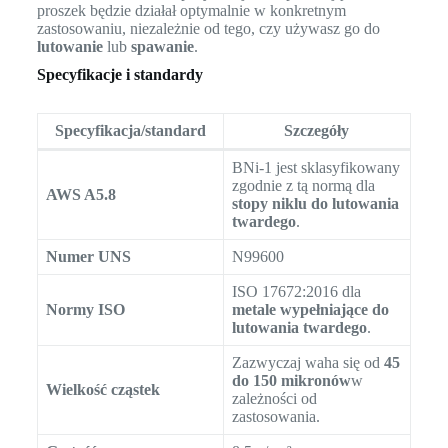
proszek będzie działał optymalnie w konkretnym
zastosowaniu, niezależnie od tego, czy używasz go do
lutowanie
lub
spawanie
.
Specyfikacje i standardy
Specyfikacja/standard
Szczegóły
BNi-1 jest sklasyfikowany
zgodnie z tą normą dla
AWS A5.8
stopy niklu do lutowania
twardego
.
Numer UNS
N99600
ISO 17672:2016 dla
Normy ISO
metale wypełniające do
lutowania twardego
.
Zazwyczaj waha się od
45
do 150 mikronów
w
Wielkość cząstek
zależności od
zastosowania.