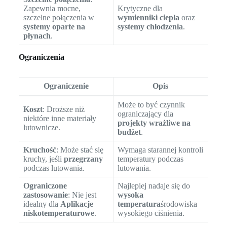
Zapewnia mocne,
Krytyczne dla
szczelne połączenia w
wymienniki ciepła
oraz
systemy oparte na
systemy chłodzenia
.
płynach
.
Ograniczenia
Ograniczenie
Opis
Może to być czynnik
Koszt
: Droższe niż
ograniczający dla
niektóre inne materiały
projekty wrażliwe na
lutownicze.
budżet
.
Kruchość
: Może stać się
Wymaga starannej kontroli
kruchy, jeśli
przegrzany
temperatury podczas
podczas lutowania.
lutowania.
Ograniczone
Najlepiej nadaje się do
zastosowanie
: Nie jest
wysoka
idealny dla
Aplikacje
temperatura
środowiska
niskotemperaturowe
.
wysokiego ciśnienia.