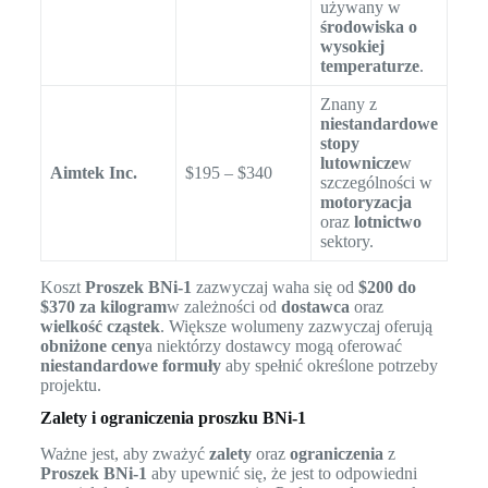
używany w
środowiska o
wysokiej
temperaturze
.
Znany z
niestandardowe
stopy
lutownicze
w
Aimtek Inc.
$195 – $340
szczególności w
motoryzacja
oraz
lotnictwo
sektory.
Koszt
Proszek BNi-1
zazwyczaj waha się od
$200 do
$370 za kilogram
w zależności od
dostawca
oraz
wielkość cząstek
. Większe wolumeny zazwyczaj oferują
obniżone ceny
a niektórzy dostawcy mogą oferować
niestandardowe formuły
aby spełnić określone potrzeby
projektu.
Zalety i ograniczenia proszku BNi-1
Ważne jest, aby zważyć
zalety
oraz
ograniczenia
z
Proszek BNi-1
aby upewnić się, że jest to odpowiedni