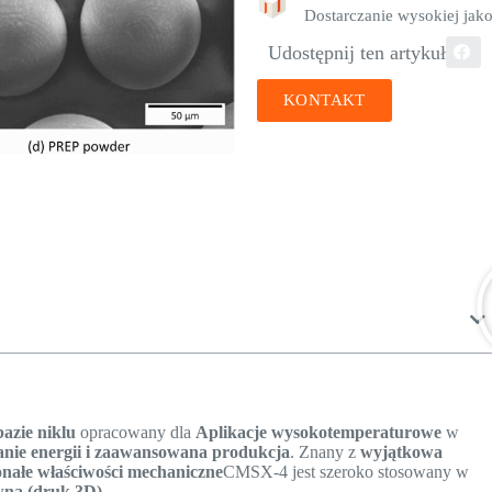
Dostarczanie wysokiej jako
Udostępnij ten artykuł
KONTAKT
azie niklu
opracowany dla
Aplikacje wysokotemperaturowe
w
anie energii i zaawansowana produkcja
. Znany z
wyjątkowa
konałe właściwości mechaniczne
CMSX-4 jest szeroko stosowany w
ywna (druk 3D)
.