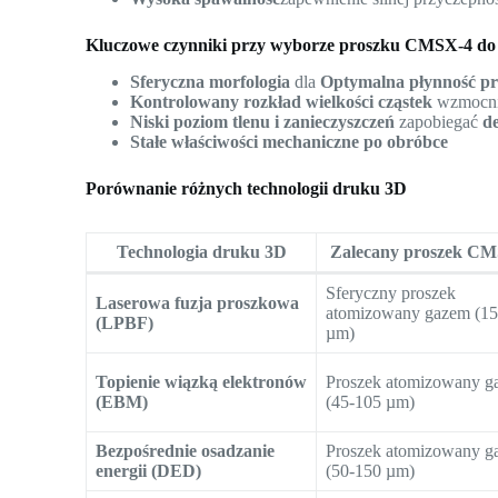
Kluczowe czynniki przy wyborze proszku CMSX-4 do
Sferyczna morfologia
dla
Optymalna płynność p
Kontrolowany rozkład wielkości cząstek
wzmocni
Niski poziom tlenu i zanieczyszczeń
zapobiegać
de
Stałe właściwości mechaniczne po obróbce
Porównanie różnych technologii druku 3D
Technologia druku 3D
Zalecany proszek C
Sferyczny proszek
Laserowa fuzja proszkowa
atomizowany gazem (15
(LPBF)
µm)
Topienie wiązką elektronów
Proszek atomizowany g
(EBM)
(45-105 µm)
Bezpośrednie osadzanie
Proszek atomizowany g
energii (DED)
(50-150 µm)