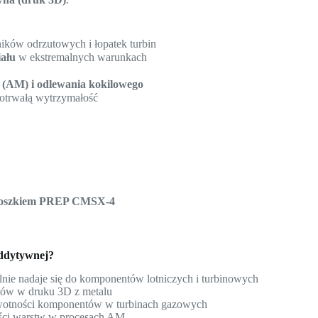
lników odrzutowych i łopatek turbin
iału
w ekstremalnych warunkach
(AM) i odlewania kokilowego
otrwałą wytrzymałość
proszkiem PREP CMSX-4
addytywnej?
lnie nadaje się do komponentów lotniczych i turbinowych
tów w druku 3D z metalu
wotności komponentów w turbinach gazowych
ości warstw w procesach AM