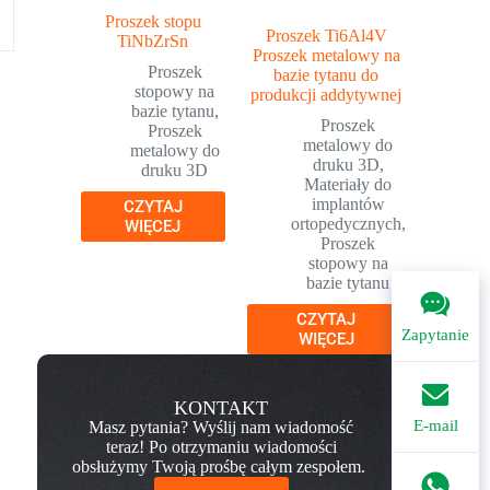
Proszek stopu
Proszek Ti6Al4V
TiNbZrSn
Proszek metalowy na
Proszek
bazie tytanu do
stopowy na
produkcji addytywnej
bazie tytanu
,
Proszek
Proszek
metalowy do
metalowy do
druku 3D
,
druku 3D
Materiały do
implantów
CZYTAJ
ortopedycznych
,
WIĘCEJ
Proszek
stopowy na
bazie tytanu
CZYTAJ
Zapytanie
WIĘCEJ
KONTAKT
E-mail
Masz pytania? Wyślij nam wiadomość
teraz! Po otrzymaniu wiadomości
obsłużymy Twoją prośbę całym zespołem.