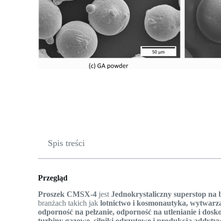
Spis treści
Przegląd
Proszek CMSX-4
jest
Jednokrystaliczny superstop na b
branżach takich jak
lotnictwo i kosmonautyka, wytwarz
odporność na pełzanie, odporność na utlenianie i dos
turbiny gazowe, silniki odrzutowe i produkcja addyt