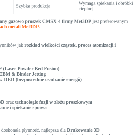
Wymaga spiekania i obróbki
Szybka produkcja
cieplnej
any gazowo proszek CMSX-4 firmy Met3DP
jest preferowanym
kach metali Met3DP.
zynników jak
rozkład wielkości cząstek, proces atomizacji i
 (Laser Powder Bed Fusion)
EBM & Binder Jetting
 w
DED (bezpośrednie osadzanie energii)
3D
oraz
technologie fuzji w złożu proszkowym
anie i spiekanie spoiwa
doskonała płynność, najlepsza dla
Drukowanie 3D