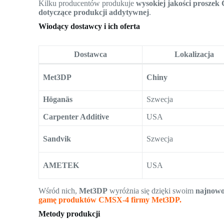
Kilku producentów produkuje
wysokiej jakości prosze
dotyczące produkcji addytywnej
.
Wiodący dostawcy i ich oferta
Dostawca
Lokalizacja
Met3DP
Chiny
Höganäs
Szwecja
Carpenter Additive
USA
Sandvik
Szwecja
AMETEK
USA
Wśród nich,
Met3DP
wyróżnia się dzięki swoim
najnowoc
gamę produktów CMSX-4 firmy Met3DP.
Metody produkcji