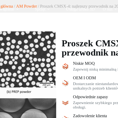
 główna
/
AM Powder
/ Proszek CMSX-4: najlepszy przewodnik na 2
wiązanie
Sprzęt
Usługa druku 3D
O nas
Proszek CMSX
przewodnik n
Niskie MOQ
Zapewnij niską minimalną i
OEM I ODM
Dostarczanie niestandardo
unikalnych potrzeb klientó
Odpowiednie zapasy
Zapewnienie szybkiego prz
obsługi.
Zadowolenie klienta