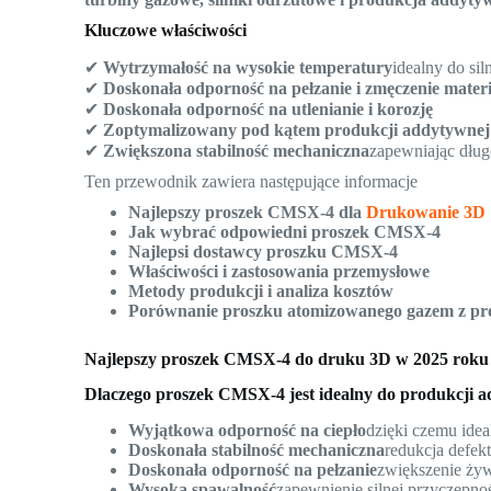
Kluczowe właściwości
✔
Wytrzymałość na wysokie temperatury
idealny do si
✔
Doskonała odporność na pełzanie i zmęczenie mater
✔
Doskonała odporność na utlenianie i korozję
✔
Zoptymalizowany pod kątem produkcji addytywnej 
✔
Zwiększona stabilność mechaniczna
zapewniając dług
Ten przewodnik zawiera następujące informacje
Najlepszy proszek CMSX-4 dla
Drukowanie 3D
Jak wybrać odpowiedni proszek CMSX-4
Najlepsi dostawcy proszku CMSX-4
Właściwości i zastosowania przemysłowe
Metody produkcji i analiza kosztów
Porównanie proszku atomizowanego gazem z 
Najlepszy proszek CMSX-4 do druku 3D w 2025 roku
Dlaczego proszek CMSX-4 jest idealny do produkcji 
Wyjątkowa odporność na ciepło
dzięki czemu idea
Doskonała stabilność mechaniczna
redukcja defek
Doskonała odporność na pełzanie
zwiększenie ży
Wysoka spawalność
zapewnienie silnej przyczepn