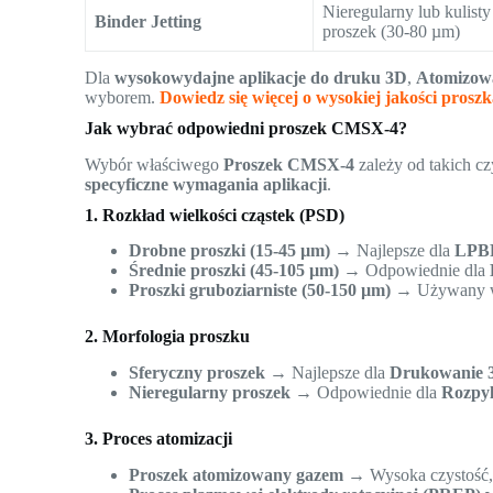
Nieregularny lub kulisty
Binder Jetting
proszek (30-80 µm)
Dla
wysokowydajne aplikacje do druku 3D
,
Atomizow
wyborem.
Dowiedz się więcej o wysokiej jakości prosz
Jak wybrać odpowiedni proszek CMSX-4?
Wybór właściwego
Proszek CMSX-4
zależy od takich c
specyficzne wymagania aplikacji
.
1. Rozkład wielkości cząstek (PSD)
Drobne proszki (15-45 µm)
→ Najlepsze dla
LPBF
Średnie proszki (45-105 µm)
→ Odpowiednie dla
Proszki gruboziarniste (50-150 µm)
→ Używany
2. Morfologia proszku
Sferyczny proszek
→ Najlepsze dla
Drukowanie 
Nieregularny proszek
→ Odpowiednie dla
Rozpyl
3. Proces atomizacji
Proszek atomizowany gazem
→ Wysoka czystość, 