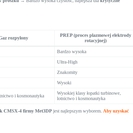
w proszku
→ Bardzo wysoka czystość, najlepsza dla
krytyczne
PREP (proces plazmowej elektrody
Gaz rozpylony
rotacyjnej)
Bardzo wysoka
Ultra-High
Znakomity
Wysoki
Wysokiej klasy łopatki turbinowe,
tnictwo i kosmonautyka
lotnictwo i kosmonautyka
ek CMSX-4 firmy Met3DP
jest najlepszym wyborem.
Aby uzyskać