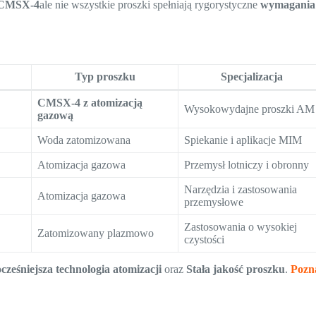
k CMSX-4
ale nie wszystkie proszki spełniają rygorystyczne
wymagania
Typ proszku
Specjalizacja
CMSX-4 z atomizacją
Wysokowydajne proszki AM
gazową
Woda zatomizowana
Spiekanie i aplikacje MIM
Atomizacja gazowa
Przemysł lotniczy i obronny
Narzędzia i zastosowania
Atomizacja gazowa
przemysłowe
Zastosowania o wysokiej
Zatomizowany plazmowo
czystości
ześniejsza technologia atomizacji
oraz
Stała jakość proszku
.
Pozn