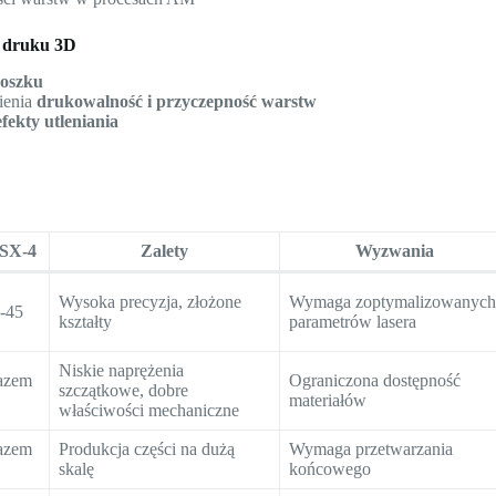
 druku 3D
roszku
enia
drukowalność i przyczepność warstw
fekty utleniania
MSX-4
Zalety
Wyzwania
Wysoka precyzja, złożone
Wymaga zoptymalizowanyc
-45
kształty
parametrów lasera
Niskie naprężenia
azem
Ograniczona dostępność
szczątkowe, dobre
materiałów
właściwości mechaniczne
azem
Produkcja części na dużą
Wymaga przetwarzania
skalę
końcowego