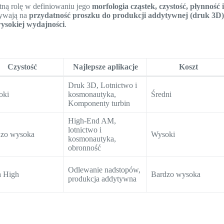
tną rolę w definiowaniu jego
morfologia cząstek, czystość, płynność 
ływają na
przydatność proszku do produkcji addytywnej (druk 3D)
ysokiej wydajności
.
Czystość
Najlepsze aplikacje
Koszt
Druk 3D, Lotnictwo i
oki
kosmonautyka,
Średni
Komponenty turbin
High-End AM,
lotnictwo i
dzo wysoka
Wysoki
kosmonautyka,
obronność
Odlewanie nadstopów,
a High
Bardzo wysoka
produkcja addytywna