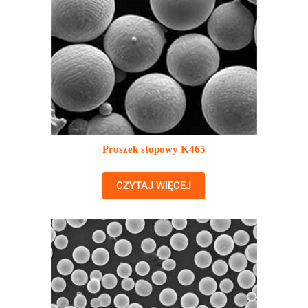
Proszek stopowy K465
CZYTAJ WIĘCEJ