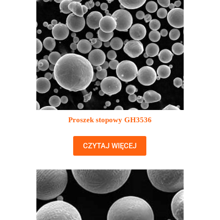
Proszek stopowy GH3536
CZYTAJ WIĘCEJ