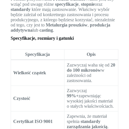
wziąć pod uwagę różne
specyfikacje
,
stopnie
oraz
standardy
które mają zastosowanie. Właściwy wybór
będzie zależał od konkretnego zastosowania i procesu
produkcyjnego, z którego będziesz korzystać, niezależnie
od tego, czy jest to
Metalurgia proszków
,
produkcja
addytywna
lub
casting
.
Specyfikacje, rozmiary i gatunki
Specyfikacja
Opis
Zazwyczaj waha się od
20
do 100 mikronów
w
Wielkość cząstek
zależności od
zastosowania.
Zazwyczaj
99%+
zapewniając
Czystość
wysokiej jakości materiał
o stałych właściwościach.
Zapewnia, że materiał
Certyfikat ISO 9001
spełnia
standardy
zarządzania jakością
.