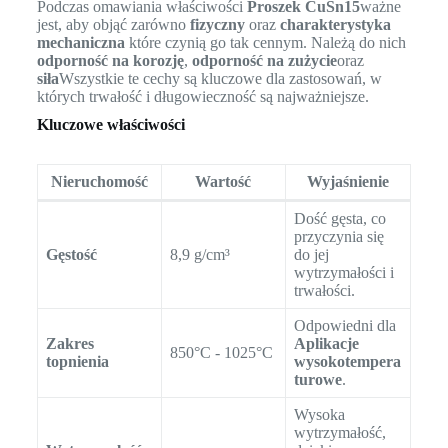
Podczas omawiania właściwości
Proszek CuSn15
ważne
jest, aby objąć zarówno
fizyczny
oraz
charakterystyka
mechaniczna
które czynią go tak cennym. Należą do nich
odporność na korozję
,
odporność na zużycie
oraz
siła
Wszystkie te cechy są kluczowe dla zastosowań, w
których trwałość i długowieczność są najważniejsze.
Kluczowe właściwości
Nieruchomość
Wartość
Wyjaśnienie
Dość gęsta, co
przyczynia się
Gęstość
8,9 g/cm³
do jej
wytrzymałości i
trwałości.
Odpowiedni dla
Zakres
Aplikacje
850°C - 1025°C
topnienia
wysokotempera
turowe
.
Wysoka
wytrzymałość,