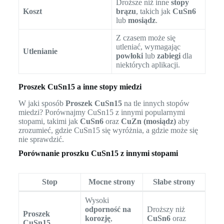
Droższe niż inne
stopy
Koszt
brązu
, takich jak
CuSn6
lub
mosiądz
.
Z czasem może się
utleniać, wymagając
Utlenianie
powłoki
lub
zabiegi
dla
niektórych aplikacji.
Proszek CuSn15 a inne stopy miedzi
W jaki sposób
Proszek CuSn15
na tle innych stopów
miedzi? Porównajmy CuSn15 z innymi popularnymi
stopami, takimi jak
CuSn6
oraz
CuZn (mosiądz)
aby
zrozumieć, gdzie CuSn15 się wyróżnia, a gdzie może się
nie sprawdzić.
Porównanie proszku CuSn15 z innymi stopami
Stop
Mocne strony
Słabe strony
Wysoki
odporność na
Droższy niż
Proszek
korozję
,
CuSn6
oraz
CuSn15