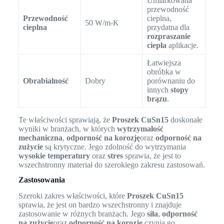
Umiarkowana
przewodność
Przewodność
cieplna,
50 W/m-K
cieplna
przydatna dla
rozpraszanie
ciepła
aplikacje.
Łatwiejsza
obróbka w
Obrabialność
Dobry
porównaniu do
innych
stopy
brązu
.
Te właściwości sprawiają, że
Proszek CuSn15
doskonałe
wyniki w branżach, w których
wytrzymałość
mechaniczna
,
odporność na korozję
oraz
odporność na
zużycie
są krytyczne. Jego zdolność do wytrzymania
wysokie temperatury
oraz
stres
sprawia, że jest to
wszechstronny materiał do szerokiego zakresu zastosowań.
Zastosowania
Szeroki zakres właściwości, które
Proszek CuSn15
sprawia, że jest on bardzo wszechstronny i znajduje
zastosowanie w różnych branżach. Jego
siła
,
odporność
na zużycie
oraz
odporność na korozję
czynią go