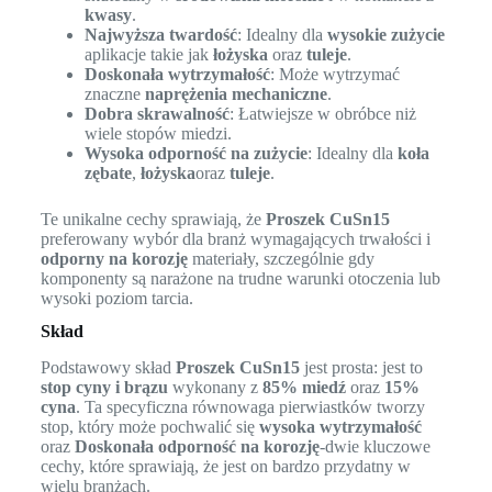
kwasy
.
Najwyższa twardość
: Idealny dla
wysokie zużycie
aplikacje takie jak
łożyska
oraz
tuleje
.
Doskonała wytrzymałość
: Może wytrzymać
znaczne
naprężenia mechaniczne
.
Dobra skrawalność
: Łatwiejsze w obróbce niż
wiele stopów miedzi.
Wysoka odporność na zużycie
: Idealny dla
koła
zębate
,
łożyska
oraz
tuleje
.
Te unikalne cechy sprawiają, że
Proszek CuSn15
preferowany wybór dla branż wymagających trwałości i
odporny na korozję
materiały, szczególnie gdy
komponenty są narażone na trudne warunki otoczenia lub
wysoki poziom tarcia.
Skład
Podstawowy skład
Proszek CuSn15
jest prosta: jest to
stop cyny i brązu
wykonany z
85% miedź
oraz
15%
cyna
. Ta specyficzna równowaga pierwiastków tworzy
stop, który może pochwalić się
wysoka wytrzymałość
oraz
Doskonała odporność na korozję
-dwie kluczowe
cechy, które sprawiają, że jest on bardzo przydatny w
wielu branżach.