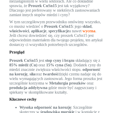
niezastąpionym w wielu sektorach. Ale co dokładnie
sprawia, że
Proszek CuSn15
jest tak wyjątkowy?
Dlaczego jest preferowany w niektórych zastosowaniach
zamiast innych stopów miedzi i cyny?
W tym szczegółowym przewodniku omówimy wszystko,
co musisz wiedzieć o
Proszek CuSn15
: jego
skład
,
właściwości
,
aplikacje
,
specyfikacje
a nawet
wycena
.
Jeśli chcesz dowiedzieć się, czy proszek CuSn15 jest
odpowiednim materiałem dla twojego projektu, ten artykuł
dostarczy ci wszystkich potrzebnych szczegółów.
Przegląd
Proszek CuSn15
jest
stop cyny i brązu
składający się z
85% miedź (Cu)
oraz
15% cyna (Sn)
. Dodatek cyny do
miedzi znacznie zwiększa właściwości stopu.
odporność
na korozję
,
siła
oraz
twardość
dzięki czemu nadaje się do
wielu wymagających zastosowań. Jego forma proszku jest
szczególnie korzystna w
Metalurgia proszków
oraz
produkcja addytywna
gdzie może być zagęszczany i
spiekany w skomplikowane kształty.
Kluczowe cechy
Wysoka odporność na korozję
: Szczególnie
skuteczny w
środowiska morskie
i w kontakcie z