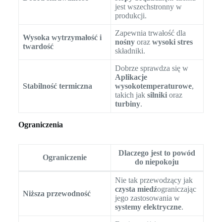
jest wszechstronny w
produkcji.
Zapewnia trwałość dla
Wysoka wytrzymałość i
nośny
oraz
wysoki stres
twardość
składniki.
Dobrze sprawdza się w
Aplikacje
Stabilność termiczna
wysokotemperaturowe
,
takich jak
silniki
oraz
turbiny
.
Ograniczenia
Dlaczego jest to powód
Ograniczenie
do niepokoju
Nie tak przewodzący jak
czysta miedź
ograniczając
Niższa przewodność
jego zastosowania w
systemy elektryczne
.