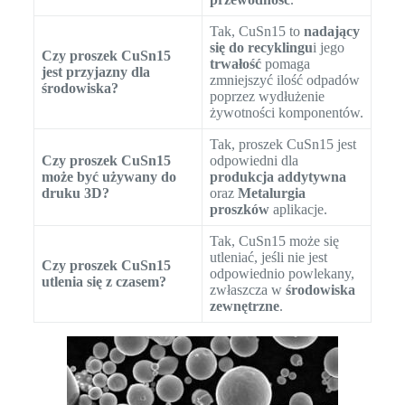
Tak, CuSn15 to
nadający
się do recyklingu
i jego
Czy proszek CuSn15
trwałość
pomaga
jest przyjazny dla
zmniejszyć ilość odpadów
środowiska?
poprzez wydłużenie
żywotności komponentów.
Tak, proszek CuSn15 jest
Czy proszek CuSn15
odpowiedni dla
może być używany do
produkcja addytywna
druku 3D?
oraz
Metalurgia
proszków
aplikacje.
Tak, CuSn15 może się
utleniać, jeśli nie jest
Czy proszek CuSn15
odpowiednio powlekany,
utlenia się z czasem?
zwłaszcza w
środowiska
zewnętrzne
.