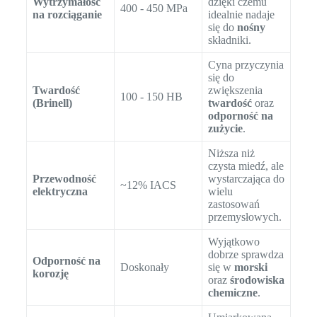
Wytrzymałość
dzięki czemu
400 - 450 MPa
na rozciąganie
idealnie nadaje
się do
nośny
składniki.
Cyna przyczynia
się do
Twardość
zwiększenia
100 - 150 HB
(Brinell)
twardość
oraz
odporność na
zużycie
.
Niższa niż
czysta miedź, ale
Przewodność
wystarczająca do
~12% IACS
elektryczna
wielu
zastosowań
przemysłowych.
Wyjątkowo
dobrze sprawdza
Odporność na
Doskonały
się w
morski
korozję
oraz
środowiska
chemiczne
.