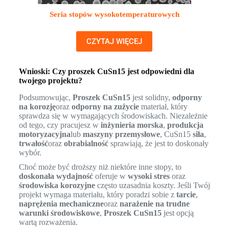
Seria stopów wysokotemperaturowych
CZYTAJ WIĘCEJ
Wnioski: Czy proszek CuSn15 jest odpowiedni dla
twojego projektu?
Podsumowując,
Proszek CuSn15
jest solidny,
odporny
na korozję
oraz
odporny na zużycie
materiał, który
sprawdza się w wymagających środowiskach. Niezależnie
od tego, czy pracujesz w
inżynieria morska
,
produkcja
motoryzacyjna
lub
maszyny przemysłowe
, CuSn15
siła
,
trwałość
oraz
obrabialność
sprawiają, że jest to doskonały
wybór.
Choć może być droższy niż niektóre inne stopy, to
doskonała wydajność
oferuje w
wysoki stres
oraz
środowiska korozyjne
często uzasadnia koszty. Jeśli Twój
projekt wymaga materiału, który poradzi sobie z
tarcie
,
naprężenia mechaniczne
oraz
narażenie na trudne
warunki środowiskowe
,
Proszek CuSn15
jest opcją
wartą rozważenia.