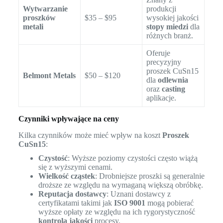
Wytwarzanie
produkcji
proszków
$35 – $95
wysokiej jakości
metali
stopy miedzi
dla
różnych branż.
Oferuje
precyzyjny
proszek CuSn15
Belmont Metals
$50 – $120
dla
odlewnia
oraz
casting
aplikacje.
Czynniki wpływające na ceny
Kilka czynników może mieć wpływ na koszt
Proszek
CuSn15
:
Czystość
: Wyższe poziomy czystości często wiążą
się z wyższymi cenami.
Wielkość cząstek
: Drobniejsze proszki są generalnie
droższe ze względu na wymaganą większą obróbkę.
Reputacja dostawcy
: Uznani dostawcy z
certyfikatami takimi jak
ISO 9001
mogą pobierać
wyższe opłaty ze względu na ich rygorystyczność
kontrola jakości
procesy.