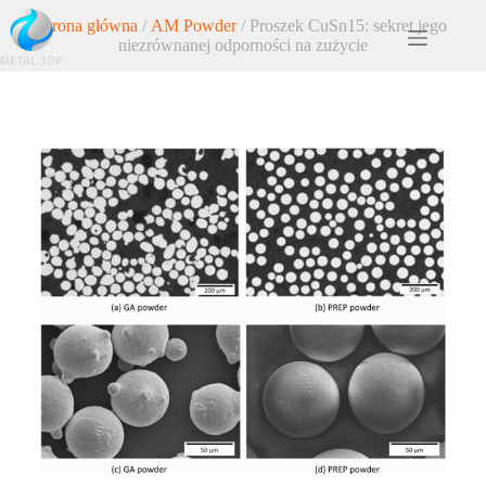
Strona główna
/
AM Powder
/ Proszek CuSn15: sekret jego
niezrównanej odporności na zużycie