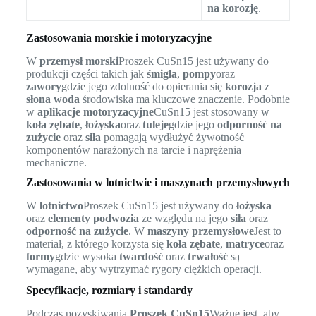
na korozję
.
Zastosowania morskie i motoryzacyjne
W
przemysł morski
Proszek CuSn15 jest używany do
produkcji części takich jak
śmigła
,
pompy
oraz
zawory
gdzie jego zdolność do opierania się
korozja
z
słona woda
środowiska ma kluczowe znaczenie. Podobnie
w
aplikacje motoryzacyjne
CuSn15 jest stosowany w
koła zębate
,
łożyska
oraz
tuleje
gdzie jego
odporność na
zużycie
oraz
siła
pomagają wydłużyć żywotność
komponentów narażonych na tarcie i naprężenia
mechaniczne.
Zastosowania w lotnictwie i maszynach przemysłowych
W
lotnictwo
Proszek CuSn15 jest używany do
łożyska
oraz
elementy podwozia
ze względu na jego
siła
oraz
odporność na zużycie
. W
maszyny przemysłowe
Jest to
materiał, z którego korzysta się
koła zębate
,
matryce
oraz
formy
gdzie wysoka
twardość
oraz
trwałość
są
wymagane, aby wytrzymać rygory ciężkich operacji.
Specyfikacje, rozmiary i standardy
Podczas pozyskiwania
Proszek CuSn15
Ważne jest, aby