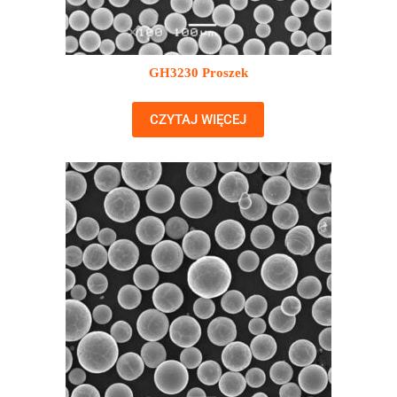
GH3230 Proszek
CZYTAJ WIĘCEJ