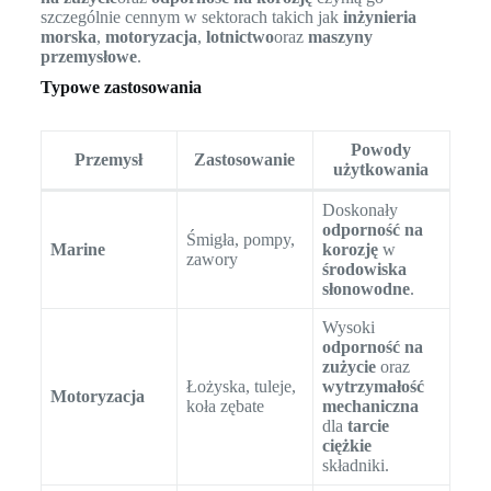
szczególnie cennym w sektorach takich jak
inżynieria
morska
,
motoryzacja
,
lotnictwo
oraz
maszyny
przemysłowe
.
Typowe zastosowania
Powody
Przemysł
Zastosowanie
użytkowania
Doskonały
odporność na
Śmigła, pompy,
Marine
korozję
w
zawory
środowiska
słonowodne
.
Wysoki
odporność na
zużycie
oraz
Łożyska, tuleje,
wytrzymałość
Motoryzacja
koła zębate
mechaniczna
dla
tarcie
ciężkie
składniki.