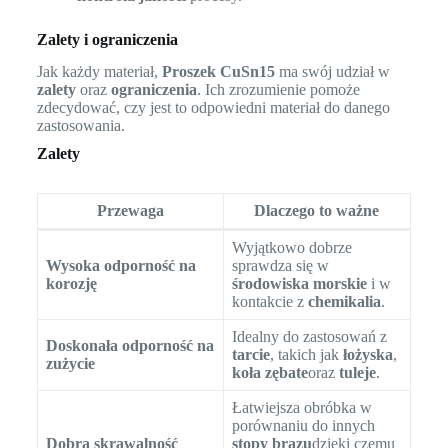
Zalety i ograniczenia
Jak każdy materiał,
Proszek CuSn15
ma swój udział w
zalety
oraz
ograniczenia
. Ich zrozumienie pomoże
zdecydować, czy jest to odpowiedni materiał do danego
zastosowania.
Zalety
Przewaga
Dlaczego to ważne
Wyjątkowo dobrze
Wysoka odporność na
sprawdza się w
korozję
środowiska morskie
i w
kontakcie z
chemikalia
.
Idealny do zastosowań z
Doskonała odporność na
tarcie
, takich jak
łożyska
,
zużycie
koła zębate
oraz
tuleje
.
Łatwiejsza obróbka w
porównaniu do innych
Dobra skrawalność
stopy brązu
dzięki czemu