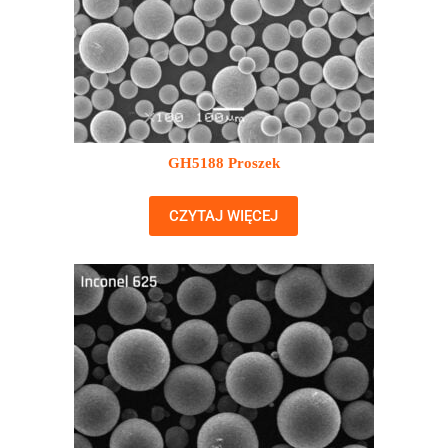
GH5188 Proszek
CZYTAJ WIĘCEJ