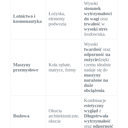
Wysoki
stosunek
Łożyska,
wytrzymałości
Lotnictwo i
elementy
do wagi
oraz
kosmonautyka
podwozia
trwałość
w
wysoki stres
środowiska.
Wysoki
twardość
oraz
odporność na
zużycie
dzięki
Maszyny
Koła zębate,
czemu idealnie
przemysłowe
matryce, formy
nadaje się do
maszyny
narażone na
duże
obciążenia
.
Kombinacje
estetyczny
Okucia
wygląd
z
Budowa
architektoniczne,
Długotrwała
okucia
wytrzymałość
oraz
odporność