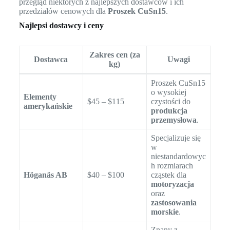
przegląd niektórych z najlepszych dostawców i ich
przedziałów cenowych dla
Proszek CuSn15
.
Najlepsi dostawcy i ceny
Zakres cen (za
Dostawca
Uwagi
kg)
Proszek CuSn15
o wysokiej
Elementy
$45 – $115
czystości do
amerykańskie
produkcja
przemysłowa
.
Specjalizuje się
w
niestandardowyc
h rozmiarach
Höganäs AB
$40 – $100
cząstek dla
motoryzacja
oraz
zastosowania
morskie
.
Znany z