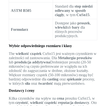
Standard dla
stop miedzi
ASTM B505
odlewany w sposób
ciągły
, w tym
CuSn15
.
Dostępne jako
proszek
,
wlewki
lub
bary
dla
Formularz
różnych procesów
produkcyjnych.
Wybór odpowiedniego rozmiaru i klasy
The
wielkość cząstek
CuSn15 jest ważnym czynnikiem w
zależności od zastosowania. Dla
Metalurgia proszków
lub
produkcja addytywna
Drobniejsze proszki (20-50
mikronów) są często preferowane ze względu na ich
zdolność do zagęszczania w drobne, złożone kształty.
Większe rozmiary cząstek (50-100 mikronów) mogą być
bardziej odpowiednie dla
casting
oraz
spiekanie
procesy,
w których
siła
oraz
twardość
mają pierwszeństwo.
Dostawcy i ceny
Kilka czynników ma wpływ na
cena
proszku CuSn15, w
tym
czystość
,
wielkość cząstek
i
reputacja dostawcy
. Oto