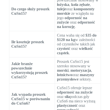
powszechnie stosowany w
łożyska
,
koła zębate
,
Do czego służy proszek
tuleje
oraz
komponenty
CuSn15?
morskie
ze względu na
jego
odporność na
zużycie
oraz
odporność
na korozję
.
Cena waha się od
$35 do
$120 na kg
w zależności
Ile kosztuje proszek
od czynników takich jak
CuSn15?
czystość
oraz
wielkość
cząstek
.
Proszek CuSn15 jest
Jakie branże
szeroko stosowany w
powszechnie
morski
,
motoryzacja
,
wykorzystują proszek
lotnictwo
oraz
maszyny
CuSn15?
przemysłowe
sektory.
CuSn15 oferuje lepsze
odporność na zużycie
Jak wypada proszek
oraz
siła
podczas gdy
CuSn15 w porównaniu
CuSn6 ma nieco wyższą
do CuSn6?
plastyczność
oraz
przewodność
.