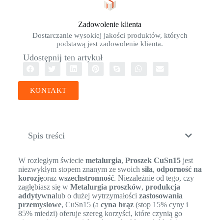
Zadowolenie klienta
Dostarczanie wysokiej jakości produktów, których
podstawą jest zadowolenie klienta.
Udostępnij ten artykuł
KONTAKT
Spis treści
W rozległym świecie
metalurgia
,
Proszek CuSn15
jest
niezwykłym stopem znanym ze swoich
siła
,
odporność na
korozję
oraz
wszechstronność
. Niezależnie od tego, czy
zagłębiasz się w
Metalurgia proszków
,
produkcja
addytywna
lub o dużej wytrzymałości
zastosowania
przemysłowe
, CuSn15 (a
cyna brąz
(stop 15% cyny i
85% miedzi) oferuje szereg korzyści, które czynią go