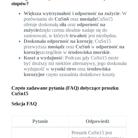
stopów?
Większa wytrzymałość i odporność na zużycie
: W
porównaniu do
CuSn6
oraz
mosiądz
CuSn15
oferuje doskonałą
siła
oraz
odporność na
zużycie
dzięki czemu idealnie nadaje się do
zastosowań, w których
trwałość
jest niezbędna.
Doskonała odporność na korozję
: CuSn15
przewyższa
mosiądz
oraz
CuSn6
w
odporność na
korozję
szczególnie w
środowiska morskie
.
Koszt a wydajność
: Podczas gdy CuSn15 może
być droższy niż niektóre alternatywy, jego doskonała
wydajność w
wysoki stres
oraz
środowiska
korozyjne
często uzasadnia dodatkowe koszty.
Często zadawane pytania (FAQ) dotyczące proszku
CuSn15
Sekcja FAQ
Pytanie
Odpowiedź
Proszek CuSn15 jest