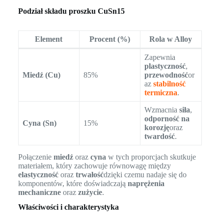
Podział składu proszku CuSn15
Element
Procent (%)
Rola w Alloy
Zapewnia
plastyczność
,
Miedź (Cu)
85%
przewodność
or
az
stabilność
termiczna
.
Wzmacnia
siła
,
odporność na
Cyna (Sn)
15%
korozję
oraz
twardość
.
Połączenie
miedź
oraz
cyna
w tych proporcjach skutkuje
materiałem, który zachowuje równowagę między
elastyczność
oraz
trwałość
dzięki czemu nadaje się do
komponentów, które doświadczają
naprężenia
mechaniczne
oraz
zużycie
.
Właściwości i charakterystyka