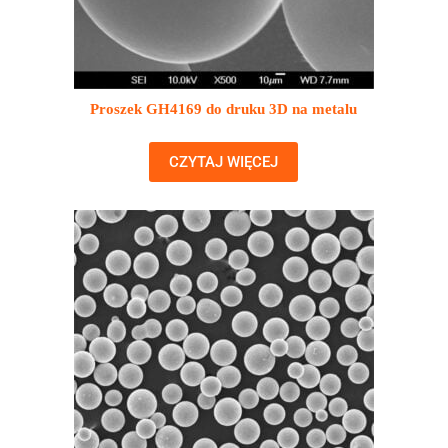
Proszek GH4169 do druku 3D na metalu
CZYTAJ WIĘCEJ