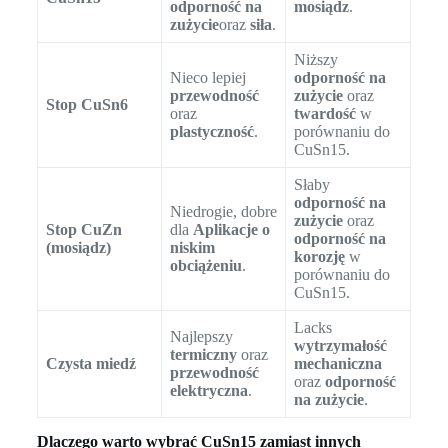
odporność na
mosiądz
.
zużycie
oraz
siła
.
Niższy
Nieco lepiej
odporność na
przewodność
zużycie
oraz
Stop CuSn6
oraz
twardość
w
plastyczność
.
porównaniu do
CuSn15.
Słaby
odporność na
Niedrogie, dobre
zużycie
oraz
Stop CuZn
dla
Aplikacje o
odporność na
(mosiądz)
niskim
korozję
w
obciążeniu
.
porównaniu do
CuSn15.
Lacks
Najlepszy
wytrzymałość
termiczny
oraz
Czysta miedź
mechaniczna
przewodność
oraz
odporność
elektryczna
.
na zużycie
.
Dlaczego warto wybrać CuSn15 zamiast innych