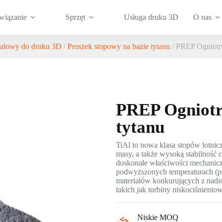
wiązanie
Sprzęt
Usługa druku 3D
O nas
talowy do druku 3D
/
Proszek stopowy na bazie tytanu
/ PREP Ogniotrw
PREP Ogniotr
tytanu
TiAl to nowa klasa stopów lotnic
masy, a także wysoką stabilność 
doskonałe właściwości mechaniczn
podwyższonych temperaturach (po
materiałów konkurujących z nadst
takich jak turbiny niskociśnienio
Niskie MOQ