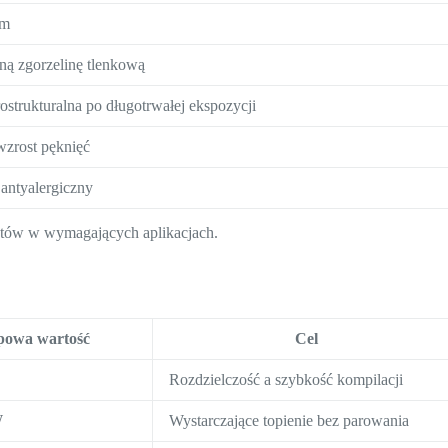
√m
ą zgorzelinę tlenkową
ostrukturalna po długotrwałej ekspozycji
zrost pęknięć
 antyalergiczny
ntów w wymagających aplikacjach.
powa wartość
Cel
Rozdzielczość a szybkość kompilacji
W
Wystarczające topienie bez parowania