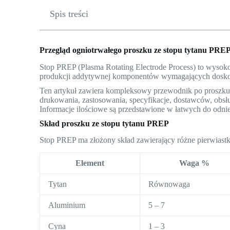
Spis treści
Przegląd ogniotrwałego proszku ze stopu tytanu PRE
Stop PREP (Plasma Rotating Electrode Process) to wysok
produkcji addytywnej komponentów wymagających doskon
Ten artykuł zawiera kompleksowy przewodnik po proszku 
drukowania, zastosowania, specyfikacje, dostawców, obsłu
Informacje ilościowe są przedstawione w łatwych do odnie
Skład proszku ze stopu tytanu PREP
Stop PREP ma złożony skład zawierający różne pierwiastk
Element
Waga %
Tytan
Równowaga
Aluminium
5 – 7
Cyna
1 – 3