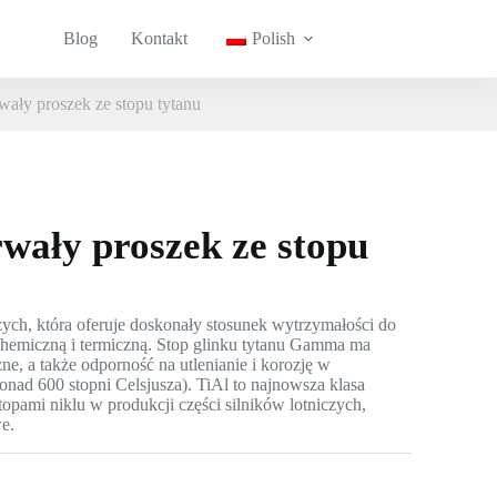
Blog
Kontakt
Polish
ały proszek ze stopu tytanu
wały proszek ze stopu
zych, która oferuje doskonały stosunek wytrzymałości do
chemiczną i termiczną. Stop glinku tytanu Gamma ma
e, a także odporność na utlenianie i korozję w
nad 600 stopni Celsjusza). TiAl to najnowsza klasa
opami niklu w produkcji części silników lotniczych,
we.