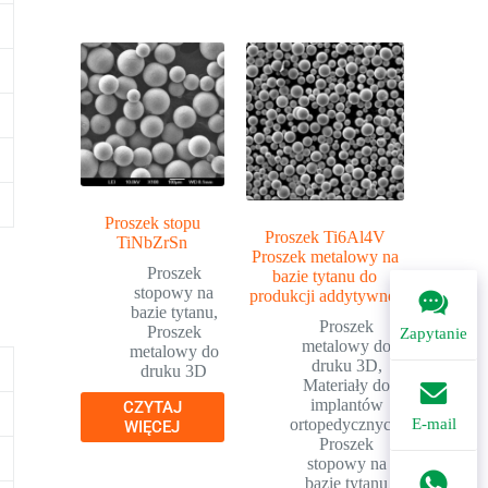
Proszek stopu
Proszek Ti6Al4V
TiNbZrSn
Proszek metalowy na
Proszek
bazie tytanu do
stopowy na
produkcji addytywnej
bazie tytanu
,
Proszek
Proszek
Zapytanie
metalowy do
metalowy do
druku 3D
,
druku 3D
Materiały do
implantów
CZYTAJ
ortopedycznych
,
E-mail
WIĘCEJ
Proszek
stopowy na
bazie tytanu