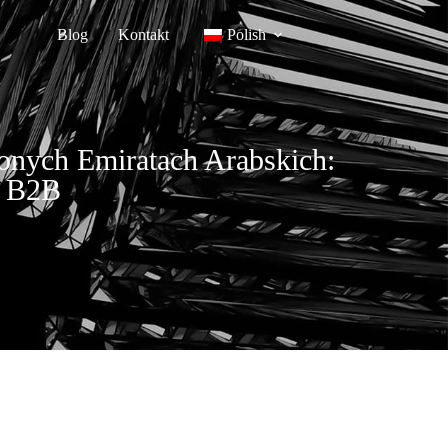
Blog
Kontakt
Polish
onych Emiratach Arabskich:
h B2B