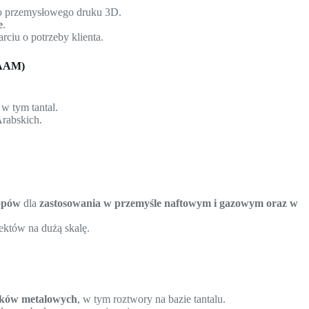
 przemysłowego druku 3D.
e
.
rciu o potrzeby klienta.
EAAM)
, w tym tantal.
Arabskich.
topów
dla
zastosowania w przemyśle naftowym i gazowym oraz w
ektów na dużą skalę.
zków metalowych
, w tym roztwory na bazie tantalu.