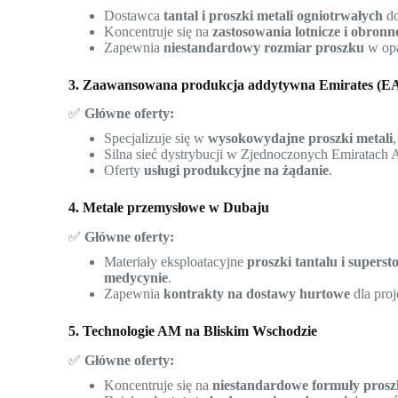
Dostawca
tantal i proszki metali ogniotrwałych
do
Koncentruje się na
zastosowania lotnicze i obronn
Zapewnia
niestandardowy rozmiar proszku
w opa
3. Zaawansowana produkcja addytywna Emirates (
✅
Główne oferty:
Specjalizuje się w
wysokowydajne proszki metali
Silna sieć dystrybucji w Zjednoczonych Emiratach 
Oferty
usługi produkcyjne na żądanie
.
4. Metale przemysłowe w Dubaju
✅
Główne oferty:
Materiały eksploatacyjne
proszki tantalu i supers
medycynie
.
Zapewnia
kontrakty na dostawy hurtowe
dla proj
5. Technologie AM na Bliskim Wschodzie
✅
Główne oferty:
Koncentruje się na
niestandardowe formuły pros