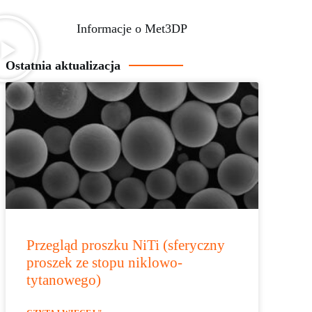
Informacje o Met3DP
Ostatnia aktualizacja
Przegląd proszku NiTi (sferyczny
proszek ze stopu niklowo-
tytanowego)