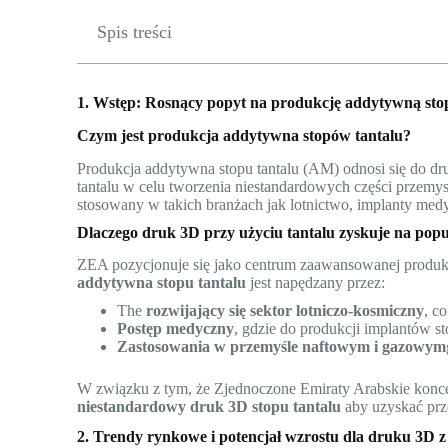
Spis treści
1. Wstęp: Rosnący popyt na produkcję addytywną st
Czym jest produkcja addytywna stopów tantalu?
Produkcja addytywna stopu tantalu (AM) odnosi się do
tantalu w celu tworzenia niestandardowych części przemys
stosowany w takich branżach jak lotnictwo, implanty medy
Dlaczego druk 3D przy użyciu tantalu zyskuje na po
ZEA pozycjonuje się jako centrum zaawansowanej produk
addytywna stopu tantalu
jest napędzany przez:
The
rozwijający się sektor lotniczo-kosmiczny
, c
Postęp medyczny
, gdzie do produkcji implantów st
Zastosowania w przemyśle naftowym i gazowym
W związku z tym, że Zjednoczone Emiraty Arabskie konce
niestandardowy druk 3D stopu tantalu
aby uzyskać prz
2. Trendy rynkowe i potencjał wzrostu dla druku 3D 