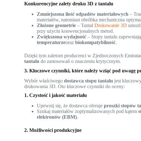
Konkurencyjne zalety druku 3D z tantalu
Zmniejszona ilość odpadów materiałowych
– Tra
materiałów, natomiast obróbka mechaniczna optymal
Złożone geometrie
– Tantal
Drukowanie 3D
umożli
przy użyciu konwencjonalnych metod.
Zwiększona wydajność
– Stopy tantalu zapewniaj
temperaturze
oraz
biokompatybilność
.
Dzięki tym zaletom producenci w Zjednoczonych Emirata
tantalu
do zastosowań o znaczeniu krytycznym.
3. Kluczowe czynniki, które należy wziąć pod uwagę p
Wybór właściwego
dostawca stopu tantalu
jest kluczow
drukowania 3D. Oto kluczowe czynniki do oceny:
1. Czystość i jakość materiału
Upewnij się, że dostawca oferuje
proszki stopów ta
Szukaj materiałów zoptymalizowanych pod kątem
s
elektronów (EBM)
.
2. Możliwości produkcyjne