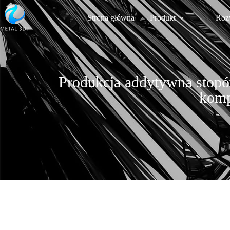
Strona główna
Produkt
Roz
Produkcja addytywna stopó
komp