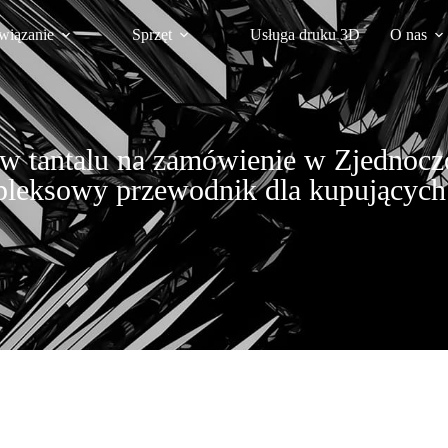
wiązanie
Sprzęt
Usługa druku 3D
O nas
w tantalu na zamówienie w Zjednocz
leksowy przewodnik dla kupującyc