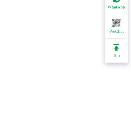
WhatApp
WeChat
Top