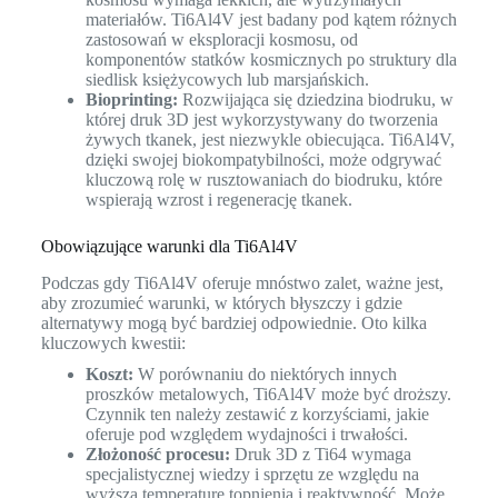
materiałów. Ti6Al4V jest badany pod kątem różnych
zastosowań w eksploracji kosmosu, od
komponentów statków kosmicznych po struktury dla
siedlisk księżycowych lub marsjańskich.
Bioprinting:
Rozwijająca się dziedzina biodruku, w
której druk 3D jest wykorzystywany do tworzenia
żywych tkanek, jest niezwykle obiecująca. Ti6Al4V,
dzięki swojej biokompatybilności, może odgrywać
kluczową rolę w rusztowaniach do biodruku, które
wspierają wzrost i regenerację tkanek.
Obowiązujące warunki dla Ti6Al4V
Podczas gdy Ti6Al4V oferuje mnóstwo zalet, ważne jest,
aby zrozumieć warunki, w których błyszczy i gdzie
alternatywy mogą być bardziej odpowiednie. Oto kilka
kluczowych kwestii:
Koszt:
W porównaniu do niektórych innych
proszków metalowych, Ti6Al4V może być droższy.
Czynnik ten należy zestawić z korzyściami, jakie
oferuje pod względem wydajności i trwałości.
Złożoność procesu:
Druk 3D z Ti64 wymaga
specjalistycznej wiedzy i sprzętu ze względu na
wyższą temperaturę topnienia i reaktywność. Może