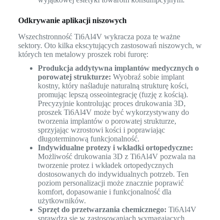
Odkrywanie aplikacji niszowych
Wszechstronność Ti6Al4V wykracza poza te ważne
sektory. Oto kilka ekscytujących zastosowań niszowych, w
których ten metalowy proszek robi furorę:
Produkcja addytywna implantów medycznych o
porowatej strukturze:
Wyobraź sobie implant
kostny, który naśladuje naturalną strukturę kości,
promując lepszą osseointegrację (fuzję z kością).
Precyzyjnie kontrolując proces drukowania 3D,
proszek Ti6Al4V może być wykorzystywany do
tworzenia implantów o porowatej strukturze,
sprzyjając wzrostowi kości i poprawiając
długoterminową funkcjonalność.
Indywidualne protezy i wkładki ortopedyczne:
Możliwość drukowania 3D z Ti6Al4V pozwala na
tworzenie protez i wkładek ortopedycznych
dostosowanych do indywidualnych potrzeb. Ten
poziom personalizacji może znacznie poprawić
komfort, dopasowanie i funkcjonalność dla
użytkowników.
Sprzęt do przetwarzania chemicznego:
Ti6Al4V
sprawdza się w zastosowaniach wymagających