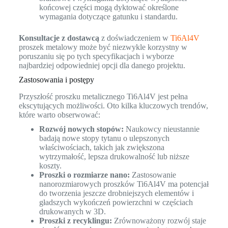
końcowej części mogą dyktować określone
wymagania dotyczące gatunku i standardu.
Konsultacje z dostawcą
z doświadczeniem w
Ti6Al4V
proszek metalowy może być niezwykle korzystny w
poruszaniu się po tych specyfikacjach i wyborze
najbardziej odpowiedniej opcji dla danego projektu.
Zastosowania i postępy
Przyszłość proszku metalicznego Ti6Al4V jest pełna
ekscytujących możliwości. Oto kilka kluczowych trendów,
które warto obserwować:
Rozwój nowych stopów:
Naukowcy nieustannie
badają nowe stopy tytanu o ulepszonych
właściwościach, takich jak zwiększona
wytrzymałość, lepsza drukowalność lub niższe
koszty.
Proszki o rozmiarze nano:
Zastosowanie
nanorozmiarowych proszków Ti6Al4V ma potencjał
do tworzenia jeszcze drobniejszych elementów i
gładszych wykończeń powierzchni w częściach
drukowanych w 3D.
Proszki z recyklingu:
Zrównoważony rozwój staje