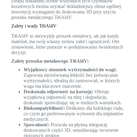
Dzięki dokładnej ocenie wszystkich tych czynników
kosztowych można uzyskać dokładniejszy obraz ogólnej
inwestycji wymaganej do drukowania 3D przy użyciu
proszku metalicznego Ti6Al4V.
Zalety i wady Ti6Al4V
Ti6Al4V to niezwykły proszek metalowy, ale jak każdy
materiał, ma swój własny zestaw zalet i ograniczeń. Oto
zestawienie, które pomoże w podejmowaniu świadomych
decyzji:
Zalety proszku metalowego Ti6Al4V:
Wyjątkowy stosunek wytrzymałości do wagi:
Zapewnia niezrównaną lekkość bez poświęcania
wytrzymałości, idealną do zastosowań, w których
waga ma kluczowe znaczenie.
Doskonała odporność na korozję:
Oferuje
wyjątkową odporność na rdzę i degradację,
doskonale sprawdzając się w trudnych warunkach.
Biokompatybilność:
Delikatny dla ludzkiego ciała,
co czyni go preferowanym wyborem dla implantów
medycznych.
Spawalność:
Pozwala na płynną integrację
drukowanych części 3D, umożliwiając tworzenie
złożonych struktur.