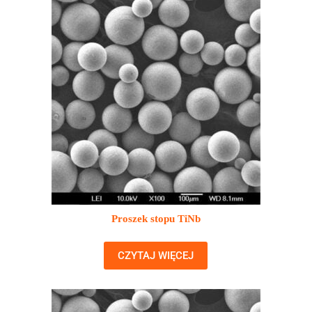
Proszek stopu TiNb
CZYTAJ WIĘCEJ