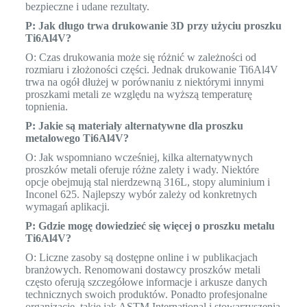
bezpieczne i udane rezultaty.
P: Jak długo trwa drukowanie 3D przy użyciu proszku
Ti6Al4V?
O: Czas drukowania może się różnić w zależności od
rozmiaru i złożoności części. Jednak drukowanie Ti6Al4V
trwa na ogół dłużej w porównaniu z niektórymi innymi
proszkami metali ze względu na wyższą temperaturę
topnienia.
P: Jakie są materiały alternatywne dla proszku
metalowego Ti6Al4V?
O: Jak wspomniano wcześniej, kilka alternatywnych
proszków metali oferuje różne zalety i wady. Niektóre
opcje obejmują stal nierdzewną 316L, stopy aluminium i
Inconel 625. Najlepszy wybór zależy od konkretnych
wymagań aplikacji.
P: Gdzie mogę dowiedzieć się więcej o proszku metalu
Ti6Al4V?
O: Liczne zasoby są dostępne online i w publikacjach
branżowych. Renomowani dostawcy proszków metali
często oferują szczegółowe informacje i arkusze danych
technicznych swoich produktów. Ponadto profesjonalne
organizacje, takie jak ASTM International i stowarzyszenia