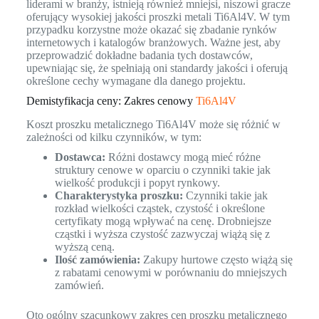
liderami w branży, istnieją również mniejsi, niszowi gracze
oferujący wysokiej jakości proszki metali Ti6Al4V. W tym
przypadku korzystne może okazać się zbadanie rynków
internetowych i katalogów branżowych. Ważne jest, aby
przeprowadzić dokładne badania tych dostawców,
upewniając się, że spełniają oni standardy jakości i oferują
określone cechy wymagane dla danego projektu.
Demistyfikacja ceny: Zakres cenowy
Ti6Al4V
Koszt proszku metalicznego Ti6Al4V może się różnić w
zależności od kilku czynników, w tym:
Dostawca:
Różni dostawcy mogą mieć różne
struktury cenowe w oparciu o czynniki takie jak
wielkość produkcji i popyt rynkowy.
Charakterystyka proszku:
Czynniki takie jak
rozkład wielkości cząstek, czystość i określone
certyfikaty mogą wpływać na cenę. Drobniejsze
cząstki i wyższa czystość zazwyczaj wiążą się z
wyższą ceną.
Ilość zamówienia:
Zakupy hurtowe często wiążą się
z rabatami cenowymi w porównaniu do mniejszych
zamówień.
Oto ogólny szacunkowy zakres cen proszku metalicznego