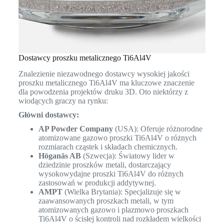
Dostawcy proszku metalicznego Ti6Al4V
Znalezienie niezawodnego dostawcy wysokiej jakości
proszku metalicznego Ti6Al4V ma kluczowe znaczenie
dla powodzenia projektów druku 3D. Oto niektórzy z
wiodących graczy na rynku:
Główni dostawcy:
AP Powder Company
(USA): Oferuje różnorodne
atomizowane gazowo proszki Ti6Al4V o różnych
rozmiarach cząstek i składach chemicznych.
Höganäs AB
(Szwecja): Światowy lider w
dziedzinie proszków metali, dostarczający
wysokowydajne proszki Ti6Al4V do różnych
zastosowań w produkcji addytywnej.
AMPT
(Wielka Brytania): Specjalizuje się w
zaawansowanych proszkach metali, w tym
atomizowanych gazowo i plazmowo proszkach
Ti6Al4V o ścisłej kontroli nad rozkładem wielkości