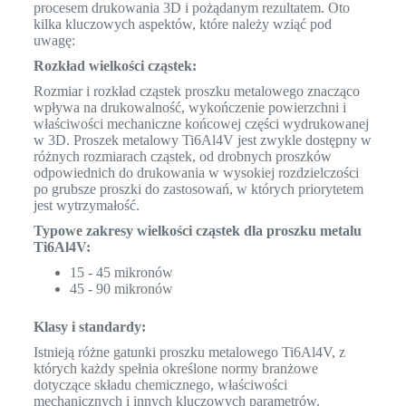
procesem drukowania 3D i pożądanym rezultatem. Oto
kilka kluczowych aspektów, które należy wziąć pod
uwagę:
Rozkład wielkości cząstek:
Rozmiar i rozkład cząstek proszku metalowego znacząco
wpływa na drukowalność, wykończenie powierzchni i
właściwości mechaniczne końcowej części wydrukowanej
w 3D. Proszek metalowy Ti6Al4V jest zwykle dostępny w
różnych rozmiarach cząstek, od drobnych proszków
odpowiednich do drukowania w wysokiej rozdzielczości
po grubsze proszki do zastosowań, w których priorytetem
jest wytrzymałość.
Typowe zakresy wielkości cząstek dla proszku metalu
Ti6Al4V:
15 - 45 mikronów
45 - 90 mikronów
Klasy i standardy:
Istnieją różne gatunki proszku metalowego Ti6Al4V, z
których każdy spełnia określone normy branżowe
dotyczące składu chemicznego, właściwości
mechanicznych i innych kluczowych parametrów.