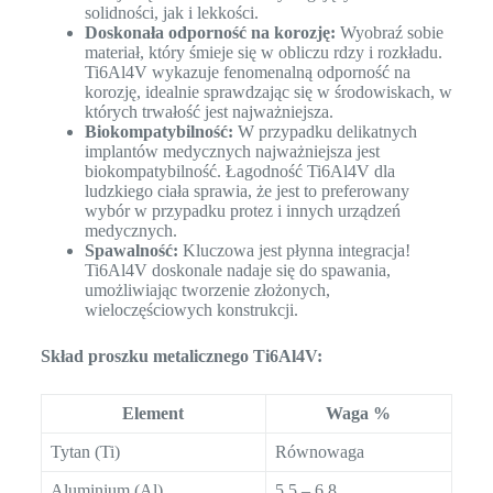
solidności, jak i lekkości.
Doskonała odporność na korozję:
Wyobraź sobie
materiał, który śmieje się w obliczu rdzy i rozkładu.
Ti6Al4V wykazuje fenomenalną odporność na
korozję, idealnie sprawdzając się w środowiskach, w
których trwałość jest najważniejsza.
Biokompatybilność:
W przypadku delikatnych
implantów medycznych najważniejsza jest
biokompatybilność. Łagodność Ti6Al4V dla
ludzkiego ciała sprawia, że jest to preferowany
wybór w przypadku protez i innych urządzeń
medycznych.
Spawalność:
Kluczowa jest płynna integracja!
Ti6Al4V doskonale nadaje się do spawania,
umożliwiając tworzenie złożonych,
wieloczęściowych konstrukcji.
Skład proszku metalicznego Ti6Al4V:
Element
Waga %
Tytan (Ti)
Równowaga
Aluminium (Al)
5.5 – 6.8