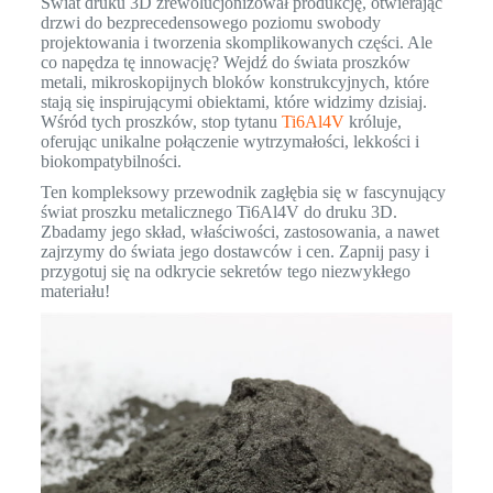
Świat druku 3D zrewolucjonizował produkcję, otwierając
drzwi do bezprecedensowego poziomu swobody
projektowania i tworzenia skomplikowanych części. Ale
co napędza tę innowację? Wejdź do świata proszków
metali, mikroskopijnych bloków konstrukcyjnych, które
stają się inspirującymi obiektami, które widzimy dzisiaj.
Wśród tych proszków, stop tytanu
Ti6Al4V
króluje,
oferując unikalne połączenie wytrzymałości, lekkości i
biokompatybilności.
Ten kompleksowy przewodnik zagłębia się w fascynujący
świat proszku metalicznego Ti6Al4V do druku 3D.
Zbadamy jego skład, właściwości, zastosowania, a nawet
zajrzymy do świata jego dostawców i cen. Zapnij pasy i
przygotuj się na odkrycie sekretów tego niezwykłego
materiału!