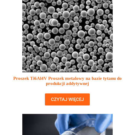
Proszek Ti6Al4V Proszek metalowy na bazie tytanu do
produkcji addytywnej
CZYTAJ WIĘCEJ