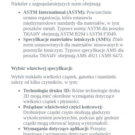
Niektóre z najpopularniejszych norm obejmują:
ASTM International (ASTM):
Powszechnie
uznana organizacja, która ustanawia
międzynarodowe standardy dla materiałów, w tym
proszków metali. Typowe normy ASTM dla proszku
Ti6Al4V obejmują ASTM B294 i ASTM F3049.
Specyfikacje materiałów lotniczych (AMS):
Zbiór
norm ustanowionych dla materiałów stosowanych w
przemyśle lotniczym. Typowe specyfikacje AMS dla
proszku Ti6Al4V obejmują AMS 4921 i AMS 6472.
Wybór właściwej specyfikacji:
Wybór rozkładu wielkości cząstek, gatunku i standardu
zależy od kilku czynników, w tym:
Technologia druku 3D:
Różne technologie druku
3D mogą mieć określone wymagania dotyczące
wielkości cząstek i płynności.
Pożądane właściwości części końcowej:
Drobniejsze cząstki często skutkują gładszym
wykończeniem powierzchni, podczas gdy grubsze
cząstki mogą oferować lepszą wytrzymałość.
Wymagania dotyczące aplikacji:
Przepisy
branżowe i wymagania dotyczące wydajności