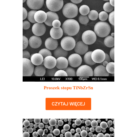
Proszek stopu TiNbZrSn
CZYTAJ WIĘCEJ