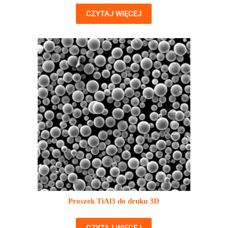
CZYTAJ WIĘCEJ
Proszek TiAl3 do druku 3D