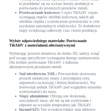
to przekładać się na wyższe koszty produkcji w
porównaniu do prostszych proszków metali.
Przetwarzanie końcowe:
Części Ti6Al4V często
wymagają etapów obróbki końcowej, takich jak
obróbka cieplna i wykończenie powierzchni w celu
uzyskania optymalnych właściwości. Te dodatkowe
etapy zwiększają całkowity czas i koszt produkcji.
Wybór odpowiedniego materiału: Porównanie
Ti6Al4V z materiałami alternatywnymi
Wybierając proszek metalowy do druku 3D, należy wziąć
pod uwagę specyficzne wymagania danego zastosowania.
Oto krótkie porównanie Ti6Al4V z kilkoma
alternatywnymi proszkami metali:
Stal nierdzewna 316L:
Powszechnie stosowany
proszek metaliczny znany z przystępnej ceny,
odporności na korozję i dobrej drukowności. Nie
dorównuje jednak Ti6Al4V pod względem stosunku
wytrzymałości do masy.
Stopy aluminium:
Oferują one doskonałą
oszczędność masy, ale nie są tak wytrzymałe i
odporne na wysokie temperatury jak Ti6Al4V.
Inconel 625:
Ten wysokowydajny stop niklowo-