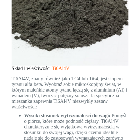
Skład i właściwości
Ti6Al4V
Ti6Al4V, znany również jako TC4 lub Ti64, jest stopem
tytanu alfa-beta. Wyobraź sobie mikroskopijny świat, w
którym maleńkie atomy tytanu łączą się z aluminium (Al) i
wanadem (V), tworząc potężny sojusz. Ta specyficzna
mieszanka zapewnia Ti6Al4V niezwykły zestaw
właściwości:
Wysoki stosunek wytrzymałości do wagi:
Pomyśl
o piórze, które może podnosić ciężary. Ti6Al4V
charakteryzuje się wyjątkową wytrzymałością w
stosunku do swojej wagi, dzięki czemu idealnie
nadaje się do zastosowań wymagających zarówno