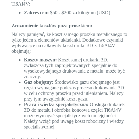
Ti6Al4V:
Zakres cen:
$50 - $200 za kilogram (USD)
Zrozumienie kosztów poza proszkiem:
Należy pamiętać, że koszt samego proszku metalicznego to
tylko jeden z elementów układanki. Dodatkowe czynniki
wpływające na całkowity koszt druku 3D z Ti6Al4V
obejmują:
Koszty maszyn:
Koszt samej drukarki 3D,
zwłaszcza tych zaprojektowanych specjalnie do
wysokowydajnego drukowania z metalu, może być
znaczny.
Gaz obojętny:
Środowisko gazu obojętnego jest
często wymagane podczas procesu drukowania 3D
w celu ochrony proszku przed utlenianiem. Należy
przy tym uwzględnić koszt gazu.
Praca i wiedza specjalistyczna:
Obsługa drukarek
3D do metalu i obróbka końcowa części Ti6Al4V
może wymagać specjalistycznych umiejętności.
Należy wziąć pod uwagę koszt robocizny i wiedzy
specjalistycznej.