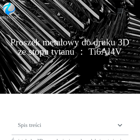
Proszek metalowy do druku 3D
ze stopu tytanu ： Ti6Al4V
Spis treści