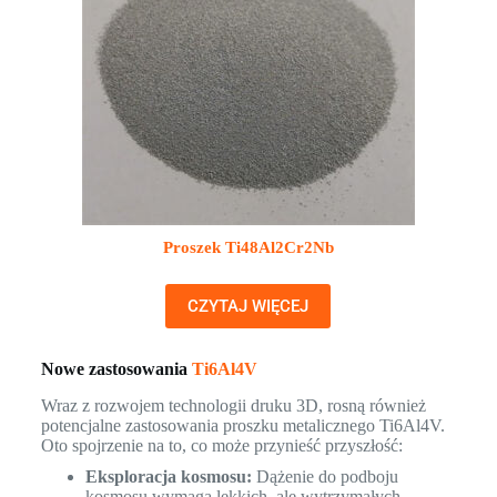
Proszek Ti48Al2Cr2Nb
CZYTAJ WIĘCEJ
Nowe zastosowania
Ti6Al4V
Wraz z rozwojem technologii druku 3D, rosną również
potencjalne zastosowania proszku metalicznego Ti6Al4V.
Oto spojrzenie na to, co może przynieść przyszłość:
Eksploracja kosmosu:
Dążenie do podboju
kosmosu wymaga lekkich, ale wytrzymałych