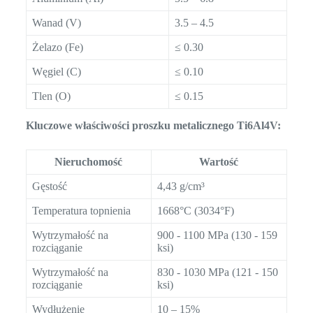
Wanad (V)
3.5 – 4.5
Żelazo (Fe)
≤ 0.30
Węgiel (C)
≤ 0.10
Tlen (O)
≤ 0.15
Kluczowe właściwości proszku metalicznego Ti6Al4V:
Nieruchomość
Wartość
Gęstość
4,43 g/cm³
Temperatura topnienia
1668°C (3034°F)
Wytrzymałość na
900 - 1100 MPa (130 - 159
rozciąganie
ksi)
Wytrzymałość na
830 - 1030 MPa (121 - 150
rozciąganie
ksi)
Wydłużenie
10 – 15%