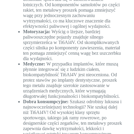
lotniczych. Od komponentów samolotów po części
rakiet, ten metalowy proszek pomaga zmniejszyć
wagę przy jednoczesnym zachowaniu
wytrzymałości, co ma kluczowe znaczenie dla
efektywności paliwowej i ogólnej wydajności.
Motoryzacja:
Wyścig o lżejsze, bardziej
paliwooszczędne pojazdy znajduje silnego
sprzymierzeńca w Ti6Al4V. Od skomplikowanych
części silnika po komponenty zawieszenia, materiał
ten pomaga zmniejszyć cenną wagę bez uszczerbku
dla wydajności.
Medyczne:
W przypadku implantów, które muszą
płynnie integrować się z ludzkim ciałem,
biokompatybilność Ti6Al4V jest nieoceniona. Od
protez stawów po implanty dentystyczne, proszek
tego metalu znajduje szerokie zastosowanie w
urządzeniach medycznych, które wymagają
długotrwałej funkcjonalności i biokompatybilności.
Dobra konsumpcyjne:
Szukasz odrobiny luksusu i
najnowocześniejszej technologii? Nie szukaj dalej
niż Ti6Al4V! Od wysokiej klasy sprzętu
sportowego, takiego jak ramy rowerowe, po
designerskie części zegarków, ten metalowy proszek
zapewnia dawkę wytrzymałości, lekkości i
wyjątkowej estetyki towarom konsumpcyjnym.