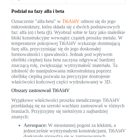
Podział na fazy alfa i beta
Oznaczenie "alfa-beta" w
Ti6Al4V
odnosi się do jego
mikrostruktury, która składa się z dwóch podstawowych
faz: alfa (α) i beta (β). Wyobraź sobie te fazy jako maleńkie
bloki konstrukcyjne wewnątrz cząstek proszku metalu. W
temperaturze pokojowej Ti6Al4V wykazuje dominującą
fazę alfa, przyczyniając się do jego doskonałej
formowalności i spawalności. Jednak pod wpływem
obróbki cieplnej faza beta zaczyna odgrywać bardziej
znaczącą rolę, zwiększając wytrzymałość materiału. Ta
zdolność do manipulowania mikrostrukturą poprzez
obróbkę cieplną pozwala na precyzyjne dostrojenie
właściwości końcowej części wydrukowanej w 3D.
Obszary zastosowań Ti6Al4V
Wyjątkowe właściwości proszku metalicznego Ti6Al4V
przekładają się na szeroki wachlarz zastosowań w różnych
branżach. Przyjrzyjmy się niektórym z najbardziej
znanych:
Aerospace:
W nieustannej pogoni za lekkimi, a
jednocześnie wytrzymałymi konstrukcjami, Ti6Al4V
doskonale sprawdza się w zastosowaniach