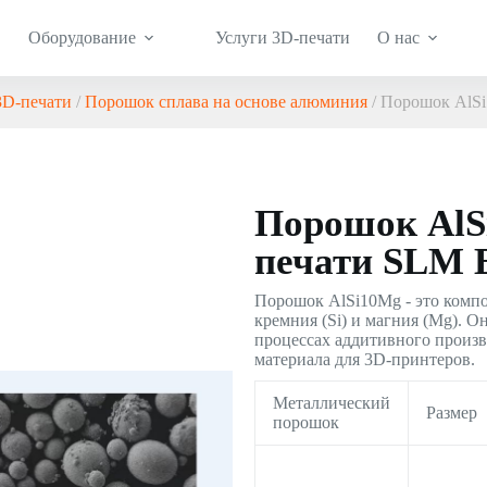
Оборудование
Услуги 3D-печати
О нас
3D-печати
/
Порошок сплава на основе алюминия
/ Порошок AlS
Порошок AlS
печати SLM
Порошок AlSi10Mg - это компо
кремния (Si) и магния (Mg). О
процессах аддитивного произво
материала для 3D-принтеров.
Металлический
Размер
порошок