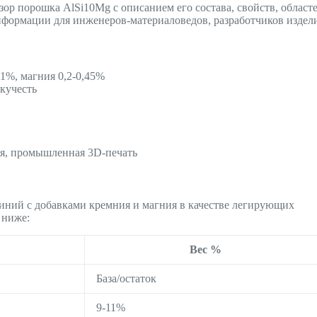
ор порошка AlSi10Mg с описанием его состава, свойств, област
нформации для инженеров-материаловедов, разработчиков издел
%, магния 0,2-0,45%
кучесть
я, промышленная 3D-печать
иний с добавками кремния и магния в качестве легирующих
 ниже:
Вес %
База/остаток
9-11%