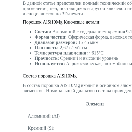
В данной статье представлен полный технический обз
применения, цен, поставщиков и другой ключевой и
и специалистов по 3D-печати.
Порошок AlSi10Mg Ключевые детали:
Состав:
Алюминий с содержанием кремния 9-11
Форма частиц:
Сферическая форма, высокая те
Диапазон размеров:
15-45 мкм
Плотность:
2,67 г/куб. см
Температура плавления:
~615°C
Прочность:
Средний и высокий уровень
Используется:
Аэрокосмическая, автомобильна
Состав порошка AlSi10Mg
В состав порошка AlSi10Mg входит в основном алюм
элементов. Номинальный диапазон состава приведен
Элемент
Алюминий (Al)
Кремний (Si)