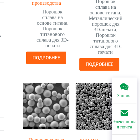
Порошок
производства
сплава на
Порошок
основе титана
,
сплава на
Металлический
основе титана
,
порошок для
Порошок
3D-печати
,
титанового
Порошок
х
сплава для 3D-
титанового
печати
сплава для 3D-
печати
ПОДРОБНЕЕ
ПОДРОБНЕЕ
е
Запрос
Электронна
я почта
Порошок сплава