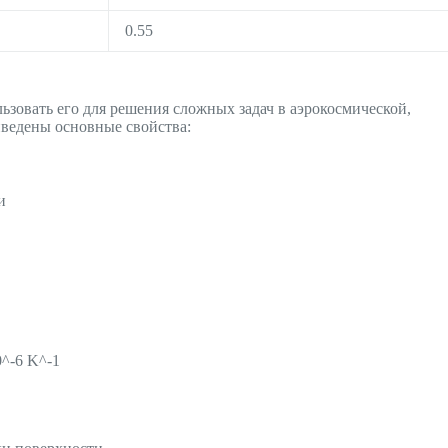
0.55
зовать его для решения сложных задач в аэрокосмической,
ведены основные свойства:
и
0^-6 K^-1