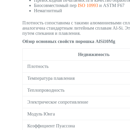
Превосходная печатаемость и качество обработ
Биосовместимый пер
ISO 10993
и ASTM F67
Немагнитный
Плотность сопоставима с такими алюминиевыми спла
аналогична стандартным литейным сплавам Al-Si. Эт
путем спекания и плавления.
Обзор основных свойств порошка AlSi10Mg
Недвижимость
Плотность
Температура плавления
Теплопроводность
Электрическое сопротивление
Модуль Юнга
Коэффициент Пуассона