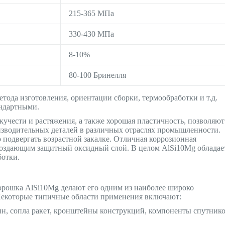
215-365 МПа
330-430 МПа
8-10%
80-100 Бринелля
етода изготовления, ориентации сборки, термообработки и т.д.
ндартными.
кучести и растяжения, а также хорошая пластичность, позволяют
изводительных деталей в различных отраслях промышленности.
подвергать возрастной закалке. Отличная коррозионная
 создающим защитный оксидный слой. В целом AlSi10Mg обладае
ботки.
порошка AlSi10Mg делают его одним из наиболее широко
Некоторые типичные области применения включают:
н, сопла ракет, кронштейны конструкций, компоненты спутнико