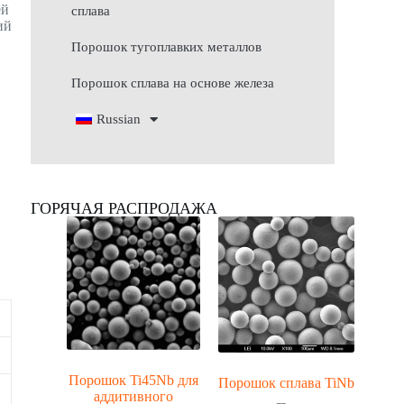
ей
сплава
ий
Порошок тугоплавких металлов
Порошок сплава на основе железа
Russian
ГОРЯЧАЯ РАСПРОДАЖА
Порошок Ti45Nb для
Порошок сплава TiNb
аддитивного