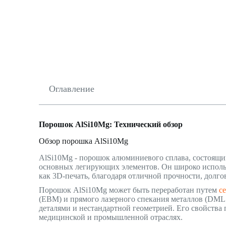
Оглавление
Порошок AlSi10Mg: Технический обзор
Обзор порошка AlSi10Mg
AlSi10Mg - порошок алюминиевого сплава, состоящий
основных легирующих элементов. Он широко исполь
как 3D-печать, благодаря отличной прочности, долго
Порошок AlSi10Mg может быть переработан путем
с
(EBM) и прямого лазерного спекания металлов (DML
деталями и нестандартной геометрией. Его свойства 
медицинской и промышленной отраслях.