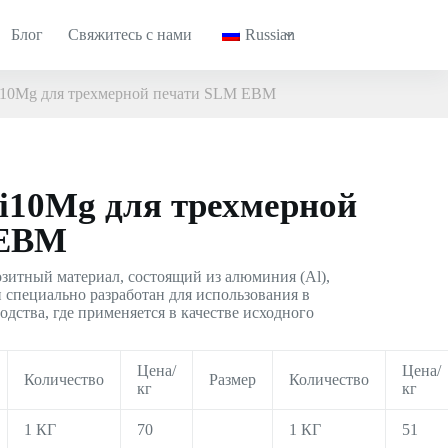
Блог
Свяжитесь с нами
Russian
i10Mg для трехмерной печати SLM EBM
i10Mg для трехмерной
 EBM
зитный материал, состоящий из алюминия (Al),
н специально разработан для использования в
дства, где применяется в качестве исходного
Цена/
Цена/
Количество
Размер
Количество
кг
кг
1 КГ
70
1 КГ
51