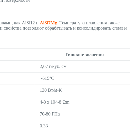
ки поверхности
вами, как AlSi12 и
AlSi7Mg
. Температура плавления также
и свойства позволяют обрабатывать и консолидировать сплавы
Типовые значения
2,67 г/куб. см
~615°C
130 Вт/м-К
4-8 x 10^-8 Ωm
70-80 ГПа
0.33