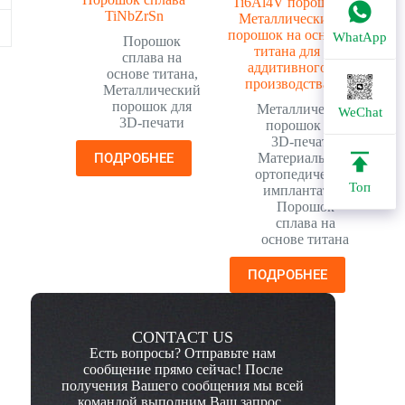
Ti6Al4V порошок
TiNbZrSn
Металлический
порошок на основе
WhatApp
Порошок
титана для
сплава на
аддитивного
основе титана
,
производства
Металлический
порошок для
Металлический
WeChat
3D-печати
порошок для
3D-печати
,
ПОДРОБНЕЕ
Материалы для
ортопедических
Топ
имплантатов
,
Порошок
сплава на
основе титана
ПОДРОБНЕЕ
CONTACT US
Есть вопросы? Отправьте нам
сообщение прямо сейчас! После
получения Вашего сообщения мы всей
командой выполним Ваш запрос.