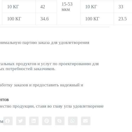
15-53
10 КГ
42
10 КГ
33
мкм
100 КГ
34.6
100 КГ
23.5
имальную партию заказа для удовлетворения
альных продуктов и услуг по проектированию для
ых потребностей заказчиков.
ботку заказов и предоставить надежный и
нтов
ество продукции, ставя во главу угла удовлетворение
ом