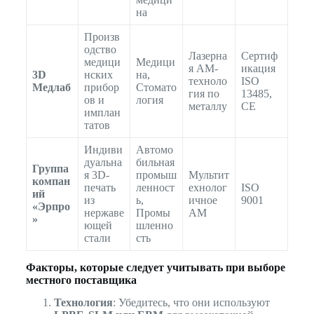
на
Произв
одство
Лазерна
Сертиф
медици
Медици
я AM-
икация
3D
нских
на,
техноло
ISO
Медлаб
прибор
Стомато
гия по
13485,
ов и
логия
металлу
CE
имплан
татов
Индиви
Автомо
дуальна
бильная
Группа
я 3D-
промыш
Мультит
компан
печать
ленност
ехнолог
ISO
ий
из
ь,
ичное
9001
«Эрпро
нержаве
Промы
AM
»
ющей
шленно
стали
сть
Факторы, которые следует учитывать при выборе
местного поставщика
Технология
: Убедитесь, что они используют