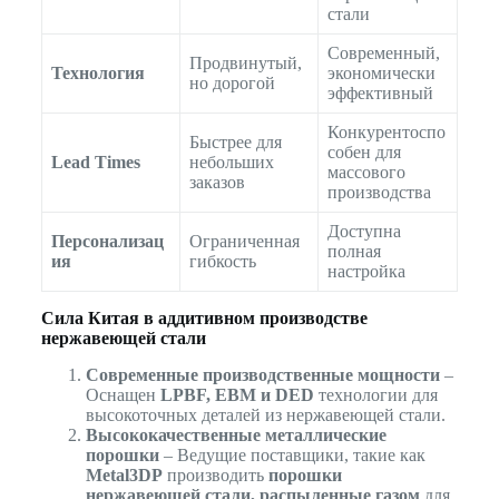
стали
Современный,
Продвинутый,
Технология
экономически
но дорогой
эффективный
Конкурентоспо
Быстрее для
собен для
Lead Times
небольших
массового
заказов
производства
Доступна
Персонализац
Ограниченная
полная
ия
гибкость
настройка
Сила Китая в аддитивном производстве
нержавеющей стали
Современные производственные мощности
–
Оснащен
LPBF, EBM и DED
технологии для
высокоточных деталей из нержавеющей стали.
Высококачественные металлические
порошки
– Ведущие поставщики, такие как
Metal3DP
производить
порошки
нержавеющей стали, распыленные газом
для