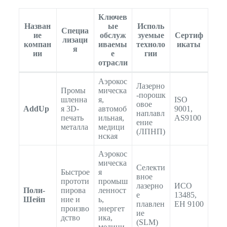
Ключев
Назван
ые
Исполь
Специа
ие
обслуж
зуемые
Сертиф
лизаци
компан
иваемы
техноло
икаты
я
ии
е
гии
отрасли
Аэрокос
Лазерно
Промы
мическа
-порошк
шленна
я,
ISO
овое
AddUp
я 3D-
автомоб
9001,
наплавл
печать
ильная,
AS9100
ение
металла
медици
(ЛПНП)
нская
Аэрокос
мическа
Селекти
Быстрое
я
вное
прототи
промыш
лазерно
ИСО
Поли-
пирова
ленност
е
13485,
Шейп
ние и
ь,
плавлен
ЕН 9100
произво
энергет
ие
дство
ика,
(SLM)
медици