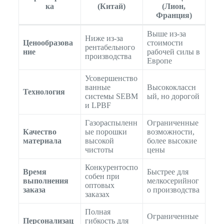
ка
(Китай)
(Лион,
Франция)
Выше из-за
Ниже из-за
Ценообразова
стоимости
рентабельного
ние
рабочей силы в
производства
Европе
Усовершенство
ванные
Высококлассн
Технология
системы SEBM
ый, но дорогой
и LPBF
Газораспыленн
Ограниченные
Качество
ые порошки
возможности,
материала
высокой
более высокие
чистоты
цены
Конкурентоспо
Время
Быстрее для
собен при
выполнения
мелкосерийног
оптовых
заказа
о производства
заказах
Полная
Ограниченные
Персонализац
гибкость для