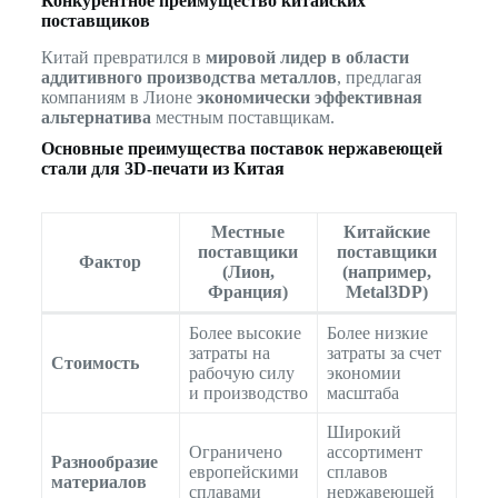
Конкурентное преимущество китайских
поставщиков
Китай превратился в
мировой лидер в области
аддитивного производства металлов
, предлагая
компаниям в Лионе
экономически эффективная
альтернатива
местным поставщикам.
Основные преимущества поставок нержавеющей
стали для 3D-печати из Китая
Местные
Китайские
поставщики
поставщики
Фактор
(Лион,
(например,
Франция)
Metal3DP)
Более высокие
Более низкие
затраты на
затраты за счет
Стоимость
рабочую силу
экономии
и производство
масштаба
Широкий
Ограничено
ассортимент
Разнообразие
европейскими
сплавов
материалов
сплавами
нержавеющей