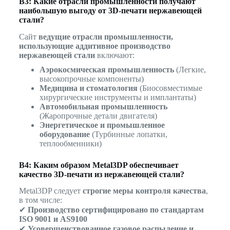
В3: Какие отрасли промышленности получают
наибольшую выгоду от 3D-печати нержавеющей
стали?
Сайт
ведущие отрасли промышленности,
использующие аддитивное производство
нержавеющей стали
включают:
Аэрокосмическая промышленность
(Легкие,
высокопрочные компоненты)
Медицина и стоматология
(Биосовместимые
хирургические инструменты и имплантаты)
Автомобильная промышленность
(Жаропрочные детали двигателя)
Энергетическое и промышленное
оборудование
(Турбинные лопатки,
теплообменники)
В4: Каким образом Metal3DP обеспечивает
качество 3D-печати из нержавеющей стали?
Metal3DP следует
строгие меры контроля качества
,
в том числе:
✔
Производство сертифицировано по стандартам
ISO 9001 и AS9100
✔
Усовершенствованное газовое распыление и