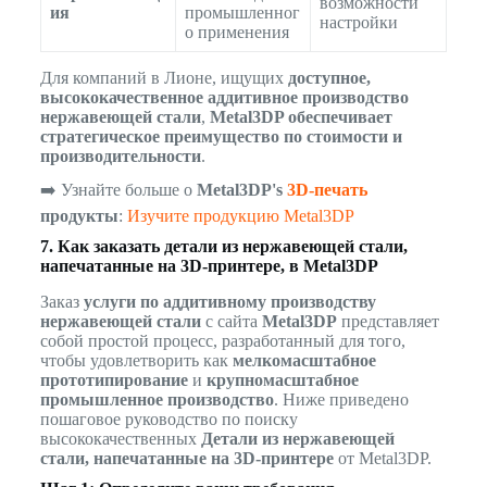
возможности
ия
промышленног
настройки
о применения
Для компаний в Лионе, ищущих
доступное,
высококачественное аддитивное производство
нержавеющей стали
,
Metal3DP обеспечивает
стратегическое преимущество по стоимости и
производительности
.
➡️ Узнайте больше о
Metal3DP's
3D-печать
продукты
:
Изучите продукцию Metal3DP
7. Как заказать детали из нержавеющей стали,
напечатанные на 3D-принтере, в Metal3DP
Заказ
услуги по аддитивному производству
нержавеющей стали
с сайта
Metal3DP
представляет
собой простой процесс, разработанный для того,
чтобы удовлетворить как
мелкомасштабное
прототипирование
и
крупномасштабное
промышленное производство
. Ниже приведено
пошаговое руководство по поиску
высококачественных
Детали из нержавеющей
стали, напечатанные на 3D-принтере
от Metal3DP.