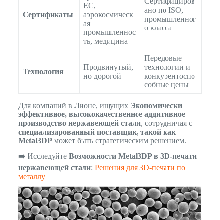
Сертифициров
ЕС,
ано по ISO,
Сертификаты
аэрокосмическ
промышленног
ая
о класса
промышленнос
ть, медицина
Передовые
Продвинутый,
технологии и
Технология
но дорогой
конкурентоспо
собные цены
Для компаний в Лионе, ищущих
Экономически
эффективное, высококачественное аддитивное
производство нержавеющей стали
, сотрудничая с
специализированный поставщик, такой как
Metal3DP
может быть стратегическим решением.
➡️ Исследуйте
Возможности Metal3DP в 3D-печати
нержавеющей стали
:
Решения для 3D-печати по
металлу