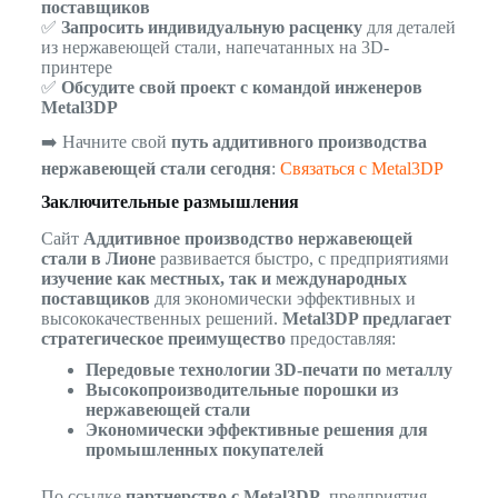
поставщиков
✅
Запросить индивидуальную расценку
для деталей
из нержавеющей стали, напечатанных на 3D-
принтере
✅
Обсудите свой проект с командой инженеров
Metal3DP
➡️ Начните свой
путь аддитивного производства
нержавеющей стали сегодня
:
Связаться с Metal3DP
Заключительные размышления
Сайт
Аддитивное производство нержавеющей
стали в Лионе
развивается быстро, с предприятиями
изучение как местных, так и международных
поставщиков
для экономически эффективных и
высококачественных решений.
Metal3DP предлагает
стратегическое преимущество
предоставляя:
Передовые технологии 3D-печати по металлу
Высокопроизводительные порошки из
нержавеющей стали
Экономически эффективные решения для
промышленных покупателей
По ссылке
партнерство с Metal3DP
, предприятия