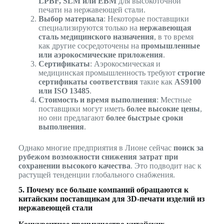
LPBF, SLM или EBM
для высокоточной
печати на нержавеющей стали.
Выбор материала
: Некоторые поставщики
специализируются только на
нержавеющая
сталь медицинского назначения
, в то время
как другие сосредоточены на
промышленные
или аэрокосмические приложения
.
Сертификаты
: Аэрокосмическая и
медицинская промышленность требуют
строгие
сертификаты соответствия
такие как
AS9100
или ISO 13485
.
Стоимость и время выполнения
: Местные
поставщики могут иметь
более высокие цены
,
но они предлагают
более быстрые сроки
выполнения
.
Однако многие предприятия в Лионе сейчас
поиск за
рубежом возможности снижения затрат при
сохранении высокого качества
. Это подводит нас к
растущей тенденции глобального снабжения.
5. Почему все больше компаний обращаются к
китайским поставщикам для 3D-печати изделий из
нержавеющей стали