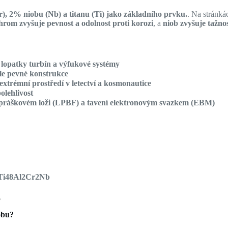
), 2% niobu (Nb) a titanu (Ti) jako základního prvku.
. Na stránká
hrom zvyšuje pevnost a odolnost proti korozi
, a
niob zvyšuje tažno
o
lopatky turbín a výfukové systémy
ale pevné konstrukce
extrémní prostředí v letectví a kosmonautice
polehlivost
 práškovém loži (LPBF) a tavení elektronovým svazkem (EBM)
u Ti48Al2Cr2Nb
5
obu?