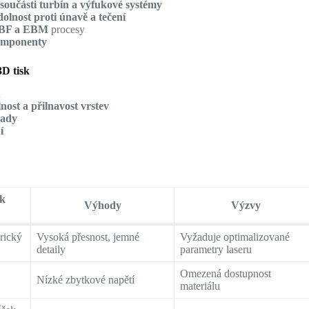
o
součásti turbín a výfukové systémy
dolnost proti únavě a tečení
BF a EBM
procesy
komponenty
D tisk
u
lnost a přilnavost vrstev
vady
í
k
Výhody
Výzvy
rický
Vysoká přesnost, jemné
Vyžaduje optimalizované
detaily
parametry laseru
Omezená dostupnost
Nízké zbytkové napětí
materiálu