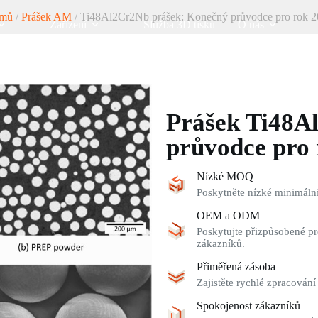
mů
/
Prášek AM
/ Ti48Al2Cr2Nb prášek: Konečný průvodce pro rok 
Zařízení
Služba 3D tisku
O nás
Prášek Ti48A
průvodce pro 
Nízké MOQ
Poskytněte nízké minimální
OEM a ODM
Poskytujte přizpůsobené pr
zákazníků.
Přiměřená zásoba
Zajistěte rychlé zpracování
Spokojenost zákazníků