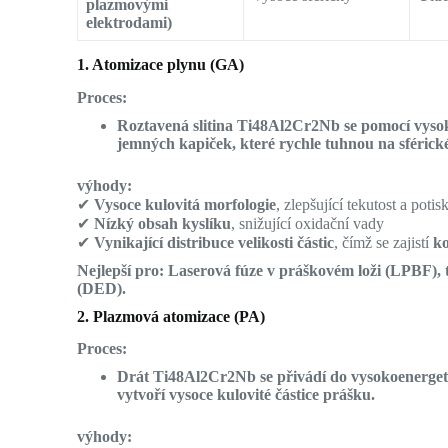
plazmovými
elektrodami)
1. Atomizace plynu (GA)
Proces:
Roztavená slitina Ti48Al2Cr2Nb se pomocí vysok
jemných kapiček, které rychle tuhnou na sférické
výhody:
✔
Vysoce kulovitá morfologie
, zlepšující tekutost a potis
✔
Nízký obsah kyslíku
, snižující oxidační vady
✔
Vynikající distribuce velikosti částic
, čímž se zajistí
ko
Nejlepší pro:
Laserová fúze v práškovém loži (LPBF),
(DED).
2. Plazmová atomizace (PA)
Proces:
Drát Ti48Al2Cr2Nb se přivádí do vysokoenergeti
vytvoří vysoce kulovité částice prášku.
výhody: