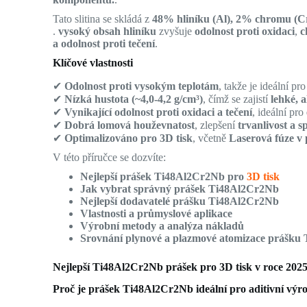
Tato slitina se skládá z
48% hliníku (Al), 2% chromu (Cr
.
vysoký obsah hliníku
zvyšuje
odolnost proti oxidaci
,
c
a odolnost proti tečení
.
Klíčové vlastnosti
✔
Odolnost proti vysokým teplotám
, takže je ideální pr
✔
Nízká hustota (~4,0-4,2 g/cm³)
, čímž se zajistí
lehké, 
✔
Vynikající odolnost proti oxidaci a tečení
, ideální pro
✔
Dobrá lomová houževnatost
, zlepšení
trvanlivost a s
✔
Optimalizováno pro 3D tisk
, včetně
Laserová fúze v
V této příručce se dozvíte:
Nejlepší prášek Ti48Al2Cr2Nb pro
3D tisk
Jak vybrat správný prášek Ti48Al2Cr2Nb
Nejlepší dodavatelé prášku Ti48Al2Cr2Nb
Vlastnosti a průmyslové aplikace
Výrobní metody a analýza nákladů
Srovnání plynové a plazmové atomizace prášk
Nejlepší Ti48Al2Cr2Nb prášek pro 3D tisk v roce 202
Proč je prášek Ti48Al2Cr2Nb ideální pro aditivní výr