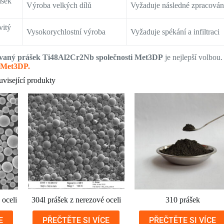
ášek
Výroba velkých dílů
Vyžaduje následné zpracován
vitý
Vysokorychlostní výroba
Vyžaduje spékání a infiltraci
vaný prášek Ti48Al2Cr2Nb společnosti Met3DP
je nejlepší volbou.
h Met3DP.
uvisející produkty
oceli
304l prášek z nerezové oceli
310 prášek
E
PŘEČTĚTE SI VÍCE
PŘEČTĚTE SI VÍCE