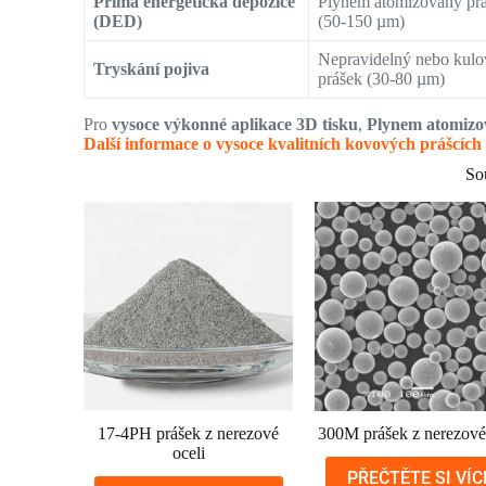
Přímá energetická depozice
Plynem atomizovaný pr
(DED)
(50-150 µm)
Nepravidelný nebo kulo
Tryskání pojiva
prášek (30-80 µm)
Pro
vysoce výkonné aplikace 3D tisku
,
Plynem atomizo
Další informace o vysoce kvalitních kovových prášcíc
So
17-4PH prášek z nerezové
300M prášek z nerezové 
oceli
PŘEČTĚTE SI VÍC