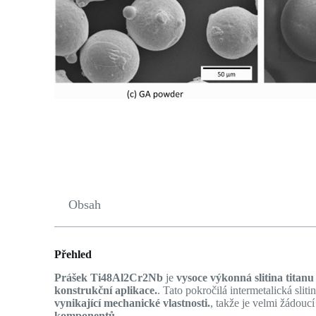
Obsah
Přehled
Prášek Ti48Al2Cr2Nb
je
vysoce výkonná slitina titanu
konstrukční aplikace.
. Tato pokročilá intermetalická sliti
vynikající mechanické vlastnosti.
, takže je velmi žádouc
komponentů.
.