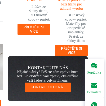
í
bázi titanu pro
Prášek ze
aditivní výrobu
slitiny titanu
,
3D tiskový
3D tiskový
kovový prášek
kovový prášek
,
Materiály pro
PŘEČTĚTE SI
ortopedické
VÍCE
implantáty
,
Prášek ze
slitiny titanu
PŘEČTĚTE SI
VÍCE
KONTAKTUJTE NÁS
Nějaké otázky? Pošlete nám zprávu hned
Poptávka
teď! Po obdržení vaší zprávy obsloužíme
vaši žádost s celým týmem.
KONTAKTUJTE NÁS
E-mailem