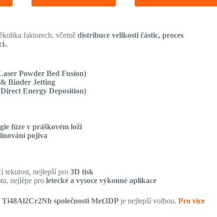
ěkolika faktorech, včetně
distribuce velikosti částic, proces
i.
.
Laser Powder Bed Fusion)
 Binder Jetting
Direct Energy Deposition)
gie fúze v práškovém loži
linování pojiva
 tekutost, nejlepší pro
3D tisk
ta, nejlépe pro
letecké a vysoce výkonné aplikace
k Ti48Al2Cr2Nb společnosti Met3DP
je nejlepší volbou.
Pro více