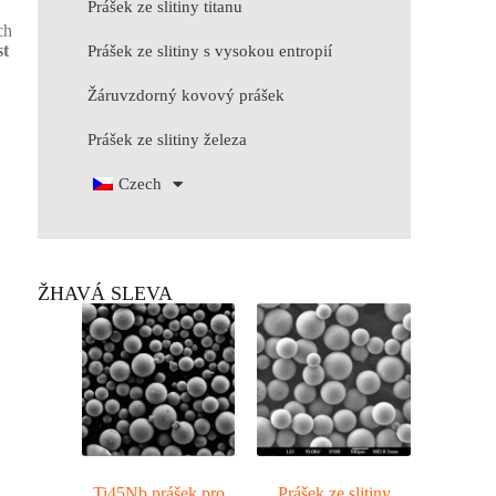
Prášek ze slitiny titanu
ch
st
Prášek ze slitiny s vysokou entropií
Žáruvzdorný kovový prášek
Prášek ze slitiny železa
Czech
ŽHAVÁ SLEVA
Ti45Nb prášek pro
Prášek ze slitiny