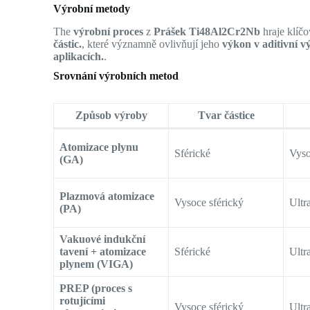
Výrobní metody
The
výrobní proces
z
Prášek Ti48Al2Cr2Nb
hraje klíčo
částic.
, které významně ovlivňují jeho
výkon v aditivní v
aplikacích.
.
Srovnání výrobních metod
Způsob výroby
Tvar částice
Atomizace plynu
Sférické
Vys
(GA)
Plazmová atomizace
Vysoce sférický
Ultr
(PA)
Vakuové indukční
tavení + atomizace
Sférické
Ultr
plynem (VIGA)
PREP (proces s
rotujícími
Vysoce sférický
Ultr