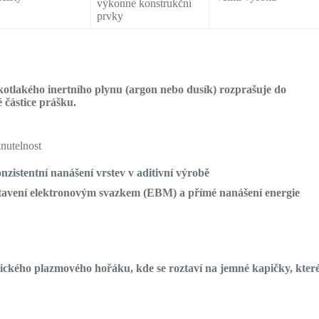
výkonné konstrukční
prvky
otlakého inertního plynu (argon nebo dusík) rozprašuje do
 částice prášku.
knutelnost
nzistentní nanášení vrstev v aditivní výrobě
 tavení elektronovým svazkem (EBM) a přímé nanášení energie
ckého plazmového hořáku, kde se roztaví na jemné kapičky, kter