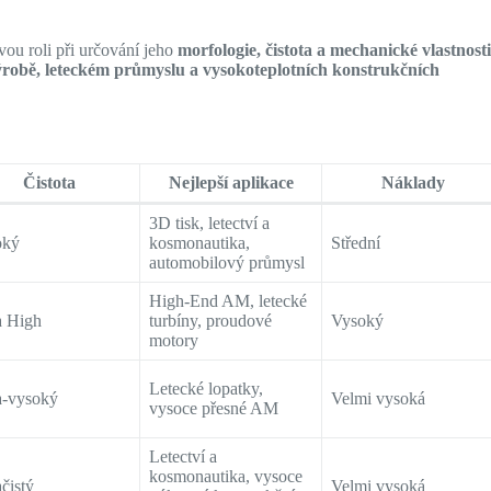
vou roli při určování jeho
morfologie, čistota a mechanické vlastnost
ýrobě, leteckém průmyslu a vysokoteplotních konstrukčních
Čistota
Nejlepší aplikace
Náklady
3D tisk, letectví a
oký
kosmonautika,
Střední
automobilový průmysl
High-End AM, letecké
a High
turbíny, proudové
Vysoký
motory
Letecké lopatky,
a-vysoký
Velmi vysoká
vysoce přesné AM
Letectví a
kosmonautika, vysoce
ačistý
Velmi vysoká