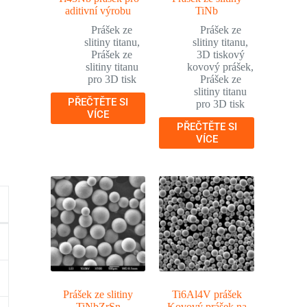
aditivní výrobu
TiNb
Prášek ze
Prášek ze
slitiny titanu
,
slitiny titanu
,
Prášek ze
3D tiskový
slitiny titanu
kovový prášek
,
pro 3D tisk
Prášek ze
slitiny titanu
PŘEČTĚTE SI
pro 3D tisk
VÍCE
PŘEČTĚTE SI
VÍCE
Prášek ze slitiny
Ti6Al4V prášek
TiNbZrSn
Kovový prášek na