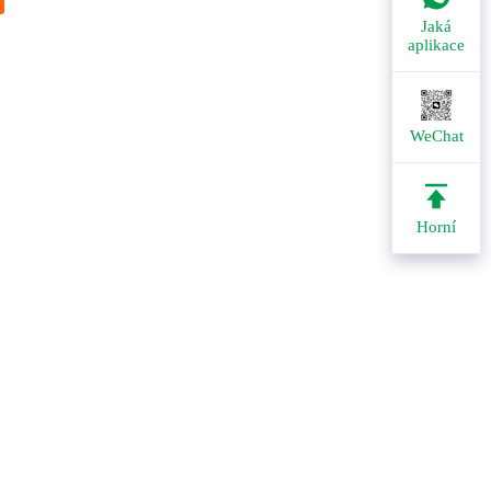
Jaká
aplikace
WeChat
Horní