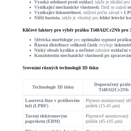
Vysoká odolnost proti oxidaci
, takže je ideální pr
Vynikající mechanické vlastnosti
, čímž se zajistí
o
Vynikající tisknutelnost
, snížení počtu závad v
LP
Nižší hustota
, takže je vhodný pro
lehké letecké 
Klíčové faktory pro výběr prášku Ti48Al2Cr2Nb pro 3
Sférická morfologie
pro
optimální sypnost prášk
Řízená distribuce velikosti částic
zvyšuje
tisknute
Nízký obsah kyslíku a nečistot
zabránit
oxidační 
Konzistentní mechanické vlastnosti po zpracován
Srovnání různých technologií 3D tisku
Doporučený práše
Technologie 3D tisku
Ti48Al2Cr2Nb
Laserová fúze v práškovém
Plynem atomizovaný sfé
loži (LPBF)
prášek (15-45 µm)
Tavení elektronovým
Plazmově atomizovaný
paprskem (EBM)
prášek (45-105 µm)