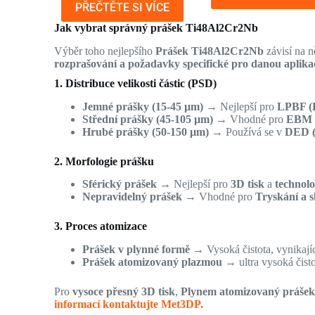
PŘEČTĚTE SI VÍCE
Jak vybrat správný prášek Ti48Al2Cr2Nb
Výběr toho nejlepšího
Prášek Ti48Al2Cr2Nb
závisí na n
rozprašování a požadavky specifické pro danou aplikac
1. Distribuce velikosti částic (PSD)
Jemné prášky (15-45 µm)
→ Nejlepší pro
LPBF (
Střední prášky (45-105 µm)
→ Vhodné pro
EBM &
Hrubé prášky (50-150 µm)
→ Používá se v
DED (
2. Morfologie prášku
Sférický prášek
→ Nejlepší pro
3D tisk
a
technolo
Nepravidelný prášek
→ Vhodné pro
Tryskání a s
3. Proces atomizace
Prášek v plynné formě
→ Vysoká čistota, vynikající
Prášek atomizovaný plazmou
→ ultra vysoká čisto
Pro
vysoce přesný 3D tisk
,
Plynem atomizovaný práše
informací kontaktujte Met3DP.