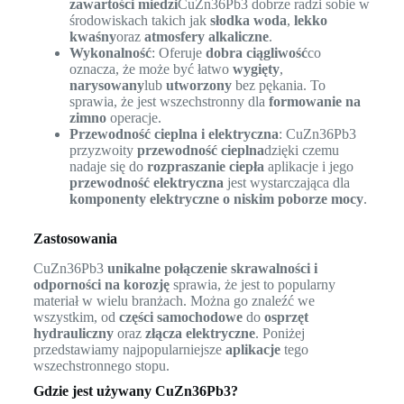
zawartości miedzi
CuZn36Pb3 dobrze radzi sobie w
środowiskach takich jak
słodka woda
,
lekko
kwaśny
oraz
atmosfery alkaliczne
.
Wykonalność
: Oferuje
dobra ciągliwość
co
oznacza, że może być łatwo
wygięty
,
narysowany
lub
utworzony
bez pękania. To
sprawia, że jest wszechstronny dla
formowanie na
zimno
operacje.
Przewodność cieplna i elektryczna
: CuZn36Pb3
przyzwoity
przewodność cieplna
dzięki czemu
nadaje się do
rozpraszanie ciepła
aplikacje i jego
przewodność elektryczna
jest wystarczająca dla
komponenty elektryczne o niskim poborze mocy
.
Zastosowania
CuZn36Pb3
unikalne połączenie skrawalności i
odporności na korozję
sprawia, że jest to popularny
materiał w wielu branżach. Można go znaleźć we
wszystkim, od
części samochodowe
do
osprzęt
hydrauliczny
oraz
złącza elektryczne
. Poniżej
przedstawiamy najpopularniejsze
aplikacje
tego
wszechstronnego stopu.
Gdzie jest używany CuZn36Pb3?