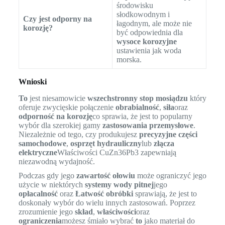
środowisku
słodkowodnym i
Czy jest odporny na
łagodnym, ale może nie
korozję?
być odpowiednia dla
wysoce korozyjne
ustawienia jak woda
morska.
Wnioski
To
jest niesamowicie
wszechstronny stop mosiądzu
który
oferuje zwycięskie połączenie
obrabialność
,
siła
oraz
odporność na korozję
co sprawia, że jest to popularny
wybór dla szerokiej gamy
zastosowania przemysłowe
.
Niezależnie od tego, czy produkujesz
precyzyjne części
samochodowe
,
osprzęt hydrauliczny
lub
złącza
elektryczne
Właściwości CuZn36Pb3 zapewniają
niezawodną wydajność.
Podczas gdy jego
zawartość ołowiu
może ograniczyć jego
użycie w niektórych
systemy wody pitnej
jego
opłacalność
oraz
Łatwość obróbki
sprawiają, że jest to
doskonały wybór do wielu innych zastosowań. Poprzez
zrozumienie jego
skład
,
właściwości
oraz
ograniczenia
możesz śmiało wybrać
to
jako materiał do