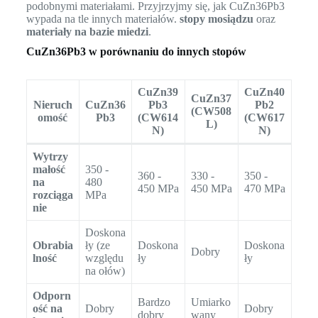
podobnymi materiałami. Przyjrzyjmy się, jak CuZn36Pb3
wypada na tle innych materiałów.
stopy mosiądzu
oraz
materiały na bazie miedzi
.
CuZn36Pb3 w porównaniu do innych stopów
CuZn39
CuZn40
CuZn37
Nieruch
CuZn36
Pb3
Pb2
(CW508
omość
Pb3
(CW614
(CW617
L)
N)
N)
Wytrzy
małość
350 -
360 -
330 -
350 -
na
480
450 MPa
450 MPa
470 MPa
rozciąga
MPa
nie
Doskona
Obrabia
ły (ze
Doskona
Doskona
Dobry
lność
względu
ły
ły
na ołów)
Odporn
Bardzo
Umiarko
ość na
Dobry
Dobry
dobry
wany