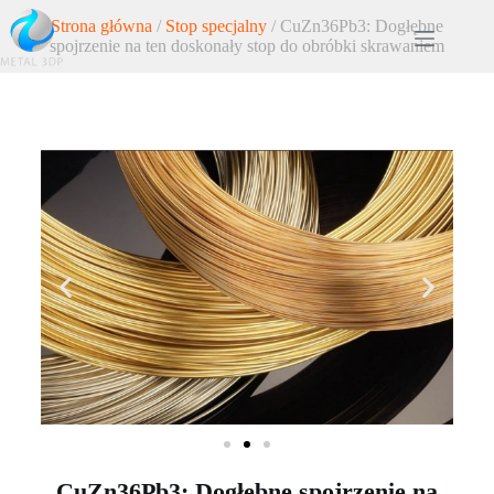
Strona główna
/
Stop specjalny
/ CuZn36Pb3: Dogłębne
spojrzenie na ten doskonały stop do obróbki skrawaniem
CuZn36Pb3: Dogłębne spojrzenie na