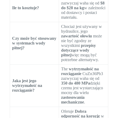
zazwyczaj waha się od
$8
Ile to kosztuje?
do $28 na kg
w zależności
od dostawcy i postaci
materiału.
Chociaż jest używany w
hydraulice, jego
zawartość ołowiu
może
Czy może być stosowany
nie być zgodny ze
w systemach wody
wszystkimi
przepisy
pitnej?
dotyczące wody
pitnej
więc mogą być
potrzebne alternatywy.
The
wytrzymałość na
rozciąganie
CuZn36Pb3
zazwyczaj waha się od
Jaka jest jego
350 do 480 MPa
dzięki
wytrzymałość na
czemu jest wystarczająco
rozciąganie?
mocny dla wielu
zastosowania
mechaniczne
.
Oferuje
Dobra
odporność na korozję
w