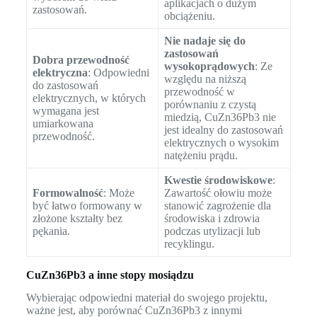
aplikacjach o dużym
zastosowań.
obciążeniu.
Nie nadaje się do
zastosowań
Dobra przewodność
wysokoprądowych
: Ze
elektryczna
: Odpowiedni
względu na niższą
do zastosowań
przewodność w
elektrycznych, w których
porównaniu z czystą
wymagana jest
miedzią, CuZn36Pb3 nie
umiarkowana
jest idealny do zastosowań
przewodność.
elektrycznych o wysokim
natężeniu prądu.
Kwestie środowiskowe
:
Formowalność
: Może
Zawartość ołowiu może
być łatwo formowany w
stanowić zagrożenie dla
złożone kształty bez
środowiska i zdrowia
pękania.
podczas utylizacji lub
recyklingu.
CuZn36Pb3 a inne stopy mosiądzu
Wybierając odpowiedni materiał do swojego projektu,
ważne jest, aby porównać CuZn36Pb3 z innymi