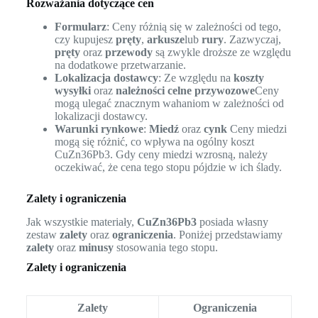
Rozważania dotyczące cen
Formularz
: Ceny różnią się w zależności od tego,
czy kupujesz
pręty
,
arkusze
lub
rury
. Zazwyczaj,
pręty
oraz
przewody
są zwykle droższe ze względu
na dodatkowe przetwarzanie.
Lokalizacja dostawcy
: Ze względu na
koszty
wysyłki
oraz
należności celne przywozowe
Ceny
mogą ulegać znacznym wahaniom w zależności od
lokalizacji dostawcy.
Warunki rynkowe
:
Miedź
oraz
cynk
Ceny miedzi
mogą się różnić, co wpływa na ogólny koszt
CuZn36Pb3. Gdy ceny miedzi wzrosną, należy
oczekiwać, że cena tego stopu pójdzie w ich ślady.
Zalety i ograniczenia
Jak wszystkie materiały,
CuZn36Pb3
posiada własny
zestaw
zalety
oraz
ograniczenia
. Poniżej przedstawiamy
zalety
oraz
minusy
stosowania tego stopu.
Zalety i ograniczenia
Zalety
Ograniczenia