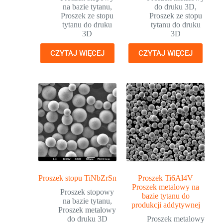
na bazie tytanu
,
do druku 3D
,
Proszek ze stopu
Proszek ze stopu
tytanu do druku
tytanu do druku
3D
3D
CZYTAJ WIĘCEJ
CZYTAJ WIĘCEJ
Proszek stopu TiNbZrSn
Proszek Ti6Al4V
Proszek metalowy na
Proszek stopowy
bazie tytanu do
na bazie tytanu
,
produkcji addytywnej
Proszek metalowy
do druku 3D
Proszek metalowy