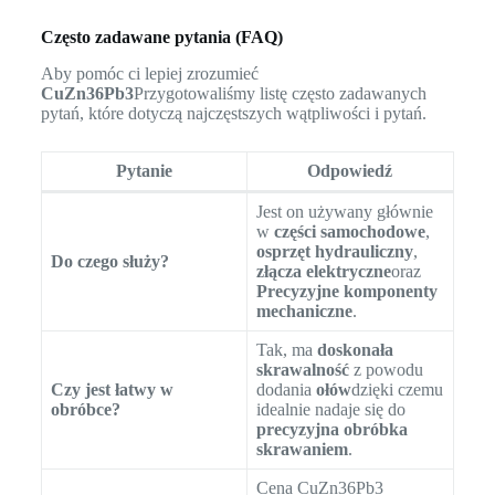
Często zadawane pytania (FAQ)
Aby pomóc ci lepiej zrozumieć
CuZn36Pb3
Przygotowaliśmy listę często zadawanych
pytań, które dotyczą najczęstszych wątpliwości i pytań.
Pytanie
Odpowiedź
Jest on używany głównie
w
części samochodowe
,
osprzęt hydrauliczny
,
Do czego służy?
złącza elektryczne
oraz
Precyzyjne komponenty
mechaniczne
.
Tak, ma
doskonała
skrawalność
z powodu
Czy jest łatwy w
dodania
ołów
dzięki czemu
obróbce?
idealnie nadaje się do
precyzyjna obróbka
skrawaniem
.
Cena CuZn36Pb3