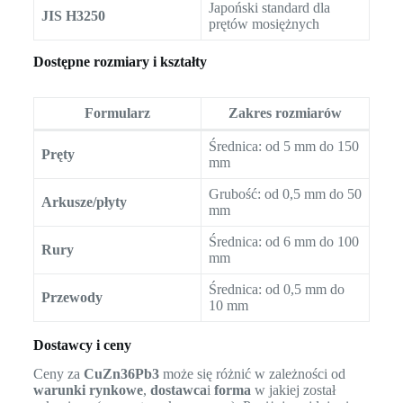
Japoński standard dla
JIS H3250
prętów mosiężnych
Dostępne rozmiary i kształty
Formularz
Zakres rozmiarów
Średnica: od 5 mm do 150
Pręty
mm
Grubość: od 0,5 mm do 50
Arkusze/płyty
mm
Średnica: od 6 mm do 100
Rury
mm
Średnica: od 0,5 mm do
Przewody
10 mm
Dostawcy i ceny
Ceny za
CuZn36Pb3
może się różnić w zależności od
warunki rynkowe
,
dostawca
i
forma
w jakiej został