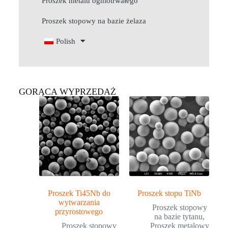
Proszek metalu ogniotrwałego
Proszek stopowy na bazie żelaza
Polish
GORĄCA WYPRZEDAŻ
Proszek Ti45Nb do
Proszek stopu TiNb
wytwarzania
Proszek stopowy
przyrostowego
na bazie tytanu
,
Proszek stopowy
Proszek metalowy