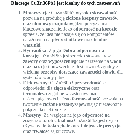
Dlaczego CuZn36Pb3 jest idealny do tych zastosowań
Motoryzacja
: CuZn36Pb3
wysoka skrawalność
pozwala na produkcję
złożone korpusy zaworów
oraz
obudowy czujników
gdzie precyzja ma
kluczowe znaczenie. Jego
odporność na korozję
sprawia, że idealnie nadaje się do komponentów
narażonych na
płyny silnikowe
oraz
trudne
warunki
.
Hydraulika
: Z jego
Dobra odporność na
korozję
CuZn36Pb3 jest szeroko stosowany w
zawory
oraz
wyposażenie
gdzie narażenie na
woda
oraz
para
jest powszechne. Jest również zgodny z
wieloma
przepisy dotyczące zawartości ołowiu
dla
systemów wody pitnej.
Elektryczny
: CuZn36Pb3
przewodność
jest
odpowiedni dla
złącza elektryczne
oraz
terminale
szczególnie w zastosowaniach
niskonapięciowych. Jego
formowalność
pozwala na
tworzenie
złożone kształty
zapewniając niezawodne
połączenia elektryczne.
Maszyny
: Ze względu na jego
odporność na
zużycie
oraz
obrabialność
CuZn36Pb3 jest często
używany do
koła zębate
oraz
tuleje
gdzie
precyzja
oraz
trwałość
są kluczowe.