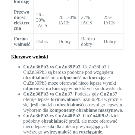
korozję
Przewo
26 -
dność
26 - 30%
27%
25%
30%
elektryc
IACS
IACS
IACS
IACS
zna
Formo
Bardzo
Dobry
Dobry
Dobry
walność
dobry
Kluczowe wnioski
CuZn36Pb3 vs CuZn39Pb3
: CuZn36Pb3 i
CuZn39Pb3 są bardzo podobne pod względem
obrabialność
oraz
odporność na korozję
ale
CuZn39Pb3 może oferować nieco lepsze wyniki
odporność na korozję
w niektórych środowiskach.
CuZn36Pb3 vs CuZn37
: Podczas gdy
CuZn37
oferuje lepsze
formowalność
CuZn36Pb3 wyróżnia
się, jeśli chodzi o
obrabialność
co czyni go lepszym
wyborem dla
komponenty obrabiane maszynowo
.
CuZn36Pb3 vs CuZn40Pb2
:
CuZn40Pb2
dzieli
podobny
obrabialność
profil, ale może oferować
nieco lepsze
siła
dla aplikacji wymagających
wyższego
wytrzymałość na rozciąganie
.