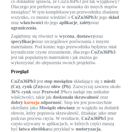
co dokładnie sprawia, że CuZn36Pb3 jest tak wyjątkowy?
Dlaczego jest preferowany w stosunku do innych stopów
mosiądzu? W tym kompleksowym przewodniku zbadamy
wszystko, co musisz wiedzieć o
CuZn36Pb3
z jego
skład
oraz
właściwości
do jego
aplikacje
,
zalety
oraz
ograniczenia
.
Zagłębimy się również w
wycena
,
dostawcy
oraz
specyfikacje
oraz szczegółowe porównania z innymi
materiałami. Pod koniec tego przewodnika będziesz miał
krystalicznie czyste zrozumienie, dlaczego
CuZn36Pb3
jest tak popularnym materiałem i jak można go
wykorzystać do ulepszenia swoich projektów.
Przegląd
CuZn36Pb3
jest
stop mosiądzu
składający się z
miedź
(Cu)
,
cynk (Zn)
oraz
ołów (Pb)
. Zazwyczaj zawiera około
36% cynk
oraz
Przewód 3%
co nadaje mu unikalne
właściwości, takie jak
doskonała skrawalność
oraz
dobry
korozja
odporność
. Stop ten jest powszechnie
określany jako
Mosiądz ołowiany
ze względu na dodatek
ołowiu, który poprawia skrawalność, działając jako smar
podczas procesu cięcia. W rezultacie,
CuZn36Pb3
jest
często używany w aplikacjach, w których części muszą
być
łatwa obróbka
na przykład w
motoryzacja
,