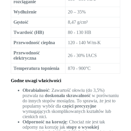
rozciąganie
Wydłużenie
20 – 35%
Gęstość
8,47 g/cm³
Twardość (HB)
80 - 130 HB
Przewodność cieplna
120 - 140 W/m-K
Przewodność
26 - 30% IACS
elektryczna
Temperatura topnienia
870 - 900°C
Godne uwagi właściwości
Obrabialność
: Zawartość ołowiu (do 3,5%)
pozwala na
doskonała skrawalność
w porównaniu
do innych stopów mosiądzu. To sprawia, że jest to
popularny wybór dla
części precyzyjne
wymagających skomplikowanych kształtów lub
cienkich nici.
Odporność na korozję
: Chociaż nie jest tak
odporny na korozję jak
stopy o wysokiej