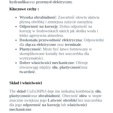
hydraulika
oraz
przemysł elektryczny
.
Kluczowe cechy :
Wysoka obrabialność
: Zawartość ołowiu ułatwia
płynną obróbkę i zmniejsza zużycie narzędzia.
Odporność na korozję
: Dobra odporność na
korozję w środowiskach takich jak słodka woda i
lekko agresywna atmosfera.
Doskonała przewodność elektryczna
: Odpowiedni
dla
złącza elektryczne
oraz
terminale
.
Plastyczność
: Może być łatwo formowany w
skomplikowane kształty bez uszczerbku dla
wytrzymałości.
Dobre właściwości mechaniczne
: Oferuje
równowagę między
siła
,
plastyczność
oraz
twardość
.
Skład i właściwości
The
skład
CuZn36Pb3 daje mu unikalną kombinację
siła
,
plastyczność
oraz
obrabialność
. Obecność
ołów
w stopie
znacznie zwiększa jego
Łatwość obróbki
bez uszczerbku
dla jego
odporność na korozję
lub
właściwości
mechaniczne
.