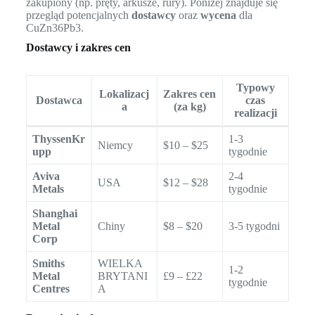
zakupiony (np. pręty, arkusze, rury). Poniżej znajduje się
przegląd potencjalnych
dostawcy
oraz
wycena
dla
CuZn36Pb3.
Dostawcy i zakres cen
Typowy
Lokalizacj
Zakres cen
Dostawca
czas
a
(za kg)
realizacji
ThyssenKr
1-3
Niemcy
$10 – $25
upp
tygodnie
Aviva
2-4
USA
$12 – $28
Metals
tygodnie
Shanghai
Metal
Chiny
$8 – $20
3-5 tygodni
Corp
Smiths
WIELKA
1-2
Metal
BRYTANI
£9 – £22
tygodnie
Centres
A