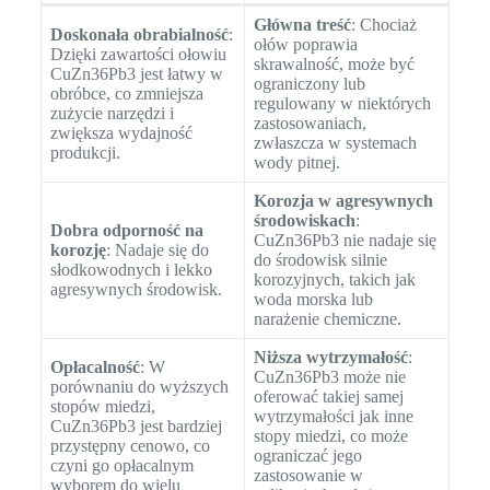
Główna treść
: Chociaż
Doskonała obrabialność
:
ołów poprawia
Dzięki zawartości ołowiu
skrawalność, może być
CuZn36Pb3 jest łatwy w
ograniczony lub
obróbce, co zmniejsza
regulowany w niektórych
zużycie narzędzi i
zastosowaniach,
zwiększa wydajność
zwłaszcza w systemach
produkcji.
wody pitnej.
Korozja w agresywnych
środowiskach
:
Dobra odporność na
CuZn36Pb3 nie nadaje się
korozję
: Nadaje się do
do środowisk silnie
słodkowodnych i lekko
korozyjnych, takich jak
agresywnych środowisk.
woda morska lub
narażenie chemiczne.
Niższa wytrzymałość
:
Opłacalność
: W
CuZn36Pb3 może nie
porównaniu do wyższych
oferować takiej samej
stopów miedzi,
wytrzymałości jak inne
CuZn36Pb3 jest bardziej
stopy miedzi, co może
przystępny cenowo, co
ograniczać jego
czyni go opłacalnym
zastosowanie w
wyborem do wielu