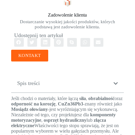
Zadowolenie klienta
Dostarczanie wysokiej jakości produktów, których
podstawą jest zadowolenie klienta.
Udostępnij ten artykuł
KONTAKT
Spis treści
Jeśli chodzi o materiały, które łączą
siła
,
obrabialność
oraz
odporność na korozję
,
CuZn36Pb3
-znany również jako
Mosiądz ołowiany
-jest wyróżniającym się wykonawcą.
Niezależnie od tego, czy projektujesz dla
komponenty
motoryzacyjne
,
osprzęt hydrauliczny
lub
złącza
elektryczne
Właściwości tego stopu sprawiają, że jest on
popularnym wyborem w wielu gałęziach przemysłu. Ale