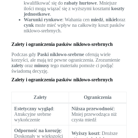
kwalifikować się do
rabaty hurtowe
. Mniejsze
ilości mogą wiązać się z wyższymi kosztami
koszty
jednostkowe
.
Warunki rynkowe
: Wahania cen
miedź
,
nikiel
oraz
cynk
może mieć wpływ na całkowity koszt pasków
niklowo-srebrnych.
Zalety i ograniczenia pasków niklowo-srebrnych
Podczas gdy
Paski niklowo-srebrne
oferują wiele
korzyści, ale mają też pewne ograniczenia. Zrozumienie
zalety
oraz
minusy
tego materiału pomoże ci podjąć
świadomą decyzję.
Zalety i ograniczenia pasków niklowo-srebrnych
Zalety
Ograniczenia
Estetyczny wygląd
:
Niższa przewodność
:
Atrakcyjne srebrne
Mniej przewodząca niż
wykończenie
czysta miedź
Odporność na korozję
:
Wyższy koszt
: Droższe
Doskonały w większości