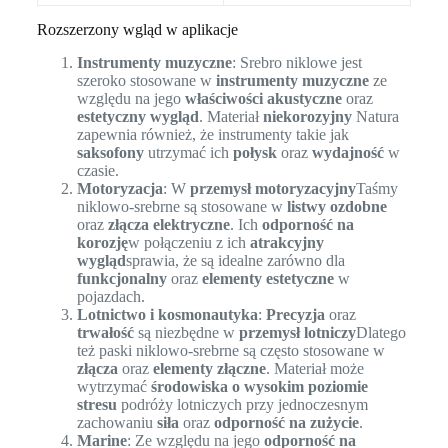
Rozszerzony wgląd w aplikacje
Instrumenty muzyczne
: Srebro niklowe jest
szeroko stosowane w
instrumenty muzyczne
ze
względu na jego
właściwości akustyczne
oraz
estetyczny wygląd
. Materiał
niekorozyjny
Natura
zapewnia również, że instrumenty takie jak
saksofony
utrzymać ich
połysk
oraz
wydajność
w
czasie.
Motoryzacja
: W
przemysł motoryzacyjny
Taśmy
niklowo-srebrne są stosowane w
listwy ozdobne
oraz
złącza elektryczne
. Ich
odporność na
korozję
w połączeniu z ich
atrakcyjny
wygląd
sprawia, że są idealne zarówno dla
funkcjonalny
oraz
elementy estetyczne
w
pojazdach.
Lotnictwo i kosmonautyka
:
Precyzja
oraz
trwałość
są niezbędne w
przemysł lotniczy
Dlatego
też paski niklowo-srebrne są często stosowane w
złącza
oraz
elementy złączne
. Materiał może
wytrzymać
środowiska o wysokim poziomie
stresu
podróży lotniczych przy jednoczesnym
zachowaniu
siła
oraz
odporność na zużycie
.
Marine
: Ze względu na jego
odporność na