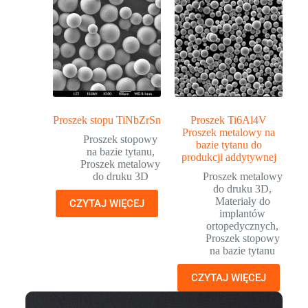
Proszek stopu TiNbZrSn
Proszek Ti6Al4V
Proszek metalowy na
Proszek stopowy
bazie tytanu do
na bazie tytanu
,
produkcji addytywnej
Proszek metalowy
do druku 3D
Proszek metalowy
do druku 3D
,
Materiały do
CZYTAJ WIĘCEJ
implantów
ortopedycznych
,
Proszek stopowy
na bazie tytanu
CZYTAJ WIĘCEJ