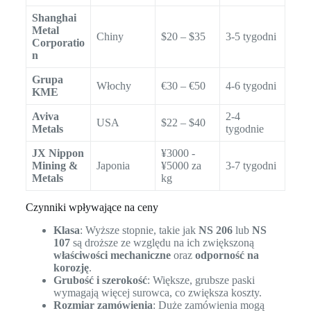
Shanghai
Metal
Chiny
$20 – $35
3-5 tygodni
Corporatio
n
Grupa
Włochy
€30 – €50
4-6 tygodni
KME
Aviva
2-4
USA
$22 – $40
Metals
tygodnie
JX Nippon
¥3000 -
Mining &
Japonia
¥5000 za
3-7 tygodni
Metals
kg
Czynniki wpływające na ceny
Klasa
: Wyższe stopnie, takie jak
NS 206
lub
NS
107
są droższe ze względu na ich zwiększoną
właściwości mechaniczne
oraz
odporność na
korozję
.
Grubość i szerokość
: Większe, grubsze paski
wymagają więcej surowca, co zwiększa koszty.
Rozmiar zamówienia
: Duże zamówienia mogą