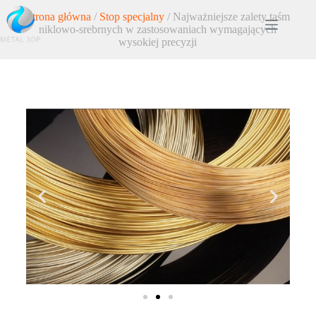
Strona główna
/
Stop specjalny
/ Najważniejsze zalety taśm
niklowo-srebrnych w zastosowaniach wymagających
wysokiej precyzji