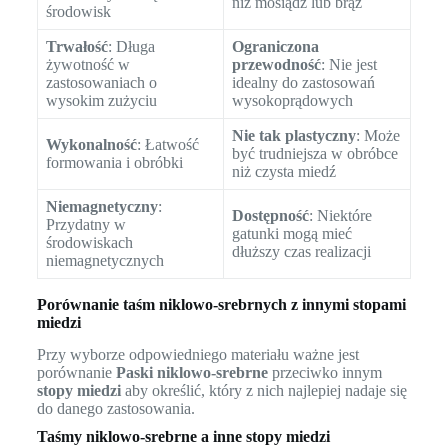
niż mosiądz lub brąz
środowisk
Trwałość
: Długa
Ograniczona
żywotność w
przewodność
: Nie jest
zastosowaniach o
idealny do zastosowań
wysokim zużyciu
wysokoprądowych
Nie tak plastyczny
: Może
Wykonalność
: Łatwość
być trudniejsza w obróbce
formowania i obróbki
niż czysta miedź
Niemagnetyczny
:
Dostępność
: Niektóre
Przydatny w
gatunki mogą mieć
środowiskach
dłuższy czas realizacji
niemagnetycznych
Porównanie taśm niklowo-srebrnych z innymi stopami
miedzi
Przy wyborze odpowiedniego materiału ważne jest
porównanie
Paski niklowo-srebrne
przeciwko innym
stopy miedzi
aby określić, który z nich najlepiej nadaje się
do danego zastosowania.
Taśmy niklowo-srebrne a inne stopy miedzi