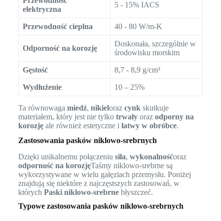
Przewodność
5 - 15% IACS
elektryczna
Przewodność cieplna
40 - 80 W/m-K
Doskonała, szczególnie w
Odporność na korozję
środowisku morskim
Gęstość
8,7 - 8,9 g/cm³
Wydłużenie
10 – 25%
Ta równowaga
miedź
,
nikiel
oraz
cynk
skutkuje
materiałem, który jest nie tylko
trwały
oraz
odporny na
korozję
ale również estetyczne i
łatwy w obróbce
.
Zastosowania pasków niklowo-srebrnych
Dzięki unikalnemu połączeniu
siła
,
wykonalność
oraz
odporność na korozję
Taśmy niklowo-srebrne są
wykorzystywane w wielu gałęziach przemysłu. Poniżej
znajdują się niektóre z najczęstszych zastosowań, w
których
Paski niklowo-srebrne
błyszczeć.
Typowe zastosowania pasków niklowo-srebrnych