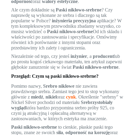
odporność
oraz
walory estetyczne
.
Ale czym dokładnie są
Paski niklowo-srebrne
? Czy
naprawdę są wykonane ze srebra i dlaczego są tak
popularne w Polsce?
inżynieria precyzyjna
aplikacje? W
tym kompleksowym przewodniku zbadamy wszystko, co
musisz wiedzieć o
Paski niklowo-srebrne
Od ich składu i
właściwości po zastosowania i specyfikacje. Omówimy
również ich porównanie z innymi stopami oraz
przedstawimy ich zalety i ograniczenia.
Niezależnie od tego, czy jesteś
inżynier
, a
producent
lub
po prostu kogoś ciekawego materiału, ten artykuł zapewni
głębokie zanurzenie się w świat
Paski niklowo-srebrne
.
Przegląd: Czym są paski niklowo-srebrne?
Pomimo nazwy,
Srebro niklowe
nie zawiera
prawdziwego srebra. Zamiast tego jest to stop wykonany
głównie z
miedź
,
nikiel
oraz
cynk
. Określenie "srebrny" w
Nickel Silver pochodzi od materiału
Srebrzystobiały
wygląd
która bardzo przypomina srebro próby 925, co
czyni ją atrakcyjną i opłacalną alternatywą w
zastosowaniach, w których estetyka ma znaczenie.
Paski niklowo-srebrne
to cienkie, płaskie paski tego
stopu, znane ze swoich
siła
,
odporność na korozję
oraz