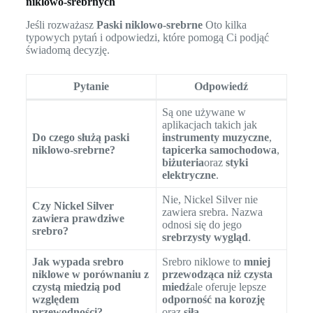
niklowo-srebrnych
Jeśli rozważasz
Paski niklowo-srebrne
Oto kilka
typowych pytań i odpowiedzi, które pomogą Ci podjąć
świadomą decyzję.
Pytanie
Odpowiedź
Są one używane w
aplikacjach takich jak
Do czego służą paski
instrumenty muzyczne
,
niklowo-srebrne?
tapicerka samochodowa
,
biżuteria
oraz
styki
elektryczne
.
Nie, Nickel Silver nie
Czy Nickel Silver
zawiera srebra. Nazwa
zawiera prawdziwe
odnosi się do jego
srebro?
srebrzysty wygląd
.
Jak wypada srebro
Srebro niklowe to
mniej
niklowe w porównaniu z
przewodząca niż czysta
czystą miedzią pod
miedź
ale oferuje lepsze
względem
odporność na korozję
przewodności?
oraz
siła
.