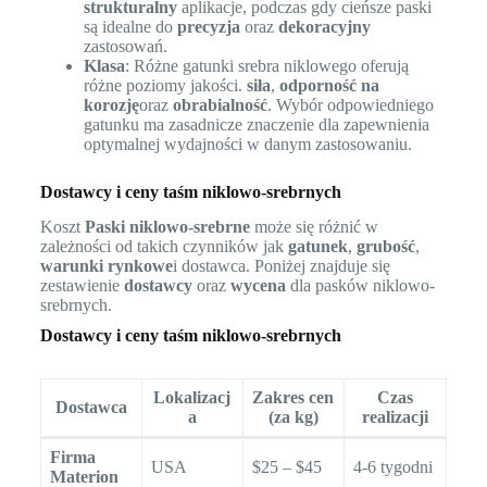
strukturalny
aplikacje, podczas gdy cieńsze paski
są idealne do
precyzja
oraz
dekoracyjny
zastosowań.
Klasa
: Różne gatunki srebra niklowego oferują
różne poziomy jakości.
siła
,
odporność na
korozję
oraz
obrabialność
. Wybór odpowiedniego
gatunku ma zasadnicze znaczenie dla zapewnienia
optymalnej wydajności w danym zastosowaniu.
Dostawcy i ceny taśm niklowo-srebrnych
Koszt
Paski niklowo-srebrne
może się różnić w
zależności od takich czynników jak
gatunek
,
grubość
,
warunki rynkowe
i dostawca. Poniżej znajduje się
zestawienie
dostawcy
oraz
wycena
dla pasków niklowo-
srebrnych.
Dostawcy i ceny taśm niklowo-srebrnych
Lokalizacj
Zakres cen
Czas
Dostawca
a
(za kg)
realizacji
Firma
USA
$25 – $45
4-6 tygodni
Materion