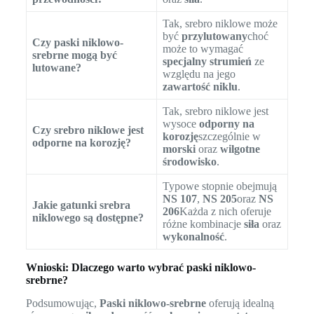
Tak, srebro niklowe może
być
przylutowany
choć
Czy paski niklowo-
może to wymagać
srebrne mogą być
specjalny strumień
ze
lutowane?
względu na jego
zawartość niklu
.
Tak, srebro niklowe jest
wysoce
odporny na
Czy srebro niklowe jest
korozję
szczególnie w
odporne na korozję?
morski
oraz
wilgotne
środowisko
.
Typowe stopnie obejmują
NS 107
,
NS 205
oraz
NS
Jakie gatunki srebra
206
Każda z nich oferuje
niklowego są dostępne?
różne kombinacje
siła
oraz
wykonalność
.
Wnioski: Dlaczego warto wybrać paski niklowo-
srebrne?
Podsumowując,
Paski niklowo-srebrne
oferują idealną