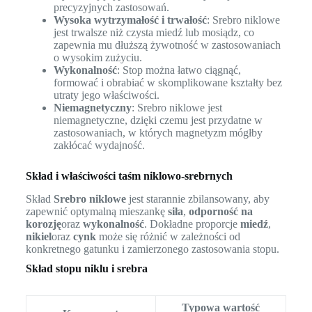
precyzyjnych zastosowań.
Wysoka wytrzymałość i trwałość
: Srebro niklowe
jest trwalsze niż czysta miedź lub mosiądz, co
zapewnia mu dłuższą żywotność w zastosowaniach
o wysokim zużyciu.
Wykonalność
: Stop można łatwo ciągnąć,
formować i obrabiać w skomplikowane kształty bez
utraty jego właściwości.
Niemagnetyczny
: Srebro niklowe jest
niemagnetyczne, dzięki czemu jest przydatne w
zastosowaniach, w których magnetyzm mógłby
zakłócać wydajność.
Skład i właściwości taśm niklowo-srebrnych
Skład
Srebro niklowe
jest starannie zbilansowany, aby
zapewnić optymalną mieszankę
siła
,
odporność na
korozję
oraz
wykonalność
. Dokładne proporcje
miedź
,
nikiel
oraz
cynk
może się różnić w zależności od
konkretnego gatunku i zamierzonego zastosowania stopu.
Skład stopu niklu i srebra
Typowa wartość