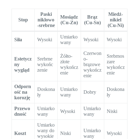
Paski
Miedź-
Mosiądz
Brąz
Stop
niklowo
nikiel
(Cu-Zn)
(Cu-Sn)
-srebrne
(Cu-Ni)
Umiarko
Siła
Wysoki
Wysoki
Wysoki
wany
Czerwon
Żółto-
Srebrnos
Estetycz
Srebrne
o-
złote
zare
ny
wykońc
brązowe
wykończ
wykończ
wygląd
zenie
wykończ
enie
enie
enie
Odporn
Doskona
Umiarko
Doskona
ość na
Dobry
ły
wany
ły
korozję
Przewo
Umiarko
Umiarko
Wysoki
Niski
dność
wany
wany
Umiarko
wany do
Umiarko
Koszt
Niski
Wysoki
wysokie
wany