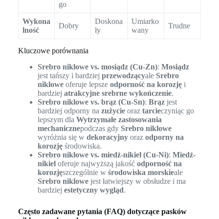
go
Wykona
Doskona
Umiarko
Dobry
Trudne
lność
ły
wany
Kluczowe porównania
Srebro niklowe vs. mosiądz (Cu-Zn)
:
Mosiądz
jest tańszy i bardziej
przewodzący
ale
Srebro
niklowe
oferuje lepsze
odporność na korozję
i
bardziej
atrakcyjne srebrne wykończenie
.
Srebro niklowe vs. brąz (Cu-Sn)
:
Brąz
jest
bardziej odporny na
zużycie
oraz
tarcie
czyniąc go
lepszym dla
Wytrzymałe zastosowania
mechaniczne
podczas gdy
Srebro niklowe
wyróżnia się w
dekoracyjny
oraz
odporny na
korozję
środowiska.
Srebro niklowe vs. miedź-nikiel (Cu-Ni)
:
Miedź-
nikiel
oferuje najwyższą jakość
odporność na
korozję
szczególnie w
środowiska morskie
ale
Srebro niklowe
jest łatwiejszy w obsłudze i ma
bardziej
estetyczny wygląd
.
Często zadawane pytania (FAQ) dotyczące pasków