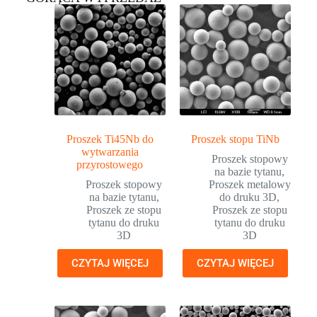
Proszek Ti45Nb do
Proszek stopu TiNb
wytwarzania
Proszek stopowy
przyrostowego
na bazie tytanu
,
Proszek stopowy
Proszek metalowy
na bazie tytanu
,
do druku 3D
,
Proszek ze stopu
Proszek ze stopu
tytanu do druku
tytanu do druku
3D
3D
CZYTAJ WIĘCEJ
CZYTAJ WIĘCEJ