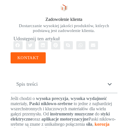
Zadowolenie klienta
Dostarczanie wysokiej jakości produktów, których
podstawą jest zadowolenie klienta.
Udostępnij ten artykuł
KONTAKT
Spis treści
Jeśli chodzi o
wysoka precyzja
,
wysoka wydajność
materiały,
Paski niklowo-srebrne
to jedne z najbardziej
wszechstronnych i kluczowych materiałów dla wielu
gałęzi przemysłu. Od
instrumenty muzyczne
do
styki
elektryczne
oraz
aplikacje motoryzacyjne
Paski niklowo-
srebrne są znane z unikalnego połączenia
siła
,
korozja