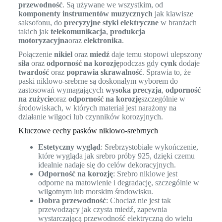
przewodność
. Są używane we wszystkim, od
komponenty instrumentów muzycznych
jak klawisze
saksofonu, do
precyzyjne styki elektryczne
w branżach
takich jak
telekomunikacja
,
produkcja
motoryzacyjna
oraz
elektronika
.
Połączenie
nikiel
oraz
miedź
daje temu stopowi ulepszony
siła
oraz
odporność na korozję
podczas gdy
cynk
dodaje
twardość
oraz
poprawia skrawalność
. Sprawia to, że
paski niklowo-srebrne są doskonałym wyborem do
zastosowań wymagających
wysoka precyzja
,
odporność
na zużycie
oraz
odporność na korozję
szczególnie w
środowiskach, w których materiał jest narażony na
działanie wilgoci lub czynników korozyjnych.
Kluczowe cechy pasków niklowo-srebrnych
Estetyczny wygląd
: Srebrzystobiałe wykończenie,
które wygląda jak srebro próby 925, dzięki czemu
idealnie nadaje się do celów dekoracyjnych.
Odporność na korozję
: Srebro niklowe jest
odporne na matowienie i degradację, szczególnie w
wilgotnym lub morskim środowisku.
Dobra przewodność
: Chociaż nie jest tak
przewodzący jak czysta miedź, zapewnia
wystarczającą przewodność elektryczną do wielu