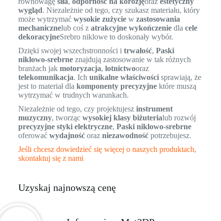
równowagę
siła
,
odporność na korozję
oraz
estetyczny
wygląd
. Niezależnie od tego, czy szukasz materiału, który
może wytrzymać
wysokie zużycie
w
zastosowania
mechaniczne
lub coś z
atrakcyjne wykończenie
dla
cele
dekoracyjne
Srebro niklowe to doskonały wybór.
Dzięki swojej wszechstronności i
trwałość
,
Paski
niklowo-srebrne
znajdują zastosowanie w tak różnych
branżach jak
motoryzacja
,
lotnictwo
oraz
telekomunikacja
. Ich
unikalne właściwości
sprawiają, że
jest to materiał dla
komponenty precyzyjne
które muszą
wytrzymać w trudnych warunkach.
Niezależnie od tego, czy projektujesz
instrument
muzyczny
, tworząc
wysokiej klasy biżuteria
lub rozwój
precyzyjne styki elektryczne
,
Paski niklowo-srebrne
oferować
wydajność
oraz
niezawodność
potrzebujesz.
Jeśli chcesz dowiedzieć się więcej o naszych produktach,
skontaktuj się z nami
Uzyskaj najnowszą cenę