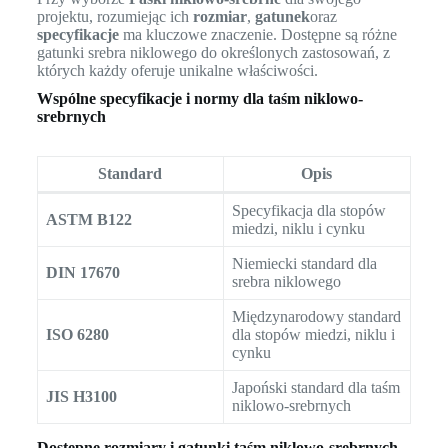
projektu, rozumiejąc ich
rozmiar
,
gatunek
oraz
specyfikacje
ma kluczowe znaczenie. Dostępne są różne
gatunki srebra niklowego do określonych zastosowań, z
których każdy oferuje unikalne właściwości.
Wspólne specyfikacje i normy dla taśm niklowo-
srebrnych
Standard
Opis
Specyfikacja dla stopów
ASTM B122
miedzi, niklu i cynku
Niemiecki standard dla
DIN 17670
srebra niklowego
Międzynarodowy standard
ISO 6280
dla stopów miedzi, niklu i
cynku
Japoński standard dla taśm
JIS H3100
niklowo-srebrnych
Dostępne rozmiary i gatunki taśm niklowo-srebrnych