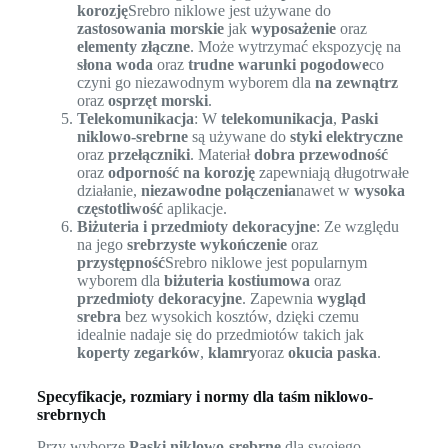
korozję
Srebro niklowe jest używane do
zastosowania morskie
jak
wyposażenie
oraz
elementy złączne
. Może wytrzymać ekspozycję na
słona woda
oraz
trudne warunki pogodowe
co
czyni go niezawodnym wyborem dla
na zewnątrz
oraz
osprzęt morski
.
Telekomunikacja
: W
telekomunikacja
,
Paski
niklowo-srebrne
są używane do
styki elektryczne
oraz
przełączniki
. Materiał
dobra przewodność
oraz
odporność na korozję
zapewniają długotrwałe
działanie,
niezawodne połączenia
nawet w
wysoka
częstotliwość
aplikacje.
Biżuteria i przedmioty dekoracyjne
: Ze względu
na jego
srebrzyste wykończenie
oraz
przystępność
Srebro niklowe jest popularnym
wyborem dla
biżuteria kostiumowa
oraz
przedmioty dekoracyjne
. Zapewnia
wygląd
srebra
bez wysokich kosztów, dzięki czemu
idealnie nadaje się do przedmiotów takich jak
koperty zegarków
,
klamry
oraz
okucia paska
.
Specyfikacje, rozmiary i normy dla taśm niklowo-
srebrnych
Przy wyborze
Paski niklowo-srebrne
dla swojego