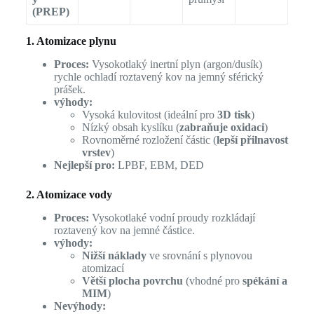
(PREP)
1. Atomizace plynu
Proces:
Vysokotlaký inertní plyn (argon/dusík)
rychle ochladí roztavený kov na jemný sférický
prášek.
výhody:
Vysoká kulovitost (ideální pro
3D tisk
)
Nízký obsah kyslíku (
zabraňuje oxidaci
)
Rovnoměrné rozložení částic (
lepší přilnavost
vrstev
)
Nejlepší pro:
LPBF, EBM, DED
2. Atomizace vody
Proces:
Vysokotlaké vodní proudy rozkládají
roztavený kov na jemné částice.
výhody:
Nižší náklady
ve srovnání s plynovou
atomizací
Větší plocha povrchu
(vhodné pro
spékání a
MIM
)
Nevýhody: