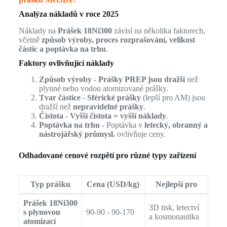
Analýza nákladů v roce 2025
Náklady na
Prášek 18Ni300
závisí na několika faktorech,
včetně
způsob výroby, proces rozprašování, velikost
částic a poptávka na trhu
.
Faktory ovlivňující náklady
Způsob výroby
-
Prášky PREP jsou dražší
než
plynné nebo vodou atomizované prášky.
Tvar částice
-
Sférické prášky
(lepší pro AM) jsou
dražší než
nepravidelné prášky
.
Čistota
-
Vyšší čistota = vyšší náklady
.
Poptávka na trhu
- Poptávka v
letecký, obranný a
nástrojářský průmysl.
ovlivňuje ceny.
Odhadované cenové rozpětí pro různé typy zařízení
Typ prášku
Cena (USD/kg)
Nejlepší pro
Prášek 18Ni300
3D tisk, letectví
s plynovou
90-90 - 90-170
a kosmonautika
atomizací