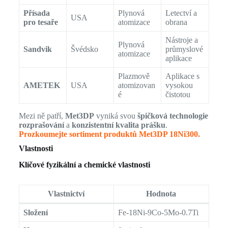
Přísada
Plynová
Letectví a
USA
pro tesaře
atomizace
obrana
Nástroje a
Plynová
Sandvik
Švédsko
průmyslové
atomizace
aplikace
Plazmově
Aplikace s
AMETEK
USA
atomizovan
vysokou
é
čistotou
Mezi ně patří,
Met3DP
vyniká svou
špičková technologie
rozprašování
a
konzistentní kvalita prášku
.
Prozkoumejte sortiment produktů Met3DP 18Ni300.
Vlastnosti
Klíčové fyzikální a chemické vlastnosti
Vlastnictví
Hodnota
Složení
Fe-18Ni-9Co-5Mo-0.7Ti