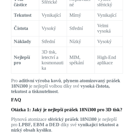
Sférické
částice
né
sférický
Tekutost
Vynikající
Mírný
Vynikající
Velmi
Čistota
Vysoký
Střední
vysoká
Náklady
Střední
Nízký
Vysoký
3D tisk,
Nejlepší
letectví a
MIM,
High-End
pro
kosmonauti
spékání
aplikace
ka
Pro
aditivní výroba kovů
,
plynem atomizovaný prášek
18Ni300
je nejlepší volbou díky své
vysoká čistota,
tekutost a tisknutelnost
.
FAQ
Otázka 1: Jaký je nejlepší prášek 18Ni300 pro 3D tisk?
Plynová atomizace
sférický prášek 18Ni300
je nejlepší
pro
LPBF, EBM a DED
díky své
vynikající tekutost a
nízký obsah kyslíku
.