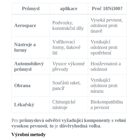
Průmysl
aplikace
Proč 18Ni300?
Vysoká pevnost,
Podvozky,
Aerospace
odolnost proti
konstrukční díly
únavě
Vstřikovací
Vynikající
Nástroje a
formy, tlakové
odolnost proti
formy
lití
opotřebení
Automobilový
Vysoce výkonné
Houževnatost a
průmysl
převody
odolnost
Vynikající
Součásti raket,
Obrana
odolnost proti
pancíř
nárazu
Chirurgické
Biokompatibilita
Lékařský
nástroje
a pevnost
Pro
průmyslová odvětví vyžadující komponenty s velmi
vysokou pevností
,
to
je
důvěryhodná volba
.
Výrobní metody