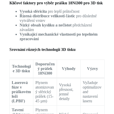
Klíčové faktory pro výběr prášku 18Ni300 pro 3D tisk
Vysoká sféricita
pro lepší průtočnost
Řízená distribuce velikosti částic
pro důsledné
vytváření vrstev
Nízký obsah kyslíku a nečistot
předcházení
závadám
Vynikající mechanické vlastnosti po tepelném
zpracování
Srovnání různých technologií 3D tisku
Doporučen
Technologi
ý prášek
Výhody
Výzvy
e 3D tisku
18Ni300
Laserová
Plynem
Vyžaduje
Vysoká
fúze v
atomizovan
optimalizov
přesnost,
práškovém
ý sférický
ané
jemné
loži
prášek (15-
nastavení
detaily
(LPBF)
45 µm)
laseru
Tavení
Plynem