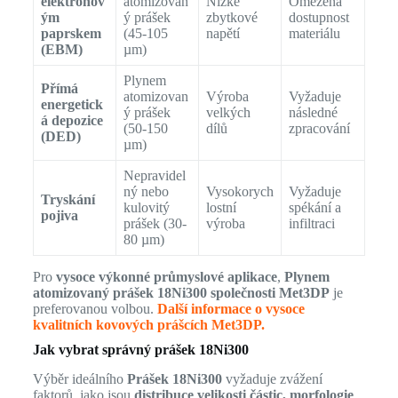
elektronov
atomizovan
Nízké
Omezená
ým
ý prášek
zbytkové
dostupnost
paprskem
(45-105
napětí
materiálu
(EBM)
µm)
Plynem
Přímá
atomizovan
Výroba
Vyžaduje
energetick
ý prášek
velkých
následné
á depozice
(50-150
dílů
zpracování
(DED)
µm)
Nepravidel
ný nebo
Vysokorych
Vyžaduje
Tryskání
kulovitý
lostní
spékání a
pojiva
prášek (30-
výroba
infiltraci
80 µm)
Pro
vysoce výkonné průmyslové aplikace
,
Plynem
atomizovaný prášek 18Ni300 společnosti Met3DP
je
preferovanou volbou.
Další informace o vysoce
kvalitních kovových prášcích Met3DP.
Jak vybrat správný prášek 18Ni300
Výběr ideálního
Prášek 18Ni300
vyžaduje zvážení
faktorů, jako jsou
distribuce velikosti částic, morfologie