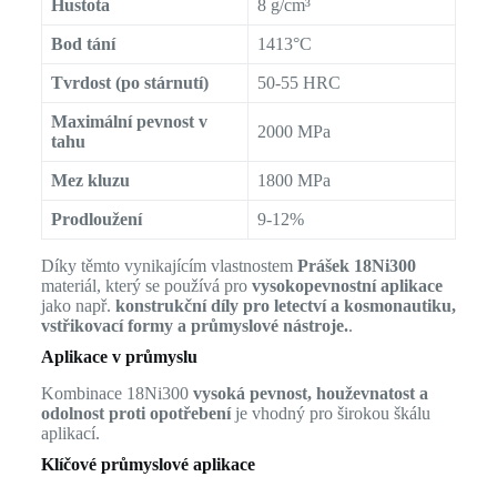
Hustota
8 g/cm³
Bod tání
1413°C
Tvrdost (po stárnutí)
50-55 HRC
Maximální pevnost v
2000 MPa
tahu
Mez kluzu
1800 MPa
Prodloužení
9-12%
Díky těmto vynikajícím vlastnostem
Prášek 18Ni300
materiál, který se používá pro
vysokopevnostní aplikace
jako např.
konstrukční díly pro letectví a kosmonautiku,
vstřikovací formy a průmyslové nástroje.
.
Aplikace v průmyslu
Kombinace 18Ni300
vysoká pevnost, houževnatost a
odolnost proti opotřebení
je vhodný pro širokou škálu
aplikací.
Klíčové průmyslové aplikace