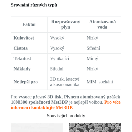
Srovnání různých typů
Rozprašovaný
Atomizovaná
Faktor
plyn
voda
Kulovitost
Vysoký
Nízký
Čistota
Vysoký
Střední
Tekutost
Vynikající
Mírný
Náklady
Střední
Nízký
3D tisk, letectví
Nejlepší pro
MIM, spékání
a kosmonautika
Pro
vysoce přesný 3D tisk
,
Plynem atomizovaný prášek
18Ni300 společnosti Met3DP
je nejlepší volbou.
Pro více
informací kontaktujte Met3DP.
Související produkty