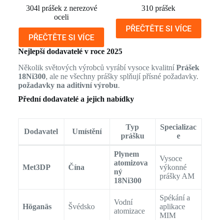
304l prášek z nerezové
310 prášek
oceli
PŘEČTĚTE SI VÍCE
PŘEČTĚTE SI VÍCE
Nejlepší dodavatelé v roce 2025
Několik světových výrobců vyrábí vysoce kvalitní
Prášek
18Ni300
, ale ne všechny prášky splňují přísné požadavky.
požadavky na aditivní výrobu
.
Přední dodavatelé a jejich nabídky
Typ
Specializac
Dodavatel
Umístění
prášku
e
Plynem
Vysoce
atomizova
Met3DP
Čína
výkonné
ný
prášky AM
18Ni300
Spékání a
Vodní
Höganäs
Švédsko
aplikace
atomizace
MIM