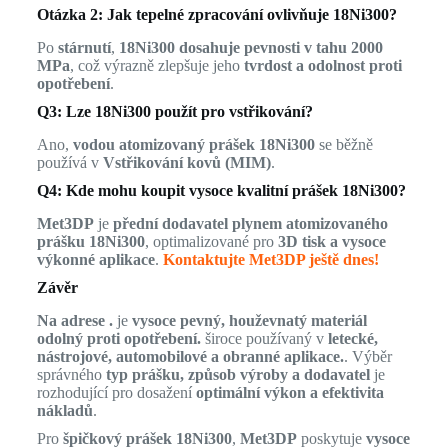
Otázka 2: Jak tepelné zpracování ovlivňuje 18Ni300?
Po
stárnutí
,
18Ni300 dosahuje pevnosti v tahu 2000
MPa
, což výrazně zlepšuje jeho
tvrdost a odolnost proti
opotřebení
.
Q3: Lze 18Ni300 použít pro vstřikování?
Ano,
vodou atomizovaný prášek 18Ni300
se běžně
používá v
Vstřikování kovů (MIM)
.
Q4: Kde mohu koupit vysoce kvalitní prášek 18Ni300?
Met3DP
je
přední dodavatel plynem atomizovaného
prášku 18Ni300
, optimalizované pro
3D tisk a vysoce
výkonné aplikace
.
Kontaktujte Met3DP ještě dnes!
Závěr
Na adrese .
je
vysoce pevný, houževnatý materiál
odolný proti opotřebení.
široce používaný v
letecké,
nástrojové, automobilové a obranné aplikace.
. Výběr
správného
typ prášku, způsob výroby a dodavatel
je
rozhodující pro dosažení
optimální výkon a efektivita
nákladů
.
Pro
špičkový prášek 18Ni300
,
Met3DP
poskytuje
vysoce