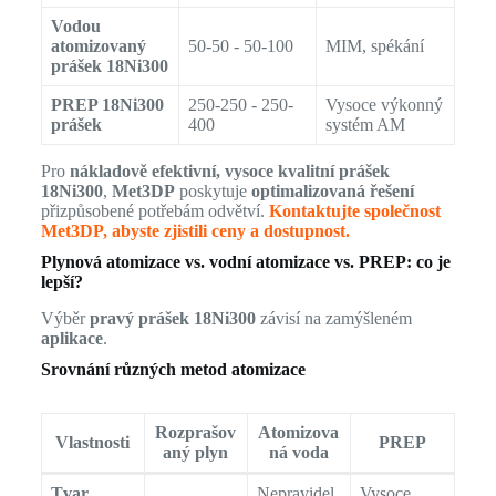
Vodou
atomizovaný
50-50 - 50-100
MIM, spékání
prášek 18Ni300
PREP 18Ni300
250-250 - 250-
Vysoce výkonný
prášek
400
systém AM
Pro
nákladově efektivní, vysoce kvalitní prášek
18Ni300
,
Met3DP
poskytuje
optimalizovaná řešení
přizpůsobené potřebám odvětví.
Kontaktujte společnost
Met3DP, abyste zjistili ceny a dostupnost.
Plynová atomizace vs. vodní atomizace vs. PREP: co je
lepší?
Výběr
pravý prášek 18Ni300
závisí na zamýšleném
aplikace
.
Srovnání různých metod atomizace
Rozprašov
Atomizova
Vlastnosti
PREP
aný plyn
ná voda
Tvar
Nepravidel
Vysoce