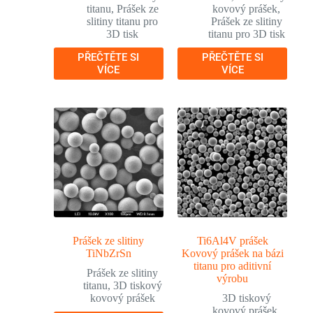
titanu
,
Prášek ze
kovový prášek
,
slitiny titanu pro
Prášek ze slitiny
3D tisk
titanu pro 3D tisk
PŘEČTĚTE SI
PŘEČTĚTE SI
VÍCE
VÍCE
Prášek ze slitiny
Ti6Al4V prášek
TiNbZrSn
Kovový prášek na bázi
titanu pro aditivní
Prášek ze slitiny
výrobu
titanu
,
3D tiskový
kovový prášek
3D tiskový
kovový prášek
,