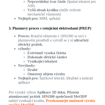
Nepravidelný tvar částic
(špatná tekutost pro
AM)
Vyšší obsah kyslíku
(může ovlivnit
mechanické vlastnosti)
Nejlepší pro:
MIM, spékání
3. Plazmový proces s rotujícími elektrodami (PREP)
Proces:
Rotační elektroda z 18Ni300 se taví v
plazmovém prostředí a vytváří se z ní
ultračistý
sférický prášek
.
výhody:
Extrémně vysoká čistota
Dokonale sférické částice
Vynikající tekutost
Nevýhody:
Drahé
Omezený objem výroby
Nejlepší pro:
Špičkové letecké, lékařské a kritické
aplikace
Pro vysoký výkon
Aplikace 3D tisku
,
Plynem
atomizovaný prášek 18Ni300 společnosti Met3DP
nabízí vynikající kvalitu.
Prozkoumejte možnosti výroby
prášků Met3DP.