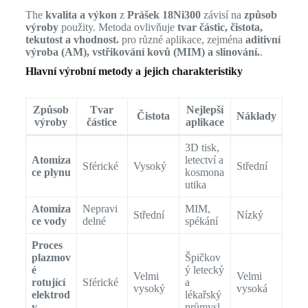
The
kvalita a výkon
z
Prášek 18Ni300
závisí na
způsob
výroby
použity. Metoda ovlivňuje
tvar částic, čistota,
tekutost a vhodnost.
pro různé aplikace, zejména
aditivní
výroba (AM), vstřikování kovů (MIM) a slinování.
.
Hlavní výrobní metody a jejich charakteristiky
Způsob
Tvar
Nejlepší
Čistota
Náklady
výroby
částice
aplikace
3D tisk,
Atomiza
letectví a
Sférické
Vysoký
Střední
ce plynu
kosmona
utika
Atomiza
Nepravi
MIM,
Střední
Nízký
ce vody
delné
spékání
Proces
plazmov
Špičkov
é
ý letecký
Velmi
Velmi
rotující
Sférické
a
vysoký
vysoká
elektrod
lékařský
y
průmysl