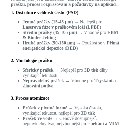
prášku, proces rozprašování a požadavky na aplikaci.
.
1. Distribuce velikosti částic (PSD)
Jemné prášky (15-45 µm)
→ Nejlepší pro
Laserová fúze v práškovém loži (LPBF)
Střední prášky (45-105 µm)
→ Vhodné pro
EBM
& Binder Jetting
Hrubé prášky (50-150 µm)
→ Používá se v
Přímá
energetická depozice (DED)
2. Morfologie prášku
Sférický prášek
→ Nejlepší pro
3D tisk
díky
vynikající tekutosti
Nepravidelný prášek
→ Vhodné pro
Tryskání a
slinování pojiva
3. Proces atomizace
Prášek v plynné formě
→ Vysoká čistota,
vynikající tekutost, nejlepší pro
3D tisk
Prášek ve vodě
→ Cenově dostupnější,
nepravidelný tvar, nejvhodnější pro
spékání a MIM