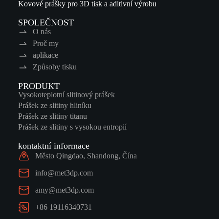
Kovové prášky pro 3D tisk a aditivní výrobu
SPOLEČNOST
O nás
Proč my
aplikace
Způsoby tisku
PRODUKT
Vysokoteplotní slitinový prášek
Prášek ze slitiny hliníku
Prášek ze slitiny titanu
Prášek ze slitiny s vysokou entropií
kontaktní informace
Město Qingdao, Shandong, Čína
info@met3dp.com
amy@met3dp.com
+86 19116340731