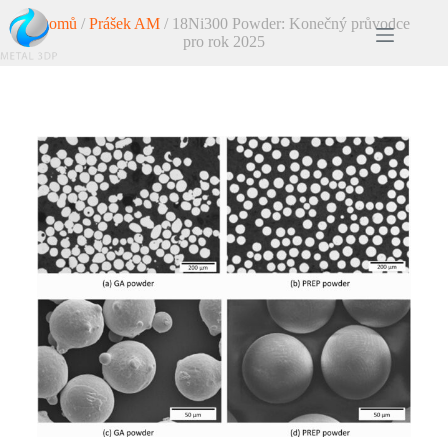
Domů
/
Prášek AM
/ 18Ni300 Powder: Konečný průvodce
pro rok 2025