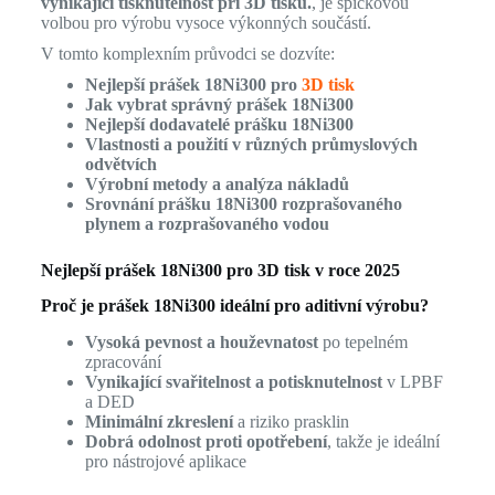
vynikající tisknutelnost při 3D tisku.
, je špičkovou
volbou pro výrobu vysoce výkonných součástí.
V tomto komplexním průvodci se dozvíte:
Nejlepší prášek 18Ni300 pro
3D tisk
Jak vybrat správný prášek 18Ni300
Nejlepší dodavatelé prášku 18Ni300
Vlastnosti a použití v různých průmyslových
odvětvích
Výrobní metody a analýza nákladů
Srovnání prášku 18Ni300 rozprašovaného
plynem a rozprašovaného vodou
Nejlepší prášek 18Ni300 pro 3D tisk v roce 2025
Proč je prášek 18Ni300 ideální pro aditivní výrobu?
Vysoká pevnost a houževnatost
po tepelném
zpracování
Vynikající svařitelnost a potisknutelnost
v LPBF
a DED
Minimální zkreslení
a riziko prasklin
Dobrá odolnost proti opotřebení
, takže je ideální
pro nástrojové aplikace