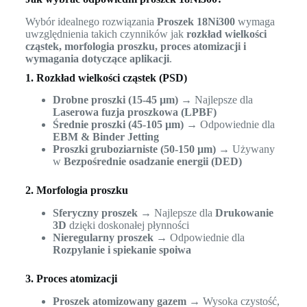
Wybór idealnego rozwiązania
Proszek 18Ni300
wymaga
uwzględnienia takich czynników jak
rozkład wielkości
cząstek, morfologia proszku, proces atomizacji i
wymagania dotyczące aplikacji
.
1. Rozkład wielkości cząstek (PSD)
Drobne proszki (15-45 µm)
→ Najlepsze dla
Laserowa fuzja proszkowa (LPBF)
Średnie proszki (45-105 µm)
→ Odpowiednie dla
EBM & Binder Jetting
Proszki gruboziarniste (50-150 µm)
→ Używany
w
Bezpośrednie osadzanie energii (DED)
2. Morfologia proszku
Sferyczny proszek
→ Najlepsze dla
Drukowanie
3D
dzięki doskonałej płynności
Nieregularny proszek
→ Odpowiednie dla
Rozpylanie i spiekanie spoiwa
3. Proces atomizacji
Proszek atomizowany gazem
→ Wysoka czystość,