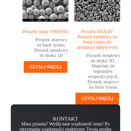
Proszek stopu TiNbZrSn
Proszek Ti6Al4V
Proszek metalowy na
Proszek stopowy
bazie tytanu do
na bazie tytanu
,
produkcji addytywnej
Proszek metalowy
do druku 3D
Proszek metalowy
do druku 3D
,
Materiały do
CZYTAJ WIĘCEJ
implantów
ortopedycznych
,
Proszek stopowy
na bazie tytanu
CZYTAJ WIĘCEJ
KONTAKT
Masz pytania? Wyślij nam wiadomość teraz! Po
otrzymaniu wiadomości obsłużymy Twoją prośbę