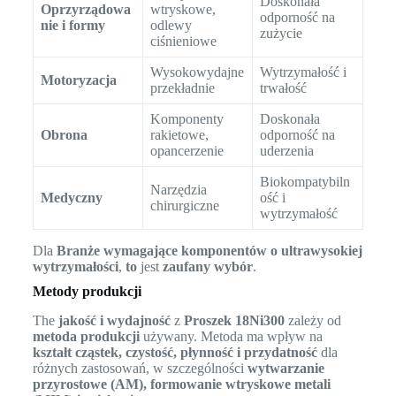
Doskonała
Oprzyrządowa
wtryskowe,
odporność na
nie i formy
odlewy
zużycie
ciśnieniowe
Wysokowydajne
Wytrzymałość i
Motoryzacja
przekładnie
trwałość
Komponenty
Doskonała
Obrona
rakietowe,
odporność na
opancerzenie
uderzenia
Biokompatybiln
Narzędzia
Medyczny
ość i
chirurgiczne
wytrzymałość
Dla
Branże wymagające komponentów o ultrawysokiej
wytrzymałości
,
to
jest
zaufany wybór
.
Metody produkcji
The
jakość i wydajność
z
Proszek 18Ni300
zależy od
metoda produkcji
używany. Metoda ma wpływ na
kształt cząstek, czystość, płynność i przydatność
dla
różnych zastosowań, w szczególności
wytwarzanie
przyrostowe (AM), formowanie wtryskowe metali