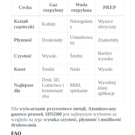
Gaz
Woda
Cecha
PREP
rozpylony
rozpylona
Kształt
Nieregularn
Wysoce
Kulisty
cząsteczki
y
sferyczny
Umiarkowa
Płynność
Doskonały
Znakomity
ny
Bardzo
Czystość
Wysoki
Średni
wysoka
Koszt
Średni
Niski
Wysoki
Druk 3D,
Wysokiej
Najlepsze
Lotnictwo i
MIM,
klasy
dla
kosmonaut
spiekanie
aplikacje
yka
Dla
wytwarzanie przyrostowe metali
,
Atomizowany
gazowo proszek 18Ni300
jest najlepszym wyborem ze
względu na jego
wysoka czystość, płynność i możliwość
drukowania
.
FAQ