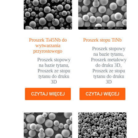
Proszek Ti45Nb do
Proszek stopu TiNb
wytwarzania
Proszek stopowy
przyrostowego
na bazie tytanu
,
Proszek stopowy
Proszek metalowy
na bazie tytanu
,
do druku 3D
,
Proszek ze stopu
Proszek ze stopu
tytanu do druku
tytanu do druku
3D
3D
CZYTAJ WIĘCEJ
CZYTAJ WIĘCEJ