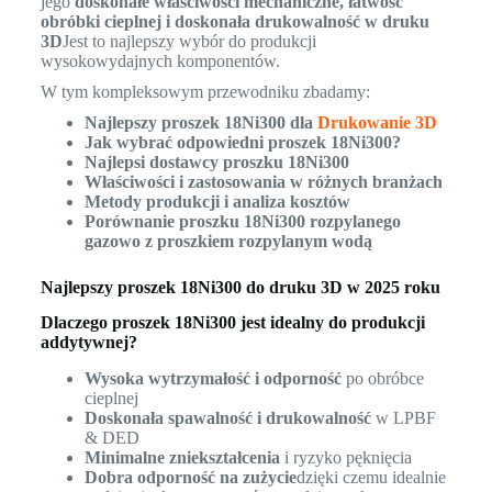
jego
doskonałe właściwości mechaniczne, łatwość
obróbki cieplnej i doskonała drukowalność w druku
3D
Jest to najlepszy wybór do produkcji
wysokowydajnych komponentów.
W tym kompleksowym przewodniku zbadamy:
Najlepszy proszek 18Ni300 dla
Drukowanie 3D
Jak wybrać odpowiedni proszek 18Ni300?
Najlepsi dostawcy proszku 18Ni300
Właściwości i zastosowania w różnych branżach
Metody produkcji i analiza kosztów
Porównanie proszku 18Ni300 rozpylanego
gazowo z proszkiem rozpylanym wodą
Najlepszy proszek 18Ni300 do druku 3D w 2025 roku
Dlaczego proszek 18Ni300 jest idealny do produkcji
addytywnej?
Wysoka wytrzymałość i odporność
po obróbce
cieplnej
Doskonała spawalność i drukowalność
w LPBF
& DED
Minimalne zniekształcenia
i ryzyko pęknięcia
Dobra odporność na zużycie
dzięki czemu idealnie