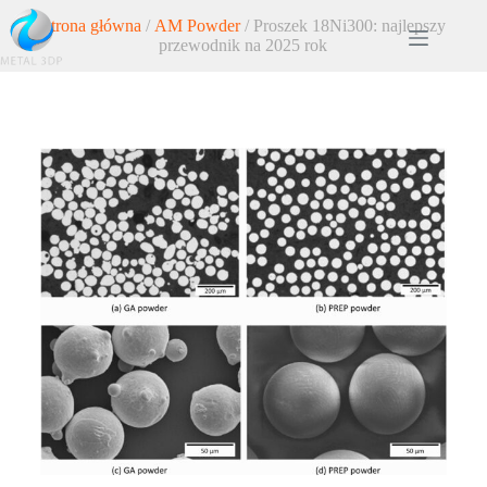
Strona główna
/
AM Powder
/ Proszek 18Ni300: najlepszy
przewodnik na 2025 rok