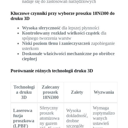
nadaje się do zastosowań narzędziowych
Kluczowe czynniki przy wyborze proszku 18Ni300 do
druku 3D
Wysoka sferyczność
dla lepszej płynności
Kontrolowany rozkład wielkości cząstek
dla
spójnego tworzenia warstw
Niski poziom tlenu i zanieczyszczeń
zapobieganie
usterkom
Doskonałe właściwości mechaniczne po obróbce
cieplnej
Porównanie różnych technologii druku 3D
Technologi
Zalecany
a druku
proszek
Zalety
Wyzwania
3D
18Ni300
Sferyczny
Wymaga
Laserowa
Wysoka
proszek
zoptymalizo
fuzja
dokładność,
atomizowa
wanych
proszkowa
drobne
ny gazem
ustawień
(LPBF)
szczegóły