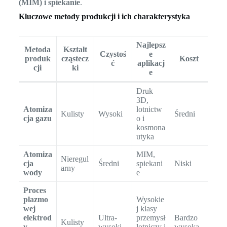
(MIM) i spiekanie
.
Kluczowe metody produkcji i ich charakterystyka
Najlepsz
Metoda
Kształt
Czystoś
e
produk
cząstecz
Koszt
ć
aplikacj
cji
ki
e
Druk
3D,
Atomiza
lotnictw
Kulisty
Wysoki
Średni
cja gazu
o i
kosmona
utyka
Atomiza
MIM,
Nieregul
cja
Średni
spiekani
Niski
arny
wody
e
Proces
plazmo
Wysokie
wej
j klasy
elektrod
Ultra-
przemysł
Bardzo
Kulisty
y
wysoki
lotniczy i
wysoka