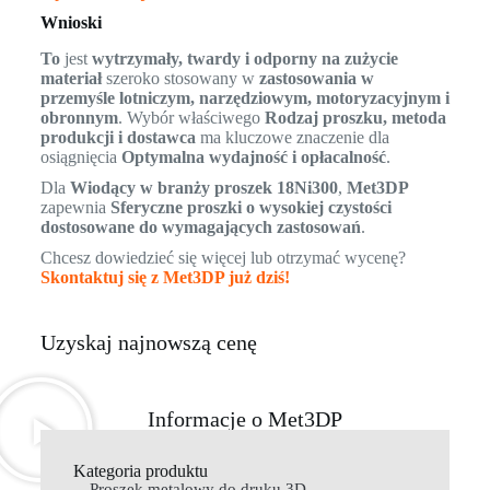
Wnioski
To
jest
wytrzymały, twardy i odporny na zużycie
materiał
szeroko stosowany w
zastosowania w
przemyśle lotniczym, narzędziowym, motoryzacyjnym i
obronnym
. Wybór właściwego
Rodzaj proszku, metoda
produkcji i dostawca
ma kluczowe znaczenie dla
osiągnięcia
Optymalna wydajność i opłacalność
.
Dla
Wiodący w branży proszek 18Ni300
,
Met3DP
zapewnia
Sferyczne proszki o wysokiej czystości
dostosowane do wymagających zastosowań
.
Chcesz dowiedzieć się więcej lub otrzymać wycenę?
Skontaktuj się z Met3DP już dziś!
Uzyskaj najnowszą cenę
Informacje o Met3DP
Kategoria produktu
Proszek metalowy do druku 3D