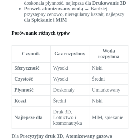
doskonała płynność, najlepsza dla
Drukowanie 3D
Proszek atomizowany wodą
→ Bardziej
przystępny cenowo, nieregularny kształt, najlepszy
dla
Spiekanie i MIM
Porównanie różnych typów
Woda
Czynnik
Gaz rozpylony
rozpylona
Sferyczność
Wysoki
Niski
Czystość
Wysoki
Średni
Płynność
Doskonały
Umiarkowany
Koszt
Średni
Niski
Druk 3D,
Najlepsze dla
Lotnictwo i
MIM, spiekanie
kosmonautyka
Dla
Precyzyjny druk 3D
,
Atomizowany gazowo