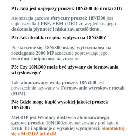
P1: Jaki jest najlepszy proszek 18Ni300 do druku 3D?
Atomizacja gazowa
sferyczny proszek 18Ni300
jest
najlepszy dla
LPBF, EBM i DED
ze względu na jego
doskonała płynność i niska zawartość tlenu
.
P2: Jak obróbka cieplna wpływa na 18Ni300?
Po
starzenie się
,
18Ni300 osiąga wytrzymałość na
rozciąganie 2000 MPa
znacznie poprawiając jego
twardość i odporność na zużycie
.
P3: Czy 18Ni300 może być używany do formowania
wtryskowego?
Tak,
atomizowany wodą proszek 18Ni300
jest
powszechnie używany w
Formowanie wtryskowe metali
(MIM)
.
P4: Gdzie mogę kupić wysokiej jakości proszek
18Ni300?
Met3DP
jest
Wiodący dostawca atomizowanego
gazowo proszku 18Ni300
zoptymalizowany pod kątem
Druk 3D i aplikacje o wysokiej wydajności
.
Skontaktuj
się z Met3DP już dziś!