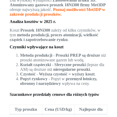
Dla wysokiej wydajności
Zastosowania druku 3D
,
Atomizowany gazowo proszek 18Ni300 firmy Met3DP
oferuje najwyższą jakość.
Poznaj możliwości Met3DP w
zakresie produkcji proszków.
Analiza kosztów w 2025 r.
Koszt
Proszek 18Ni300
zależy od kilku czynników, w
tym
metoda produkcji, proces atomizacji, wielkość
cząstek i zapotrzebowanie rynku
.
Czynniki wpływające na koszt
Metoda produkcji
-
Proszki PREP są droższe
niż
proszki atomizowane gazem lub wodą.
Kształt cząsteczki
-
Sferyczne proszki
(lepsze dla
AM) są droższe niż
nieregularne proszki
.
Czystość
-
Wyższa czystość = wyższy koszt
.
Popyt rynkowy
- Popyt w
przemysł lotniczy,
obronny i narzędziowy
wpływa na ceny.
Szacunkowe przedziały cenowe dla różnych typów
Typ proszku
Cena (USD/kg)
Najlepsze dla