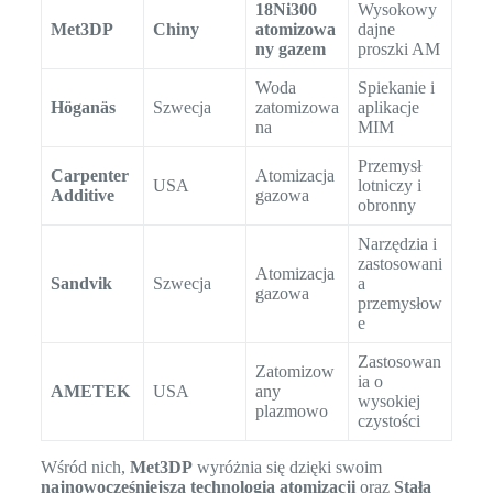
18Ni300
Wysokowy
Met3DP
Chiny
atomizowa
dajne
ny gazem
proszki AM
Woda
Spiekanie i
Höganäs
Szwecja
zatomizowa
aplikacje
na
MIM
Przemysł
Carpenter
Atomizacja
USA
lotniczy i
Additive
gazowa
obronny
Narzędzia i
zastosowani
Atomizacja
Sandvik
Szwecja
a
gazowa
przemysłow
e
Zastosowan
Zatomizow
ia o
AMETEK
USA
any
wysokiej
plazmowo
czystości
Wśród nich,
Met3DP
wyróżnia się dzięki swoim
najnowocześniejsza technologia atomizacji
oraz
Stała