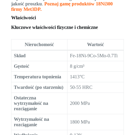
jakość proszku
.
Poznaj gamę produktów 18Ni300
firmy Met3DP.
Właściwości
Kluczowe właściwości fizyczne i chemiczne
Nieruchomość
Wartość
Skład
Fe-18Ni-9Co-5Mo-0.7Ti
Gęstość
8 g/cm³
Temperatura topnienia
1413°C
Twardość (po starzeniu)
50-55 HRC
Ostateczna
wytrzymałość na
2000 MPa
rozciąganie
Wytrzymałość na
1800 MPa
rozciąganie