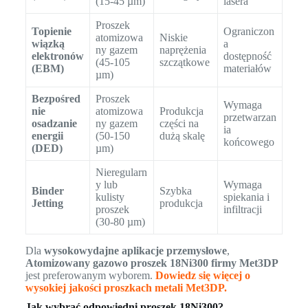
(15-45 µm)
lasera
Proszek
Topienie
Ograniczon
atomizowa
Niskie
wiązką
a
ny gazem
naprężenia
elektronów
dostępność
(45-105
szczątkowe
(EBM)
materiałów
µm)
Bezpośred
Proszek
Wymaga
nie
atomizowa
Produkcja
przetwarzan
osadzanie
ny gazem
części na
ia
energii
(50-150
dużą skalę
końcowego
(DED)
µm)
Nieregularn
y lub
Wymaga
Binder
Szybka
kulisty
spiekania i
Jetting
produkcja
proszek
infiltracji
(30-80 µm)
Dla
wysokowydajne aplikacje przemysłowe
,
Atomizowany gazowo proszek 18Ni300 firmy Met3DP
jest preferowanym wyborem.
Dowiedz się więcej o
wysokiej jakości proszkach metali Met3DP.
Jak wybrać odpowiedni proszek 18Ni300?